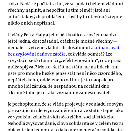
a vizí. Nedá se počítat s tím, že se podaří během vládnutí
všechny naplnit, a nepočítají s tím téměř jistě ani
autoři takových prohlášení — byť by to otevřeně zřejmě
nikdo z nich nepřiznal.
U vlády Petra Fialy a jeho pětikoalice se ovšem nabízí
ještě jedna, dost zásadní, otázka: je možné všechny —
nemalé — vytčené vládní cíle dosáhnout a
ufinancovat
bez zvyšování daňové zátěže
, což vláda odmítá? Lze
si vystačit se škrtáním či „zefektivňováním“, což v praxi
může splývat? Motto „šetřit na státu, ne na lidech“ zní
jistě pro mnohé hezky, jenže stát není něco cizorodého,
nepřátelského, odděleného od lidí. Je to naopak pro
mnoho lidí záruka, že nespadnou na sociální dno,
a kromě toho je to také významný zaměstnavatel.
Je pochopitelné, že se vláda projevuje v souladu se svým
převažujícím ideovým zaměřením a ve státu stejně jako
ve vysokém zdanění vidí něco zlého, socialistického.
Nehodlá zvyšovat daně, slovo solidarita se v celém textu
objevuje jen jednou, a to jako mezigenerační solidarita