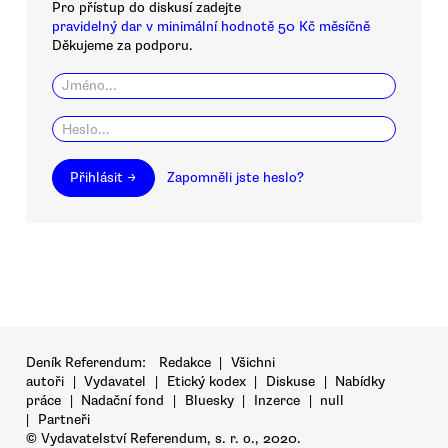
Pro přístup do diskusí zadejte
pravidelný dar v minimální hodnotě 50 Kč měsíčně
Děkujeme za podporu.
Přihlásit →
Zapomněli jste heslo?
Deník Referendum:
Redakce
|
Všichni
autoři
|
Vydavatel
|
Etický kodex
|
Diskuse
|
Nabídky
práce
|
Nadační fond
|
Bluesky
|
Inzerce
|
null
|
Partneři
© Vydavatelství Referendum, s. r. o., 2020.