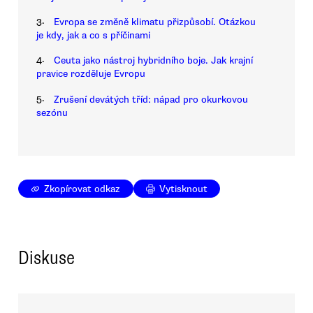
3.
Evropa se změně klimatu přizpůsobí. Otázkou
je kdy, jak a co s příčinami
4.
Ceuta jako nástroj hybridního boje. Jak krajní
pravice rozděluje Evropu
5.
Zrušení devátých tříd: nápad pro okurkovou
sezónu
Zkopírovat odkaz
Vytisknout
Diskuse