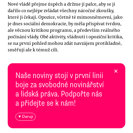
Nové vládě přejme úspěch a držme jí palce, aby se jí
dařilo co nejlépe zvládat všechny náročné zkoušky,
které ji čekají. Opozice, včetně té mimosněmovní, jako
je dnes sociální demokracie, by měla přispívat tvrdou,
ale věcnou kritikou programu, a především reálného
počínání vlády. Obě aktivity, vládnutí i opoziční kritika,
se na první pohled mohou zdát navzájem protikladné,
směřují ale k témuž cíli.
×
Naše noviny stojí v první linii
boje za svobodné novinářství
a lidská práva. Podpořte nás
a přidejte se k nám!
♥ Daruji