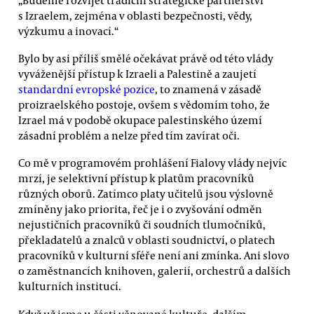
s Izraelem, zejména v oblasti bezpečnosti, vědy,
výzkumu a inovací.“
Bylo by asi příliš smělé očekávat právě od této vlády
vyváženější přístup k Izraeli a Palestině a zaujetí
standardní evropské pozice
, to znamená v zásadě
proizraelského postoje, ovšem s vědomím toho, že
Izrael má v podobě okupace palestinského území
zásadní problém a nelze před tím zavírat oči.
Co mě v programovém prohlášení Fialovy vlády nejvíc
mrzí, je selektivní přístup k platům pracovníků
různých oborů. Zatímco platy učitelů jsou výslovně
zmíněny jako priorita, řeč je i o zvyšování odměn
nejustičních pracovníků či soudních tlumočníků,
překladatelů a znalců v oblasti soudnictví, o platech
pracovníků v kulturní sféře není ani zmínka. Ani slovo
o zaměstnancích knihoven, galerií, orchestrů a dalších
kulturních institucí.
Když už jsme u části věnované kultuře, dalším