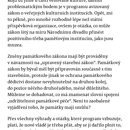
problematickým bodem je v programu avizovaný
zákon o veřejných kulturních institucích. Opět, zní
to pěkně, pro mnohé rozhodně lépe než státní
příspěvková organizace, ovšem je otázka, co může
zákon šitý na míru Národnímu divadlu přinést
pozitivního třeba paměťovým institucím, jako jsou
muzea.
Změny památkového zákona mají být prováděny
v návaznosti na „upravený stavební zákon“. Památkový
zákon by býval měl být připravován současně s tím
stavebním, protože jinak se ochrana památkového
dědictví dostane nevyhnutelně na druhou kolej,
do pozice něčeho druhořadého, méně důležitého.
Můžeme se dohadovat, co má znamenat slovní spojení
„udržitelnost památkové péče“. Není to zaobalené
vyjádření toho, že památky mají smůlu?
Přes všechny výhrady a otázky, které program vzbuzuje,
platí, že nové vládě je třeba přát, aby se jí dařilo plnit to,