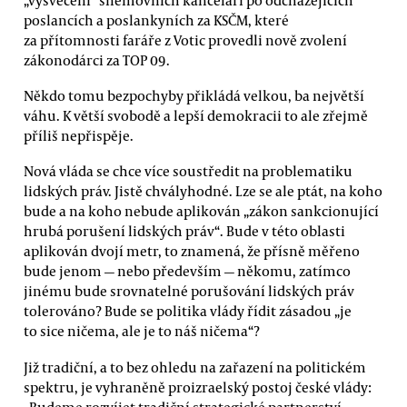
poslancích a poslankyních za KSČM, které
za přítomnosti faráře z Votic provedli nově zvolení
zákonodárci za TOP 09.
Někdo tomu bezpochyby přikládá velkou, ba největší
váhu. K větší svobodě a lepší demokracii to ale zřejmě
příliš nepřispěje.
Nová vláda se chce více soustředit na problematiku
lidských práv. Jistě chvályhodné. Lze se ale ptát, na koho
bude a na koho nebude aplikován „zákon sankcionující
hrubá porušení lidských práv“. Bude v této oblasti
aplikován dvojí metr, to znamená, že přísně měřeno
bude jenom — nebo především — někomu, zatímco
jinému bude srovnatelné porušování lidských práv
tolerováno? Bude se politika vlády řídit zásadou „je
to sice ničema, ale je to náš ničema“?
Již tradiční, a to bez ohledu na zařazení na politickém
spektru, je vyhraněně proizraelský postoj české vlády:
„Budeme rozvíjet tradiční strategické partnerství