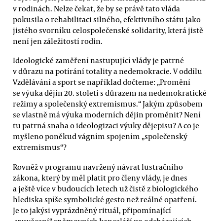
v rodinách. Nelze čekat, že by se právě tato vláda
pokusila o rehabilitaci silného, efektivního státu jako
jistého svorníku celospolečenské solidarity, která jistě
není jen záležitostí rodin.
Ideologické zaměření nastupující vlády je patrné
v důrazu na potírání totality a nedemokracie. V oddílu
Vzdělávání a sport se například dočteme: „Promění
se výuka dějin 20. století s důrazem na nedemokratické
režimy a společenský extremismus.“ Jakým způsobem
se vlastně má výuka moderních dějin proměnit? Není
tu patrná snaha o ideologizaci výuky dějepisu? A co je
myšleno poněkud vágním spojením „společenský
extremismus“?
Rovněž v programu navržený návrat lustračního
zákona, který by měl platit pro členy vlády, je dnes
a ještě více v budoucích letech už čistě z biologického
hlediska spíše symbolické gesto než reálné opatření.
Je to jakýsi vyprázdněný rituál, připomínající
„vysvěcení“ sněmovních kanceláří po odcházejících