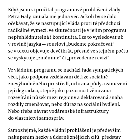
Když jsem si pročítal programové prohlášení vlády
Petra Fialy, zaujala mě jedna věc. Ačkoli by se dalo
očekávat, že se nastupující vláda proti té předchozí
radikálně vymezí, ve skutečnosti je v jejím programu
nepřehlédnutelná i kontinuita. Lze to vysledovat už
v rovině jazyka — sousloví „budeme pokračovat“
se v textu objevuje devětkrát, přesně ve stejném počtu
se vyskytuje „změníme“ či „provedeme revizi“.
Ve vládním programu se nachází řada sympatických
věcí, jako podpora vzdělávání dětí ze sociálně
znevýhodněného prostředí, ochrana půdy a zamezení
její degradaci, stejně jako pozornost věnovaná
rozevírání nůžek mezi regiony a deklarovaná snaha
rozdíly zmenšovat, nebo důraz na sociální bydlení.
Nebo třeba návrat vodárenské infrastruktury
do vlastnictví samospráv.
Samozřejmě, každé vládní prohlášení je především
nakupením hezky a úderně znějících cílů, představ