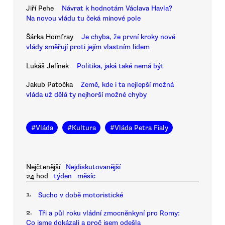
Jiří Pehe
Návrat k hodnotám Václava Havla?
Na novou vládu tu čeká minové pole
Šárka Homfray
Je chyba, že první kroky nové
vlády směřují proti jejím vlastním lidem
Lukáš Jelínek
Politika, jaká také nemá být
Jakub Patočka
Země, kde i ta nejlepší možná
vláda už dělá ty nejhorší možné chyby
#
Vláda
#
Kultura
#
Vláda Petra Fialy
Nejčtenější
Nejdiskutovanější
24 hod
týden
měsíc
1.
Sucho v době motoristické
2.
Tři a půl roku vládní zmocněnkyní pro Romy:
Co jsme dokázali a proč jsem odešla