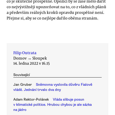
co je skutečně prospěšné. Opozici by se zase mělo dařit
co nejvýstižněji upozorňovat na to, co z vládních plánů
a především reálných kroků opravdu prospěšné není.
Přejme si, aby se co nejlépe dařilo oběma stranám.
Filip Outrata
Domov
→
Sloupek
14. ledna 2022 v 16.15
Související
Jan Gruber
Sněmovna vyslovila důvěru Fialově
vládě. Jednání trvalo dva dny
Adam Rektor-Polánek
Vláda slibuje posun
v klimatické politice. Hrubou chybou je ale sázka
na jádro