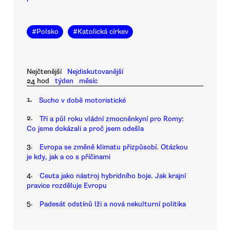
#
Polsko
#
Katolická církev
Nejčtenější
Nejdiskutovanější
24 hod
týden
měsíc
1.
Sucho v době motoristické
2.
Tři a půl roku vládní zmocněnkyní pro Romy:
Co jsme dokázali a proč jsem odešla
3.
Evropa se změně klimatu přizpůsobí. Otázkou
je kdy, jak a co s příčinami
4.
Ceuta jako nástroj hybridního boje. Jak krajní
pravice rozděluje Evropu
5.
Padesát odstínů lži a nová nekulturní politika