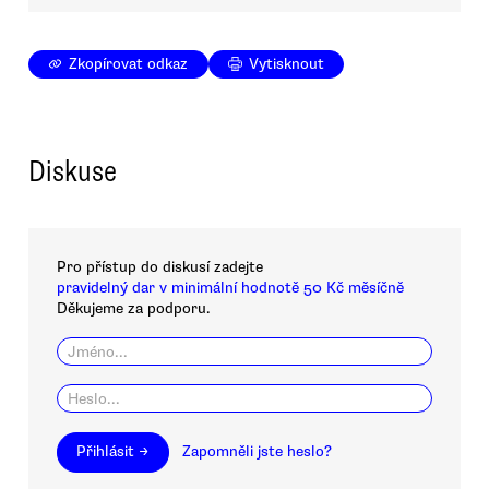
Zkopírovat odkaz
Vytisknout
Diskuse
Pro přístup do diskusí zadejte
pravidelný dar v minimální hodnotě 50 Kč měsíčně
Děkujeme za podporu.
Přihlásit →
Zapomněli jste heslo?