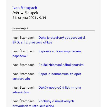
Ivan Štampach
Svět
→
Sloupek
24. srpna 2021 v 9.34
Související
Ivan Štampach
Duka je otevřený podporovatel
SPD, zní z prostoru církve
Ivan Štampach
Vzpoura v církvi inspirovaná
papežem?
Ivan Štampach
Poláci zklamaní náboženstvím
Ivan Štampach
Papež o homosexualitě opět
cenzurován
Ivan Štampach
Dukův novoroční list mnoha
adresátům
Ivan Štampach
Pochyby o majetkových
převodech v katolické církvi