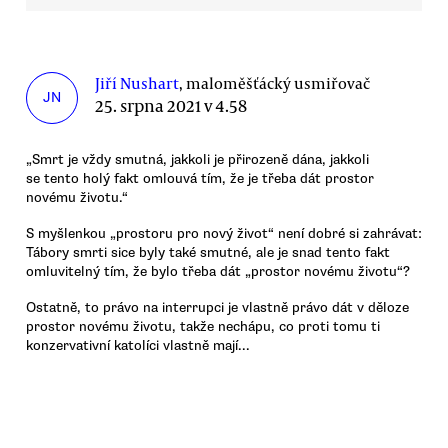
Jiří Nushart
, maloměšťácký usmiřovač
JN
25. srpna 2021 v 4.58
„Smrt je vždy smutná, jakkoli je přirozeně dána, jakkoli
se tento holý fakt omlouvá tím, že je třeba dát prostor
novému životu.“
S myšlenkou „prostoru pro nový život“ není dobré si zahrávat:
Tábory smrti sice byly také smutné, ale je snad tento fakt
omluvitelný tím, že bylo třeba dát „prostor novému životu“?
Ostatně, to právo na interrupci je vlastně právo dát v děloze
prostor novému životu, takže nechápu, co proti tomu ti
konzervativní katolíci vlastně mají...