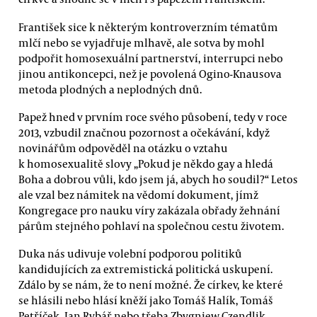
František sice k některým kontroverzním tématům
mlčí nebo se vyjadřuje mlhavě, ale sotva by mohl
podpořit homosexuální partnerství, interrupci nebo
jinou antikoncepci, než je povolená Ogino-Knausova
metoda plodných a neplodných dnů.
Papež hned v prvním roce svého působení, tedy v roce
2013, vzbudil značnou pozornost a očekávání, když
novinářům odpověděl na otázku o vztahu
k homosexualitě slovy „Pokud je někdo gay a hledá
Boha a dobrou vůli, kdo jsem já, abych ho soudil?“ Letos
ale vzal bez námitek na vědomí dokument, jímž
Kongregace pro nauku víry zakázala obřady žehnání
párům stejného pohlaví na společnou cestu životem.
Duka nás udivuje volební podporou politiků
kandidujících za extremistická politická uskupení.
Zdálo by se nám, že to není možné. Že církev, ke které
se hlásili nebo hlásí kněží jako Tomáš Halík, Tomáš
Petříček, Jan Rybář nebo třeba Zbygniew Czendlik