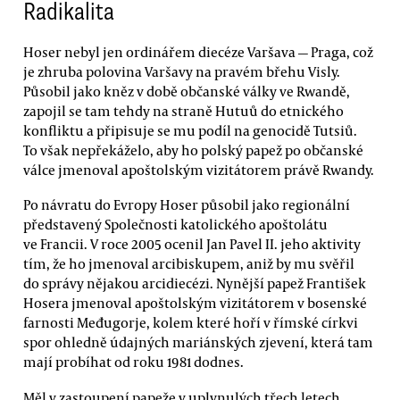
Radikalita
Hoser nebyl jen ordinářem diecéze Varšava — Praga, což
je zhruba polovina Varšavy na pravém břehu Visly.
Působil jako kněz v době občanské války ve Rwandě,
zapojil se tam tehdy na straně Hutuů do etnického
konfliktu a připisuje se mu podíl na genocidě Tutsiů.
To však nepřekáželo, aby ho polský papež po občanské
válce jmenoval apoštolským vizitátorem právě Rwandy.
Po návratu do Evropy Hoser působil jako regionální
představený Společnosti katolického apoštolátu
ve Francii. V roce 2005 ocenil Jan Pavel II. jeho aktivity
tím, že ho jmenoval arcibiskupem, aniž by mu svěřil
do správy nějakou arcidiecézi. Nynější papež František
Hosera jmenoval apoštolským vizitátorem v bosenské
farnosti Međugorje, kolem které hoří v římské církvi
spor ohledně údajných mariánských zjevení, která tam
mají probíhat od roku 1981 dodnes.
Měl v zastoupení papeže v uplynulých třech letech