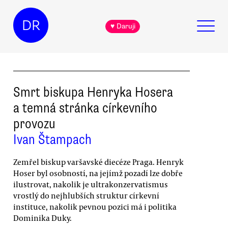
DR
♥ Daruji
Smrt biskupa Henryka Hosera
a temná stránka církevního
provozu
Ivan Štampach
Zemřel biskup varšavské diecéze Praga. Henryk
Hoser byl osobností, na jejímž pozadí lze dobře
ilustrovat, nakolik je ultrakonzervatismus
vrostlý do nejhlubších struktur církevní
instituce, nakolik pevnou pozici má i politika
Dominika Duky.