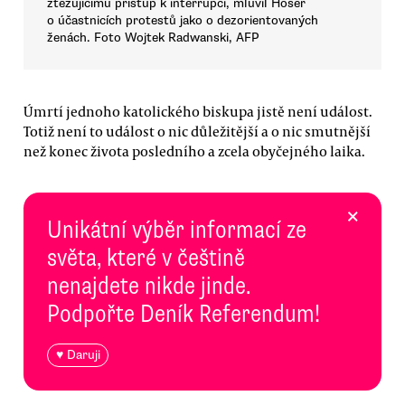
ztěžujícímu přístup k interrupci, mluvil Hoser
o účastnicích protestů jako o dezorientovaných
ženách. Foto Wojtek Radwanski, AFP
Úmrtí jednoho katolického biskupa jistě není událost.
Totiž není to událost o nic důležitější a o nic smutnější
než konec života posledního a zcela obyčejného laika.
×
Unikátní výběr informací ze
světa, které v češtině
nenajdete nikde jinde.
Podpořte Deník Referendum!
♥ Daruji