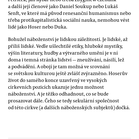
a další její členové jako Daniel Soukup nebo Lukáš
Senft, ve které má původ renesanční humanismus nebo
třeba protikapitalistická sociální nauka, nemohou vést
lidé jako Hoser nebo Duka.
Bohužel náboženství je lidskou záležitostí. Je lidské, až
příliš lidské. Vedle ušlechtilé etiky, hluboké mystiky,
výšin literatury, hudby a výtvarného umění je v ní
doma i temná stránka lidství — zneužívání, násilí, lež
a podvádění. A obojí je tam možná ve srovnání
se světskou kulturou ještě zvlášť zvýrazněno. Hoserův
život do samého konce uzavřený ve vysokých
církevních pozicích ukazuje jednu možnost
náboženství. A je těžko odhadnout, co se bude
prosazovat dále. Čeho se tedy sekulární společnost
od této církve (a dalších náboženských subjektů) dočká.