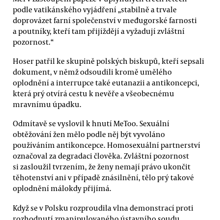
podle vatikánského vyjádření „stabilně a trvale
doprovázet farní společenství v međugorské farnosti
a poutníky, kteří tam přijíždějí a vyžadují zvláštní
pozornost.“
Hoser patřil ke skupině polských biskupů, kteří sepsali
dokument, v němž odsoudili kromě umělého
oplodnění a interrupce také eutanazii a antikoncepci,
která prý otvírá cestu k nevěře a všeobecnému
mravnímu úpadku.
Odmítavě se vyslovil k hnutí MeToo. Sexuální
obtěžování žen mělo podle něj být vyvoláno
používáním antikoncepce. Homosexuální partnerství
označoval za degradaci člověka. Zvláštní pozornost
si zasloužil tvrzením, že ženy nemají právo ukončit
těhotenství ani v případě znásilnění, tělo prý takové
oplodnění málokdy přijímá.
Když se v Polsku rozproudila vlna demonstrací proti
rozhodnutí zmanipulovaného ústavního soudu