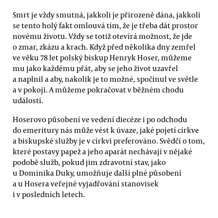
Smrt je vždy smutná, jakkoli je přirozeně dána, jakkoli
se tento holý fakt omlouvá tím, že je třeba dát prostor
novému životu. Vždy se totiž otevírá možnost, že jde
o zmar, zkázu a krach. Když před několika dny zemřel
ve věku 78 let polský biskup Henryk Hoser, můžeme
mu jako každému přát, aby se jeho život uzavřel
a naplnil a aby, nakolik je to možné, spočinul ve světle
a v pokoji. A můžeme pokračovat v běžném chodu
událostí.
Hoserovo působení ve vedení diecéze i po odchodu
do emeritury nás může vést k úvaze, jaké pojetí církve
a biskupské služby je v církvi preferováno. Svědčí o tom,
které postavy papež a jeho aparát nechávají v nějaké
podobě služb, pokud jim zdravotní stav, jako
u Dominika Duky, umožňuje další plné působení
a u Hosera veřejné vyjadřování stanovisek
i v posledních letech.