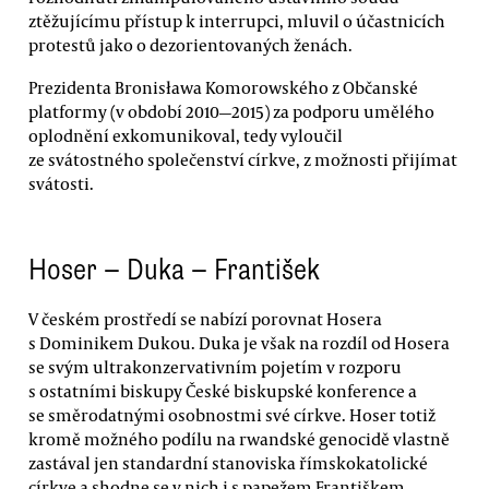
ztěžujícímu přístup k interrupci, mluvil o účastnicích
protestů jako o dezorientovaných ženách.
Prezidenta Bronisława Komorowského z Občanské
platformy (v období 2010—2015) za podporu umělého
oplodnění exkomunikoval, tedy vyloučil
ze svátostného společenství církve, z možnosti přijímat
svátosti.
Hoser — Duka — František
V českém prostředí se nabízí porovnat Hosera
s Dominikem Dukou. Duka je však na rozdíl od Hosera
se svým ultrakonzervativním pojetím v rozporu
s ostatními biskupy České biskupské konference a
se směrodatnými osobnostmi své církve. Hoser totiž
kromě možného podílu na rwandské genocidě vlastně
zastával jen standardní stanoviska římskokatolické
církve a shodne se v nich i s papežem Františkem.