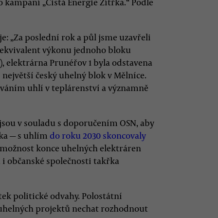
 kampaní „Čistá Energie Zítřka.“ Podle
 „Za poslední rok a půl jsme uzavřeli
 ekvivalent výkonu jednoho bloku
, elektrárna Prunéřov 1 byla odstavena
i největší český uhelný blok v Mělníce.
íváním uhlí v teplárenství a významně
nejsou v souladu s doporučením OSN, aby
ka — s uhlím
do roku 2030 skoncovaly
á možnost konce uhelných elektráren
ů i občanské společnosti takřka
tek politické odvahy. Polostátní
 uhelných projektů nechat rozhodnout