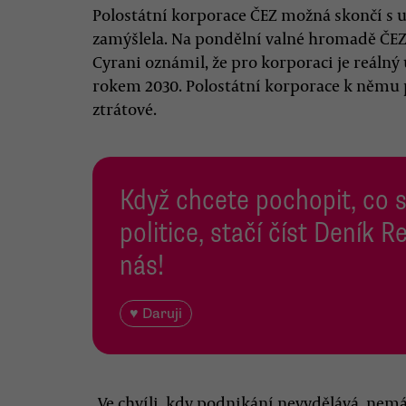
Polostátní korporace ČEZ možná skončí s
zamýšlela. Na pondělní valné hromadě ČEZ 
Cyrani oznámil, že pro korporaci je reálný
rokem 2030. Polostátní korporace k němu p
ztrátové.
Když chcete pochopit, co 
politice, stačí číst Deník
nás!
♥ Daruji
„Ve chvíli, kdy podnikání nevydělává, nem