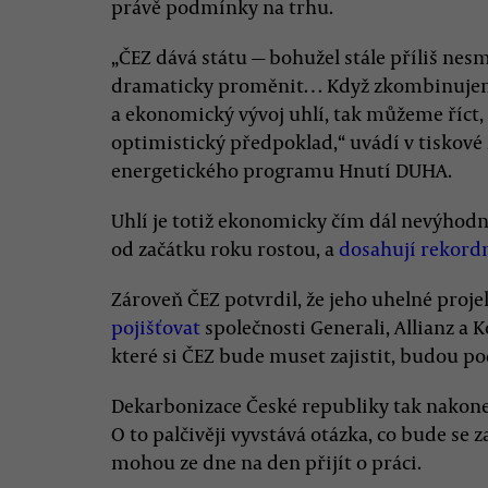
právě podmínky na trhu.
„ČEZ dává státu — bohužel stále příliš nesm
dramaticky proměnit… Když zkombinujem
a ekonomický vývoj uhlí, tak můžeme říct, ž
optimistický předpoklad,“ uvádí v tiskové 
energetického programu Hnutí DUHA.
Uhlí je totiž ekonomicky čím dál nevýhod
od začátku roku rostou, a
dosahují rekordn
Zároveň ČEZ potvrdil, že jeho uhelné proj
pojišťovat
společnosti Generali, Allianz a K
které si ČEZ bude muset zajistit, budou po
Dekarbonizace České republiky tak nakonec 
O to palčivěji vyvstává otázka, co bude se
mohou ze dne na den přijít o práci.