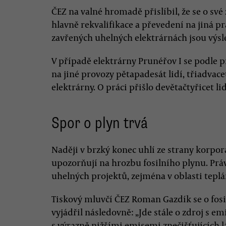
ČEZ na valné hromadě přislíbil, že se o sv
hlavně rekvalifikace a převedení na jiná pr
zavřených uhelných elektrárnách jsou výs
V případě elektrárny Prunéřov I se podle 
na jiné provozy pětapadesát lidí, třiadvac
elektrárny. O práci přišlo devětačtyřicet lid
Spor o plyn trvá
Naději v brzký konec uhlí ze strany korpor
upozorňují na hrozbu fosilního plynu. Práv
uhelných projektů, zejména v oblasti teplá
Tiskový mluvčí ČEZ Roman Gazdík se o fo
vyjádřil následovně: „Jde stále o zdroj s 
s výrazně nižšími emisemi znečišťujících l