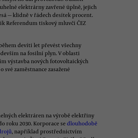
 uhelné elektrárny zavřené úplně, jejich
esá — klidně v řádech desítek procent.
ník Referendum tiskový mluvčí ČEZ
 během devíti let převést všechny
devším na fosilní plyn. V oblasti
ím výstavba nových fotovoltaických
rá o své zaměstnance zasažené
helných elektráren na výrobě elektřiny
 do roku 2030. Korporace se
dlouhodobě
drojů
, například prostřednictvím