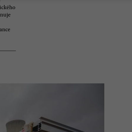
tického
ánuje
nance