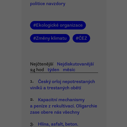
politice navzdory
#
Ekologické organizace
#
Změny klimatu
#
ČEZ
Nejčtenější
Nejdiskutovanější
24 hod
týden
měsíc
1.
Český orloj nepotrestaných
viníků a trestaných obětí
2.
Kapacitní mechanismy
a peníze z rekultivací. Oligarchie
zase obere nás všechny
3.
Hlína, asfalt, beton.