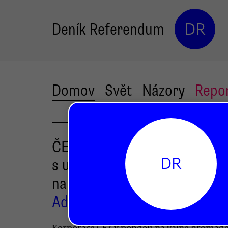
Deník Referendum
DR
Domov
Svět
Názory
Repo
ČEZ je chválen za plán skonč
DR
s uhlím, kritizován za úmysl p
na plyn
Adam Rektor-Polánek
Korporace ČEZ v pondělí na valné hromad