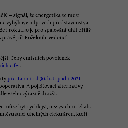
ělý — signál, že energetika se musí
e vyhýbavé odpovědi představenstva
e i rok 2030 je pro spalování uhlí příliš
zprávě Jiří Koželouh, vedoucí
nější. Ceny emisních povolenek
ích cifer
.
ekty
přestanou od 30. listopadu 2021
ooperativa. A pojišťovací alternativy,
dle všeho výrazně dražší.
může být rychlejší, než všichni čekali.
 zaměstnanci uhelných elektráren, kteří