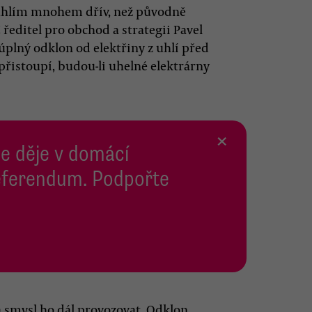
 uhlím mnohem dřív, než původně
ředitel pro obchod a strategii Pavel
 úplný odklon od elektřiny z uhlí před
řistoupí, budou-li uhelné elektrárny
×
se děje v domácí
 Referendum. Podpořte
á smysl ho dál provozovat. Odklon