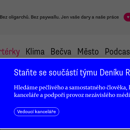
Bez oligarchů. Bez paywallu.
Jen vaše dary a naše práce
♥
rtérky
Klima
Bečva
Město
Podcas
Staňte se součástí týmu Deníku
it
Hledáme pečlivého a samostatného člověka, k
řejít
kanceláře a podpoří provoz nezávislého médi
Vedoucí kanceláře
ě