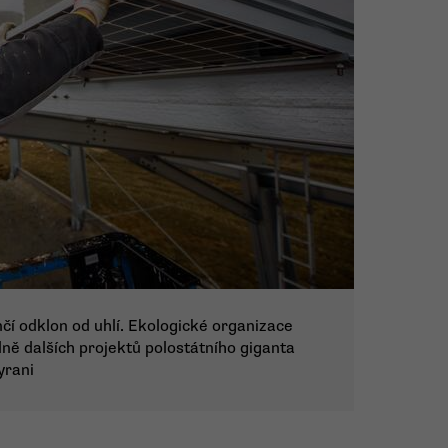
ončí odklon od uhlí. Ekologické organizace
edně dalších projektů polostátního giganta
yrani