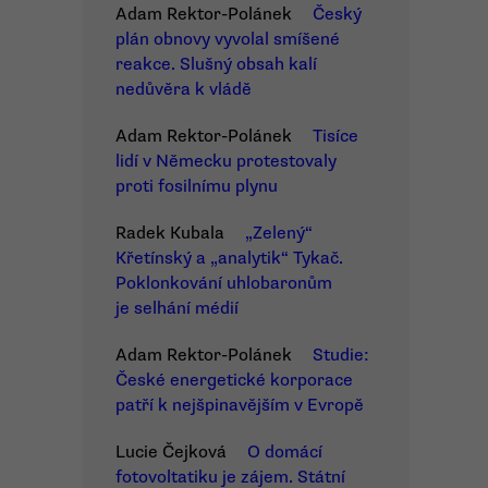
Adam Rektor-Polánek
Český
plán obnovy vyvolal smíšené
reakce. Slušný obsah kalí
nedůvěra k vládě
Adam Rektor-Polánek
Tisíce
lidí v Německu protestovaly
proti fosilnímu plynu
Radek Kubala
„Zelený“
Křetínský a „analytik“ Tykač.
Poklonkování uhlobaronům
je selhání médií
Adam Rektor-Polánek
Studie:
České energetické korporace
patří k nejšpinavějším v Evropě
Lucie Čejková
O domácí
fotovoltatiku je zájem. Státní