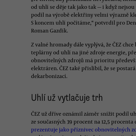
od uhlí se děje tak jako tak — i když nejsou
podíl na výrobě elektřiny velmi výrazně kl
S koncem uhlí počítáme,“ potvrdil pro De
Roman Gazdík.
Z valné hromady dále vyplývá, že ČEZ chce
teplárny od uhlí na jiné zdroje energie, pře
obnovitelných zdrojů má prioritu předevš
elektráren. ČEZ také přislíbil, že se posta
dekarbonizací.
Uhlí už vytlačuje trh
ČEZ už dříve oznámil záměr snížit podíl u
ze současných 39 procent na 12,5 procenta
prezentuje jako příznivec obnovitelných z