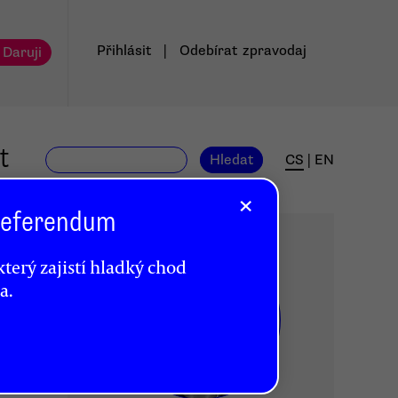
Přihlásit
|
Odebírat
zpravodaj
 Daruji
t
Hledat
CS
|
EN
×
 Referendum
terý zajistí hladký chod
a.