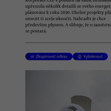
upřesnila několik detailů ze svého energe
plánování k roku 2030. Uhelné projekty pl
omezit či zcela ukončit. Nahradit je chce
především plynem. A slibuje, že o zaměst
se postará.
Zkopírovat odkaz
Vytisknout