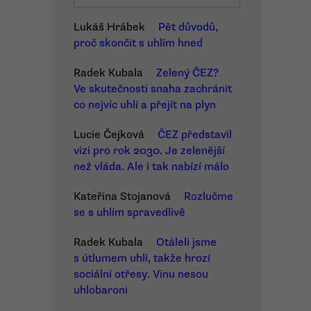
Lukáš Hrábek
Pět důvodů,
proč skončit s uhlím hned
Radek Kubala
Zelený ČEZ?
Ve skutečnosti snaha zachránit
co nejvíc uhlí a přejít na plyn
Lucie Čejková
ČEZ představil
vizi pro rok 2030. Je zelenější
než vláda. Ale i tak nabízí málo
Kateřina Stojanová
Rozlučme
se s uhlím spravedlivě
Radek Kubala
Otáleli jsme
s útlumem uhlí, takže hrozí
sociální otřesy. Vinu nesou
uhlobaroni