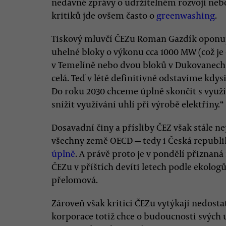
nedávné zprávy o udržitelném rozvoji nebo
kritiků jde ovšem často o
greenwashing
.
Tiskový mluvčí ČEZu Roman Gazdík oponuje:
uhelné bloky o výkonu cca 1000 MW (což je
v Temelíně nebo dvou bloků v Dukovanech)
celá. Teď v létě definitivně odstavíme kdys
Do roku 2030 chceme úplně skončit s využ
snížit využívání uhlí při výrobě elektřiny.“
Dosavadní činy a přísliby ČEZ však stále 
všechny země OECD — tedy i Česká republi
úplně
. A právě proto je v pondělí přiznan
ČEZu v příštích devíti letech podle ekolog
přelomová.
Zároveň však kritici ČEZu vytýkají nedosta
korporace totiž chce o budoucnosti svých