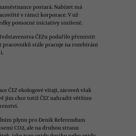
é zaměstnance postará. Nabízet má
acoviště v rámci korporace. V už
ledky pomocné iniciativy smíšené.
představenstva ČEZu podařilo přemístit
et pracovníků stále pracuje na rozebírání
í.
ace ČEZ ekologové vítají, zároveň však
ě jím chce totiž ČEZ nahradit většinu
renství.
silním plynu pro Deník Referendum
emisemi CO2, ale na druhou stranu
átek, jako jsou oxidy dusíku nebo oxidy