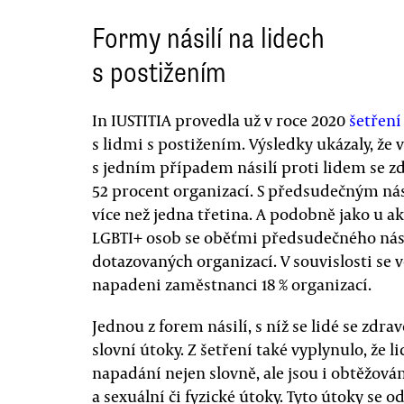
Formy násilí na lidech
s postižením
In IUSTITIA provedla už v roce 2020
šetření
s lidmi s postižením. Výsledky ukázaly, že 
s jedním případem násilí proti lidem se 
52 procent organizací. S předsudečným nás
více než jedna třetina. A podobně jako u 
LGBTI+ osob se oběťmi předsudečného nási
dotazovaných organizací. V souvislosti se 
napadeni zaměstnanci 18 % organizací.
Jednou z forem násilí, s níž se lidé se zdr
slovní útoky. Z šetření také vyplynulo, že 
napadání nejen slovně, ale jsou i obtěžován
a sexuální či fyzické útoky. Tyto útoky se 