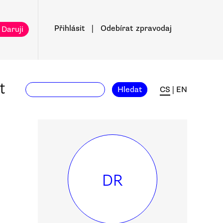
Přihlásit
|
Odebírat
zpravodaj
 Daruji
t
Hledat
CS
|
EN
DR