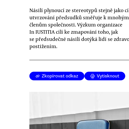
Násilí plynoucí ze stereotypů stejně jako c
utvrzování předsudků směřuje k mnohým
členům společnosti. Výzkum organizace
In IUSTITIA cílí ke zmapování toho, jak
se předsudečné násilí dotýká lidí se zdra
postižením.
Zkopírovat odkaz
Vytisknout