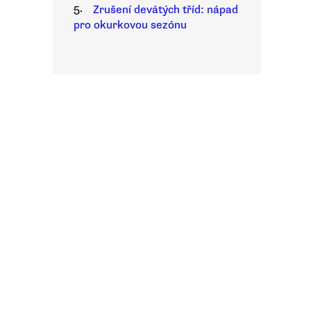
5.
Zrušení devátých tříd: nápad
pro okurkovou sezónu