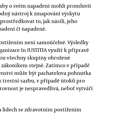
, aby o svém napadení mohli promluvit
vhodný nástroj k zmapování výskytu
rostředkovat to, jak násilí, jeho
adení či napadené.
postižením není samoúčelné. Výsledky
izace In IUSTITIA využít k přípravě
jsou všechny skupiny ohrožené
zákoníkem stejně. Zatímco v případě
ženství může být pachatelova pohnutka
ak trestní sazbu, v případě útoků pro
rovnost je nespravedlivá, neboť vytváří
 lidech se zdravotním postižením