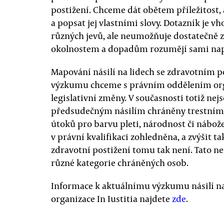
postižení. Chceme dát obětem příležitost
a popsat jej vlastními slovy. Dotazník je 
různých jevů, ale neumožňuje dostatečně zp
okolnostem a dopadům rozumějí sami nap
Mapování násilí na lidech se zdravotním 
výzkumu chceme s právním oddělením organ
legislativní změny. V současnosti totiž ne
předsudečným násilím chráněny trestním 
útoků pro barvu pleti, národnost či nábo
v právní kvalifikaci zohledněna, a zvýšit t
zdravotní postižení tomu tak není. Tato ne
různé kategorie chráněných osob.
Informace k aktuálnímu výzkumu násilí na
organizace In Iustitia najdete
zde
.