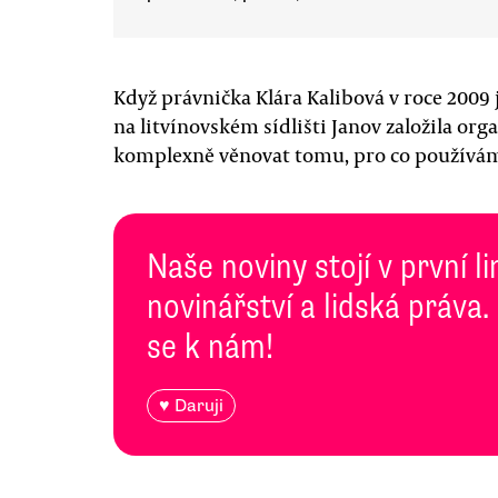
Když právnička Klára Kalibová v roce 2009
na litvínovském sídlišti Janov založila organ
komplexně věnovat tomu, pro co používám
Naše noviny stojí v první l
novinářství a lidská práva.
se k nám!
♥ Daruji