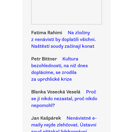
Fatima Rahimi
Na zločiny
z nenávisti by doplatili všichni.
Naštěstí soudy začínají konat
Petr Bittner
Kultura
bezohlednosti, na niž dnes
doplácíme, se zrodila
za uprchlické krize
Blanka Vosecká Veselá
Proč
se jí nikdo nezastal, proč nikdo
nepomohl?
Jan Kašpárek
Nenávistné e-
maily nejde zlehčovat. Ústavní
soud přitakal lidskoprávní