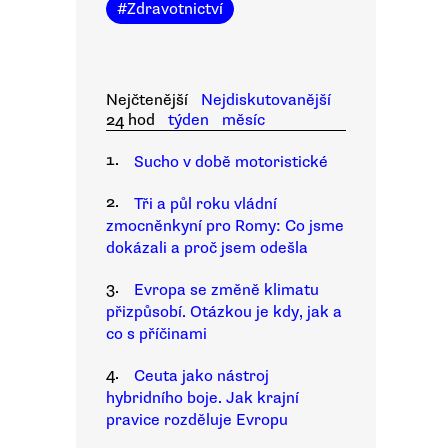
#
Zdravotnictví
Nejčtenější
Nejdiskutovanější
24 hod
týden
měsíc
1.
Sucho v době motoristické
2.
Tři a půl roku vládní
zmocněnkyní pro Romy: Co jsme
dokázali a proč jsem odešla
3.
Evropa se změně klimatu
přizpůsobí. Otázkou je kdy, jak a
co s příčinami
4.
Ceuta jako nástroj
hybridního boje. Jak krajní
pravice rozděluje Evropu