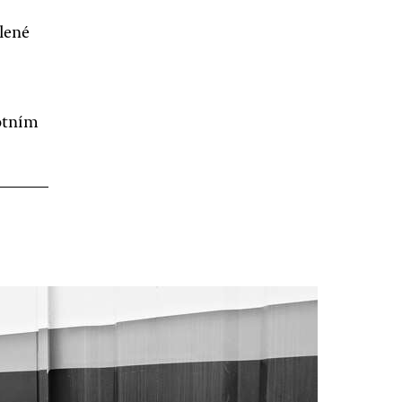
ílené
votním