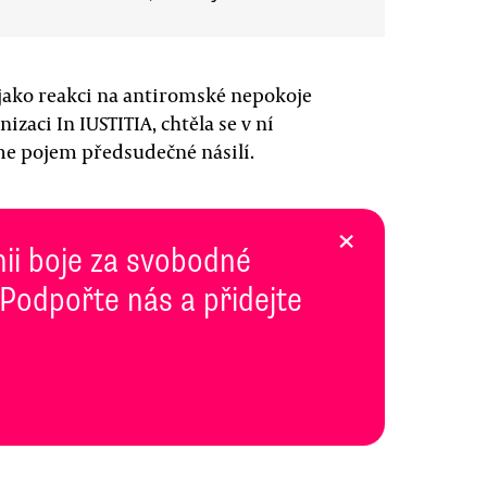
 jako reakci na antiromské nepokoje
izaci In IUSTITIA, chtěla se v ní
e pojem předsudečné násilí.
×
inii boje za svobodné
 Podpořte nás a přidejte