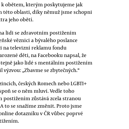
 k obětem, kterým poskytujeme jak
m této oblasti, díky němuž jsme schopni
tra jeho obětí.
 lidi se zdravotním postižením
zeňské věznici a bývalého poslance
kci na televizní reklamu fondu
rozené děti, na Facebooku napsal, že
stejně jako lidé s mentálním postižením
il výzvou: „Zbavme se zbytečných.“
cizincích, českých Romech nebo LGBTI+
spoň se o něm mluví. Vedle toho
m postižením zůstává zcela stranou
 A to se snažíme změnit. Proto jsme
 online dotazníku v ČR vůbec poprvé
tižením.