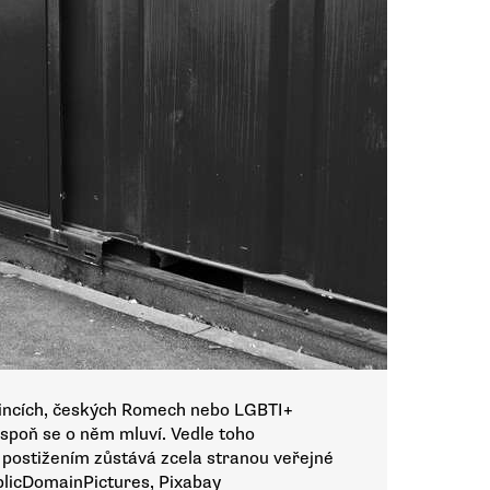
izincích, českých Romech nebo LGBTI+
spoň se o něm mluví. Vedle toho
 postižením zůstává zcela stranou veřejné
blicDomainPictures, Pixabay