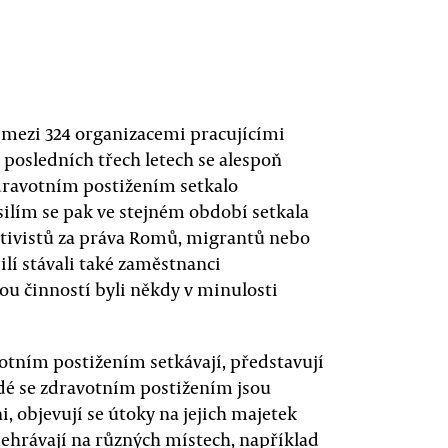
mezi 324 organizacemi pracujícími
v posledních třech letech se alespoň
zdravotním postižením setkalo
ilím se pak ve stejném období setkala
aktivistů za práva Romů, migrantů nebo
lí stávali také zaměstnanci
vou činností byli někdy v minulosti
avotním postižením setkávají, představují
lidé se zdravotním postižením jsou
i, objevují se útoky na jejich majetek
odehrávají na různých místech, například