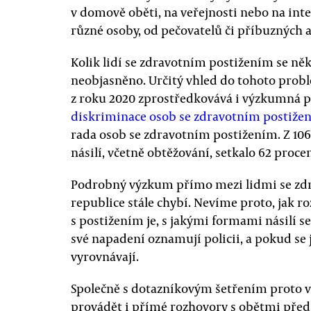
v domově oběti, na veřejnosti nebo na int
různé osoby, od pečovatelů či příbuzných až
Kolik lidí se zdravotním postižením se někd
neobjasněno. Určitý vhled do tohoto pro
z roku 2020 zprostředkovává i výzkumná 
diskriminace osob se zdravotním postiže
rada osob se zdravotním postižením. Z 10
násilí, včetně obtěžování, setkalo 62 procen
Podrobný výzkum přímo mezi lidmi se zdr
republice stále chybí. Nevíme proto, jak r
s postižením je, s jakými formami násilí se s
své napadení oznamují policii, a pokud se ji
vyrovnávají.
Společně s dotazníkovým šetřením proto v
provádět i přímé rozhovory s obětmi před