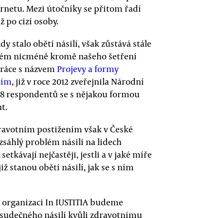
ernetu. Mezi útočníky se přitom řadí
 po cizí osoby.
y stalo obětí násilí, však zůstává stále
blém nicméně kromě našeho šetření
práce s názvem
Projevy a formy
ním
, již v roce 2012 zveřejnila Národní
68 respondentů se s nějakou formou
t.
avotním postižením však v České
ozsáhlý problém násilí na lidech
etkávají nejčastěji, jestli a v jaké míře
ž stanou obětí násilí, jak se s ním
 organizaci In IUSTITIA budeme
sudečného násilí kvůli zdravotnímu