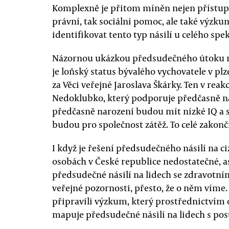
Komplexně je přitom míněn nejen přístup
právní, tak sociální pomoc, ale také výzku
identifikovat tento typ násilí u celého spek
Názornou ukázkou předsudečného útoku na
je loňský status bývalého vychovatele v pl
za Věci veřejné Jaroslava Škárky. Ten v rea
Nedoklubko, který podporuje předčasně na
předčasně narození budou mít nízké IQ a 
budou pro společnost zátěž. To celé zakonč
I když je řešení předsudečného násilí na 
osobách v České republice nedostatečné, a
předsudečné násilí na lidech se zdravotní
veřejné pozornosti, přesto, že o něm víme.
připravili výzkum, který prostřednictvím
mapuje předsudečné násilí na lidech s pos