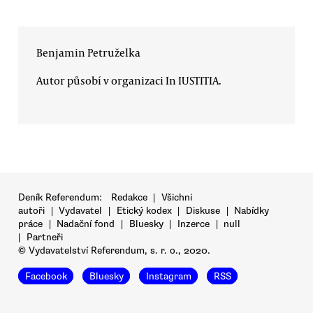
Benjamin Petruželka
Autor působí v organizaci In IUSTITIA.
Deník Referendum:
Redakce
|
Všichni
autoři
|
Vydavatel
|
Etický kodex
|
Diskuse
|
Nabídky
práce
|
Nadační fond
|
Bluesky
|
Inzerce
|
null
|
Partneři
© Vydavatelství Referendum, s. r. o., 2020.
Facebook
Bluesky
Instagram
RSS