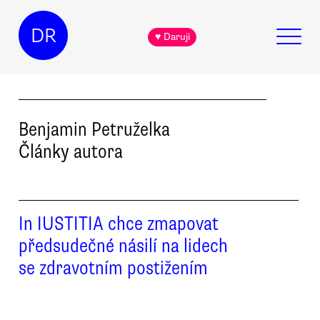
DR
♥ Daruji
Benjamin
Petruželka
Články autora
In IUSTITIA chce zmapovat
předsudečné násilí na lidech
se zdravotním postižením