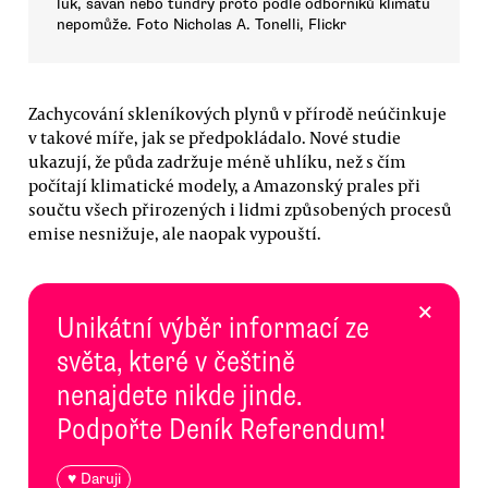
luk, savan nebo tundry proto podle odborníků klimatu
nepomůže. Foto Nicholas A. Tonelli, Flickr
Zachycování skleníkových plynů v přírodě neúčinkuje
v takové míře, jak se předpokládalo. Nové studie
ukazují, že půda zadržuje méně uhlíku, než s čím
počítají klimatické modely, a Amazonský prales při
součtu všech přirozených i lidmi způsobených procesů
emise nesnižuje, ale naopak vypouští.
×
Unikátní výběr informací ze
světa, které v češtině
nenajdete nikde jinde.
Podpořte Deník Referendum!
♥ Daruji