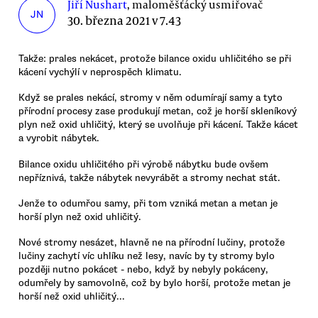
Jiří Nushart
, maloměšťácký usmiřovač
JN
30. března 2021 v 7.43
Takže: prales nekácet, protože bilance oxidu uhličitého se při
kácení vychýlí v neprospěch klimatu.
Když se prales nekácí, stromy v něm odumírají samy a tyto
přírodní procesy zase produkují metan, což je horší skleníkový
plyn než oxid uhličitý, který se uvolňuje při kácení. Takže kácet
a vyrobit nábytek.
Bilance oxidu uhličitého při výrobě nábytku bude ovšem
nepříznivá, takže nábytek nevyrábět a stromy nechat stát.
Jenže to odumřou samy, při tom vzniká metan a metan je
horší plyn než oxid uhličitý.
Nové stromy nesázet, hlavně ne na přírodní lučiny, protože
lučiny zachytí víc uhlíku než lesy, navíc by ty stromy bylo
později nutno pokácet - nebo, když by nebyly pokáceny,
odumřely by samovolně, což by bylo horší, protože metan je
horší než oxid uhličitý...