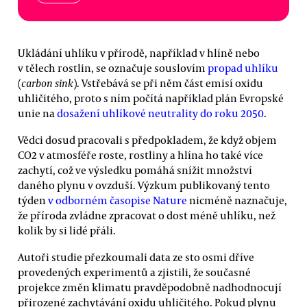
Ukládání uhlíku v přírodě, například v hlíně nebo
v tělech rostlin, se označuje souslovím
propad uhlíku
(
carbon sink
). Vstřebává se při něm část emisí oxidu
uhličitého, proto s ním počítá například plán Evropské
unie na
dosažení uhlíkové neutrality do roku 2050
.
Vědci dosud pracovali s předpokladem, že když objem
CO2 v atmosféře roste, rostliny a hlína ho také více
zachytí, což ve výsledku pomáhá snížit množství
daného plynu v ovzduší. Výzkum publikovaný tento
týden
v odborném časopise Nature
nicméně naznačuje,
že příroda zvládne zpracovat o dost méně uhlíku, než
kolik by si lidé přáli.
Autoři studie přezkoumali data ze sto osmi dříve
provedených experimentů a zjistili, že současné
projekce změn klimatu pravděpodobně nadhodnocují
přirozené zachytávání oxidu uhličitého. Pokud plynu