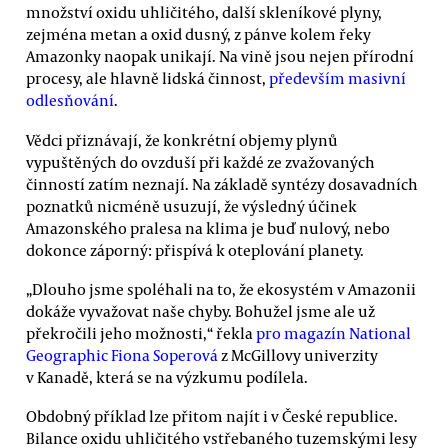
množství oxidu uhličitého, další skleníkové plyny,
zejména metan a oxid dusný, z pánve kolem řeky
Amazonky naopak unikají. Na vině jsou nejen přírodní
procesy, ale hlavně lidská činnost,
především masivní
odlesňování
.
Vědci přiznávají, že konkrétní objemy plynů
vypuštěných do ovzduší při každé ze zvažovaných
činností zatím neznají. Na základě syntézy dosavadních
poznatků nicméně usuzují, že výsledný účinek
Amazonského pralesa na klima je buď nulový, nebo
dokonce záporný: přispívá k oteplování planety.
„Dlouho jsme spoléhali na to, že ekosystém v Amazonii
dokáže vyvažovat naše chyby. Bohužel jsme ale už
překročili jeho možnosti,“ řekla
pro magazín National
Geographic Fiona Soperová
z McGillovy univerzity
v Kanadě, která se na výzkumu podílela.
Obdobný příklad lze přitom najít i v České republice.
Bilance oxidu uhličitého vstřebaného tuzemskými lesy