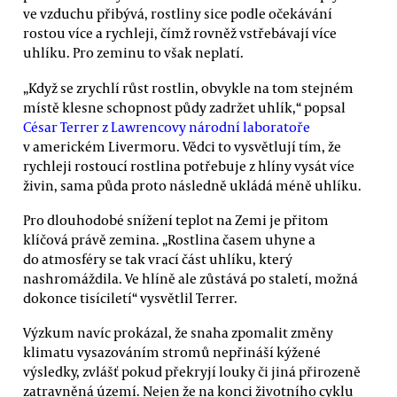
ve vzduchu přibývá, rostliny sice podle očekávání
rostou více a rychleji, čímž rovněž vstřebávají více
uhlíku. Pro zeminu to však neplatí.
„Když se zrychlí růst rostlin, obvykle na tom stejném
místě klesne schopnost půdy zadržet uhlík,“ popsal
César Terrer z Lawrencovy národní laboratoře
v americkém Livermoru. Vědci to vysvětlují tím, že
rychleji rostoucí rostlina potřebuje z hlíny vysát více
živin, sama půda proto následně ukládá méně uhlíku.
Pro dlouhodobé snížení teplot na Zemi je přitom
klíčová právě zemina. „Rostlina časem uhyne a
do atmosféry se tak vrací část uhlíku, který
nashromáždila. Ve hlíně ale zůstává po staletí, možná
dokonce tisíciletí“ vysvětlil Terrer.
Výzkum navíc prokázal, že snaha zpomalit změny
klimatu vysazováním stromů nepřináší kýžené
výsledky, zvlášť pokud překryjí louky či jiná přirozeně
zatravněná území. Nejen že na konci životního cyklu