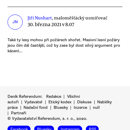
Jiří Nushart
, maloměšťácký usmiřovač
JN
30. března 2021 v 8.07
Také ty lesy mohou při požárech shořet. Masivní lesní požáry
jsou čím dál častější, což by zase byl dost silný argument pro
kácení...
Deník Referendum:
Redakce
|
Všichni
autoři
|
Vydavatel
|
Etický kodex
|
Diskuse
|
Nabídky
práce
|
Nadační fond
|
Bluesky
|
Inzerce
|
null
|
Partneři
© Vydavatelství Referendum, s. r. o., 2020.
Facebook
Bluesky
Instagram
RSS