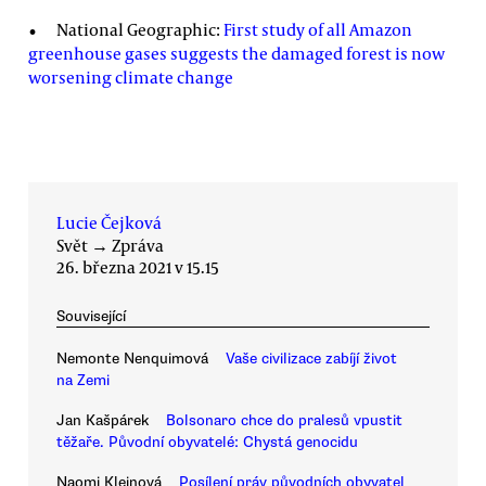
National Geographic:
First study of all Amazon
greenhouse gases suggests the damaged forest is now
worsening climate change
Lucie Čejková
Svět
→
Zpráva
26. března 2021 v 15.15
Související
Nemonte Nenquimová
Vaše civilizace zabíjí život
na Zemi
Jan Kašpárek
Bolsonaro chce do pralesů vpustit
těžaře. Původní obyvatelé: Chystá genocidu
Naomi Kleinová
Posílení práv původních obyvatel