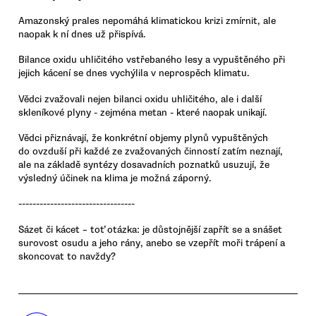
Amazonský prales nepomáhá klimatickou krizi zmírnit, ale
naopak k ní dnes už přispívá.
Bilance oxidu uhličitého vstřebaného lesy a vypuštěného při
jejich kácení se dnes vychýlila v neprospěch klimatu.
Vědci zvažovali nejen bilanci oxidu uhličitého, ale i další
skleníkové plyny - zejména metan - které naopak unikají.
Vědci přiznávají, že konkrétní objemy plynů vypuštěných
do ovzduší při každé ze zvažovaných činností zatím neznají,
ale na základě syntézy dosavadních poznatků usuzují, že
výsledný účinek na klima je možná záporný.
---------------------------------
Sázet či kácet – toť otázka: je důstojnější zapřít se a snášet
surovost osudu a jeho rány, anebo se vzepřít moři trápení a
skoncovat to navždy?