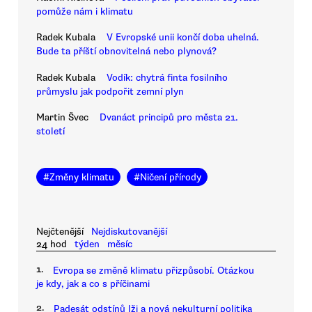
pomůže nám i klimatu
Radek Kubala
V Evropské unii končí doba uhelná.
Bude ta příští obnovitelná nebo plynová?
Radek Kubala
Vodík: chytrá finta fosilního
průmyslu jak podpořit zemní plyn
Martin Švec
Dvanáct principů pro města 21.
století
#
Změny klimatu
#
Ničení přírody
Nejčtenější
Nejdiskutovanější
24 hod
týden
měsíc
1.
Evropa se změně klimatu přizpůsobí. Otázkou
je kdy, jak a co s příčinami
2.
Padesát odstínů lži a nová nekulturní politika