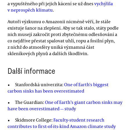
a vypuštěného při jejich kácení se už dnes
vychýlila
v neprospěch klimatu
.
Autoři výzkumu o Amazonii nicméně věří, že stále
existuje šance na zlepšení. Aby se tak stalo, státy podle
nich musejí zakročit proti zbytečnému odlesňování a
co nejdříve přestat spalovat uhlí, ropu a fosilní plyn,
z nichž do atmosféry uniká významná část
skleníkových plynů a dalších škodlivin.
Další informace
Stanfordská univerzita:
One of Earth's biggest
carbon sinks has been overestimated
The Guardian:
One of Earth’s giant carbon sinks may
have been overestimated — study
Skidmore College:
Faculty-student research
contributes to first-of-its-kind Amazon climate study