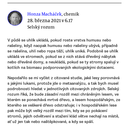
Honza Macháček
, chemik
28. března 2021 v 6.17
Selský rozum
V půdě se uhlík ukládá, pokud roste vrstva humusu nebo
rašeliny, když naopak humusu nebo rašeliny ubývá, případně
se rašelina, uhlí nebo ropa těží, uhlík uniká. Podobně se uhlík
ukládá ve stromech, pokud se z nich stává dřevěný nábytek
nebo dřevěné domy, a neukládá, pokud se ty stromy spalují v
kotlích na biomasu podporovaných ekologickými dotacemi.
Nepodařilo se mi vyčíst z citované studie, jaké lesy porovnává
s jakými lukami, protože jde o metaanalýzu, a tak bych musel
podrobnosti hledat v jednotlivých citovaných zdrojích. Selský
rozum říká, že bude zásadní rozdíl mezi chráněným lesem, ve
kterém se ponechává mrtvé dřevo, a lesem hospodářským, ze
kterého se veškeré dřevo odstraňuje; i v hospodářském lese
pak může být velký rozdíl mezi tím, kdy se po pokácení
stromů, jejich odvětvení a stažení klád větve nechají na místě,
ať už jen tak nebo naštěpkované, a kdy se spálí.