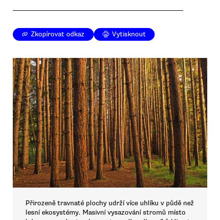
Zkopírovat odkaz
Vytisknout
Přirozeně travnaté plochy udrží více uhlíku v půdě než
lesní ekosystémy. Masivní vysazování stromů místo