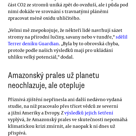
část CO2 ze stromů uniká zpět do ovzduší, ale i půda pod
nimi dokáže ve srovnání s travnatými pláněmi
zpracovat méně oxidu uhličitého.
„Velmi mě znepokojuje, že někteří lidé navrhují sázet
stromy na přírodní lučiny, savany nebo v tundře,“
sdělil
Terrer deníku Guardian
. „Byla by to obrovská chyba,
protože podle našich výsledků mají pro ukládání
uhlíku velký potenciál,“ dodal.
Amazonský prales už planetu
neochlazuje, ale otepluje
Příznivá zjištění nepřinesla ani další nedávno vydaná
studie, na níž pracovalo přes třicet vědců ze severní
a jižní Ameriky a Evropy. Z
výsledků jejich šetření
vyplývá, že Amazonský prales ve skutečnosti nepomáhá
klimatickou krizi zmírnit, ale naopak k ní dnes už
přispívá.