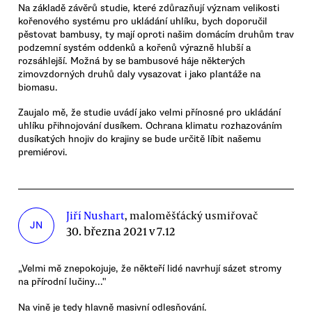
Na základě závěrů studie, které zdůrazňují význam velikosti
kořenového systému pro ukládání uhlíku, bych doporučil
pěstovat bambusy, ty mají oproti našim domácím druhům trav
podzemní systém oddenků a kořenů výrazně hlubší a
rozsáhlejší. Možná by se bambusové háje některých
zimovzdorných druhů daly vysazovat i jako plantáže na
biomasu.
Zaujalo mě, že studie uvádí jako velmi přínosné pro ukládání
uhlíku přihnojování dusíkem. Ochrana klimatu rozhazováním
dusíkatých hnojiv do krajiny se bude určitě líbit našemu
premiérovi.
Jiří Nushart
, maloměšťácký usmiřovač
JN
30. března 2021 v 7.12
„Velmi mě znepokojuje, že někteří lidé navrhují sázet stromy
na přírodní lučiny..."
Na vině je tedy hlavně masivní odlesňování.