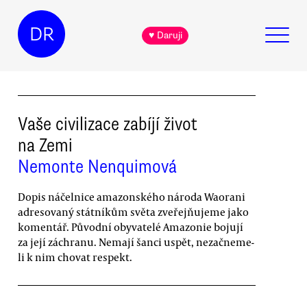
DR
♥ Daruji
Vaše civilizace zabíjí život
na Zemi
Nemonte Nenquimová
Dopis náčelnice amazonského národa Waorani
adresovaný státníkům světa zveřejňujeme jako
komentář. Původní obyvatelé Amazonie bojují
za její záchranu. Nemají šanci uspět, nezačneme-
li k nim chovat respekt.