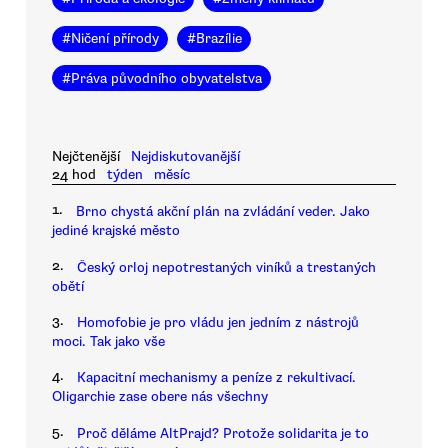
#
Ničení přírody
#
Brazílie
#
Práva původního obyvatelstva
Nejčtenější
Nejdiskutovanější
24 hod
týden
měsíc
1.
Brno chystá akční plán na zvládání veder. Jako
jediné krajské město
2.
Český orloj nepotrestaných viníků a trestaných
obětí
3.
Homofobie je pro vládu jen jedním z nástrojů
moci. Tak jako vše
4.
Kapacitní mechanismy a peníze z rekultivací.
Oligarchie zase obere nás všechny
5.
Proč děláme AltPrajd? Protože solidarita je to