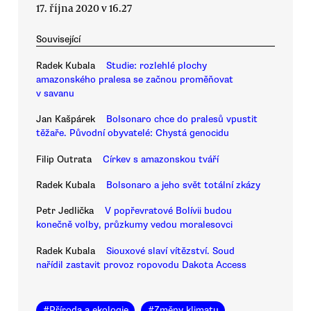
17. října 2020 v 16.27
Související
Radek Kubala
Studie: rozlehlé plochy
amazonského pralesa se začnou proměňovat
v savanu
Jan Kašpárek
Bolsonaro chce do pralesů vpustit
těžaře. Původní obyvatelé: Chystá genocidu
Filip Outrata
Církev s amazonskou tváří
Radek Kubala
Bolsonaro a jeho svět totální zkázy
Petr Jedlička
V popřevratové Bolívii budou
konečně volby, průzkumy vedou moralesovci
Radek Kubala
Siouxové slaví vítězství. Soud
nařídil zastavit provoz ropovodu Dakota Access
#
Příroda a ekologie
#
Změny klimatu