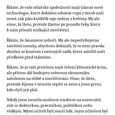
Říkáte, že vaše těžařské společnosti mají úžasné nové
technologie, které dokážou odsávat ropu z útrob naší
země, tak jako kolibřík saje nektar z květiny. My ale
víme, že lžete, protože žijeme po proudu řeky, která
k nám přináší unikající znečištění.
Říkáte, že Amazonie nehoří. My ale nepotřebujeme
satelitní snímky, abychom dokázali, že to není pravda:
dusíme se kouřem z ovocných sadů, které založili naši
předkové před staletími.
Říkáte, že je vaší prioritou najít řešení klimatické krize,
ale přitom dál budujete světovou ekonomiku
založenou na těžbě a znečišťování. Víme, že lžete,
protože žijeme v těsném sepětí se zemí a jsme první,
kdo slyší její pláč.
Nikdy jsem neměla možnost studovat na univerzitě,
stát se doktorkou, právničkou, političkou nebo
vědkyní. Mými učiteli byli starší lidé, mým učitelem byl