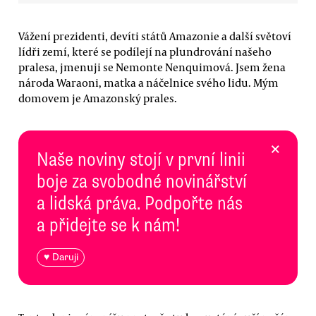
Vážení prezidenti, devíti států Amazonie a další světoví
lídři zemí, které se podílejí na plundrování našeho
pralesa, jmenuji se Nemonte Nenquimová. Jsem žena
národa Waraoni, matka a náčelnice svého lidu. Mým
domovem je Amazonský prales.
×
Naše noviny stojí v první linii
boje za svobodné novinářství
a lidská práva. Podpořte nás
a přidejte se k nám!
♥ Daruji