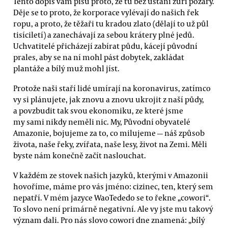
Tento dopis vám píšu proto, že tu bez ustání zuří požáry.
Děje se to proto, že korporace vylévají do našich řek
ropu, a proto, že těžaři tu kradou zlato (dělají to už půl
tisíciletí) a zanechávají za sebou krátery plné jedů.
Uchvatitelé přicházejí zabírat půdu, kácejí původní
prales, aby se na ní mohl pást dobytek, zakládat
plantáže a bílý muž mohl jíst.
Protože naši staří lidé umírají na koronavirus, zatímco
vy si plánujete, jak znovu a znovu ukrojit z naší půdy,
a povzbudit tak svou ekonomiku, ze které jsme
my sami nikdy neměli nic. My, Původní obyvatelé
Amazonie, bojujeme za to, co milujeme — náš způsob
života, naše řeky, zvířata, naše lesy, život na Zemi. Měli
byste nám konečně začít naslouchat.
V každém ze stovek našich jazyků, kterými v Amazonii
hovoříme, máme pro vás jméno: cizinec, ten, který sem
nepatří. V mém jazyce WaoTededo se to řekne „cowori“.
To slovo není primárně negativní. Ale vy jste mu takový
význam dali. Pro nás slovo cowori dne znamená: „bílý