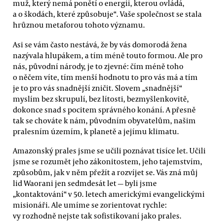
muž, který nemá ponětí o energii, kterou ovládá,
a o škodách, které způsobuje“. Vaše společnost se stala
hrůznou metaforou tohoto významu.
Asi se vám často nestává, že by vás domorodá žena
nazývala hlupákem, a tím méně touto formou. Ale pro
nás, původní národy, je to zjevné: čím méně toho
o něčem víte, tím menší hodnotu to pro vás má a tím
je to pro vás snadnější zničit. Slovem „snadnější“
myslím bez skrupulí, bez lítosti, bezmyšlenkovitě,
dokonce snad s pocitem správného konání. A přesně
tak se chováte k nám, původním obyvatelům, našim
pralesním územím, k planetě a jejímu klimatu.
Amazonský prales jsme se učili poznávat tisíce let. Učili
jsme se rozumět jeho zákonitostem, jeho tajemstvím,
způsobům, jak v něm přežít a rozvíjet se. Vás zná můj
lid Waorani jen sedmdesát let — byli jsme
„kontaktování“ v 50. letech americkými evangelickými
misionáři. Ale umíme se zorientovat rychle:
vy rozhodně nejste tak sofistikovaní jako prales.