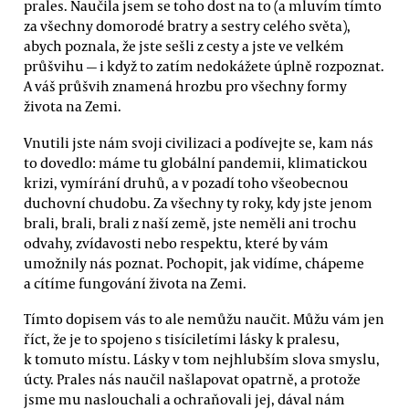
prales. Naučila jsem se toho dost na to (a mluvím tímto
za všechny domorodé bratry a sestry celého světa),
abych poznala, že jste sešli z cesty a jste ve velkém
průšvihu — i když to zatím nedokážete úplně rozpoznat.
A váš průšvih znamená hrozbu pro všechny formy
života na Zemi.
Vnutili jste nám svoji civilizaci a podívejte se, kam nás
to dovedlo: máme tu globální pandemii, klimatickou
krizi, vymírání druhů, a v pozadí toho všeobecnou
duchovní chudobu. Za všechny ty roky, kdy jste jenom
brali, brali, brali z naší země, jste neměli ani trochu
odvahy, zvídavosti nebo respektu, které by vám
umožnily nás poznat. Pochopit, jak vidíme, chápeme
a cítíme fungování života na Zemi.
Tímto dopisem vás to ale nemůžu naučit. Můžu vám jen
říct, že je to spojeno s tisíciletími lásky k pralesu,
k tomuto místu. Lásky v tom nejhlubším slova smyslu,
úcty. Prales nás naučil našlapovat opatrně, a protože
jsme mu naslouchali a ochraňovali jej, dával nám