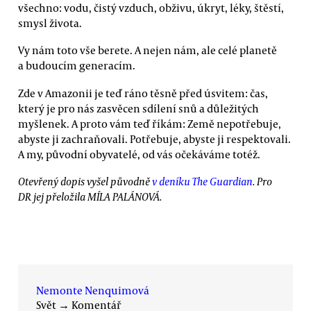
všechno: vodu, čistý vzduch, obživu, úkryt, léky, štěstí,
smysl života.
Vy nám toto vše berete. A nejen nám, ale celé planetě
a budoucím generacím.
Zde v Amazonii je teď ráno těsně před úsvitem: čas,
který je pro nás zasvěcen sdílení snů a důležitých
myšlenek. A proto vám teď říkám: Země nepotřebuje,
abyste ji zachraňovali. Potřebuje, abyste ji respektovali.
A my, původní obyvatelé, od vás očekáváme totéž.
Otevřený dopis vyšel původně
v deníku The Guardian
. Pro
DR jej přeložila MÍLA PALÁNOVÁ.
Nemonte Nenquimová
Svět
→
Komentář