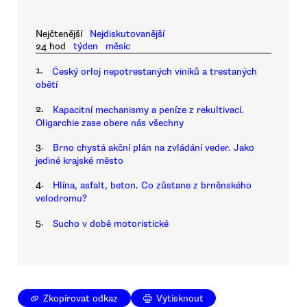
Nejčtenější
Nejdiskutovanější
24 hod
týden
měsíc
1.
Český orloj nepotrestaných viníků a trestaných
obětí
2.
Kapacitní mechanismy a peníze z rekultivací.
Oligarchie zase obere nás všechny
3.
Brno chystá akční plán na zvládání veder. Jako
jediné krajské město
4.
Hlína, asfalt, beton. Co zůstane z brněnského
velodromu?
5.
Sucho v době motoristické
Zkopírovat odkaz
Vytisknout