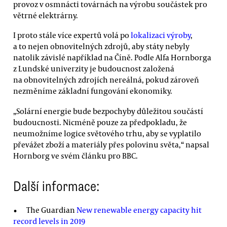
provoz v osmnácti továrnách na výrobu součástek pro
větrné elektrárny.
I proto stále více expertů volá po
lokalizaci výroby
,
a to nejen obnovitelných zdrojů, aby státy nebyly
natolik závislé například na Číně. Podle Alfa Hornborga
z Lundské univerzity je budoucnost založená
na obnovitelných zdrojích nereálná, pokud zároveň
nezměníme základní fungování ekonomiky.
„Solární energie bude bezpochyby důležitou součástí
budoucnosti. Nicméně pouze za předpokladu, že
neumožníme logice světového trhu, aby se vyplatilo
převážet zboží a materiály přes polovinu světa,“ napsal
Hornborg ve svém článku pro BBC.
Další informace:
The Guardian
New renewable energy capacity hit
record levels in 2019