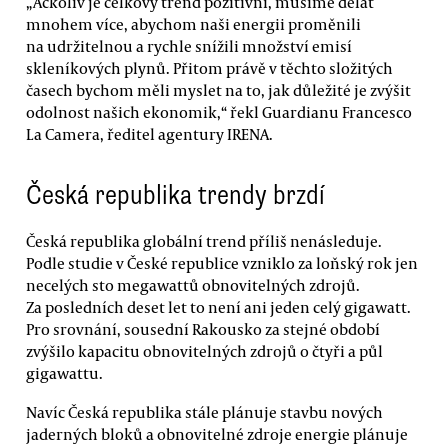
„Ačkoliv je celkový trend pozitivní, musíme dělat
mnohem více, abychom naši energii proměnili
na udržitelnou a rychle snížili množství emisí
skleníkových plynů. Přitom právě v těchto složitých
časech bychom měli myslet na to, jak důležité je zvýšit
odolnost našich ekonomik,“ řekl Guardianu Francesco
La Camera, ředitel agentury IRENA.
Česká republika trendy brzdí
Česká republika globální trend příliš nenásleduje.
Podle studie v České republice vzniklo za loňský rok jen
necelých sto megawattů obnovitelných zdrojů.
Za posledních deset let to není ani jeden celý gigawatt.
Pro srovnání, sousední Rakousko za stejné období
zvýšilo kapacitu obnovitelných zdrojů o čtyři a půl
gigawattu.
Navíc Česká republika stále plánuje stavbu nových
jaderných bloků a obnovitelné zdroje energie plánuje