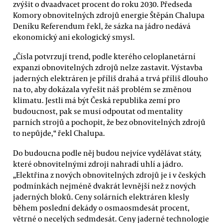
zvýšit o dvaadvacet procent do roku 2030. Předseda
Komory obnovitelných zdrojů energie Štěpán Chalupa
Deníku Referendum řekl, že sázka na jádro nedává
ekonomický ani ekologický smysl.
„Čísla potvrzují trend, podle kterého celoplanetární
expanzi obnovitelných zdrojů nelze zastavit. Výstavba
jaderných elektráren je příliš drahá a trvá příliš dlouho
na to, aby dokázala vyřešit náš problém se změnou
klimatu. Jestli má být Česká republika zemí pro
budoucnost, pak se musí odpoutat od mentality
parních strojů a pochopit, že bez obnovitelných zdrojů
to nepůjde,“ řekl Chalupa.
Do budoucna podle něj budou nejvíce vydělávat státy,
které obnovitelnými zdroji nahradí uhlí a jádro.
„Elektřina z nových obnovitelných zdrojů je i v českých
podmínkách nejméně dvakrát levnější než z nových
jaderných bloků. Ceny solárních elektráren klesly
během poslední dekády o osmaosmdesát procent,
větrné o necelých sedmdesát. Ceny jaderné technologie