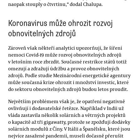
naopak stouply o čtvrtinu,“ dodal Chalupa.
Koronavirus může ohrozit rozvoj
obnovitelných zdrojů
Zároveň však někteří analytici upozorňují, že šíření
nemoci Covid-19 může rozvoj obnovitelných zdrojů
v letošním roce zbrzdit. Současné restrikce států totiž
omezují a zdražují údržbu a provoz obnovitelných
zdrojů. Podle studie Mezinárodní energetické agentury
může současná krize ohrozit i množství investic, které
do sektoru obnovitelných zdrojů budou letos proudit.
Největším problémem však je, že opatření negativně
ovlivňují i dodavatelské řetězce. Například v Indii už
vláda zastavila několik solárních a větrných projektů
o kapacitě až tři gigawatty, protože se zpožďují dodávky
solárních modulů z Číny. V Itálii a Španělsku, které jsou
nejvíce zasažené pandemií, museli dočasně přerušit