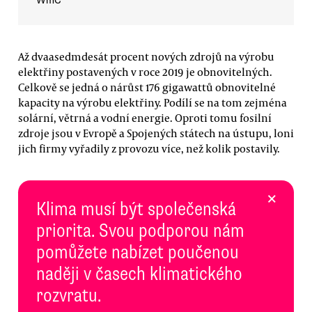
WmC
Až dvaasedmdesát procent nových zdrojů na výrobu
elektřiny postavených v roce 2019 je obnovitelných.
Celkově se jedná o nárůst 176 gigawattů obnovitelné
kapacity na výrobu elektřiny. Podílí se na tom zejména
solární, větrná a vodní energie. Oproti tomu fosilní
zdroje jsou v Evropě a Spojených státech na ústupu, loni
jich firmy vyřadily z provozu více, než kolik postavily.
×
Klima musí být společenská
priorita. Svou podporou nám
pomůžete nabízet poučenou
naději v časech klimatického
rozvratu.