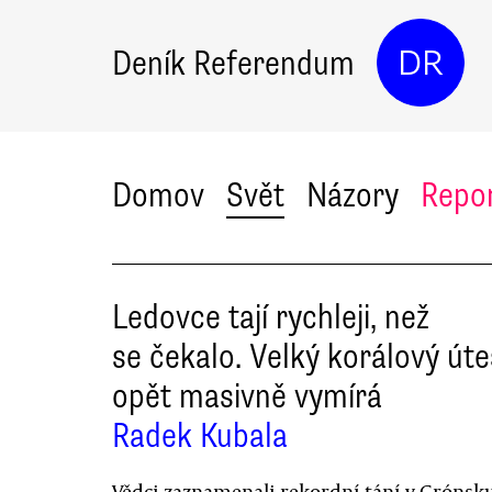
Deník Referendum
DR
Domov
Svět
Názory
Repo
Ledovce tají rychleji, než
se čekalo. Velký korálový úte
opět masivně vymírá
Radek Kubala
Vědci zaznamenali rekordní tání v Grónsku