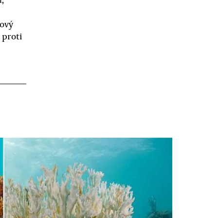
lový
 proti