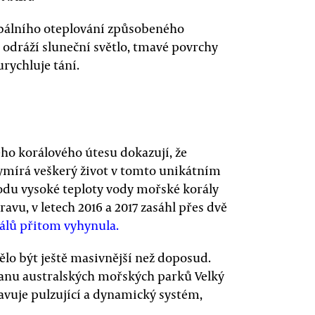
lobálního oteplování způsobeného
 odráží sluneční světlo, tmavé povrchy
urychluje tání.
ho korálového útesu dokazují, že
vymírá veškerý život v tomto unikátním
odu vysoké teploty vody mořské korály
ravu, v letech 2016 a 2017 zasáhl přes dvě
álů přitom vyhynula.
lo být ještě masivnější než doposud.
anu australských mořských parků Velký
tavuje pulzující a dynamický systém,