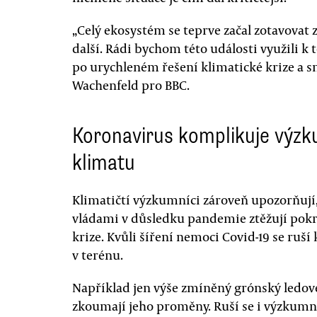
„Celý ekosystém se teprve začal zotavovat
další. Rádi bychom této události využili k
po urychleném řešení klimatické krize a sn
Wachenfeld pro BBC.
Koronavirus komplikuje výz
klimatu
Klimatičtí výzkumníci zároveň upozorňují,
vládami v důsledku pandemie ztěžují pok
krize. Kvůli šíření nemoci Covid-19 se ru
v terénu.
Například jen výše zmíněný grónský ledovec
zkoumají jeho proměny. Ruší se i výzkumné