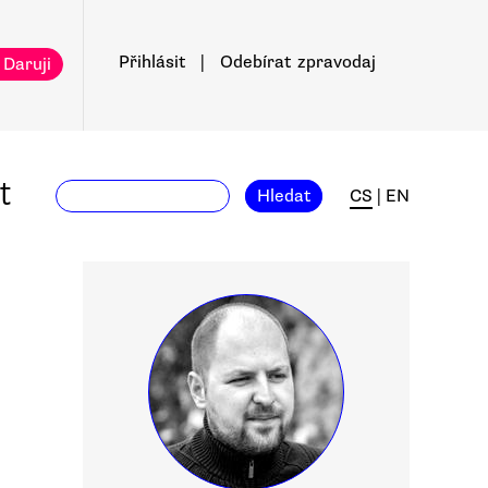
Přihlásit
|
Odebírat
zpravodaj
 Daruji
t
Hledat
CS
|
EN