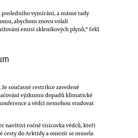
 z posledního vymírání, a máme tady
 tomu, abychom znovu volali
ižování emisí skleníkových plynů,“ řekl
kum
 že současné restrikce zavedené
račování výzkumu dopadů klimatické
ší konference a vědci nemohou studovat
 navštíví ročně tisícovka vědců, kteří
 cesty do Arktidy a omezit se musela