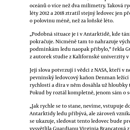
oceánů o více než dva milimetry. Taková ryc
léty 2012 a 2018 ztratil stejný ledovec jen 
o polovinu méně, než za loňské léto.
„Podobná situace je i v Antarktidě, kde tá
pokračuje. Nicméně tam to nahrazuje vých
podmínkám ledu naopak přibylo,“ řekla Gu
z autorek studie z Kalifornské univerzity v 
Její slova potvrzují i vědci z NASA, kteří 
pevninský ledovcový kaňon Denman ležící 
rychlostí a díra v něm dosáhla už hloubky 
Pokud by roztál kompletně, jenom sám o so
„Jak rychle se to stane, nevíme, vstupuje
Antarktidy ledu přibývá, ale zároveň vzni
se ukazuje, sledovat tento ledovec bude p
vysvětlila Guardianu Virginia Brancatová z