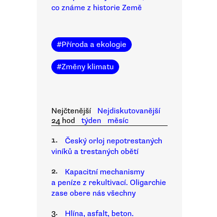
co známe z historie Země
#
Příroda a ekologie
#
Změny klimatu
Nejčtenější
Nejdiskutovanější
24 hod
týden
měsíc
1.
Český orloj nepotrestaných
viníků a trestaných obětí
2.
Kapacitní mechanismy
a peníze z rekultivací. Oligarchie
zase obere nás všechny
3.
Hlína, asfalt, beton.