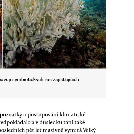
avují symbiotických řas zajišťujících
é poznatky o postupování klimatické
předpokládalo a v důsledku tání také
 posledních pět let masivně vymírá Velký