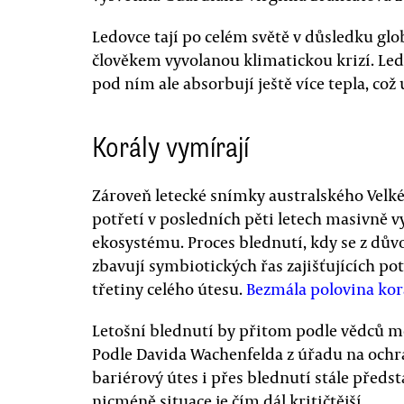
Ledovce tají po celém světě v důsledku g
člověkem vyvolanou klimatickou krizí. Led
pod ním ale absorbují ještě více tepla, což 
Korály vymírají
Zároveň letecké snímky australského Velké
potřetí v posledních pěti letech masivně 
ekosystému. Proces blednutí, kdy se z dův
zbavují symbiotických řas zajišťujících pot
třetiny celého útesu.
Bezmála polovina kor
Letošní blednutí by přitom podle vědců mě
Podle Davida Wachenfelda z úřadu na ochr
bariérový útes i přes blednutí stále předs
nicméně situace je čím dál kritičtější.