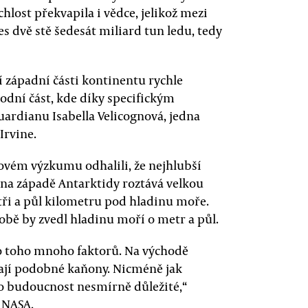
hlost překvapila i vědce, jelikož mezi
přes dvě stě šedesát miliard tun ledu, tedy
ní západní části kontinentu rychle
odní část, kde díky specifickým
ardianu Isabella Velicognová, jedna
Irvine.
v novém výzkumu odhalili, že nejhlubší
na západě Antarktidy roztává velkou
tři a půl kilometru pod hladinu moře.
bě by zvedl hladinu moří o metr a půl.
 do toho mnoho faktorů. Na východě
kají podobné kaňony. Nicméně jak
ro budoucnost nesmírně důležité,“
 NASA.