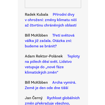
Radek Kubala
Přírodní divy
v ohrožení: změny klimatu ničí
až čtvrtinu chráněných oblastí
Bill McKibben
Třetí světová
válka již začala. Otázka zní:
budeme se bránit?
Adam Rektor-Polánek
Teploty
na pólech děsí svět. Lidstvo
vstupuje do „nové fáze
klimatických změn“
Bill McKibben
Archa vymírá.
Země je den ode dne tišší
Jan Černý
Rychlost globálních
změn překračuje všechno,