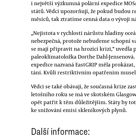
i největší výzkumná polární expedice MOSAi
států. Vědci upozorňují, že pokud budou re
měsíců, tak ztratíme cenná data o vývoji n
„Nejistota v rychlosti nárůstu hladiny oc
nebezpečná, protože nebudeme schopní varo
se mají připravit na hrozící krizi,“ uvedl
paleoklimatoložka Dorthe Dahl-Jensenová. 
expedice nazvaná EastGRIP měla prokázat, 
tání. Kvůli restriktivním opatřením musel
Vědci se také obávají, že současná krize z
letošního roku se má ve skotském Glasgow
opět patřit k těm důležitějším. Státy by to
ke snižování emisí skleníkových plynů.
Další informace: