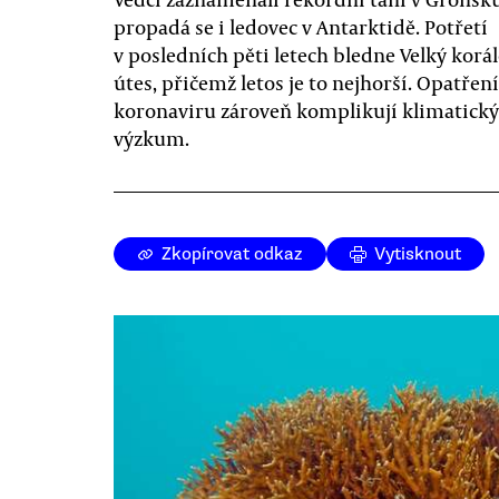
propadá se i ledovec v Antarktidě. Potřetí
v posledních pěti letech bledne Velký korá
útes, přičemž letos je to nejhorší. Opatření
koronaviru zároveň komplikují klimatický
výzkum.
Zkopírovat odkaz
Vytisknout