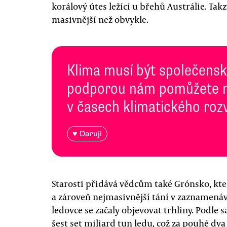
korálový útes ležící u břehů Austrálie. Tak
masivnější než obvykle.
Klima musí být společenská
podporou nám pomůžete n
v časech klimatického roz
♥ Daruji
Starosti přidává vědcům také Grónsko, které
a zároveň nejmasivnější tání v zaznamená
ledovce se začaly objevovat trhliny. Podle 
šest set miliard tun ledu, což za pouhé dv