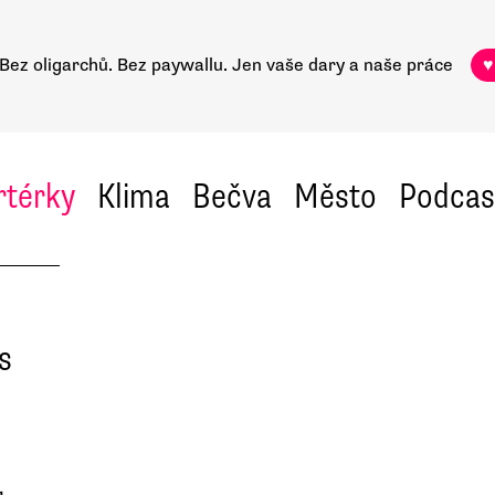
Bez oligarchů. Bez paywallu.
Jen vaše dary a naše práce
♥
rtérky
Klima
Bečva
Město
Podcas
s
,