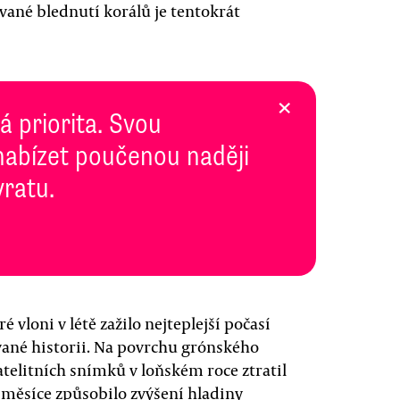
zvané blednutí korálů je tentokrát
×
 priorita. Svou
abízet poučenou naději
vratu.
 vloni v létě zažilo nejteplejší počasí
vané historii. Na povrchu grónského
satelitních snímků v loňském roce ztratil
a měsíce způsobilo zvýšení hladiny