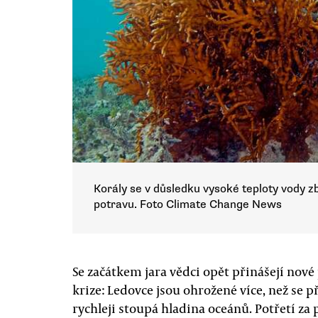
Korály se v důsledku vysoké teploty vody zb
potravu. Foto Climate Change News
Se začátkem jara vědci opět přinášejí nov
krize: Ledovce jsou ohrožené více, než se 
rychleji stoupá hladina oceánů. Potřetí za