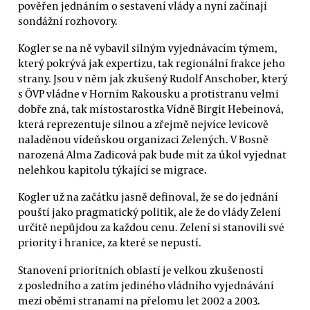
pověřen jednáním o sestavení vlády a nyní začínají
sondážní rozhovory.
Kogler se na ně vybavil silným vyjednávacím týmem,
který pokrývá jak expertizu, tak regionální frakce jeho
strany. Jsou v něm jak zkušený Rudolf Anschober, který
s ÖVP vládne v Horním Rakousku a protistranu velmi
dobře zná, tak místostarostka Vídně Birgit Hebeinová,
která reprezentuje silnou a zřejmě nejvíce levicově
naladěnou vídeňskou organizaci Zelených. V Bosně
narozená Alma Zadicová pak bude mít za úkol vyjednat
nelehkou kapitolu týkající se migrace.
Kogler už na začátku jasně definoval, že se do jednání
pouští jako pragmatický politik, ale že do vlády Zelení
určitě nepůjdou za každou cenu. Zelení si stanovili své
priority i hranice, za které se nepustí.
Stanovení prioritních oblastí je velkou zkušeností
z posledního a zatím jediného vládního vyjednávání
mezi oběmi stranami na přelomu let 2002 a 2003.