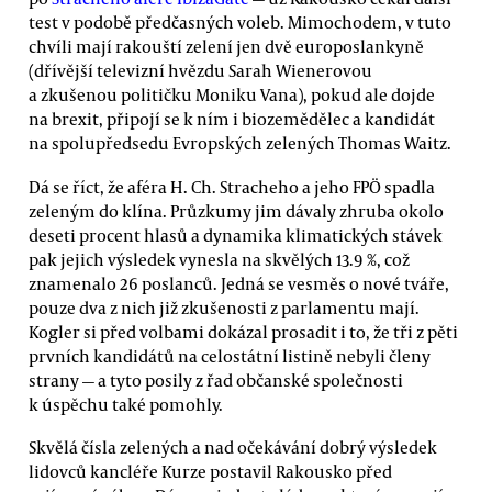
test v podobě předčasných voleb. Mimochodem, v tuto
chvíli mají rakouští zelení jen dvě europoslankyně
(dřívější televizní hvězdu Sarah Wienerovou
a zkušenou političku Moniku Vana), pokud ale dojde
na brexit, připojí se k ním i biozemědělec a kandidát
na spolupředsedu Evropských zelených Thomas Waitz.
Dá se říct, že aféra H. Ch. Stracheho a jeho FPÖ spadla
zeleným do klína. Průzkumy jim dávaly zhruba okolo
deseti procent hlasů a dynamika klimatických stávek
pak jejich výsledek vynesla na skvělých 13.9 %, což
znamenalo 26 poslanců. Jedná se vesměs o nové tváře,
pouze dva z nich již zkušenosti z parlamentu mají.
Kogler si před volbami dokázal prosadit i to, že tři z pěti
prvních kandidátů na celostátní listině nebyli členy
strany — a tyto posily z řad občanské společnosti
k úspěchu také pomohly.
Skvělá čísla zelených a nad očekávání dobrý výsledek
lidovců kancléře Kurze postavil Rakousko před