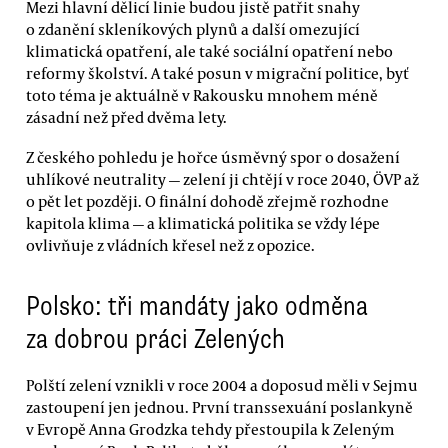
Mezi hlavní dělicí linie budou jistě patřit snahy
o zdanění skleníkových plynů a další omezující
klimatická opatření, ale také sociální opatření nebo
reformy školství. A také posun v migrační politice, byť
toto téma je aktuálně v Rakousku mnohem méně
zásadní než před dvěma lety.
Z českého pohledu je hořce úsměvný spor o dosažení
uhlíkové neutrality — zelení ji chtějí v roce 2040, ÖVP až
o pět let později. O finální dohodě zřejmě rozhodne
kapitola klima — a klimatická politika se vždy lépe
ovlivňuje z vládních křesel než z opozice.
Polsko: tři mandáty jako odměna
za dobrou práci Zelených
Polští zelení vznikli v roce 2004 a doposud měli v Sejmu
zastoupení jen jednou. První transsexuání poslankyně
v Evropě Anna Grodzka tehdy přestoupila k Zeleným