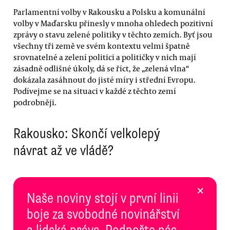
Parlamentní volby v Rakousku a Polsku a komunální
volby v Maďarsku přinesly v mnoha ohledech pozitivní
zprávy o stavu zelené politiky v těchto zemích. Byť jsou
všechny tři země ve svém kontextu velmi špatně
srovnatelné a zelení politici a političky v nich mají
zásadně odlišné úkoly, dá se říct, že „zelená vlna“
dokázala zasáhnout do jisté míry i střední Evropu.
Podívejme se na situaci v každé z těchto zemí
podrobněji.
Rakousko: Skončí velkolepý
návrat až ve vládě?
×
Naše noviny stojí v první linii
boje za svobodné novinářství
a lidská práva. Podpořte nás