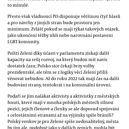
to minulé.
Přesto však vládnoucí PiS disponuje většinou čtyř hlasů
a pro návrhy z jiných stran bude prostoru jen
minimum. Zvlášť pokud se mají týkat takových otázek,
jako ukončení těžby uhlí nebo narovnání postavení
LGBT komunity.
Polští Zelení díky účasti v parlamentu získají další
kapacity na svůj rozvoj, na který budou mít navíc
dostatek času; Polsko sice čekají brzy volby
prezidentské, ale těm se z logiky věci Zelení příliš
věnovat nebudou. Až do roku 2022 tak mají čas na další
budování strany, tentokrát i na komunální úrovni.
Podaří se jím nalákat aktivisty a aktivistky z městských
hnutí, které mají v mnoha polských městech silnou
pozici, jejich členové a členky se ale doposud spojování
s celostátními stranami až na výjimky spíše bránili?
Polský venkov je pro Zelené spíše nedosažitelný, města
by jim ale, podobně jako v dalších zemích, mohla být