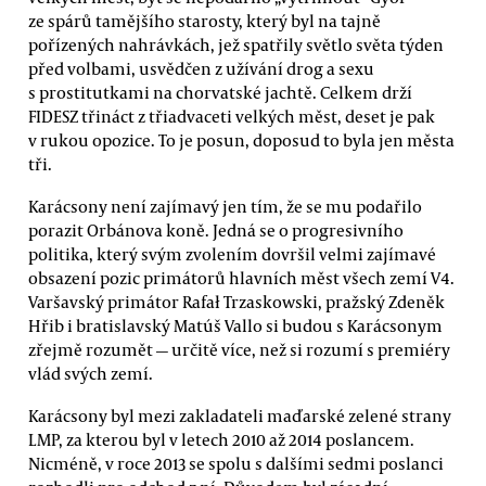
ze spárů tamějšího starosty, který byl na tajně
pořízených nahrávkách, jež spatřily světlo světa týden
před volbami, usvědčen z užívání drog a sexu
s prostitutkami na chorvatské jachtě. Celkem drží
FIDESZ třináct z třiadvaceti velkých měst, deset je pak
v rukou opozice. To je posun, doposud to byla jen města
tři.
Karácsony není zajímavý jen tím, že se mu podařilo
porazit Orbánova koně. Jedná se o progresivního
politika, který svým zvolením dovršil velmi zajímavé
obsazení pozic primátorů hlavních měst všech zemí V4.
Varšavský primátor Rafał Trzaskowski, pražský Zdeněk
Hřib i bratislavský Matúš Vallo si budou s Karácsonym
zřejmě rozumět — určitě více, než si rozumí s premiéry
vlád svých zemí.
Karácsony byl mezi zakladateli maďarské zelené strany
LMP, za kterou byl v letech 2010 až 2014 poslancem.
Nicméně, v roce 2013 se spolu s dalšími sedmi poslanci