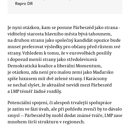
Repro DR
Je nyní otázkou, kam se posune Párbeszéd jako strana -
viditelný starosta hlavního města bývá tahounem,
na druhou stranu jako společný kandidát opozice bude
muset preferovat výsledky pro občany před růstem své
strany. Vzhledem k tomu, že v eurovolbách posílily
i doposud menší strany jako středolevicová
Demokratická koalice a liberální Momentum,
je otázkou, zda není pro malou zemi jako Maďarsko
spíše luxusem mít dvě zelené strany. I Karácsony
se nechal slyšet, že aktuálně nevidí mezi Párbeszéd
a LMP téměř žádné rozdíly.
Potenciální spojení, či alespoň trvalejší spolupráce
je zatím ve fázi úvah, ale při pohledu zvenčí by to dávalo
smysl — Párbeszéd by mohl dodat známé tváře, LMP zase
mnohem širší strukturu v regionech.