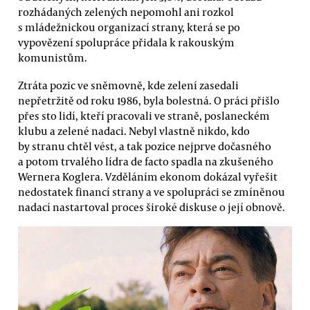
rozhádaných zelených nepomohl ani rozkol
s mládežnickou organizací strany, která se po
vypovězení spolupráce přidala k rakouským
komunistům.
Ztráta pozic ve sněmovně, kde zelení zasedali
nepřetržitě od roku 1986, byla bolestná. O práci přišlo
přes sto lidí, kteří pracovali ve straně, poslaneckém
klubu a zelené nadaci. Nebyl vlastně nikdo, kdo
by stranu chtěl vést, a tak pozice nejprve dočasného
a potom trvalého lídra de facto spadla na zkušeného
Wernera Koglera. Vzděláním ekonom dokázal vyřešit
nedostatek financí strany a ve spolupráci se zmíněnou
nadací nastartoval proces široké diskuse o její obnově.