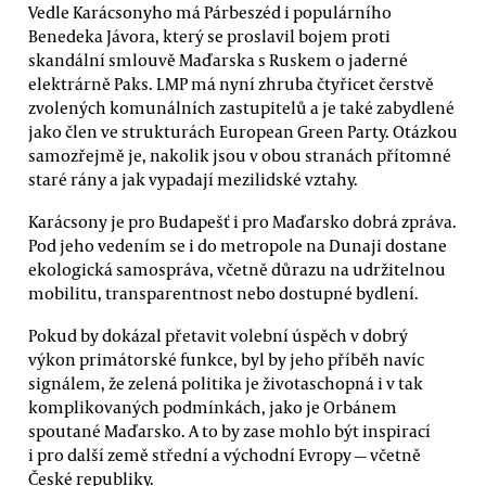
Vedle Karácsonyho má Párbeszéd i populárního
Benedeka Jávora, který se proslavil bojem proti
skandální smlouvě Maďarska s Ruskem o jaderné
elektrárně Paks. LMP má nyní zhruba čtyřicet čerstvě
zvolených komunálních zastupitelů a je také zabydlené
jako člen ve strukturách European Green Party. Otázkou
samozřejmě je, nakolik jsou v obou stranách přítomné
staré rány a jak vypadají mezilidské vztahy.
Karácsony je pro Budapešť i pro Maďarsko dobrá zpráva.
Pod jeho vedením se i do metropole na Dunaji dostane
ekologická samospráva, včetně důrazu na udržitelnou
mobilitu, transparentnost nebo dostupné bydlení.
Pokud by dokázal přetavit volební úspěch v dobrý
výkon primátorské funkce, byl by jeho příběh navíc
signálem, že zelená politika je životaschopná i v tak
komplikovaných podmínkách, jako je Orbánem
spoutané Maďarsko. A to by zase mohlo být inspirací
i pro další země střední a východní Evropy — včetně
České republiky.