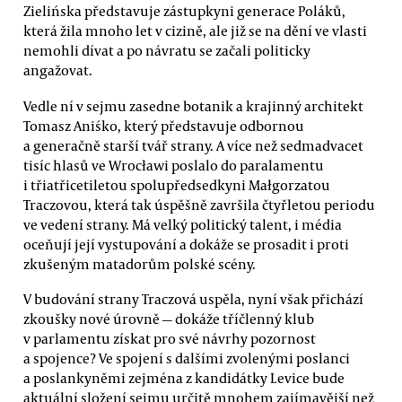
Zielińska představuje zástupkyni generace Poláků,
která žila mnoho let v cizině, ale již se na dění ve vlasti
nemohli dívat a po návratu se začali politicky
angažovat.
Vedle ní v sejmu zasedne botanik a krajinný architekt
Tomasz Aniśko, který představuje odbornou
a generačně starší tvář strany. A více než sedmadvacet
tisíc hlasů ve Wrocławi poslalo do paralamentu
i třiatřicetiletou spolupředsedkyni Małgorzatou
Traczovou, která tak úspěšně završila čtyřletou periodu
ve vedení strany. Má velký politický talent, i média
oceňují její vystupování a dokáže se prosadit i proti
zkušeným matadorům polské scény.
V budování strany Traczová uspěla, nyní však přichází
zkoušky nové úrovně — dokáže tříčlenný klub
v parlamentu získat pro své návrhy pozornost
a spojence? Ve spojení s dalšími zvolenými poslanci
a poslankyněmi zejména z kandidátky Levice bude
aktuální složení sejmu určitě mnohem zajímavější než