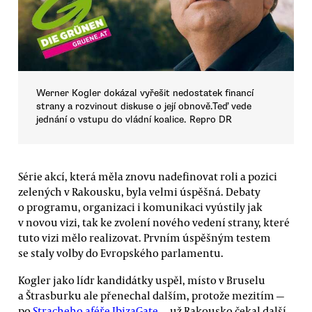
Werner Kogler dokázal vyřešit nedostatek financí
strany a rozvinout diskuse o její obnově.Teď vede
jednání o vstupu do vládní koalice. Repro DR
Série akcí, která měla znovu nadefinovat roli a pozici
zelených v Rakousku, byla velmi úspěšná. Debaty
o programu, organizaci i komunikaci vyústily jak
v novou vizi, tak ke zvolení nového vedení strany, které
tuto vizi mělo realizovat. Prvním úspěšným testem
se staly volby do Evropského parlamentu.
Kogler jako lídr kandidátky uspěl, místo v Bruselu
a Štrasburku ale přenechal dalším, protože mezitím —
po
Stracheho aféře IbizaGate
— už Rakousko čekal další