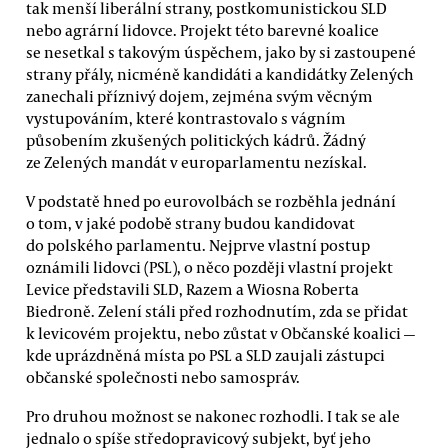
tak menší liberální strany, postkomunistickou SLD
nebo agrární lidovce. Projekt této barevné koalice
se nesetkal s takovým úspěchem, jako by si zastoupené
strany přály, nicméně kandidáti a kandidátky Zelených
zanechali příznivý dojem, zejména svým věcným
vystupováním, které kontrastovalo s vágním
působením zkušených politických kádrů. Žádný
ze Zelených mandát v europarlamentu nezískal.
V podstatě hned po eurovolbách se rozběhla jednání
o tom, v jaké podobě strany budou kandidovat
do polského parlamentu. Nejprve vlastní postup
oznámili lidovci (PSL), o něco později vlastní projekt
Levice představili SLD, Razem a Wiosna Roberta
Biedroně. Zelení stáli před rozhodnutím, zda se přidat
k levicovém projektu, nebo zůstat v Občanské koalici —
kde uprázdněná místa po PSL a SLD zaujali zástupci
občanské společnosti nebo samospráv.
Pro druhou možnost se nakonec rozhodli. I tak se ale
jednalo o spíše středopravicový subjekt, byť jeho