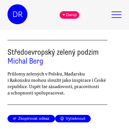
DR
♥ Daruji
Středoevropský zelený podzim
Michal Berg
Průlomy zelených v Polsku, Maďarsku
i Rakousku mohou sloužit jako inspirace i České
republice. Uspět lze zásadovostí, pracovitostí
a schopností spolupracovat.
Zkopírovat odkaz
Vytisknout