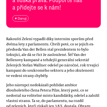
a přidejte se k nám!
♥ Daruji
Rakouští Zelení vypadli díky interním sporům před
dvěma lety z parlamentu. Chvíli poté, co se jejich ex-
předseda Van der Bellen stal prezidentem to bylo
šokující, ale dá se říct že zasloužené. Šéf Van der
Bellenovy kampaně a tehdejší generální sekretář
Zelených Stefan Wallner odešel po náročné, rok trvající
kampani do soukromého sektoru a jeho zkušenosti
ve vedení strany chyběly.
Jeho nástupci nedokázali pohlídat ambice
dlouholetého člena Petera Pilze, který poté, co se
nedostal na volitelné místo kandidátky, odešel a založil
vlastní stranu. Ta se, do parlamentu, na rozdíl
od zelených, kteří získali jen 3,8 %, dostala. Obrazu