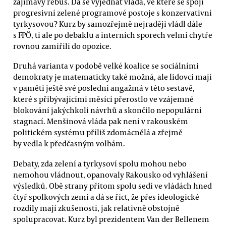
zajímavý rébus. Dá se vyjednat vláda, ve které se spojí
progresivní zelené programové postoje s konzervativní
tyrkysovou? Kurz by samozřejmě nejraději vládl dále
s FPÖ, ti ale po debaklu a interních sporech velmi chytře
rovnou zamířili do opozice.
Druhá varianta v podobě velké koalice se sociálními
demokraty je matematicky také možná, ale lidovci mají
v paměti ještě své poslední angažmá v této sestavě,
které s přibývajícími měsíci přerostlo ve vzájemné
blokování jakýchkoli návrhů a skončilo nepopulární
stagnací. Menšinová vláda pak není v rakouském
politickém systému příliš zdomácnělá a zřejmě
by vedla k předčasným volbám.
Debaty, zda zelení a tyrkysoví spolu mohou nebo
nemohou vládnout, opanovaly Rakousko od vyhlášení
výsledků. Obě strany přitom spolu sedí ve vládách hned
čtyř spolkových zemí a dá se říct, že přes ideologické
rozdíly mají zkušenosti, jak relativně obstojně
spolupracovat. Kurz byl prezidentem Van der Bellenem