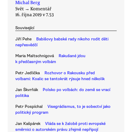
Michal Berg
Svět
→
Komentář
16. října 2019 v 7.53
Související
Jiří Pehe
Babišovy babské rady nikoho rodit děti
nepřesvědčí
Maria Maltschnigová
Rakušané jdou
k předčasným volbám
Petr Jedlička
Rozhovor o Rakousku před
volbami: Koalic se tentokrát rýsuje hned několik
Jan Škvrňák
Polsko po volbách: do země se vrací
politika
Petr Pospíchal
Visegrádismus, to je sobectví jako
politický program
Jan Kašpárek
Vláda se k žalobě proti evropské
směrnici o autorském právu zřejmě nepřipojí