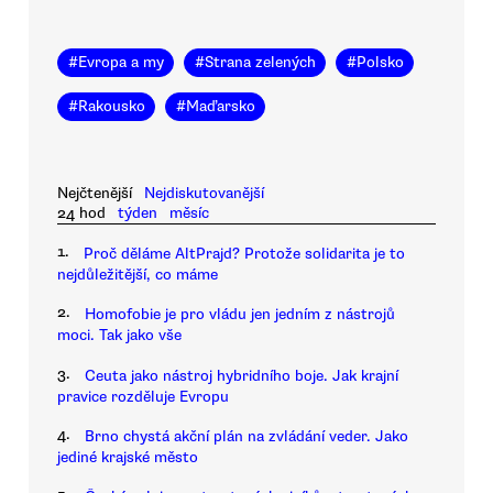
#
Evropa a my
#
Strana zelených
#
Polsko
#
Rakousko
#
Maďarsko
Nejčtenější
Nejdiskutovanější
24 hod
týden
měsíc
1.
Proč děláme AltPrajd? Protože solidarita je to
nejdůležitější, co máme
2.
Homofobie je pro vládu jen jedním z nástrojů
moci. Tak jako vše
3.
Ceuta jako nástroj hybridního boje. Jak krajní
pravice rozděluje Evropu
4.
Brno chystá akční plán na zvládání veder. Jako
jediné krajské město