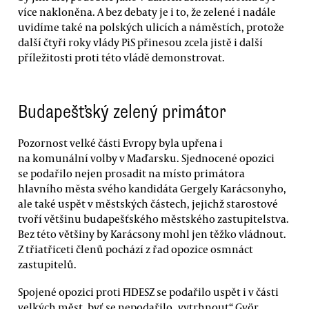
více nakloněna. A bez debaty je i to, že zelené i nadále
uvidíme také na polských ulicích a náměstích, protože
další čtyři roky vlády PiS přinesou zcela jistě i další
příležitosti proti této vládě demonstrovat.
Budapešťský zelený primátor
Pozornost velké části Evropy byla upřena i
na komunální volby v Maďarsku. Sjednocené opozici
se podařilo nejen prosadit na místo primátora
hlavního města svého kandidáta Gergely Karácsonyho,
ale také uspět v městských částech, jejichž starostové
tvoří většinu budapešťského městského zastupitelstva.
Bez této většiny by Karácsony mohl jen těžko vládnout.
Z třiatřiceti členů pochází z řad opozice osmnáct
zastupitelů.
Spojené opozici proti FIDESZ se podařilo uspět i v části
velkých měst, byť se nepodařilo „vytrhnout“ Györ