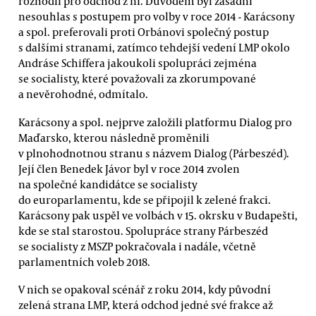
rozhodli pro odchod z ní. Důvodem byl zásadní
nesouhlas s postupem pro volby v roce 2014 - Karácsony
a spol. preferovali proti Orbánovi společný postup
s dalšími stranami, zatímco tehdejší vedení LMP okolo
Andráse Schiffera jakoukoli spolupráci zejména
se socialisty, které považovali za zkorumpované
a nevěrohodné, odmítalo.
Karácsony a spol. nejprve založili platformu Dialog pro
Maďarsko, kterou následně proměnili
v plnohodnotnou stranu s názvem Dialog (Párbeszéd).
Její člen Benedek Jávor byl v roce 2014 zvolen
na společné kandidátce se socialisty
do europarlamentu, kde se připojil k zelené frakci.
Karácsony pak uspěl ve volbách v 15. okrsku v Budapešti,
kde se stal starostou. Spolupráce strany Párbeszéd
se socialisty z MSZP pokračovala i nadále, včetně
parlamentních voleb 2018.
V nich se opakoval scénář z roku 2014, kdy původní
zelená strana LMP, která odchod jedné své frakce až