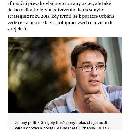
i finanční převahy vládnoucí strany uspět, ale také
de facto dlouholetým potvrzením Karácsonyho
strategie z roku 2013, kdy tvrdil, že k porážce Orbána
vede cesta pouze skrze spolupráci všech opozičních
subjektů.
Zelený politik Gergely Karácsony dokázal sjednotit
celou opozici a porazil v Budapešti Orbánův FIDESZ.