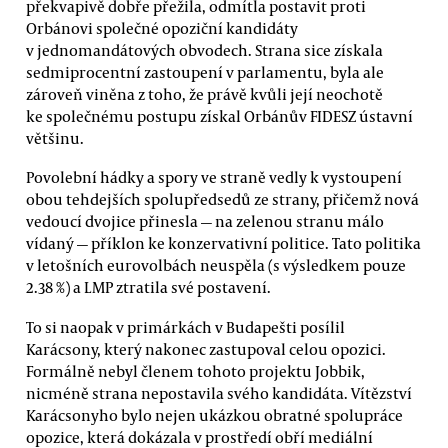
překvapivě dobře přežila, odmítla postavit proti
Orbánovi společné opoziční kandidáty
v jednomandátových obvodech. Strana sice získala
sedmiprocentní zastoupení v parlamentu, byla ale
zároveň viněna z toho, že právě kvůli její neochotě
ke společnému postupu získal Orbánův FIDESZ ústavní
většinu.
Povolební hádky a spory ve straně vedly k vystoupení
obou tehdejších spolupředsedů ze strany, přičemž nová
vedoucí dvojice přinesla — na zelenou stranu málo
vídaný — příklon ke konzervativní politice. Tato politika
v letošních eurovolbách neuspěla (s výsledkem pouze
2.38 %) a LMP ztratila své postavení.
To si naopak v primárkách v Budapešti posílil
Karácsony, který nakonec zastupoval celou opozici.
Formálně nebyl členem tohoto projektu Jobbik,
nicméně strana nepostavila svého kandidáta. Vítězství
Karácsonyho bylo nejen ukázkou obratné spolupráce
opozice, která dokázala v prostředí obří mediální