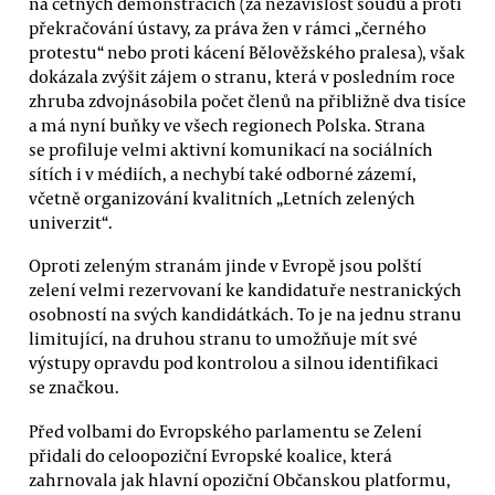
na četných demonstracích (za nezávislost soudů a proti
překračování ústavy, za práva žen v rámci „černého
protestu“ nebo proti kácení Bělověžského pralesa), však
dokázala zvýšit zájem o stranu, která v posledním roce
zhruba zdvojnásobila počet členů na přibližně dva tisíce
a má nyní buňky ve všech regionech Polska. Strana
se profiluje velmi aktivní komunikací na sociálních
sítích i v médiích, a nechybí také odborné zázemí,
včetně organizování kvalitních „Letních zelených
univerzit“.
Oproti zeleným stranám jinde v Evropě jsou polští
zelení velmi rezervovaní ke kandidatuře nestranických
osobností na svých kandidátkách. To je na jednu stranu
limitující, na druhou stranu to umožňuje mít své
výstupy opravdu pod kontrolou a silnou identifikaci
se značkou.
Před volbami do Evropského parlamentu se Zelení
přidali do celoopoziční Evropské koalice, která
zahrnovala jak hlavní opoziční Občanskou platformu,