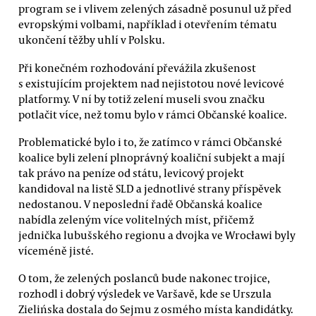
program se i vlivem zelených zásadně posunul už před
evropskými volbami, například i otevřením tématu
ukončení těžby uhlí v Polsku.
Při konečném rozhodování převážila zkušenost
s existujícím projektem nad nejistotou nové levicové
platformy. V ní by totiž zelení museli svou značku
potlačit více, než tomu bylo v rámci Občanské koalice.
Problematické bylo i to, že zatímco v rámci Občanské
koalice byli zelení plnoprávný koaliční subjekt a mají
tak právo na peníze od státu, levicový projekt
kandidoval na listě SLD a jednotlivé strany příspěvek
nedostanou. V neposlední řadě Občanská koalice
nabídla zeleným více volitelných míst, přičemž
jednička lubušského regionu a dvojka ve Wrocławi byly
víceméně jisté.
O tom, že zelených poslanců bude nakonec trojice,
rozhodl i dobrý výsledek ve Varšavě, kde se Urszula
Zielińska dostala do Sejmu z osmého místa kandidátky.