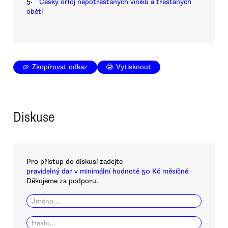
5.
Český orloj nepotrestaných viníků a trestaných
obětí
Zkopírovat odkaz
Vytisknout
Diskuse
Pro přístup do diskusí zadejte
pravidelný dar v minimální hodnotě 50 Kč měsíčně
Děkujeme za podporu.