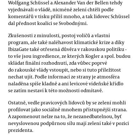
Wolfgang Schüssel a Alexander Van der Bellen tehdy
vyjednávali o vládě, nicméně zelení chtěli podle
komentářů v tisku příliš mnoho, a tak lidovec Schüssel
dal přednost koalici se Svobodnými.
Zkušenosti z minulosti, postoj voličů a vlastní
program, ale také naléhavost klimatické krize a díky
IbizaGate také otřesená důvěra v rakouskou politiku -
to vše jsou ingredience, ze kterých Kogler a spol. budou
skládat finální rozhodnutí, zda vůbec poprvé
do rakouské vlády vstoupit, nebo si tuto příležitost
nechat ujít. Podle informací ze strany je atmosféra
naladěna spíše kladně a ani levicové vídeňské křídlo
se zatím nestaví k této možnosti odmítavě.
Ostatně, vedle pravicových lidovců by se zelení mohli
profilovat jako sociálně mnohem přístupnější strana.
A zapomenout nelze na to, že nezanedbatelnou, byť
nevyslovenou podpůrnou sílu mají zelení také v pozici
prezidenta.