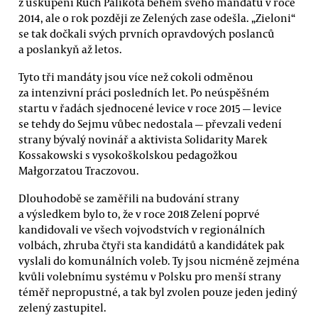
z uskupení Ruch Palikota během svého mandátu v roce
2014, ale o rok později ze Zelených zase odešla. „Zieloni“
se tak dočkali svých prvních opravdových poslanců
a poslankyň až letos.
Tyto tři mandáty jsou více než cokoli odměnou
za intenzivní práci posledních let. Po neúspěšném
startu v řadách sjednocené levice v roce 2015 — levice
se tehdy do Sejmu vůbec nedostala — převzali vedení
strany bývalý novinář a aktivista Solidarity Marek
Kossakowski s vysokoškolskou pedagožkou
Małgorzatou Traczovou.
Dlouhodobě se zaměřili na budování strany
a výsledkem bylo to, že v roce 2018 Zelení poprvé
kandidovali ve všech vojvodstvích v regionálních
volbách, zhruba čtyři sta kandidátů a kandidátek pak
vyslali do komunálních voleb. Ty jsou nicméně zejména
kvůli volebnímu systému v Polsku pro menší strany
téměř nepropustné, a tak byl zvolen pouze jeden jediný
zelený zastupitel.