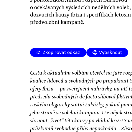
o očekávaných výsledcích nedělních voleb,
dozvucích kauzy Ibiza i specifikách letošní
předvolební kampaně.
Zkopírovat odkaz
Vytisknout
Cestu k aktuálním volbám otevřel na jaře ro
koalice lidovců a svobodných po propuknutí t
aféry Ibiza — po zveřejnění nahrávky, na níž t
předseda svobodných de facto sliboval fiktivní
ruského oligarchy státní zakázky, pokud pom
jeho straně ve volební kampani. Lze nějak str
shrnout „život“ této kauzy po vládní krizi? So
průzkumů svobodné příliš nepoškodila... Zůst