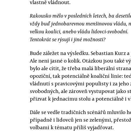
vlastně vládnout.
Rakousko mělo v posledních letech, ba desetil
vždy buď jednobarevnou menšinovou vládu, 
velkou koalici, anebo vládu lidovci-svobodní.
Tentokrát se rýsují i jiné možnosti?
Bude záležet na výsledku. Sebastian Kurz a j
Ale není jasné o kolik. Otázkou jsou také v
bylo ale cítit, že třeba malá liberální stran
opoziční, tak potenciálně koaliční linie: te
vládnutí s pravicovými populisty i za jeho
svobodných, ale zároveň vystupovat jako s
přizvat k jednacímu stolu a potenciálně i v
Dále se vedle tradičních scénářů mluvilo ho
případně i lidovců jen se zelenými, přesto
volbami k tématu příliš vyjadřovat.