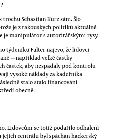
e?
 trochu Sebastian Kurz sám. Šlo
rotože je z rakouských politiků aktuálně
že je manipulátor s autoritářskými rysy.
o týdeníku Falter najevo, že lidovci
aně — například velké částky
ch částek, aby nespadaly pod kontrolu
vají vysoké náklady za kadeřníka
sledně stalo stalo financování
středí obecně.
no. Lidovcům se totiž podařilo odhalení
a jejich centrálu byl spáchán hackerský