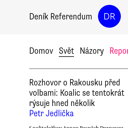
Deník Referendum
DR
Domov
Svět
Názory
Repo
Rozhovor o Rakousku před
volbami: Koalic se tentokrát
rýsuje hned několik
Petr Jedlička
S politoložkou Annou Pospěch Durnovou