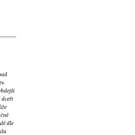
zpad
zv.
ehdejší
 dceři
ůže
učně
udě dle
ala