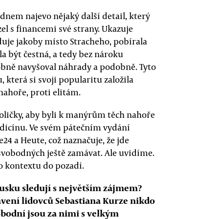
nem najevo nějaký další detail, který
el s financemi své strany. Ukazuje
iduje jakoby místo Stracheho, pobírala
la být čestná, a tedy bez nároku
obně navyšoval náhrady a podobně. Tyto
, která si svoji popularitu založila
nahoře, proti elitám.
voličky, aby byli k manýrům těch nahoře
dicínu. Ve svém pátečním vydání
24 a Heute, což naznačuje, že jde
svobodných ještě zamávat. Ale uvidíme.
o kontextu do pozadí.
ousku sledují s největším zájmem?
vení lidovců Sebastiana Kurze nikdo
bodní jsou za nimi s velkým