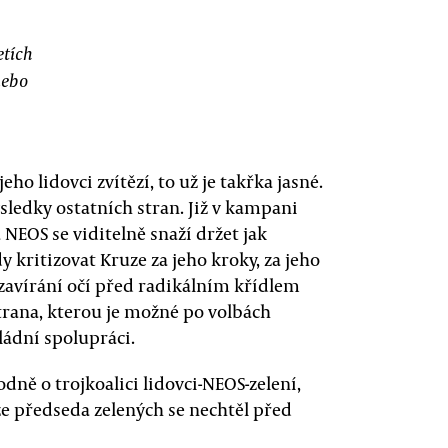
etích
nebo
eho lidovci zvítězí, to už je takřka jasné.
ýsledky ostatních stran. Již v kampani
a NEOS se viditelně snaží držet jak
dy kritizovat Kruze za jeho kroky, za jeho
 zavírání očí před radikálním křídlem
trana, kterou je možné po volbách
ládní spolupráci.
dně o trojkoalici lidovci-NEOS-zelení,
že předseda zelených se nechtěl před