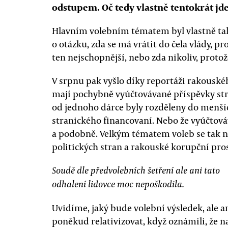
odstupem. Oč tedy vlastně tentokrát jd
Hlavním volebním tématem byl vlastně tak
o otázku, zda se má vrátit do čela vlády, p
ten nejschopnější, nebo zda nikoliv, proto
V srpnu pak vyšlo díky reportáži rakouskéh
mají pochybně vyúčtovávané příspěvky str
od jednoho dárce byly rozděleny do menší
stranického financovaní. Nebo že vyúčtová
a podobně. Velkým tématem voleb se tak ná
politických stran a rakouské korupční pro
Soudě dle předvolebních šetření ale ani tato
odhalení lidovce moc nepoškodila.
Uvidíme, jaký bude volební výsledek, ale a
poněkud relativizovat, když oznámili, že n