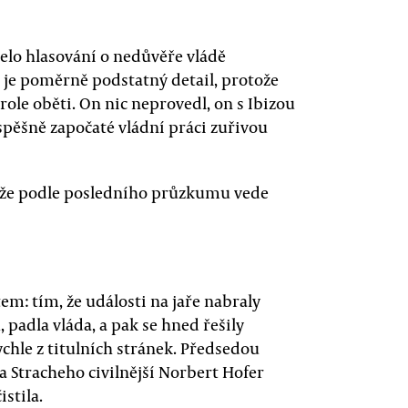
elo hlasování o nedůvěře vládě
 je poměrně podstatný detail, protože
ole oběti. On nic neprovedl, on s Ibizou
spěšně započaté vládní práci zuřivou
tože podle posledního průzkumu vede
m: tím, že události na jaře nabraly
padla vláda, a pak se hned řešily
chle z titulních stránek. Předsedou
a Stracheho civilnější Norbert Hofer
istila.