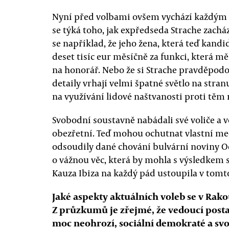
Nyní před volbami ovšem vychází každým d
se týká toho, jak expředseda Strache zacház
se například, že jeho žena, která teď kand
deset tisíc eur měsíčně za funkci, která mě
na honorář. Nebo že si Strache pravděpod
detaily vrhají velmi špatné světlo na stranu
na využívání lidové naštvanosti proti těm 
Svobodní soustavně nabádali své voliče a 
obezřetní. Teď mohou ochutnat vlastní me
odsoudily dané chování bulvární noviny Oe
o vážnou věc, která by mohla s výsledkem 
Kauza Ibiza na každý pád ustoupila v tomt
Jaké aspekty aktuálních voleb se v Rak
Z průzkumů je zřejmé, že vedoucí posta
moc neohrozí, sociální demokraté a svo