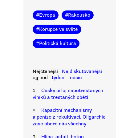
#
Evropa
#
Rakousko
#
Korupce ve světě
#
Politická kultura
Nejčtenější
Nejdiskutovanější
24 hod
týden
měsíc
1.
Český orloj nepotrestaných
viníků a trestaných obětí
2.
Kapacitní mechanismy
a peníze z rekultivací. Oligarchie
zase obere nás všechny
3.
Hlína, asfalt, beton.