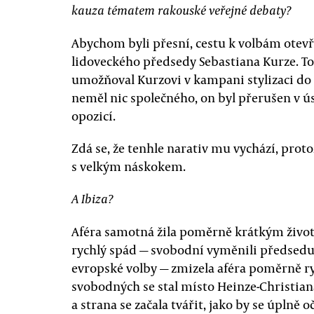
kauza tématem rakouské veřejné debaty?
Abychom byli přesní, cestu k volbám otevř
lidoveckého předsedy Sebastiana Kurze. To
umožňoval Kurzovi v kampani stylizaci do r
neměl nic společného, on byl přerušen v ú
opozicí.
Zdá se, že tenhle narativ mu vychází, pro
s velkým náskokem.
A Ibiza?
Aféra samotná žila poměrně krátkým živote
rychlý spád — svobodní vyměnili předsedu, 
evropské volby — zmizela aféra poměrně ry
svobodných se stal místo Heinze-Christian
a strana se začala tvářit, jako by se úplně oč