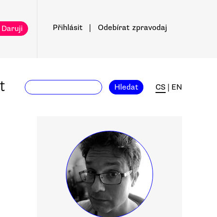
Přihlásit
|
Odebírat
zpravodaj
 Daruji
t
Hledat
CS
|
EN