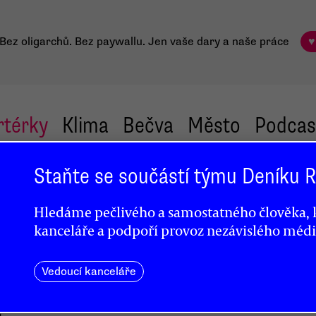
Bez oligarchů. Bez paywallu.
Jen vaše dary a naše práce
♥
rtérky
Klima
Bečva
Město
Podcas
Staňte se součástí týmu Deníku
Hledáme pečlivého a samostatného člověka, k
kanceláře a podpoří provoz nezávislého médi
yl
Vedoucí kanceláře
u