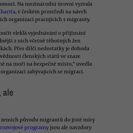
omoci. Na mezinárodní úrovni vyzvala
harita
, v českém prostředí na návrh
h organizací pracujících s migranty.
čit vleklá vyjednávání o přijímání
elnější z nich včetně těhotných žen
ách. Přes dílčí nedostatky je dohoda
vědnosti členských států ve snaze
ěné na moři na bezpečné místo,“ uvedla
rganizací zabývajících se migrací.
 ale
 zemích původu migrantů do jisté míry
rozvojové programy
jsou ale navzdory