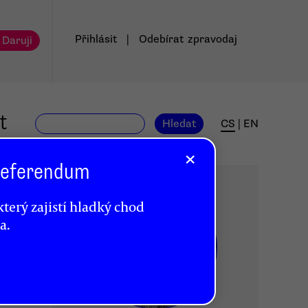
Přihlásit
|
Odebírat
zpravodaj
 Daruji
t
Hledat
CS
|
EN
×
 Referendum
terý zajistí hladký chod
a.