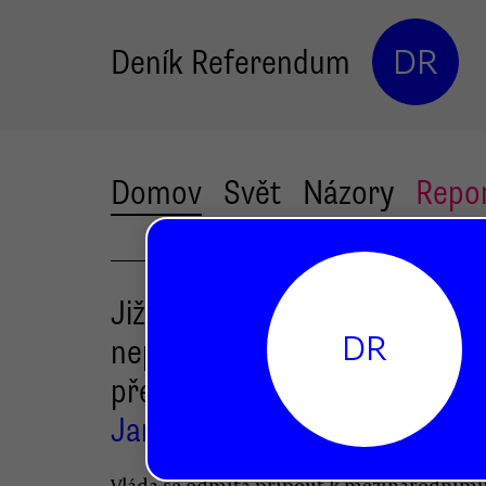
Deník Referendum
DR
Domov
Svět
Názory
Repo
Jižní Evropě s uprchlíky
DR
nepomůžeme. Vláda odmítá
přerozdělování žadatelů o az
Jan Kašpárek
Vláda se odmítá připojit k mezinárodním