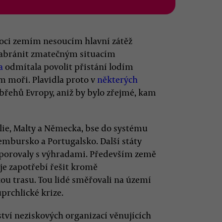
oci zemím nesoucím hlavní zátěž
zabránit zmatečným situacím
a
odmítala povolit přistání lodím
 moři. Plavidla proto v
některých
 břehů Evropy, aniž by bylo zřejmé, kam
álie, Malty a Německa, bse do systému
ucembursko a Portugalsko. Další státy
porovaly s výhradami. Především země
je zapotřebí řešit kromě
u trasu. Tou lidé směřovali na území
rchlické krize.
ví neziskových organizací věnujících