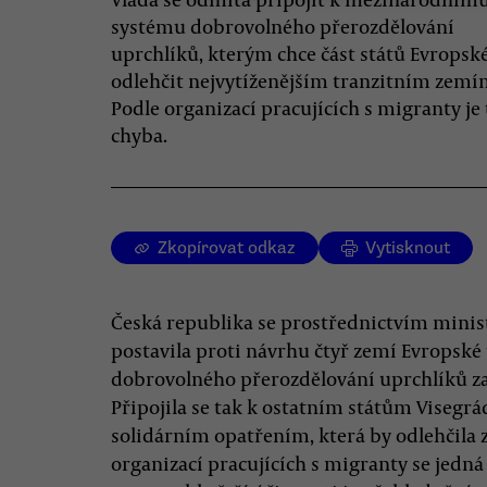
systému dobrovolného přerozdělování
uprchlíků, kterým chce část států Evropsk
odlehčit nejvytíženějším tranzitním zemí
Podle organizací pracujících s migranty je 
chyba.
Zkopírovat odkaz
Vytisknout
Česká republika se prostřednictvím minis
postavila proti návrhu čtyř zemí Evropsk
dobrovolného přerozdělování uprchlíků 
Připojila se tak k ostatním státům Visegrá
solidárním opatřením, která by odlehčila
organizací pracujících s migranty se jedná