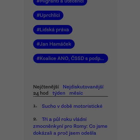
#
Migranti a utečenci
#
Uprchlíci
#
Lidská práva
#
Jan Hamáček
#
Koalice ANO, ČSSD s podporou KSČM
Nejčtenější
Nejdiskutovanější
24 hod
týden
měsíc
1.
Sucho v době motoristické
2.
Tři a půl roku vládní
zmocněnkyní pro Romy: Co jsme
dokázali a proč jsem odešla