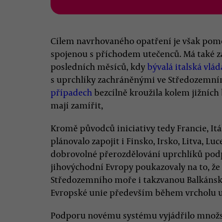
Cílem navrhovaného opatření je však pom
spojenou s příchodem utečenců. Má také 
posledních měsíců, kdy
bývalá italská vlád
s uprchlíky zachráněnými ve Středozemním
případech
bezcílně kroužila kolem jižních
mají zamířit,
Kromě původců iniciativy tedy Francie, It
plánovalo zapojit i Finsko, Irsko, Litva, L
dobrovolné přerozdělování uprchlíků pod
jihovýchodní Evropy poukazovaly na to, že 
Středozemního moře i takzvanou Balkánsko
Evropské unie především během vrcholu up
Podporu novému systému vyjádřilo množst