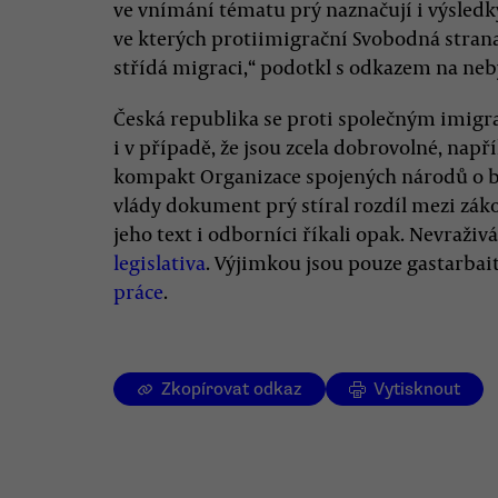
ve vnímání tématu prý naznačují i výsled
ve kterých protiimigrační Svobodná strana
střídá migraci,“ podotkl s odkazem na neb
Česká republika se proti společným imigr
i v případě, že jsou zcela dobrovolné, nap
kompakt Organizace spojených národů o bez
vlády dokument prý stíral rozdíl mezi zá
jeho text i odborníci říkali opak. Nevraživ
legislativa
. Výjimkou jsou pouze gastarbait
práce
.
Zkopírovat odkaz
Vytisknout