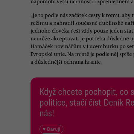
napomohl větší účinnosti i zpřehlednění az
„Je to podle nás začátek cesty k tomu, aby
režimu a nahradil současné dublinské naříz
jednoho člověka řeší vždy pouze jeden stát,
nemůže akceptovat. Je potřeba důsledně up
Hamáček novinářům v Lucemburku po setká
Evropské unie. Na místě je podle něj spí
a důslednější ochrana hranic.
Když chcete pochopit, co 
politice, stačí číst Deník
nás!
♥ Daruji