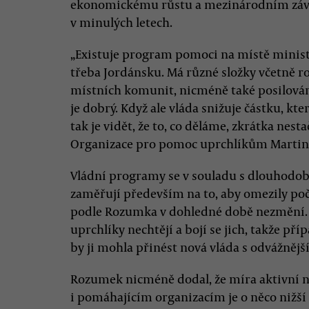
ekonomickému růstu a mezinárodním záva
v minulých letech.
„Existuje program pomoci na místě minister
třeba Jordánsku. Má různé složky včetně 
místních komunit, nicméně také posilován
je dobrý. Když ale vláda snižuje částku, k
tak je vidět, že to, co děláme, zkrátka nest
Organizace pro pomoc uprchlíkům Marti
Vládní programy se v souladu s dlouhodo
zaměřují především na to, aby omezily počet
podle Rozumka v dohledné době nezmění. „
uprchlíky nechtějí a bojí se jich, takže p
by ji mohla přinést nová vláda s odvážněj
Rozumek nicméně dodal, že míra aktivní n
i pomáhajícím organizacím je o něco nižš