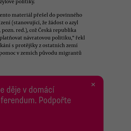
ylové politiky.
 tento materiál přešel do povinného
ení (stanovující, že žádost o azyl
 pozn. red.), což Česká republika
latňovat návratovou politiku,“ řekl
ní s protějšky z ostatních zemí
še pomoc v zemích původu migrantů
×
se děje v domácí
 Referendum. Podpořte