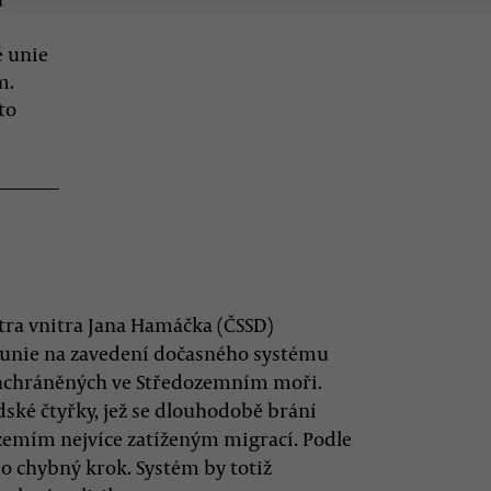
é unie
m.
to
tra vnitra Jana Hamáčka (ČSSD)
é unie na zavedení dočasného systému
zachráněných ve Středozemním moři.
dské čtyřky, jež se dlouhodobě brání
 zemím nejvíce zatíženým migrací. Podle
 o chybný krok. Systém by totiž