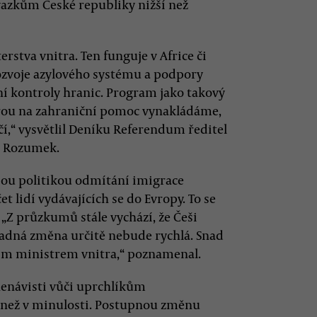
zkům České republiky nižší než
stva vnitra. Ten funguje v Africe či
rozvoje azylového systému a podpory
í kontroly hranic. Program jako takový
terou na zahraniční pomoc vynakládáme,
ačí,“ vysvětlil Deníku Referendum ředitel
n Rozumek.
bou politikou odmítání imigrace
 lidí vydávajících se do Evropy. To se
Z průzkumů stále vychází, že Češi
řípadná změna určitě nebude rychlá. Snad
ším ministrem vnitra,“ poznamenal.
enávisti vůči uprchlíkům
í než v minulosti. Postupnou změnu