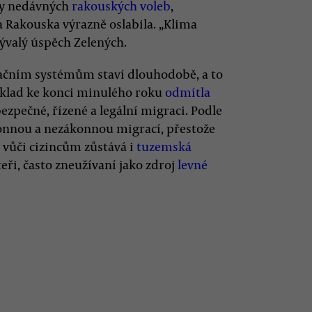
ky nedávných
rakouských voleb
,
 Rakouska výrazně oslabila. „Klima
ývalý úspěch Zelených.
ačním systémům staví dlouhodobě, a to
říklad ke konci minulého roku
odmítla
pečné, řízené a legální migraci. Podle
konnou a nezákonnou migrací, přestože
á vůči cizincům zůstává i
tuzemská
eři, často zneužívaní jako zdroj
levné