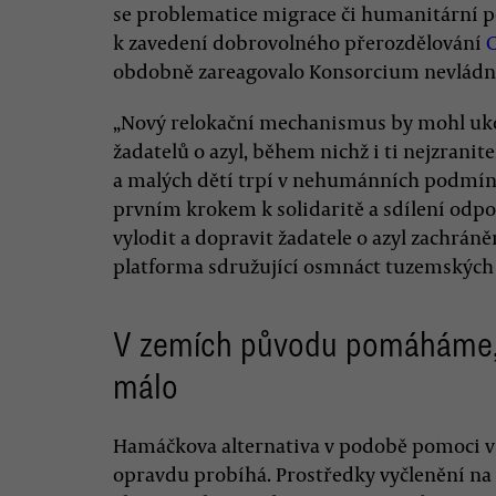
se problematice migrace či humanitární p
k zavedení dobrovolného přerozdělování
C
obdobně zareagovalo Konsorcium nevládníc
„Nový relokační mechanismus by mohl ukon
žadatelů o azyl, během nichž i ti nejzranit
a malých dětí trpí v nehumánních podmínk
prvním krokem k solidaritě a sdílení odpo
vylodit a dopravit žadatele o azyl zachrán
platforma sdružující osmnáct tuzemských o
V zemích původu pomáháme,
málo
Hamáčkova alternativa v podobě pomoci v
opravdu probíhá. Prostředky vyčlenění na