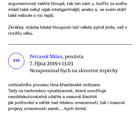
argumentovat takhle hloupě, tak ten sám 1. buďto za svého
mládí také nebyl nijak inteligentnější; anebo 2. ve svém stáří
také nebude o nic lepší.
Zkrátka: otázka lidské hlouposti leží někde úplně jinde, než v
rozdílu věku.
Petrasek Milan
, penzista
PM
7. října 2019 v 13.03
Nezapomínal bych na skvostné úspěchy
civilizačního procesu lůna křesťanské civilizace.
Tedy na technickou vynalézavost, která umožňuje
neoddiskutovatelně zdařile a masově šlechtit
jak politování a nářek nad lidskou omezeností, tak i masové
projevy omezenosti samé.....bych dodal.