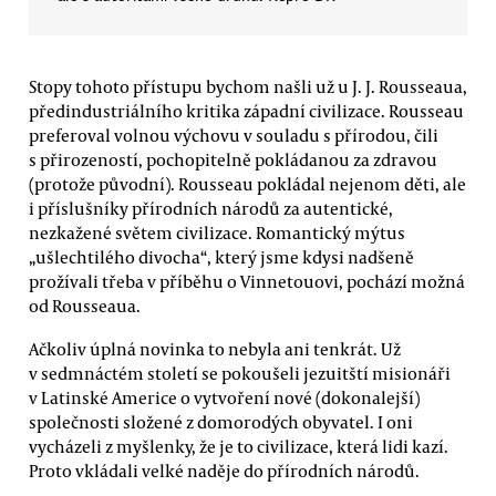
Stopy tohoto přístupu bychom našli už u J. J. Rousseaua,
předindustriálního kritika západní civilizace. Rousseau
preferoval volnou výchovu v souladu s přírodou, čili
s přirozeností, pochopitelně pokládanou za zdravou
(protože původní). Rousseau pokládal nejenom děti, ale
i příslušníky přírodních národů za autentické,
nezkažené světem civilizace. Romantický mýtus
„ušlechtilého divocha“, který jsme kdysi nadšeně
prožívali třeba v příběhu o Vinnetouovi, pochází možná
od Rousseaua.
Ačkoliv úplná novinka to nebyla ani tenkrát. Už
v sedmnáctém století se pokoušeli jezuitští misionáři
v Latinské Americe o vytvoření nové (dokonalejší)
společnosti složené z domorodých obyvatel. I oni
vycházeli z myšlenky, že je to civilizace, která lidi kazí.
Proto vkládali velké naděje do přírodních národů.