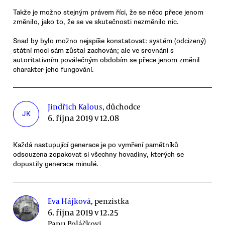
Takže je možno stejným právem říci, že se něco přece jenom
změnilo, jako to, že se ve skutečnosti nezměnilo nic.
Snad by bylo možno nejspíše konstatovat: systém (odcizený)
státní moci sám zůstal zachován; ale ve srovnání s
autoritativním poválečným obdobím se přece jenom změnil
charakter jeho fungování.
Jindřich Kalous
, důchodce
JK
6. října 2019 v 12.08
Každá nastupující generace je po vymření pamětníků
odsouzena zopakovat si všechny hovadiny, kterých se
dopustily generace minulé.
Eva Hájková
, penzistka
6. října 2019 v 12.25
Panu Poláčkovi