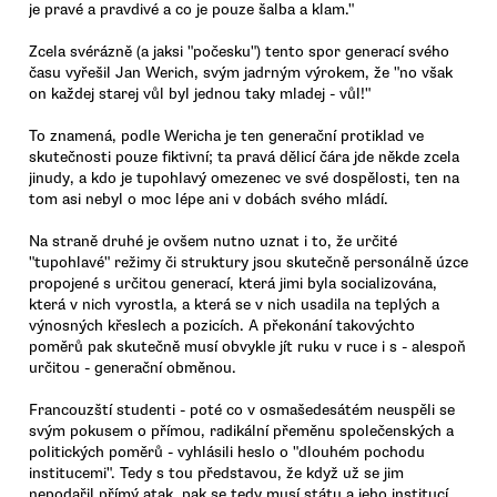
je pravé a pravdivé a co je pouze šalba a klam."
Zcela svérázně (a jaksi "počesku") tento spor generací svého
času vyřešil Jan Werich, svým jadrným výrokem, že "no však
on každej starej vůl byl jednou taky mladej - vůl!"
To znamená, podle Wericha je ten generační protiklad ve
skutečnosti pouze fiktivní; ta pravá dělicí čára jde někde zcela
jinudy, a kdo je tupohlavý omezenec ve své dospělosti, ten na
tom asi nebyl o moc lépe ani v dobách svého mládí.
Na straně druhé je ovšem nutno uznat i to, že určité
"tupohlavé" režimy či struktury jsou skutečně personálně úzce
propojené s určitou generací, která jimi byla socializována,
která v nich vyrostla, a která se v nich usadila na teplých a
výnosných křeslech a pozicích. A překonání takovýchto
poměrů pak skutečně musí obvykle jít ruku v ruce i s - alespoň
určitou - generační obměnou.
Francouzští studenti - poté co v osmašedesátém neuspěli se
svým pokusem o přímou, radikální přeměnu společenských a
politických poměrů - vyhlásili heslo o "dlouhém pochodu
institucemi". Tedy s tou představou, že když už se jim
nepodařil přímý atak, pak se tedy musí státu a jeho institucí