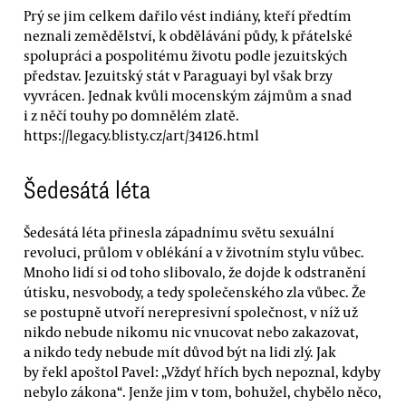
Prý se jim celkem dařilo vést indiány, kteří předtím
neznali zemědělství, k obdělávání půdy, k přátelské
spolupráci a pospolitému životu podle jezuitských
představ. Jezuitský stát v Paraguayi byl však brzy
vyvrácen. Jednak kvůli mocenským zájmům a snad
i z něčí touhy po domnělém zlatě.
https://legacy.blisty.cz/art/34126.html
Šedesátá léta
Šedesátá léta přinesla západnímu světu sexuální
revoluci, průlom v oblékání a v životním stylu vůbec.
Mnoho lidí si od toho slibovalo, že dojde k odstranění
útisku, nesvobody, a tedy společenského zla vůbec. Že
se postupně utvoří nerepresivní společnost, v níž už
nikdo nebude nikomu nic vnucovat nebo zakazovat,
a nikdo tedy nebude mít důvod být na lidi zlý. Jak
by řekl apoštol Pavel: „Vždyť hřích bych nepoznal, kdyby
nebylo zákona“. Jenže jim v tom, bohužel, chybělo něco,