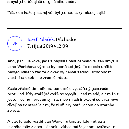
smysl jeho (údajně) originálního znění.
"Však on každej starej vůl byl jednou taky mladej bejk!"
Josef Poláček
, Důchodce
JP
7. října 2019 v 12.09
Ano, paní Hájková, jak už napsala paní Zemanová, ten smyslu
toho Werichova výroku byl poněkud jiný. To docela určitě
nebylo míněno tak že člověk by neměl žádnou schopnost
vlastního osobního zrání či růstu.
Zcela zřejmě tím mířil na ten uměle vytvářený generační
protiklad. Kdy staří (někteří) se vyvyšují nad mladé, s tím že ti
ještě ničemu nerozumějí; zatímco mladí (někteří) se přezíravě
dívají na ty starší s tím, že ti už prý patří jenom do starého
železa.
A pak to celé rozťal Jan Werich s tím, že kdo - ať už z
kteréhokoliv z obou táborů - vůbec může jenom uvažovat a