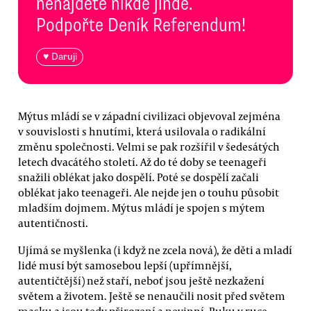
nenajdete nikde jinde.
Podpořte Deník Referendum!
♥ Daruji
Mýtus mládí se v západní civilizaci objevoval zejména
v souvislosti s hnutími, která usilovala o radikální
změnu společnosti. Velmi se pak rozšířil v šedesátých
letech dvacátého století. Až do té doby se teenageři
snažili oblékat jako dospělí. Poté se dospělí začali
oblékat jako teenageři. Ale nejde jen o touhu působit
mladším dojmem. Mýtus mládí je spojen s mýtem
autentičnosti.
Ujímá se myšlenka (i když ne zcela nová), že děti a mladí
lidé musí být samosebou lepší (upřímnější,
autentičtější) než staří, neboť jsou ještě nezkažení
světem a životem. Ještě se nenaučili nosit před světem
masku a jsou tedy přirození a nevinní. Ruku v ruce