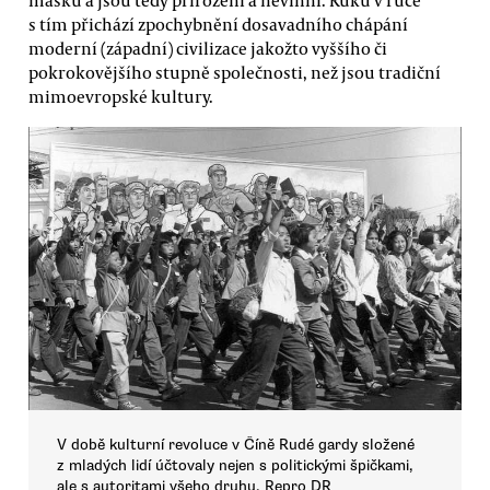
s tím přichází zpochybnění dosavadního chápání
moderní (západní) civilizace jakožto vyššího či
pokrokovějšího stupně společnosti, než jsou tradiční
mimoevropské kultury.
V době kulturní revoluce v Číně Rudé gardy složené
z mladých lidí účtovaly nejen s politickými špičkami,
ale s autoritami všeho druhu. Repro DR