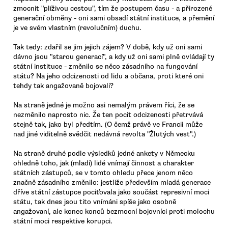
zmocnit "plíživou cestou", tím že postupem času - a přirozené
generační obměny - oni sami obsadí státní instituce, a přemění
je ve svém vlastním (revolučním) duchu.
Tak tedy: zdařil se jim jejich zájem? V době, kdy už oni sami
dávno jsou "starou generací", a kdy už oni sami plně ovládají ty
státní instituce - změnilo se něco zásadního na fungování
státu? Na jeho odcizenosti od lidu a občana, proti které oni
tehdy tak angažovaně bojovali?
Na straně jedné je možno asi nemalým právem říci, že se
nezměnilo naprosto nic. Že ten pocit odcizenosti přetrvává
stejně tak, jako byl předtím. (O čemž právě ve Francii může
nad jiné viditelně svědčit nedávná revolta "Žlutých vest".)
Na straně druhé podle výsledků jedné ankety v Německu
ohledně toho, jak (mladí) lidé vnímají činnost a charakter
státních zástupců, se v tomto ohledu přece jenom něco
značně zásadního změnilo: jestliže především mladá generace
dříve státní zástupce pociťovala jako součást represivní moci
státu, tak dnes jsou tito vnímáni spíše jako osobně
angažovaní, ale konec konců bezmocní bojovníci proti molochu
státní moci respektive korupci.