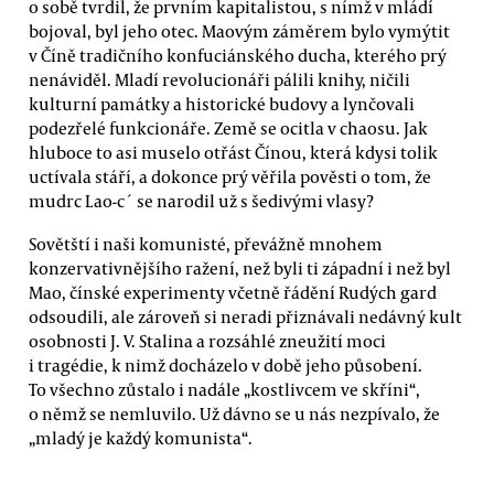
o sobě tvrdil, že prvním kapitalistou, s nímž v mládí
bojoval, byl jeho otec. Maovým záměrem bylo vymýtit
v Číně tradičního konfuciánského ducha, kterého prý
nenáviděl. Mladí revolucionáři pálili knihy, ničili
kulturní památky a historické budovy a lynčovali
podezřelé funkcionáře. Země se ocitla v chaosu. Jak
hluboce to asi muselo otřást Čínou, která kdysi tolik
uctívala stáří, a dokonce prý věřila pověsti o tom, že
mudrc Lao-c´ se narodil už s šedivými vlasy?
Sovětští i naši komunisté, převážně mnohem
konzervativnějšího ražení, než byli ti západní i než byl
Mao, čínské experimenty včetně řádění Rudých gard
odsoudili, ale zároveň si neradi přiznávali nedávný kult
osobnosti J. V. Stalina a rozsáhlé zneužití moci
i tragédie, k nimž docházelo v době jeho působení.
To všechno zůstalo i nadále „kostlivcem ve skříni“,
o němž se nemluvilo. Už dávno se u nás nezpívalo, že
„mladý je každý komunista“.