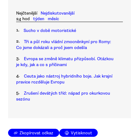
Nejčtenější
Nejdiskutovanější
24 hod
týden
měsíc
1.
Sucho v době motoristické
2.
Tři a půl roku vládní zmocněnkyní pro Romy:
Co jsme dokázali a proč jsem odešla
3.
Evropa se změně klimatu přizpůsobí. Otázkou
je kdy, jak a co s příčinami
4.
Ceuta jako nástroj hybridního boje. Jak krajní
pravice rozděluje Evropu
5.
Zrušení devátých tříd: nápad pro okurkovou
sezónu
Zkopírovat odkaz
Vytisknout