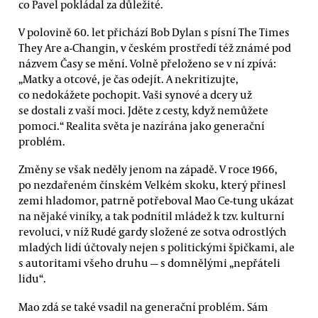
co Pavel pokládal za důležité.
V polovině 60. let přichází Bob Dylan s písní The Times
They Are a-Changin, v českém prostředí též známé pod
názvem Časy se mění. Volně přeloženo se v ní zpívá:
„Matky a otcové, je čas odejít. A nekritizujte,
co nedokážete pochopit. Vaši synové a dcery už
se dostali z vaší moci. Jděte z cesty, když nemůžete
pomoci.“ Realita světa je nazírána jako generační
problém.
Změny se však neděly jenom na západě. V roce 1966,
po nezdařeném čínském Velkém skoku, který přinesl
zemi hladomor, patrně potřeboval Mao Ce-tung ukázat
na nějaké viníky, a tak podnítil mládež k tzv. kulturní
revoluci, v níž Rudé gardy složené ze sotva odrostlých
mladých lidí účtovaly nejen s politickými špičkami, ale
s autoritami všeho druhu — s domnělými „nepřáteli
lidu“.
Mao zdá se také vsadil na generační problém. Sám