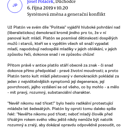
Josef Poláček
, Důchodce
JP
6. října 2019 v 10.20
Systémová změna a generační konflikt
Už Platón ve svém díle "Politeia" vyjádřil hluboké pohrdání nad
(liberalistickou) demokracií kromě jiného pro to, že v ní
panoval kult mládí. Platón se posmíval dětinskosti dospělých
mužů i starců, kteří se s vypětím všech sil snaží vypadat
mladí, napodobují nedospělé mladíky v jejich oblékání, v jejich
způsobu řeči, dokonce snad i ve způsobu chůze!
Přitom právě v antice platilo stáří obecně za znak - či snad
dokonce přímo předpoklad - pravé životní moudrosti; a proto
Platón tento kult mládí pěstovaný v demokraciích pokládal za
jeden z nejviditelnějších symptomů její degenerace, její
povrchnosti, jejího vzdálení se od všeho, co by mohlo - a mělo
- mít pravý, rozumný, substanciální charakter.
"Nevěř nikomu nad třicet!" bylo heslo radikální protestující
mládeže let šedesátých. Platón by oproti tomu daleko spíše
řekl: "Nevěřte nikomu pod třicet; neboť mladý člověk před
třicátým rokem svého věku ještě nikdy nemůže být natolik
rozumný a zralý, aby dokázal opravdu odpovědně posoudit, co