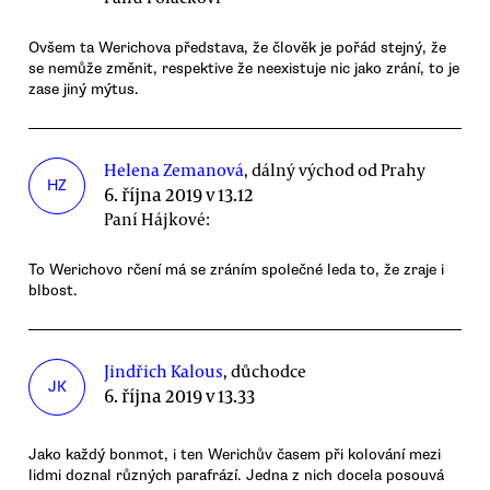
Ovšem ta Werichova představa, že člověk je pořád stejný, že
se nemůže změnit, respektive že neexistuje nic jako zrání, to je
zase jiný mýtus.
Helena Zemanová
, dálný východ od Prahy
HZ
6. října 2019 v 13.12
Paní Hájkové:
To Werichovo rčení má se zráním společné leda to, že zraje i
blbost.
Jindřich Kalous
, důchodce
JK
6. října 2019 v 13.33
Jako každý bonmot, i ten Werichův časem při kolování mezi
lidmi doznal různých parafrází. Jedna z nich docela posouvá