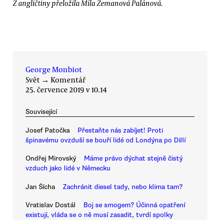
Z angličtiny přeložila Míla Zemanová Palánová.
George Monbiot
Svět
→
Komentář
25. července 2019 v 10.14
Související
Josef Patočka
Přestaňte nás zabíjet! Proti
špinavému ovzduší se bouří lidé od Londýna po Dillí
Ondřej Mirovský
Máme právo dýchat stejně čistý
vzduch jako lidé v Německu
Jan Šícha
Zachránit diesel tady, nebo klima tam?
Vratislav Dostál
Boj se smogem? Účinná opatření
existují, vláda se o ně musí zasadit, tvrdí spolky