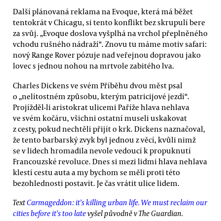
Další plánovaná reklama na Evoque, která má běžet
tentokrát v Chicagu, si tento konflikt bez skrupulí bere
za svůj. „Evoque doslova vyšplhá na vrchol přeplněného
vchodu rušného nádraží“. Znovu tu máme motiv safari:
nový Range Rover pózuje nad veřejnou dopravou jako
lovec s jednou nohou na mrtvole zabitého lva.
Charles Dickens ve svém Příběhu dvou měst psal
o „nelítostném způsobu, kterým patricijové jezdí“.
Projížděl-li aristokrat ulicemi Paříže hlava nehlava
ve svém kočáru, všichni ostatní museli uskakovat
z cesty, pokud nechtěli přijít o krk. Dickens naznačoval,
že tento barbarský zvyk byl jednou z věcí, kvůli nimž
se v lidech hromadila nevole vedoucí k propuknutí
Francouzské revoluce. Dnes si mezi lidmi hlava nehlava
klestí cestu auta a my bychom se měli proti této
bezohlednosti postavit. Je čas vrátit ulice lidem.
Text
Carmageddon: it’s killing urban life. We must reclaim our
cities before it’s too late
vyšel původně v The Guardian.