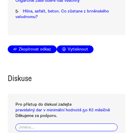
Oligarchie zase obere nás všechny
5.
Hlína, asfalt, beton. Co zůstane z brněnského
velodromu?
Zkopírovat odkaz
Vytisknout
Diskuse
Pro přístup do diskusí zadejte
pravidelný dar v minimální hodnotě 50 Kč měsíčně
Děkujeme za podporu.