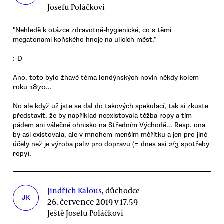
Josefu Poláčkovi
"Nehledě k otázce zdravotně-hygienické, co s těmi
megatonami koňského hnoje na ulicích měst."
:-D
Ano, toto bylo žhavé téma londýnských novin někdy kolem
roku 1870...
No ale když už jste se dal do takových spekulací, tak si zkuste
představit, že by například neexistovala těžba ropy a tím
pádem ani válečné ohnisko na Středním Východě... Resp. ona
by asi existovala, ale v mnohem menším měřítku a jen pro jiné
účely než je výroba paliv pro dopravu (= dnes asi 2/3 spotřeby
ropy).
Jindřich Kalous
, důchodce
JK
26. července 2019 v 17.59
Ještě Josefu Poláčkovi