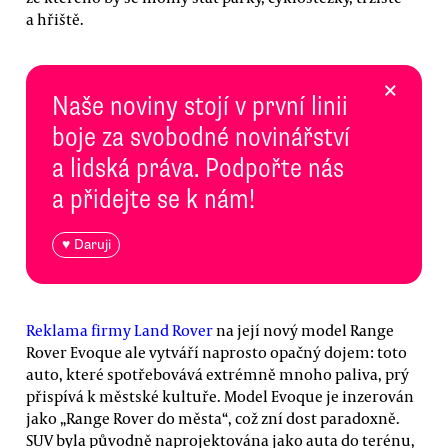
a hřiště.
×
Naše noviny stojí v první linii
boje za svobodné novinářství
a lidská práva. Podpořte nás
a přidejte se k nám!
♥ Daruji
Reklama firmy Land Rover
na její nový model Range
Rover Evoque ale vytváří naprosto opačný dojem: toto
auto, které spotřebovává extrémně mnoho paliva, prý
přispívá k městské kultuře. Model Evoque je inzerován
jako „Range Rover do města“, což zní dost paradoxně.
SUV byla původně naprojektována jako auta do terénu,