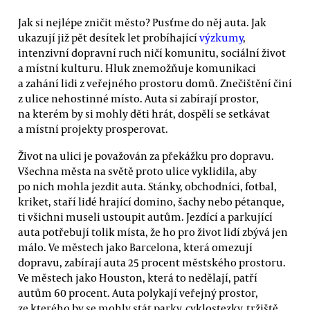
Jak si nejlépe zničit město? Pusťme do něj auta. Jak
ukazují již pět desítek let probíhající
výzkumy
,
intenzivní dopravní ruch ničí komunitu, sociální život
a místní kulturu. Hluk znemožňuje komunikaci
a zahání lidi z veřejného prostoru domů. Znečištění činí
z ulice nehostinné místo. Auta si zabírají prostor,
na kterém by si mohly děti hrát, dospělí se setkávat
a místní projekty prosperovat.
Život na ulici je považován za překážku pro dopravu.
Všechna města na světě proto ulice vyklidila, aby
po nich mohla jezdit auta. Stánky, obchodníci, fotbal,
kriket, staří lidé hrající domino, šachy nebo pétanque,
ti všichni museli ustoupit autům. Jezdící a parkující
auta potřebují tolik místa, že ho pro život lidí zbývá jen
málo. Ve městech jako Barcelona, která omezují
dopravu, zabírají auta 25 procent městského prostoru.
Ve městech jako Houston, která to nedělají, patří
autům 60 procent. Auta polykají veřejný prostor,
ze kterého by se mohly stát parky, cyklostezky, tržiště