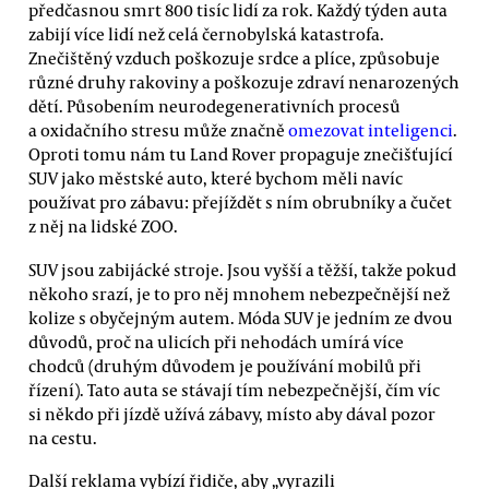
předčasnou smrt 800 tisíc lidí za rok. Každý týden auta
zabijí více lidí než celá černobylská katastrofa.
Znečištěný vzduch poškozuje srdce a plíce, způsobuje
různé druhy rakoviny a poškozuje zdraví nenarozených
dětí. Působením neurodegenerativních procesů
a oxidačního stresu může značně
omezovat inteligenci
.
Oproti tomu nám tu Land Rover propaguje znečišťující
SUV jako městské auto, které bychom měli navíc
používat pro zábavu: přejíždět s ním obrubníky a čučet
z něj na lidské ZOO.
SUV jsou zabijácké stroje. Jsou vyšší a těžší, takže pokud
někoho srazí, je to pro něj mnohem nebezpečnější než
kolize s obyčejným autem. Móda SUV je jedním ze dvou
důvodů, proč na ulicích při nehodách umírá více
chodců (druhým důvodem je používání mobilů při
řízení). Tato auta se stávají tím nebezpečnější, čím víc
si někdo při jízdě užívá zábavy, místo aby dával pozor
na cestu.
Další reklama vybízí řidiče, aby „vyrazili