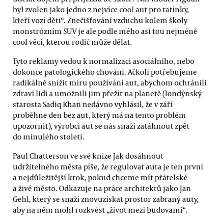
byl zvolen jako jedno z nejvíce cool aut pro tatínky,
kteří vozí děti“. Znečišťování vzduchu kolem školy
monstrózním SUV je ale podle mého asi tou nejméně
cool věcí, kterou rodič může dělat.
Tyto reklamy vedou k normalizaci asociálního, nebo
dokonce patologického chování. Ačkoli potřebujeme
radikálně snížit míru používání aut, abychom ochránili
zdraví lidí a umožnili jim přežít na planetě (londýnský
starosta Sadiq Khan nedávno vyhlásil, že v září
proběhne den bez aut, který má na tento problém
upozornit), výrobci aut se nás snaží zatáhnout zpět
do minulého století.
Paul Chatterson ve své knize Jak dosáhnout
udržitelného města píše, že regulovat auta je ten první
a nejdůležitější krok, pokud chceme mít přátelské
a živé město. Odkazuje na práce architektů jako Jan
Gehl, který se snaží znovuzískat prostor zabraný auty,
aby na něm mohl rozkvést „život mezi budovami“.