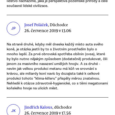
lidstvo nacházíme, jaká je perspektiva pozemské přírody a celé
současné lidské civilizace.
Josef Poláček
, Důchodce
JP
26. července 2019 v 13.06
Na straně druhé, kdyby měl dneska každý místo auta svého
koně, je otázka jestli by to s životním prostředím bylo o
mnoho lepší. Za prvé obrovská spotřeba obilnin (ovsa), které
by bylo nutno nějakým způsobem (dodatečně) produkovat, čili
jenom za masivního nasazení umělých hnojiv. A za druhé -
nevím jak velkou produkci metanu má kůň ve srovnání s
krávou, ale miliardy koní navíc by dozajista také k celkové
produkci tohoto "klima-killeru" přispěly měrou znatelnou.
Nehledě k otázce zdravotně-hygienické, co s těmi megatonami
koňského hnoje na ulicích měst.
Jindřich Kalous
, důchodce
JK
26. července 2019 v 17.56