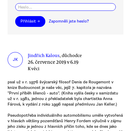
Přihlásit →
Zapomněli jste heslo?
Jindřich Kalous
, důchodce
JK
26. července 2019 v 6.19
K věci
psal už v r. 1976 švýcarský filosof Denis de Rougemont v
knize Budoucnost je naše věc, jejíž 7. kapitola je nazvána
"První příběh šílenců - auto". (Kniha vyšla česky v samizdatu
už v r. 1981, jednou z překladatelek byla chartistka Anna
Fárová, k vydání z roku 1996 napsal předmluvu Jan Keller.)
Pseudopotřeba individuálního automobilismu uměle vytvořená
v hlavách většiny pozemšťanů Henry Fordem výlučně v zájmu
jeho zisku je jednou z hlavních příčin toho, kde se dnes jako