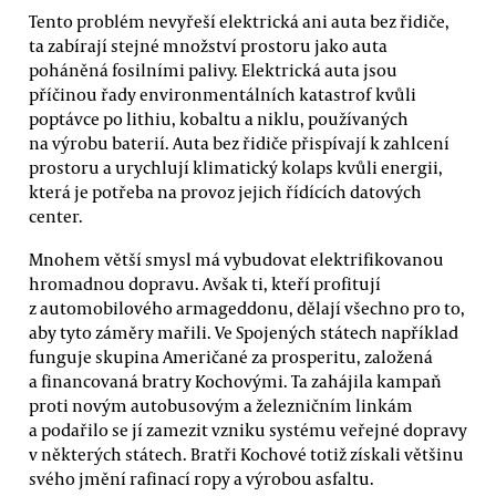
Tento problém nevyřeší elektrická ani auta bez řidiče,
ta zabírají stejné množství prostoru jako auta
poháněná fosilními palivy. Elektrická auta jsou
příčinou řady environmentálních katastrof kvůli
poptávce po lithiu, kobaltu a niklu, používaných
na výrobu baterií. Auta bez řidiče přispívají k zahlcení
prostoru a urychlují klimatický kolaps kvůli energii,
která je potřeba na provoz jejich řídících datových
center.
Mnohem větší smysl má vybudovat elektrifikovanou
hromadnou dopravu. Avšak ti, kteří profitují
z automobilového armageddonu, dělají všechno pro to,
aby tyto záměry mařili. Ve Spojených státech například
funguje skupina Američané za prosperitu, založená
a financovaná bratry Kochovými. Ta zahájila kampaň
proti novým autobusovým a železničním linkám
a podařilo se jí zamezit vzniku systému veřejné dopravy
v některých státech. Bratři Kochové totiž získali většinu
svého jmění rafinací ropy a výrobou asfaltu.