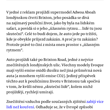
V jedné z reklam projíždí supermodel Adwoa Aboah
londýnskou čtvrtí Brixton, jeho posádka se dívá
na zajímavý pouliční život, jako by byla na lidském
safari, a povídá si o jeho „úžasném rytmu… lidé tu jsou
skuteční“. Celé to budí dojem, že auto jede po tržišti,
kde je obvykle průjezd zakázán. A proč je tu zakázán?
Protože právě to činí z místa onen prostor s „úžasným
rytmem“.
Auto projíždí také po Brixton Road, jedné z nejvíce
znečištěných londýnských ulic. Všechny modely Evoque
mají vyšší emise oxidů dusíku než jiná průměrná nová
auta (a mnohem vyšší emise CO2). Jediný příspěvek
těchto aut k pouličnímu životu v Brixtonu tak spočívá
v tom, že kvůli němu „skuteční lidé“, kolem nichž
projíždějí, rychleji umírají.
Znečištění vzduchu podle současných zjištění
zabíjí více
lidí než kouření
. Odhaduje se, že v Evropě způsobí