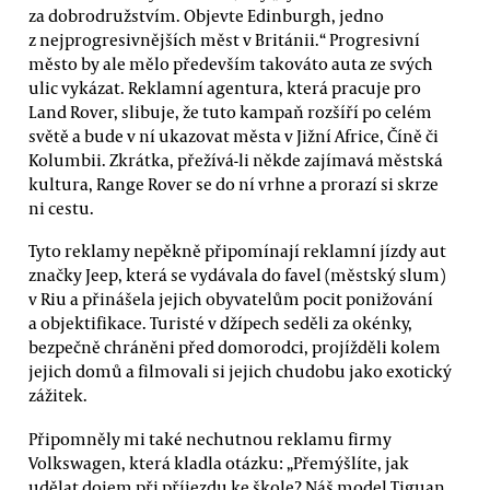
za dobrodružstvím. Objevte Edinburgh, jedno
z nejprogresivnějších měst v Británii.“ Progresivní
město by ale mělo především takováto auta ze svých
ulic vykázat. Reklamní agentura, která pracuje pro
Land Rover, slibuje, že tuto kampaň rozšíří po celém
světě a bude v ní ukazovat města v Jižní Africe, Číně či
Kolumbii. Zkrátka, přežívá-li někde zajímavá městská
kultura, Range Rover se do ní vrhne a prorazí si skrze
ni cestu.
Tyto reklamy nepěkně připomínají reklamní jízdy aut
značky Jeep, která se vydávala do favel (městský slum)
v Riu a přinášela jejich obyvatelům pocit ponižování
a objektifikace. Turisté v džípech seděli za okénky,
bezpečně chráněni před domorodci, projížděli kolem
jejich domů a filmovali si jejich chudobu jako exotický
zážitek.
Připomněly mi také nechutnou reklamu firmy
Volkswagen, která kladla otázku: „Přemýšlíte, jak
udělat dojem při příjezdu ke škole? Náš model Tiguan