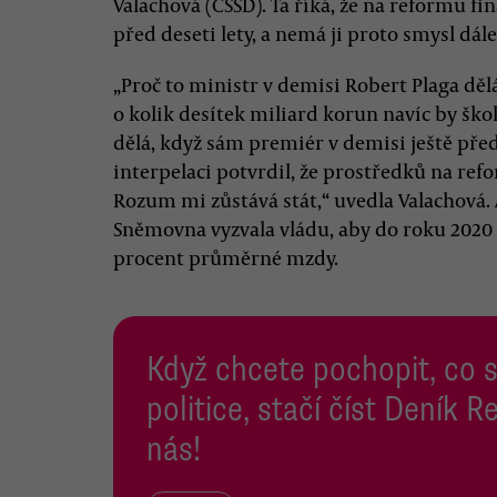
Valachová (ČSSD). Ta říká, že na reformu fi
před deseti lety, a nemá ji proto smysl dál
„Proč to ministr v demisi Robert Plaga dělá
o kolik desítek miliard korun navíc by ško
dělá, když sám premiér v demisi ještě př
interpelaci potvrdil, že prostředků na ref
Rozum mi zůstává stát,“ uvedla Valachová
Sněmovna vyzvala vládu, aby do roku 2020 zv
procent průměrné mzdy.
Když chcete pochopit, co 
politice, stačí číst Deník
nás!