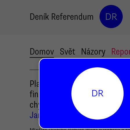
Deník Referendum
DR
Domov
Svět
Názory
Repo
Plaga chce odložit reformu
DR
financování školství. Resortu
chybí peníze
Jan Gruber
Ministr školství Robert Plaga navrhuje o r