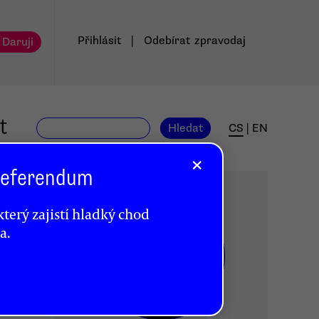
Přihlásit
|
Odebírat
zpravodaj
 Daruji
t
Hledat
CS
|
EN
×
 Referendum
terý zajistí hladký chod
a.