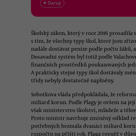
♥ Daruji
Školský zákon, který v roce 2016 prosadila 
s tím, že všechny typy škol, které jsou zř
nadále dostávat peníze podle počtu žáků, 
Dosavadní systém byl totiž podle Valachov
finančních prostředků poukazovaných jedno
A prakticky stejné typy škol dostávaly mén
třídy nebyly dostatečně naplněny.
Sobotkova vláda předpokládala, že reforma
miliard korun. Podle Plagy je ovšem na jej
však ministerstvo školství, mládeže a těl
Proto ministr navrhuje zmíněný odklad ref
potřebných bezmála dvanáct miliard koru
rozpočtu na příští rok. Plaga rovněž v dův