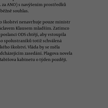
tr. za ANO) s navýšením prostředků
dběžně souhlas.
o školství nenavrhuje pouze ministr
s Václavem Klausem mladším. Zatímco
 poslanci ODS chtějí, aby vstoupila
eho spolustraníků totiž schválená
kého školství. Vláda by se měla
cházejícím zasedání. Plagova novela
abišova kabinetu o týden později.