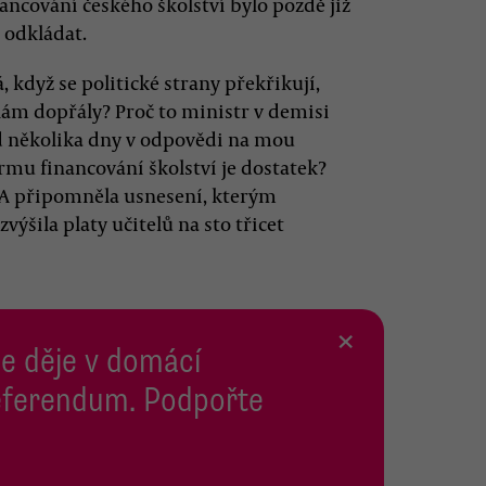
nancování českého školství bylo pozdě již
e odkládat.
, když se politické strany překřikují,
lám dopřály? Proč to ministr v demisi
ed několika dny v odpovědi na mou
ormu financování školství je dostatek?
. A připomněla usnesení, kterým
ýšila platy učitelů na sto třicet
×
se děje v domácí
 Referendum. Podpořte