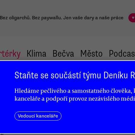
Bez oligarchů. Bez paywallu.
Jen vaše dary a naše práce
♥
rtérky
Klima
Bečva
Město
Podcas
Staňte se součástí týmu Deníku
Hledáme pečlivého a samostatného člověka, k
 prý
kanceláře a podpoří provoz nezávislého médi
Vedoucí kanceláře
ok