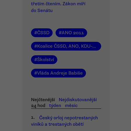
třetím čtením. Zákon míří
do Senátu
#
ČSSD
#
ANO 2011
#
Koalice ČSSD, ANO, KDU-ČSL
#
Školství
#
Vláda Andreje Babiše
Nejčtenější
Nejdiskutovanější
24 hod
týden
měsíc
1.
Český orloj nepotrestaných
viníků a trestaných obětí