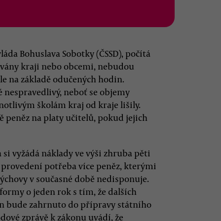
vláda Bohuslava Sobotky (ČSSD), počítá
izovány kraji nebo obcemi, nebudou
ale na základě odučených hodin.
é nespravedlivý, neboť se objemy
tlivým školám kraj od kraje lišily.
ě peněz na platy učitelů, pokud jejich
 si vyžádá náklady ve výši zhruba pěti
í provedení potřeba více peněz, kterými
ovýchovy v současné době nedisponuje.
ormy o jeden rok s tím, že dalších
n bude zahrnuto do přípravy státního
odové zprávě k zákonu uvádí, že