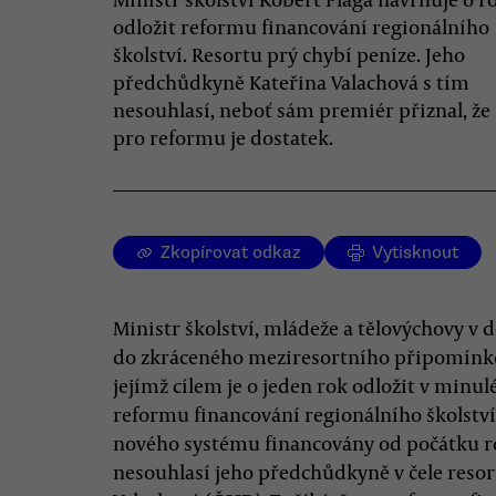
odložit reformu financování regionálního
školství. Resortu prý chybí peníze. Jeho
předchůdkyně Kateřina Valachová s tím
nesouhlasí, neboť sám premiér přiznal, že
pro reformu je dostatek.
Zkopírovat odkaz
Vytisknout
Ministr školství, mládeže a tělovýchovy v 
do zkráceného meziresortního připomínko
jejímž cílem je o jeden rok odložit v min
reformu financování regionálního školství 
nového systému financovány od počátku r
nesouhlasí jeho předchůdkyně v čele resor