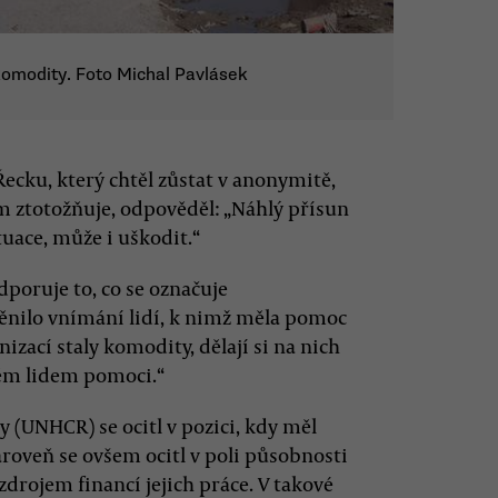
komodity. Foto Michal Pavlásek
Řecku, který chtěl zůstat v anonymitě,
m ztotožňuje, odpověděl: „Náhlý přísun
uace, může i uškodit.“
poruje to, co se označuje
měnilo vnímání lidí, k nimž měla pomoc
zací staly komodity, dělají si na nich
těm lidem pomoci.“
(UNHCR) se ocitl v pozici, kdy měl
zároveň se ovšem ocitl v poli působnosti
drojem financí jejich práce. V takové