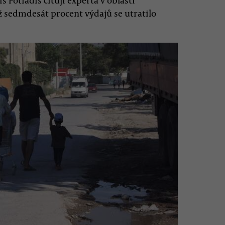
 Fotiadis citují experta v oblasti
 sedmdesát procent výdajů se utratilo