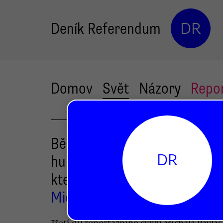
Deník Referendum
DR
Domov
Svět
Názory
Repo
Běženci v Řecku: Největší
DR
humanitární akce 21. století,
která se nepodařila
Michal Pavlásek
Třetí díl reportážního cyklu Michala Pavlás