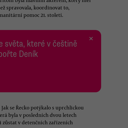
přitom byla hlavním aktérem, který měl
jež spravovala, koordinovat to,
manitární pomoc 21. století.
×
e světa, které v češtině
pořte Deník
 Jak se Řecko potýkalo s uprchlickou
erá byla v posledních dvou letech
 zůstat v detenčních zařízeních