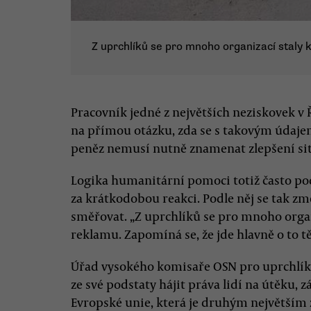
Z uprchlíků se pro mnoho organizací staly 
Pracovník jedné z největších neziskovek v 
na přímou otázku, zda se s takovým údaje
peněz nemusí nutně znamenat zlepšení sit
Logika humanitární pomoci totiž často pod
za krátkodobou reakci. Podle něj se tak z
směřovat. „Z uprchlíků se pro mnoho organi
reklamu. Zapomíná se, že jde hlavně o to 
Úřad vysokého komisaře OSN pro uprchlíky 
ze své podstaty hájit práva lidí na útěku, 
Evropské unie, která je druhým největším z