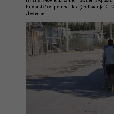
tisícům běženců. Daniel Howden a Apostolis
humanitární pomoci, který odhaduje, že až
zbytečně.