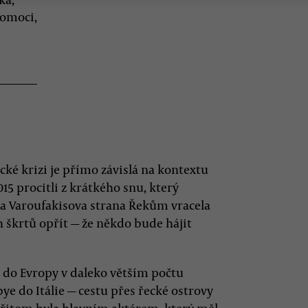
pomoci,
cké krizi je přímo závislá na kontextu
15 procitli z krátkého snu, který
va a Varoufakisova strana Řekům vracela
h škrtů opřít — že někdo bude hájit
ty do Evropy v daleko větším počtu
ye do Itálie — cestu přes řecké ostrovy