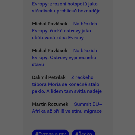
Evropy: zrození hotspotů jako
středisek uprchlické beznaděje
Michal Pavlásek
Na březích
Evropy: řecké ostrovy jako
obětovaná zóna Evropy
Michal Pavlásek
Na březích
Evropy: Ostrovy výjimečného
stavu
Dalimil Petrilák
Z řeckého
tábora Moria se konečně stalo
peklo. A lidem tam svitla naděje
Martin Rozumek
Summit EU—
Afrika až příliš ve stínu migrace
#
Evropa a my
#
Řecko