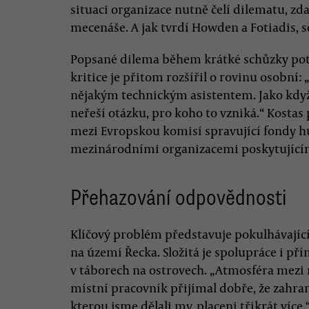
situaci organizace nutně čelí dilematu, zda
mecenáše. A jak tvrdí Howden a Fotiadis, s
Popsané dilema během krátké schůzky potv
kritice je přitom rozšířil o rovinu osobní: 
nějakým technickým asistentem. Jako když 
neřeší otázku, pro koho to vzniká.“ Kostas
mezi Evropskou komisí spravující fondy 
mezinárodními organizacemi poskytujícím
Přehazování odpovědnosti
Klíčový problém představuje pokulhávajíc
na území Řecka. Složitá je spolupráce i p
v táborech na ostrovech. „Atmosféra mezi 
místní pracovník přijímal dobře, že zahran
kterou jsme dělali my, placeni třikrát více