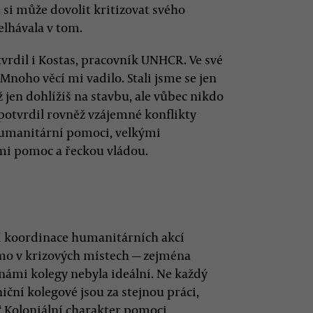
 si může dovolit kritizovat svého
elhávala v tom.
rdil i Kostas, pracovník UNHCR. Ve své
„Mnoho věcí mi vadilo. Stali jsme se jen
jen dohlížíš na stavbu, ale vůbec nikdo
 potvrdil rovněž vzájemné konflikty
humanitární pomoci, velkými
i pomoc a řeckou vládou.
í koordinace humanitárních akcí
římo v krizových místech — zejména
námi kolegy nebyla ideální. Ne každý
iční kolegové jsou za stejnou práci,
.“ Koloniální charakter pomoci