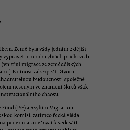
y
kem. Země byla vždy jedním z dějišť
ly vyprávět o mnoha vlnách příchozích
ch (vnitřní migrace ze zemědělských
kánu). Nutnost zabezpečit životní
odhadnutelnou budoucností společně
ojem neseným ve znamení škrtů však
institucionálního chaosu.
ty Fund (ISF) a Asylum Migration
pskou komisí, zatímco řecká vláda
ina peněz má směřovat k šedesáti