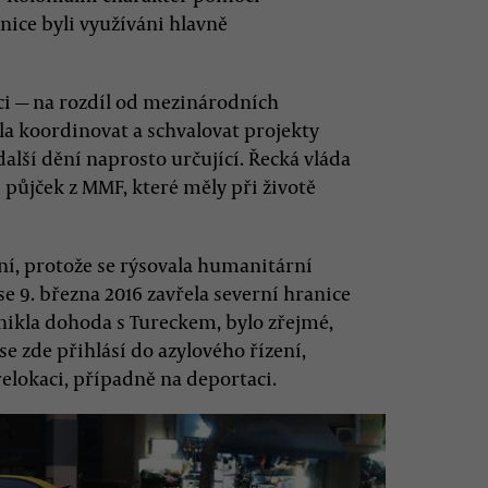
vnice byli využíváni hlavně
ci — na rozdíl od mezinárodních
a koordinovat a schvalovat projekty
další dění naprosto určující. Řecká vláda
 půjček z MMF, které měly při životě
ní, protože se rýsovala humanitární
se 9. března 2016 zavřela severní hranice
nikla dohoda s Tureckem, bylo zřejmé,
se zde přihlásí do azylového řízení,
relokaci, případně na deportaci.