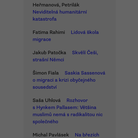
Heřmanová, Petrilák
Neviditelná humanitární
katastrofa
Fatima Rahimi
Lidová škola
migrace
Jakub Patočka
Skvělí Češi,
strašní Němci
Šimon Fiala
Saskia Sassenová
o migraci a krizi obyčejného
sousedství
Saša Uhlová
Rozhovor
s Hynkem Pallasem: Většina
muslimů nemá s radikalitou nic
společného
Michal Pavlásek
Na březích