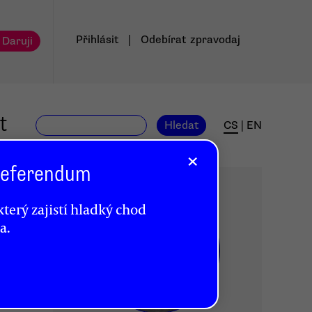
Přihlásit
|
Odebírat
zpravodaj
 Daruji
t
Hledat
CS
|
EN
×
 Referendum
terý zajistí hladký chod
a.