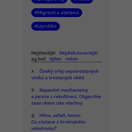
#
Migranti a utečenci
#
Uprchlíci
Nejčtenější
Nejdiskutovanější
24 hod
týden
měsíc
1.
Český orloj nepotrestaných
viníků a trestaných obětí
2.
Kapacitní mechanismy
a peníze z rekultivací. Oligarchie
zase obere nás všechny
3.
Hlína, asfalt, beton.
Co zůstane z brněnského
velodromu?