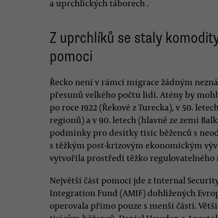
a uprchlických táborech .
Z uprchlíků se staly komodit
pomoci
Řecko není v rámci migrace žádným neznál
přesunů velkého počtu lidí. Atény by moh
po roce 1922 (Řekové z Turecka), v 50. lete
regionů) a v 90. letech (hlavně ze zemí Bal
podmínky pro desítky tisíc běženců s ne
s těžkým post-krizovým ekonomickým výv
vytvořila prostředí těžko regulovatelného 
Největší část pomoci jde z Internal Securi
Integration Fund (AMIF) dohlížených Evro
operovala přímo pouze s menší částí. Větš