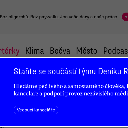
Bez oligarchů. Bez paywallu.
Jen vaše dary a naše práce
♥
rtérky
Klima
Bečva
Město
Podcas
Staňte se součástí týmu Deníku
Hledáme pečlivého a samostatného člověka, k
kanceláře a podpoří provoz nezávislého médi
Vedoucí kanceláře
ka,