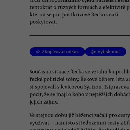
tentokrát o různých formách a efektivitě 
kterou se jim postkrizové Řecko snaží
poskytovat.
Zkopírovat odkaz
Vytisknout
Současná situace Řecka ve vztahu k uprchli
řecké politické scény. Řekové během léta 20
si spojovali s levicovou Syrizou. Tsipraso
pocit, že se mají o koho v nejtěžších dobác
jejich zájmy.
Ve stejnou dobu již běženci začali pro ces
využívat — namísto středozemní cesty z Lib