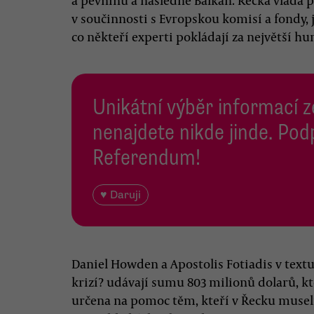
a pevninu a následně Balkán. Řecká vláda 
v součinnosti s Evropskou komisí a fondy, 
co někteří experti pokládají za největší hu
Unikátní výběr informací z
nenajdete nikde jinde. Pod
Referendum!
♥ Daruji
Daniel Howden a Apostolis Fotiadis v textu
krizí? udávají sumu 803 milionů dolarů, kt
určena na pomoc těm, kteří v Řecku museli