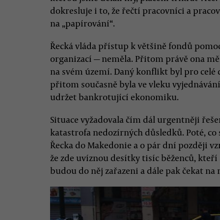
dokresluje i to, že řečtí pracovníci a praco
na „papírování“.
Řecká vláda přístup k většině fondů pomo
organizací — neměla. Přitom právě ona měl
na svém území. Daný konflikt byl pro celé 
přitom současně byla ve vleku vyjednávání
udržet bankrotující ekonomiku.
Situace vyžadovala čím dál urgentněji řeše
katastrofa nedozírných důsledků. Poté, co 
Řecka do Makedonie a o pár dní později vz
že zde uvíznou desítky tisíc běženců, kteří 
budou do něj zařazeni a dále pak čekat na 