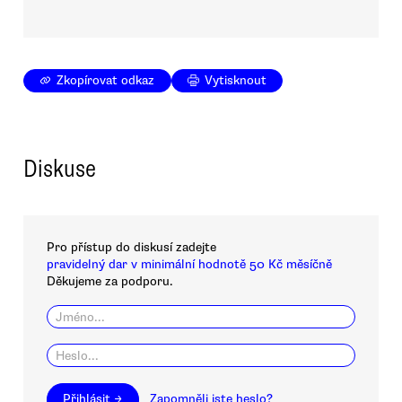
Zkopírovat odkaz
Vytisknout
Diskuse
Pro přístup do diskusí zadejte
pravidelný dar v minimální hodnotě 50 Kč měsíčně
Děkujeme za podporu.
Přihlásit →
Zapomněli jste heslo?