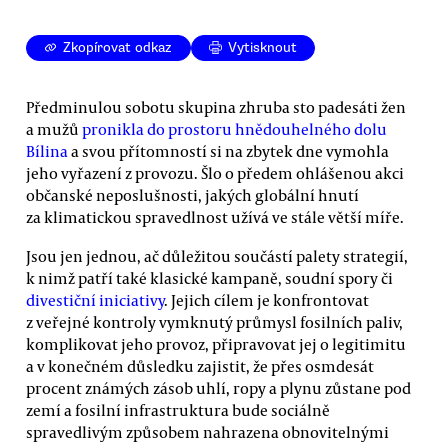
Zkopírovat odkaz
Vytisknout
Předminulou sobotu skupina zhruba sto padesáti žen
a mužů
pronikla do prostoru hnědouhelného dolu
Bílina
a svou přítomností si na zbytek dne vymohla
jeho vyřazení z provozu. Šlo o předem ohlášenou akci
občanské neposlušnosti, jakých globální hnutí
za klimatickou spravedlnost užívá ve stále větší míře.
Jsou jen jednou, ač důležitou součástí palety strategií,
k nimž patří také klasické kampaně, soudní spory či
divestiční iniciativy
. Jejich cílem je konfrontovat
z veřejné kontroly vymknutý průmysl fosilních paliv,
komplikovat jeho provoz, připravovat jej o legitimitu
a v konečném důsledku zajistit, že přes osmdesát
procent známých zásob uhlí, ropy a plynu zůstane pod
zemí a fosilní infrastruktura bude sociálně
spravedlivým způsobem nahrazena obnovitelnými