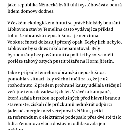
jako republika Německá kvůli uhlí vystěhovává a bourá
lidem domovy dodnes.
V českém ekologickém hnutí se právě blokády bourání
Libkovic a stavby Temelína často vydávají za příklad
toho, že občanská neposlušnost je neúčinná.
Ve skutečnosti dokazují přesný opak. Kdyby jich nebylo,
Libkovice by si dnes nikdo nepamatoval. Byly
by zbourány bez povšimnutí a politici by sotva měli
posléze takový ostych pustit těžaře na Horní Jiřetín.
Také v případě Temelína občanská neposlušnost
pomohla v situaci, kdy všichni měli za to, že je už
rozhodnuto. Z předem prohrané kauzy udělala stěžejní
veřejné téma devadesátých let. V závěru kampaně,
která začala hrstkou neposlušných před hlavní branou
staveniště, získali dle průzkumů jedinkrát odpůrci
jaderné energie mezi veřejností většinu, petici
za referendum o elektrárně podepsalo přes dvě stě tisíc
lidí a Zemanova vláda dostavbu odhlasovala jen
o chlup.