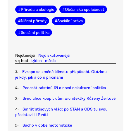
#
Příroda a ekologie
#
Občanská společnost
#
Ničení přírody
#
Sociální práva
#
Sociální politika
Nejčtenější
Nejdiskutovanější
24 hod
týden
měsíc
1.
Evropa se změně klimatu přizpůsobí. Otázkou
je kdy, jak a co s příčinami
2.
Padesát odstínů lži a nová nekulturní politika
3.
Brno chce koupit dům architektky Růženy Žertové
4.
Smršť stínových vlád: po STAN a ODS tu svou
představili i Piráti
5.
Sucho v době motoristické