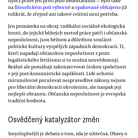
nýbrž právě jen proti jeho nedostatkům — bylo také
na
filosofickém poli výborně
a
opakovaně obhájeno
již
tolikrát, že zřejmě ani takové cvičení není potřeba.
Jen poznámka na okraj: radikální sociálně-ekologická
hnutí, do jejichž běžných metod práce patří i občanská
neposlušnost, jsou běžnou a důležitou součástí
politické kultury vyspělých západních demokracií. Ti,
kteří napadají občanskou neposlušnost z pozic
legalistického fetišismu si to možná neuvědomují.
Reálně ale pomáhají zakonzervovat českou společnost
v její post-komunistické zapšklosti. Lidé ochotní
mírumilovně porušovat nespravedlivé zákony nejsou
pro liberální demokracii ohrožením, ale naopak její
nejlepší obranou. Občanská neposlušnost je evropská
tradiční hodnota.
Osvědčený katalyzátor změn
Smysluplnější je debata o tom, zda je užitečná. Obavy o