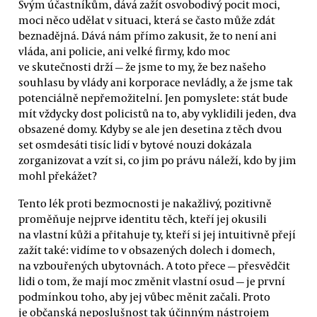
Svým účastníkům, dává zažít osvobodivý pocit moci,
moci něco udělat v situaci, která se často může zdát
beznadějná. Dává nám přímo zakusit, že to není ani
vláda, ani policie, ani velké firmy, kdo moc
ve skutečnosti drží — že jsme to my, že bez našeho
souhlasu by vlády ani korporace nevládly, a že jsme tak
potenciálně nepřemožitelní. Jen pomyslete: stát bude
mít vždycky dost policistů na to, aby vyklidili jeden, dva
obsazené domy. Kdyby se ale jen desetina z těch dvou
set osmdesáti tisíc lidí v bytové nouzi dokázala
zorganizovat a vzít si, co jim po právu náleží, kdo by jim
mohl překážet?
Tento lék proti bezmocnosti je nakažlivý, pozitivně
proměňuje nejprve identitu těch, kteří jej okusili
na vlastní kůži a přitahuje ty, kteří si jej intuitivně přejí
zažít také: vidíme to v obsazených dolech i domech,
na vzbouřených ubytovnách. A toto přece — přesvědčit
lidi o tom, že mají moc změnit vlastní osud — je první
podmínkou toho, aby jej vůbec měnit začali. Proto
je občanská neposlušnost tak účinným nástrojem