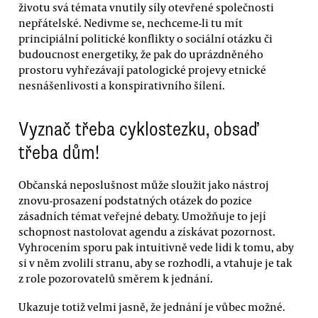
životu svá témata vnutily síly otevřené společnosti
nepřátelské. Nedivme se, nechceme-li tu mít
principiální politické konflikty o sociální otázku či
budoucnost energetiky, že pak do uprázdněného
prostoru vyhřezávají patologické projevy etnické
nesnášenlivosti a konspirativního šílení.
Vyznač třeba cyklostezku, obsaď
třeba dům!
Občanská neposlušnost může sloužit jako nástroj
znovu-prosazení podstatných otázek do pozice
zásadních témat veřejné debaty. Umožňuje to její
schopnost nastolovat agendu a získávat pozornost.
Vyhrocením sporu pak intuitivně vede lidi k tomu, aby
si v něm zvolili stranu, aby se rozhodli, a vtahuje je tak
z role pozorovatelů směrem k jednání.
Ukazuje totiž velmi jasně, že jednání je vůbec možné.