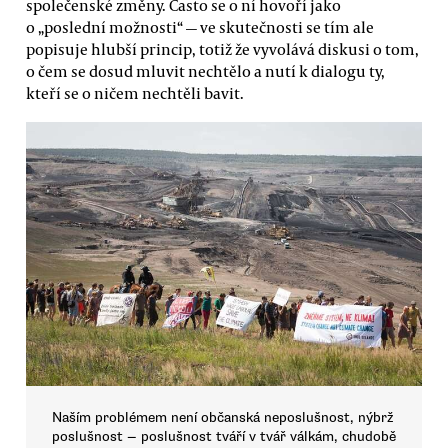
společenské změny. Často se o ní hovoří jako
o „poslední možnosti“ — ve skutečnosti se tím ale
popisuje hlubší princip, totiž že vyvolává diskusi o tom,
o čem se dosud mluvit nechtělo a nutí k dialogu ty,
kteří se o ničem nechtěli bavit.
Naším problémem není občanská neposlušnost, nýbrž
poslušnost — poslušnost tváří v tvář válkám, chudobě