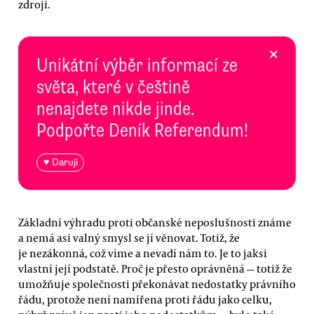
zdroji.
×
Unikátní výběr informací ze
světa, které v češtině
nenajdete nikde jinde.
Podpořte Deník Referendum!
♥ Daruji
Základní výhradu proti občanské neposlušnosti známe
a nemá asi valný smysl se jí věnovat. Totiž, že
je nezákonná, což víme a nevadí nám to. Je to jaksi
vlastní její podstatě. Proč je přesto oprávněná — totiž že
umožňuje společnosti překonávat nedostatky právního
řádu, protože není namířena proti řádu jako celku,