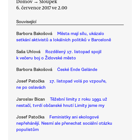
Domov
→
Sloupek
6. července 2017 ve 2.00
Související
Barbora Bakošová
Města mají sílu, ukázalo
setkání aktivistů a lokálních politiků v Barceloně
Saša Uhlová
Rozdělený 17. listopad spojil
k večeru boj o Židovské město
Barbora Bakošová
České Ende Gelände
Josef Patočka
17. listopad volá po vzpouře,
ne po oslavách
Jaroslav Bican
Těžební limity z roku 1991 už
nestačí, tvrdí občanské hnutí Limity jsme my
Josef Patočka
Feministky ani ekologové
nepřehánějí. Nesmí ale přenechat sociální otázku
populistům