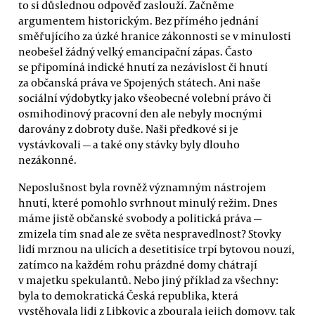
to si důslednou odpověď zaslouží. Začněme
argumentem historickým. Bez přímého jednání
směřujícího za úzké hranice zákonnosti se v minulosti
neobešel žádný velký emancipační zápas. Často
se připomíná indické hnutí za nezávislost či hnutí
za občanská práva ve Spojených státech. Ani naše
sociální výdobytky jako všeobecné volební právo či
osmihodinový pracovní den ale nebyly mocnými
darovány z dobroty duše. Naši předkové si je
vystávkovali — a také ony stávky byly dlouho
nezákonné.
Neposlušnost byla rovněž významným nástrojem
hnutí, které pomohlo svrhnout minulý režim. Dnes
máme jistě občanské svobody a politická práva —
zmizela tím snad ale ze světa nespravedlnost? Stovky
lidí mrznou na ulicích a desetitisíce trpí bytovou nouzí,
zatímco na každém rohu prázdné domy chátrají
v majetku spekulantů. Nebo jiný příklad za všechny:
byla to demokratická Česká republika, která
vystěhovala lidi z Libkovic a zbourala jejich domovy, tak