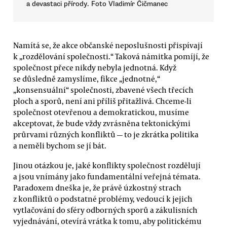
a devastaci přírody. Foto Vladimír Čičmanec
Namítá se, že akce občanské neposlušnosti přispívají
k „rozdělování společnosti.“ Taková námitka pomíjí, že
společnost přece nikdy nebyla jednotná. Když
se důsledně zamyslíme, fikce „jednotné,“
„konsensuální“ společnosti, zbavené všech třecích
ploch a sporů, není ani příliš přitažlivá. Chceme-li
společnost otevřenou a demokratickou, musíme
akceptovat, že bude vždy zvrásněna tektonickými
průrvami různých konfliktů — to je zkrátka politika
a neměli bychom se jí bát.
Jinou otázkou je, jaké konflikty společnost rozdělují
a jsou vnímány jako fundamentální veřejná témata.
Paradoxem dneška je, že právě úzkostný strach
z konfliktů o podstatné problémy, vedoucí k jejich
vytlačování do sféry odborných sporů a zákulisních
vyjednávání, otevírá vrátka k tomu, aby politickému