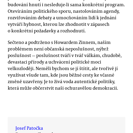
budování hnutí i nesleduje-li sama konkrétní program.
Otevíráním politického sporu, nastolováním agendy,
rozviřováním debaty a umocňováním lidí k jednání
vytváří hybnost, kterou lze zhodnotit v zápasech
o konkrétní požadavky a rozhodnutí.
Sečteno a podtrženo s Howardem Zinnem, naším
problémem není občanská neposlušnost, nýbrž
poslušnost — poslušnost tváří v tvář válkám, chudobě,
devastaci přírody a uchvácení politické moci
velkozloději. Neměli bychom se jí štítit, ale tvořivě jí
využívat všude tam, kde jsou běžné cesty ke včasné
změně uzavřeny. Je to živá voda autentické politiky,
která může občerstvit naši ochuravělou demokracii.
Josef Patočka