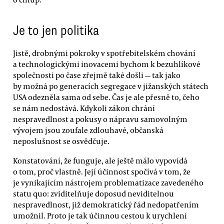
Je to jen politika
Jistě, drobnými pokroky v spotřebitelském chování
a technologickými inovacemi bychom k bezuhlíkové
společnosti po čase zřejmě také došli — tak jako
by možná po generacích segregace v jižanských státech
USA odezněla sama od sebe. Čas je ale přesně to, čeho
se nám nedostává. Kdykoli zákon chrání
nespravedlnost a pokusy o nápravu samovolným
vývojem jsou zoufale zdlouhavé, občanská
neposlušnost se osvědčuje.
Konstatování, že funguje, ale ještě málo vypovídá
o tom, proč vlastně. Její účinnost spočívá v tom, že
je vynikajícím nástrojem problematizace zavedeného
statu quo: zviditelňuje doposud neviditelnou
nespravedlnost, již demokratický řád nedopatřením
umožnil. Proto je tak účinnou cestou k urychlení