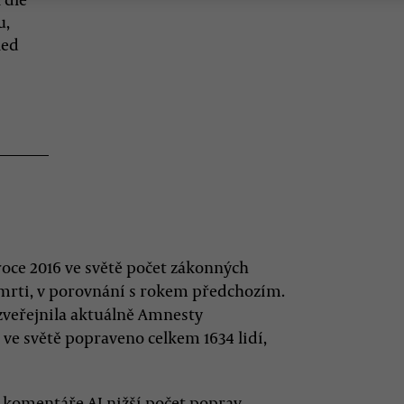
u,
led
roce 2016 ve světě počet zákonných
smrti, v porovnání s rokem předchozím.
 zveřejnila aktuálně Amnesty
o ve světě popraveno celkem 1634 lidí,
 komentáře AI nižší počet poprav