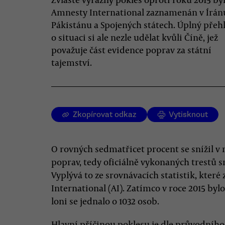
Amnesty International zaznamenán v Írán
Pákistánu a Spojených státech. Úplný přeh
o situaci si ale nezle udělat kvůli Číně, jež
považuje část evidence poprav za státní
tajemství.
Zkopírovat odkaz
Vytisknout
O rovných sedmatřicet procent se snížil v 
poprav, tedy oficiálně vykonaných trestů 
Vyplývá to ze srovnávacích statistik, které
International (AI). Zatímco v roce 2015 byl
loni se jednalo o 1032 osob.
Hlavní příčinou poklesu je dle průvodního