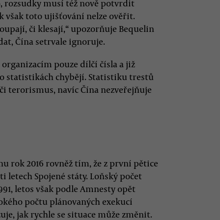
o, rozsudky musí též nově potvrdit
 však toto ujišťování nelze ověřit.
toupají, či klesají,“ upozorňuje Bequelin
dat, Čína setrvale ignoruje.
ganizacím pouze dílčí čísla a již
 statistikách chybějí. Statistiku trestů
 či terorismus, navíc Čína nezveřejňuje
nu rok 2016 rovněž tím, že z první pětice
i letech Spojené státy. Loňský počet
991, letos však podle Amnesty opět
sokého počtu plánovaných exekucí
uje, jak rychle se situace může změnit.