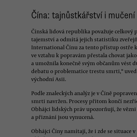
Čína: tajnůstkářství i mučení
Čínská lidová republika považuje celkový 
tajemství a odmítá jejich statistiku zveř
International Čínu za tento přístup ostře kr
ve vztahu k popravám přestala chovat jak
a umožnila konečně svým občanům vést d
debatu o problematice trestu smrti,“ uvedl
východní Asii.
Podle znaleckých analýz je v Číně popraven
smrti navržen. Procesy přitom končí nez
Obhájci lidských práv upozorňují, že vězni
a přiznání jsou vynucená.
Obhájci Číny namítají, že i zde se situace 