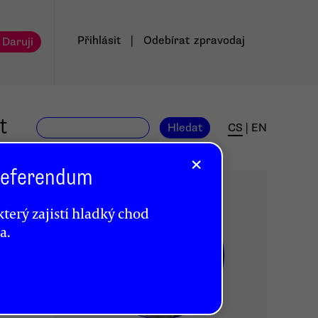
Přihlásit
|
Odebírat
zpravodaj
 Daruji
t
Hledat
CS
|
EN
×
 Referendum
terý zajistí hladký chod
a.