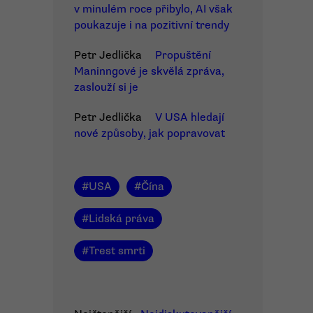
v minulém roce přibylo, AI však
poukazuje i na pozitivní trendy
Petr Jedlička
Propuštění
Maninngové je skvělá zpráva,
zaslouží si je
Petr Jedlička
V USA hledají
nové způsoby, jak popravovat
#
USA
#
Čína
#
Lidská práva
#
Trest smrti