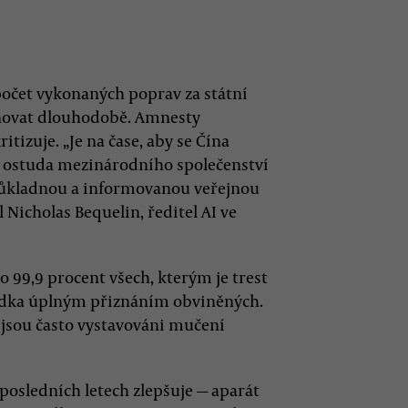
počet vykonaných poprav za státní
ejňovat dlouhodobě. Amnesty
itizuje. „Je na čase, aby se Čína
o ostuda mezinárodního společenství
ůkladnou a informovanou veřejnou
 Nicholas Bequelin, ředitel AI ve
o 99,9 procent všech, kterým je trest
řídka úplným přiznáním obviněných.
 jsou často vystavováni mučení
v posledních letech zlepšuje — aparát