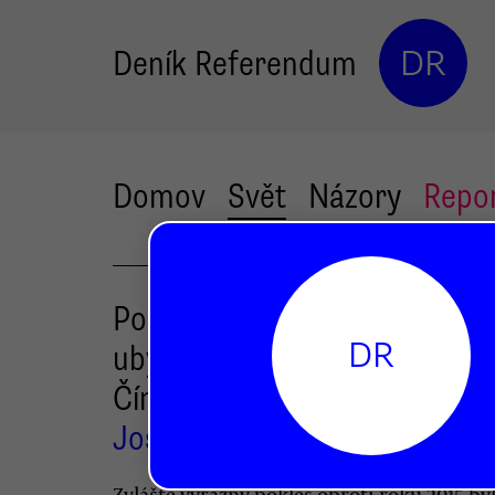
Deník Referendum
DR
Domov
Svět
Názory
Repo
Poprav v roce 2016 celosvět
DR
ubylo, neznámou však zůstá
Čína
Josef Patočka
Zvláště výrazný pokles oproti roku 2015 byl