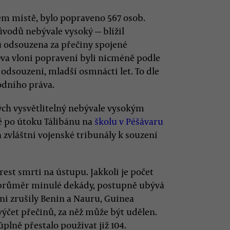
hém místě, bylo popraveno 567 osob.
ůvodů nebývale vysoký — blížil
nu odsouzena za přečiny spojené
va vloni popravení byli nicméně podle
 odsouzení, mladší osmnácti let. To dle
odního práva.
ných vysvětlitelný nebývale vysokým
ě po útoku Tálibánu na
školu v Péšávaru
a zvláštní vojenské tribunály k souzení
rest smrti na ústupu. Jakkoli je počet
ež průměr minulé dekády, postupně ubývá
loni zrušily Benin a Nauru, Guinea
výčet přečinů, za něž může být udělen.
úplně přestalo používat již 104.