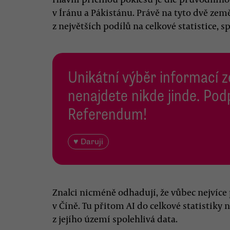
v Íránu a Pákistánu. Právě na tyto dvě zem
z největších podílů na celkové statistice, 
Unikátní výběr informací z
nenajdete nikde jinde. Pod
Referendum!
♥ Daruji
Znalci nicméně odhadují, že vůbec nejvíce
v Číně. Tu přitom AI do celkové statistiky
z jejího území spolehlivá data.