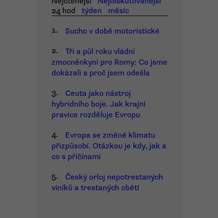
Nejčtenější
Nejdiskutovanější
24 hod
týden
měsíc
1.
Sucho v době motoristické
2.
Tři a půl roku vládní
zmocněnkyní pro Romy: Co jsme
dokázali a proč jsem odešla
3.
Ceuta jako nástroj
hybridního boje. Jak krajní
pravice rozděluje Evropu
4.
Evropa se změně klimatu
přizpůsobí. Otázkou je kdy, jak a
co s příčinami
5.
Český orloj nepotrestaných
viníků a trestaných obětí