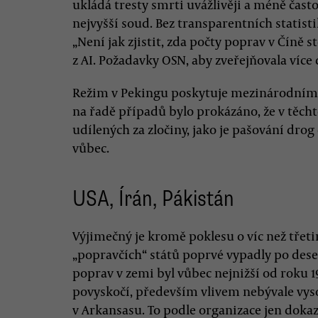
ukládá tresty smrti uvážlivěji a méně čast
nejvyšší soud. Bez transparentních statistik
„Není jak zjistit, zda počty poprav v Číně s
z AI. Požadavky OSN, aby zveřejňovala více 
Režim v Pekingu poskytuje mezinárodním or
na řadě případů bylo prokázáno, že v těchto
udílených za zločiny, jako je pašování drog
vůbec.
USA, Írán, Pákistán
Výjimečný je kromě poklesu o víc než třeti
„popravčích“ států poprvé vypadly po deset
poprav v zemi byl vůbec nejnižší od roku 1
povyskočí, především vlivem nebývale vy
v Arkansasu. To podle organizace jen dokaz