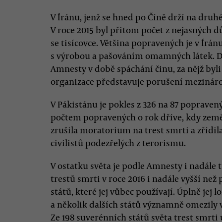
V Íránu, jenž se hned po Číně drží na dru
V roce 2015 byl přitom počet z nejasných d
se tisícovce. Většina popravených je v Írá
s výrobou a pašováním omamných látek. D
Amnesty v době spáchání činu, za nějž byli
organizace představuje porušení mezinár
V Pákistánu je pokles z 326 na 87 poprave
počtem popravených o rok dříve, kdy zem
zrušila moratorium na trest smrti a zřídil
civilistů podezřelých z terorismu.
V ostatku světa je podle Amnesty i nadále t
trestů smrti v roce 2016 i nadále vyšší n
států, které jej vůbec používají. Úplně jej 
a několik dalších států významně omezily 
Ze 198 suverénních států světa trest smrti 