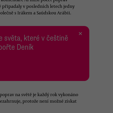
ě připadaly v posledních letech jedny
společně s Irákem a Saúdskou Arábii.
×
e světa, které v češtině
pořte Deník
 poprav na světě je každý rok vykonáno
 nezahrnuje, protože není možné získat