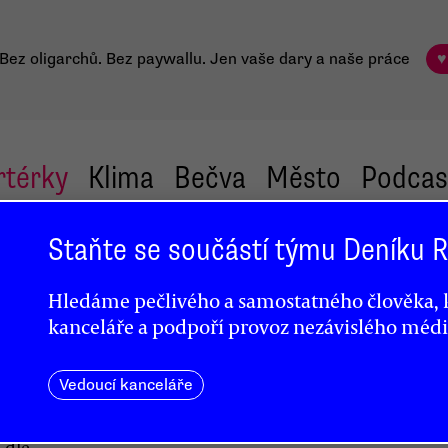
Bez oligarchů. Bez paywallu.
Jen vaše dary a naše práce
♥
rtérky
Klima
Bečva
Město
Podcas
Staňte se součástí týmu Deníku
ově
Hledáme pečlivého a samostatného člověka, k
vá
kanceláře a podpoří provoz nezávislého médi
Vedoucí kanceláře
 dle