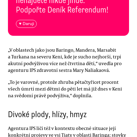
nenajdete nikde jinde.
Podpořte Deník Referendum!
♥ Daruji
„V oblastech jako jsou Baringo, Mandera, Marsabit
a Turkana na severu Keni, kde je sucho nejhorší, trpí
akutní podvýživou více než čtvrtina dětí,“ uvedla pro
agenturu IPS zdravotní sestra Mary Naliakaová.
„To je varovné, protože zhruba pětačtyřicet procent
všech úmrtí mezi dětmi do pěti let má již dnes v Keni
na svědomí právě podvýživa,“ doplnila.
Divoké plody, hlízy, hmyz
Agentura IPS líčí též v kontextu obecné situace její
konkrétní projevy ve vsi Tiaty v oblasti Baringa: stovky