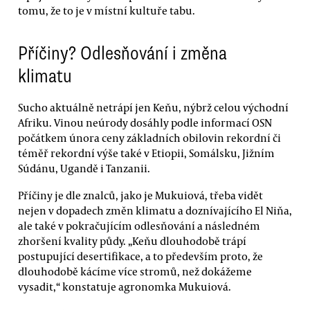
tomu, že to je v místní kultuře tabu.
Příčiny? Odlesňování i změna
klimatu
Sucho aktuálně netrápí jen Keňu, nýbrž celou východní
Afriku. Vinou neúrody dosáhly podle informací OSN
počátkem února ceny základních obilovin rekordní či
téměř rekordní výše také v Etiopii, Somálsku, Jižním
Súdánu, Ugandě i Tanzanii.
Příčiny je dle znalců, jako je Mukuiová, třeba vidět
nejen v dopadech změn klimatu a doznívajícího El Niňa,
ale také v pokračujícím odlesňování a následném
zhoršení kvality půdy. „Keňu dlouhodobě trápí
postupující desertifikace, a to především proto, že
dlouhodobě kácíme více stromů, než dokážeme
vysadit,“ konstatuje agronomka Mukuiová.