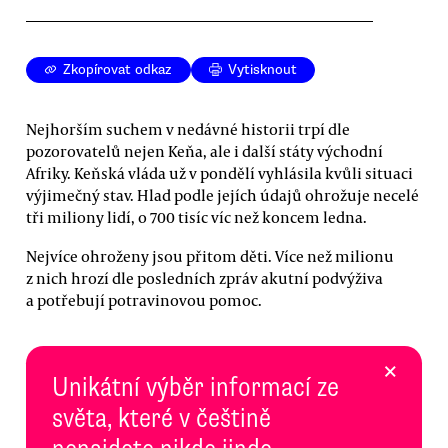
Zkopírovat odkaz
Vytisknout
Nejhorším suchem v nedávné historii trpí dle
pozorovatelů nejen Keňa, ale i další státy východní
Afriky. Keňská vláda už v pondělí vyhlásila kvůli situaci
výjimečný stav. Hlad podle jejích údajů ohrožuje necelé
tři miliony lidí, o 700 tisíc víc než koncem ledna.
Nejvíce ohroženy jsou přitom děti. Více než milionu
z nich hrozí dle posledních zpráv akutní podvýživa
a potřebují potravinovou pomoc.
×
Unikátní výběr informací ze
světa, které v češtině