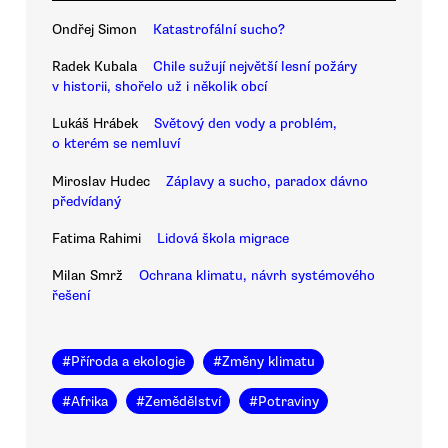
Ondřej Simon
Katastrofální sucho?
Radek Kubala
Chile sužují největší lesní požáry
v historii, shořelo už i několik obcí
Lukáš Hrábek
Světový den vody a problém,
o kterém se nemluví
Miroslav Hudec
Záplavy a sucho, paradox dávno
předvídaný
Fatima Rahimi
Lidová škola migrace
Milan Smrž
Ochrana klimatu, návrh systémového
řešení
#
Příroda a ekologie
#
Změny klimatu
#
Afrika
#
Zemědělství
#
Potraviny