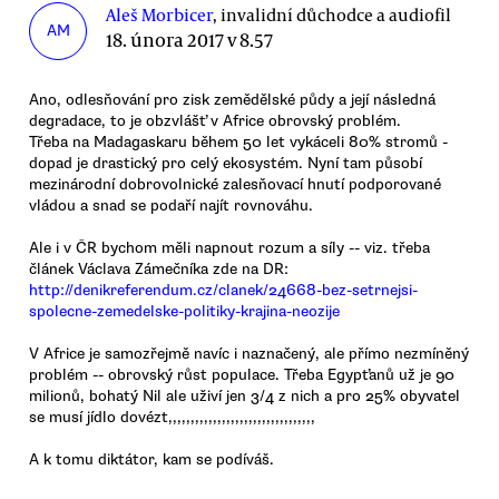
Aleš Morbicer
, invalidní důchodce a audiofil
AM
18. února 2017 v 8.57
Ano, odlesňování pro zisk zemědělské půdy a její následná
degradace, to je obzvlášť v Africe obrovský problém.
Třeba na Madagaskaru během 50 let vykáceli 80% stromů -
dopad je drastický pro celý ekosystém. Nyní tam působí
mezinárodní dobrovolnické zalesňovací hnutí podporované
vládou a snad se podaří najít rovnováhu.
Ale i v ČR bychom měli napnout rozum a síly -- viz. třeba
článek Václava Zámečníka zde na DR:
http://denikreferendum.cz/clanek/24668-bez-setrnejsi-
spolecne-zemedelske-politiky-krajina-neozije
V Africe je samozřejmě navíc i naznačený, ale přímo nezmíněný
problém -- obrovský růst populace. Třeba Egypťanů už je 90
milionů, bohatý Nil ale uživí jen 3/4 z nich a pro 25% obyvatel
se musí jídlo dovézt,,,,,,,,,,,,,,,,,,,,,,,,,,,,,,,,,
A k tomu diktátor, kam se podíváš.