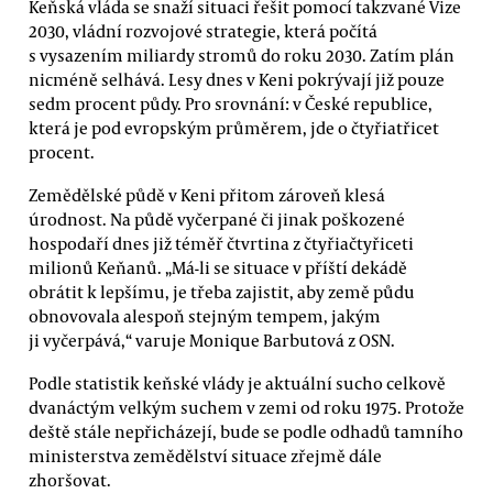
Keňská vláda se snaží situaci řešit pomocí takzvané Vize
2030, vládní rozvojové strategie, která počítá
s vysazením miliardy stromů do roku 2030. Zatím plán
nicméně selhává. Lesy dnes v Keni pokrývají již pouze
sedm procent půdy. Pro srovnání: v České republice,
která je pod evropským průměrem, jde o čtyřiatřicet
procent.
Zemědělské půdě v Keni přitom zároveň klesá
úrodnost. Na půdě vyčerpané či jinak poškozené
hospodaří dnes již téměř čtvrtina z čtyřiačtyřiceti
milionů Keňanů. „Má-li se situace v příští dekádě
obrátit k lepšímu, je třeba zajistit, aby země půdu
obnovovala alespoň stejným tempem, jakým
ji vyčerpává,“ varuje Monique Barbutová z OSN.
Podle statistik keňské vlády je aktuální sucho celkově
dvanáctým velkým suchem v zemi od roku 1975. Protože
deště stále nepřicházejí, bude se podle odhadů tamního
ministerstva zemědělství situace zřejmě dále
zhoršovat.