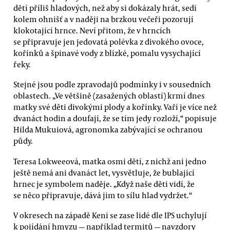
dětí příliš hladových, než aby si dokázaly hrát, sedí
kolem ohnišť a v naději na brzkou večeři pozorují
klokotající hrnce. Neví přitom, že v hrncích
se připravuje jen jedovatá polévka z divokého ovoce,
kořínků a špinavé vody z blízké, pomalu vysychající
řeky.
Stejné jsou podle zpravodajů podmínky i v sousedních
oblastech. „Ve většině (zasažených oblastí) krmí dnes
matky své děti divokými plody a kořínky. Vaří je více než
dvanáct hodin a doufají, že se tím jedy rozloží,“ popisuje
Hilda Mukuiová, agronomka zabývající se ochranou
půdy.
Teresa Lokweeová, matka osmi dětí, z nichž ani jedno
ještě nemá ani dvanáct let, vysvětluje, že bublající
hrnec je symbolem naděje. „Když naše děti vidí, že
se něco připravuje, dává jim to sílu hlad vydržet.“
V okresech na západě Keni se zase lidé dle IPS uchylují
k pojídání hmyzu — například termitů — navzdory