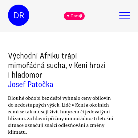
DR
♥ Daruji
Východní Afriku trápí
mimořádná sucha, v Keni hrozí
i hladomor
Josef Patočka
Dlouhé období bez deště vyhnalo ceny obilovin
do nedostupných výšek. Lidé v Keni a okolních
zemí se tak musejí živit hmyzem či jedovatými
hlízami. Za hlavní příčiny mimořádnosti letošní
situace označují znalci odlesňování a změny
klimatu.