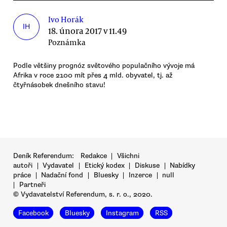
Ivo Horák
IH
18. února 2017 v 11.49
Poznámka
Podle většiny prognóz světového populačního vývoje má
Afrika v roce 2100 mít přes 4 mld. obyvatel, tj. až
čtyřnásobek dnešního stavu!
Deník Referendum:
Redakce
|
Všichni
autoři
|
Vydavatel
|
Etický kodex
|
Diskuse
|
Nabídky
práce
|
Nadační fond
|
Bluesky
|
Inzerce
|
null
|
Partneři
© Vydavatelství Referendum, s. r. o., 2020.
Facebook
Bluesky
Instagram
RSS