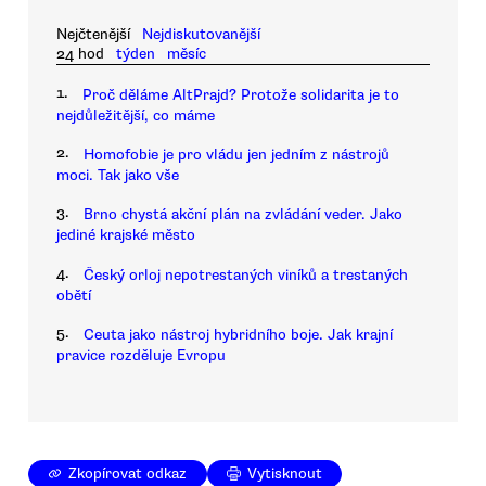
Nejčtenější
Nejdiskutovanější
24 hod
týden
měsíc
1.
Proč děláme AltPrajd? Protože solidarita je to
nejdůležitější, co máme
2.
Homofobie je pro vládu jen jedním z nástrojů
moci. Tak jako vše
3.
Brno chystá akční plán na zvládání veder. Jako
jediné krajské město
4.
Český orloj nepotrestaných viníků a trestaných
obětí
5.
Ceuta jako nástroj hybridního boje. Jak krajní
pravice rozděluje Evropu
Zkopírovat odkaz
Vytisknout