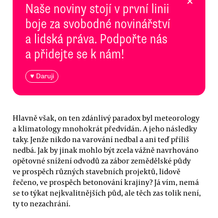
×
Naše noviny stojí v první linii
boje za svobodné novinářství
a lidská práva. Podpořte nás
a přidejte se k nám!
♥ Daruji
Hlavně však, on ten zdánlivý paradox byl meteorology
a klimatology mnohokrát předvídán. A jeho následky
taky. Jenže nikdo na varování nedbal a ani teď příliš
nedbá. Jak by jinak mohlo být zcela vážně navrhováno
opětovné snížení odvodů za zábor zemědělské půdy
ve prospěch různých stavebních projektů, lidově
řečeno, ve prospěch betonování krajiny? Já vím, nemá
se to týkat nejkvalitnějších půd, ale těch zas tolik není,
ty to nezachrání.