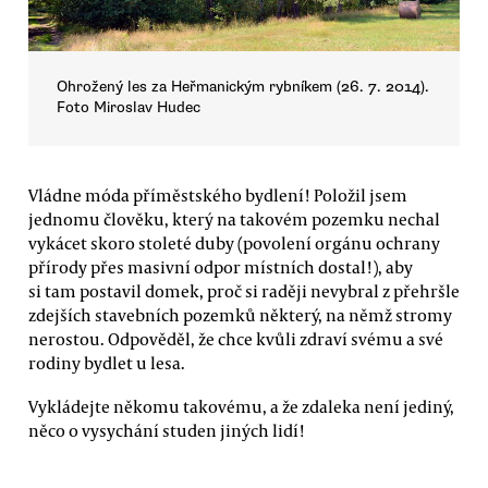
Ohrožený les za Heřmanickým rybníkem (26. 7. 2014).
Foto Miroslav Hudec
Vládne móda příměstského bydlení! Položil jsem
jednomu člověku, který na takovém pozemku nechal
vykácet skoro stoleté duby (povolení orgánu ochrany
přírody přes masivní odpor místních dostal!), aby
si tam postavil domek, proč si raději nevybral z přehršle
zdejších stavebních pozemků některý, na němž stromy
nerostou. Odpověděl, že chce kvůli zdraví svému a své
rodiny bydlet u lesa.
Vykládejte někomu takovému, a že zdaleka není jediný,
něco o vysychání studen jiných lidí!