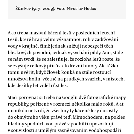
Žížníkov (9. 7. 2009). Foto Miroslav Hudec
A co třeba masivní kácení lesů v posledních letech?
Lesů, které hrají velmi významnou roli v zadržování
vody v krajině, čímž jednak snižují nebezpečí těch
bleskových povodní, jednak vysychání půdy. Ano, stále
se nám tvrdí, že se zalesňuje, že rozloha lesů roste, že
se zvyšuje celkový přírůstek dřevní hmoty. Ale těžko
tomu uvěřit, když člověk kouká na stále rostoucí
množství holin, včetně na prudkých svazích, v místech,
kde desítky let viděl růst les.
Stačí porovnat si třeba na Googlu dvě fotografické mapy
republiky, pořízené v rozmezí několika málo roků. A ať
mi nikdo netvrdí, že všechny ty kácené lesy dorostly
do obmýtního věku právě teď. Mimochodem, na pokles
hladiny spodních vod právě v podhůří upozorňují
v souvislosti s umělým zasněžováním vodohospodáři