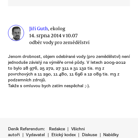
Jiří Guth
, ekolog
14. srpna 2014 v 10.07
odběr vody pro zemědělství
Jenom drobnost, objem odebírané vody (pro zemědělství) není
jednoduše závislý na výměře orné půdy. V letech 2009-2012
to bylo 28 976, 25 272, 27 311 a 31 132 tis. m3 z
povrchových a 11 290, 11 480, 11 696 a 12 089 tis. m3 z
podzemních zdrojů.
Takže s omluvou bych zatím nespěchal ;-).
Deník Referendum:
Redakce
|
Všichni
autoři
|
Vydavatel
|
Etický kodex
|
Diskuse
|
Nabídky