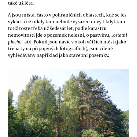
také už léta.
A jsou místa, často v pohraničních oblastech, kde se les
vykácí a už nikdy tam nebude vysazen nový. I když tam
totiž roste třeba už šedesát let, podle katastru
nemovitostí jde o pozemek nelesní, o pastvinu, „
ostatní
plochu
“ atd. Pokud jsou navíc v okolí větších měst (jako
třeba ty na připojených fotografiích), jsou cíleně
vyhledávány například jako stavební pozemky.