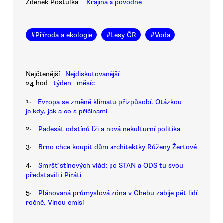
Zdeněk Poštulka
Krajina a povodně
#
Příroda a ekologie
#
Lesy ČR
#
Voda
Nejčtenější
Nejdiskutovanější
24 hod
týden
měsíc
1.
Evropa se změně klimatu přizpůsobí. Otázkou
je kdy, jak a co s příčinami
2.
Padesát odstínů lži a nová nekulturní politika
3.
Brno chce koupit dům architektky Růženy Žertové
4.
Smršť stínových vlád: po STAN a ODS tu svou
představili i Piráti
5.
Plánovaná průmyslová zóna v Chebu zabije pět lidí
ročně. Vinou emisí