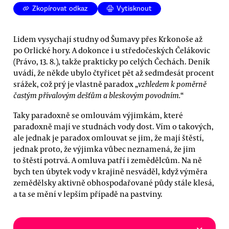
Zkopírovat odkaz
Vytisknout
Lidem vysychají studny od Šumavy přes Krkonoše až
po Orlické hory. A dokonce i u středočeských Čelákovic
(Právo, 13. 8.), takže prakticky po celých Čechách. Deník
uvádí, že někde ubylo čtyřicet pět až sedmdesát procent
srážek, což prý je vlastně paradox „
vzhledem k poměrně
častým přívalovým dešťům a bleskovým povodním.
“
Taky paradoxně se omlouvám výjimkám, které
paradoxně mají ve studnách vody dost. Vím o takových,
ale jednak je paradox omlouvat se jim, že mají štěstí,
jednak proto, že výjimka vůbec neznamená, že jim
to štěstí potrvá. A omluva patří i zemědělcům. Na ně
bych ten úbytek vody v krajině nesváděl, když výměra
zemědělsky aktivně obhospodařované půdy stále klesá,
a ta se mění v lepším případě na pastviny.