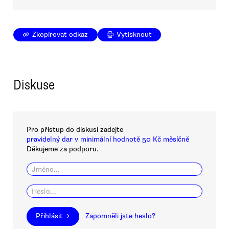
Zkopírovat odkaz
Vytisknout
Diskuse
Pro přístup do diskusí zadejte
pravidelný dar v minimální hodnotě 50 Kč měsíčně
Děkujeme za podporu.
Přihlásit →
Zapomněli jste heslo?