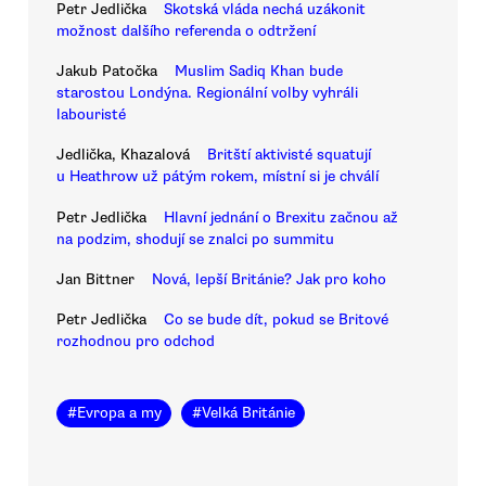
Petr Jedlička
Skotská vláda nechá uzákonit
možnost dalšího referenda o odtržení
Jakub Patočka
Muslim Sadiq Khan bude
starostou Londýna. Regionální volby vyhráli
labouristé
Jedlička, Khazalová
Britští aktivisté squatují
u Heathrow už pátým rokem, místní si je chválí
Petr Jedlička
Hlavní jednání o Brexitu začnou až
na podzim, shodují se znalci po summitu
Jan Bittner
Nová, lepší Británie? Jak pro koho
Petr Jedlička
Co se bude dít, pokud se Britové
rozhodnou pro odchod
#
Evropa a my
#
Velká Británie