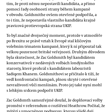
tím, že proti němu nepostavili kandidáta, a přímo
pomocí řady osobností strany během kampaně
v obvodu. Goldsmithe ovšem otevřeně podpořila, a
to i tím, že nepostavila vlastního kandidáta krajně
pravicová protievropská strana UKIP.
To byl značně dvojsečný moment, protože v atmosféře
po Brexitu se právě vztah k Evropě stal klíčovým
volebním tématem kampaně, který k ní připoutal tak
velkou pozornost britské veřejnosti. Druhým důvodem
byla skutečnost, že Zac Goldsmith byl kandidátem
konzervativců v nedávných volbách londýnského
starosty, které prohrál s kandidátem labouristů
Sadiqem Khanem. Goldsmithovi se přičítalo k tíží, že
vedl konfrontační kampaň, plnou skryté i otevřené
nevraživostí vůči menšinám. Proto jej také nyní mohl
s lehkým srdcem podpořit UKIP.
Zac Goldsmth samozřejmě doufal, že doplňovací volby
promění v referendum o rozšíření Heathrow. Počítal, že
zvítězí s umocněnou podporou, kterou vládě dají