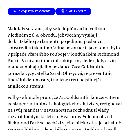
Zkopírovat odkaz
Vytisknout
Málokdy se stane, aby se k doplňovacím volbám
v jediném z 650 obvodů, jež všechny vysílají
do britského parlamentu po jednom poslanci,
soustředila tak mimořádná pozornost, jako tomu bylo
v případě včerejšího souboje v londýnském Richmond
Parku. Vzrušení umocnil šokující výsledek, když svůj
mandát obhajujícího poslance Zaca Goldsmithe
porazila vyzyvatelka Sarah Olneyová, reprezentující
liberální demokraty, tradičně třetí nejsilnější
anglickou stranu.
Volby se konaly proto, že Zac Goldsmith, konzervativní
poslanec s minulostí ekologického aktivisty, rezignoval
na svůj mandát v návaznosti na rozhodnutí vlády
rozšířit londýnské letiště Heathrow. Volební obvod
Richmond Park se nachází v jeho blízkosti, a je tak silně
zasažen hlukem z leteckého provozu. Goldsmith vedl