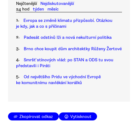
Nejčtenější
Nejdiskutovanější
24 hod
týden
měsíc
1.
Evropa se změně klimatu přizpůsobí. Otázkou
je kdy, jak a co s příčinami
2.
Padesát odstínů lži a nová nekulturní politika
3.
Brno chce koupit dům architektky Růženy Žertové
4.
Smršť stínových vlád: po STAN a ODS tu svou
představili i Piráti
5.
Od největšího Pridu ve východní Evropě
ke komunitnímu navlékání korálků
Zkopírovat odkaz
Vytisknout