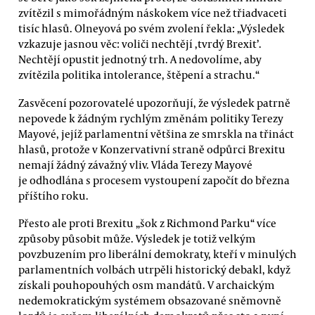
zvítězil s mimořádným náskokem více než třiadvaceti
tisíc hlasů. Olneyová po svém zvolení řekla: „Výsledek
vzkazuje jasnou věc: voliči nechtějí ,tvrdý Brexit’.
Nechtějí opustit jednotný trh. A nedovolíme, aby
zvítězila politika intolerance, štěpení a strachu.“
Zasvěcení pozorovatelé upozorňují, že výsledek patrně
nepovede k žádným rychlým změnám politiky Terezy
Mayové, jejíž parlamentní většina ze smrskla na třináct
hlasů, protože v Konzervativní straně odpůrci Brexitu
nemají žádný závažný vliv. Vláda Terezy Mayové
je odhodlána s procesem vystoupení započít do března
příštího roku.
Přesto ale proti Brexitu „šok z Richmond Parku“ více
způsoby působit může. Výsledek je totiž velkým
povzbuzením pro liberální demokraty, kteří v minulých
parlamentních volbách utrpěli historický debakl, když
získali pouhopouhých osm mandátů. V archaickým
nedemokratickým systémem obsazované sněmovně