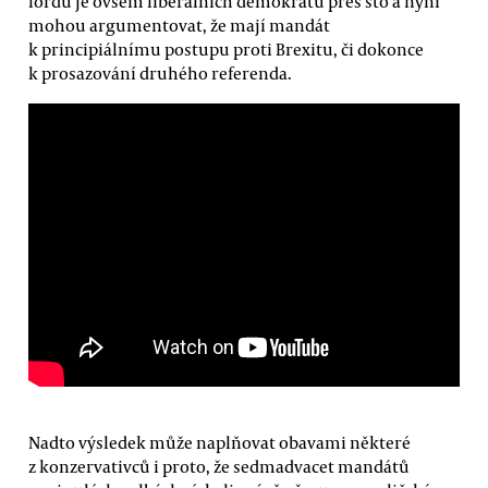
lordů je ovšem liberálních demokratů přes sto a nyní
mohou argumentovat, že mají mandát
k principiálnímu postupu proti Brexitu, či dokonce
k prosazování druhého referenda.
Nadto výsledek může naplňovat obavami některé
z konzervativců i proto, že sedmadvacet mandátů