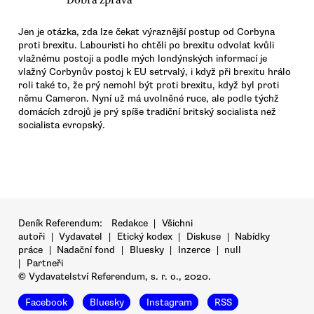
Jen je otázka, zda lze čekat výraznější postup od Corbyna
proti brexitu. Labouristi ho chtěli po brexitu odvolat kvůli
vlažnému postoji a podle mých londýnských informací je
vlažný Corbynův postoj k EU setrvalý, i když při brexitu hrálo
roli také to, že prý nemohl být proti brexitu, když byl proti
němu Cameron. Nyní už má uvolněné ruce, ale podle týchž
domácích zdrojů je prý spíše tradiční britský socialista než
socialista evropský.
Deník Referendum:
Redakce
|
Všichni
autoři
|
Vydavatel
|
Etický kodex
|
Diskuse
|
Nabídky
práce
|
Nadační fond
|
Bluesky
|
Inzerce
|
null
|
Partneři
© Vydavatelství Referendum, s. r. o., 2020.
Facebook
Bluesky
Instagram
RSS