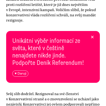
proti rozšíření letiště, které je již dnes největším
v Evropě, intenzivní kampaň. Voličům slíbil, že pokud
konzervativní vláda rozšíření schválí, na svůj mandát
rezignuje.
×
Unikátní výběr informací ze
světa, které v češtině
nenajdete nikde jinde.
Podpořte Deník Referendum!
♥ Daruji
Svůj slib dodržel. Rezignoval na své členství
v Konzervativní straně a o znovuzvolení se ucházel jako
nezávislý. Konzervativci jej ovšem podporovali nepřímo