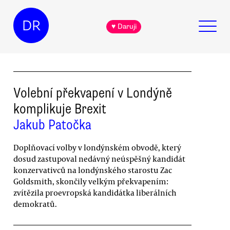
DR
♥ Daruji
Volební překvapení v Londýně
komplikuje Brexit
Jakub Patočka
Doplňovací volby v londýnském obvodě, který
dosud zastupoval nedávný neúspěšný kandidát
konzervativců na londýnského starostu Zac
Goldsmith, skončily velkým překvapením:
zvítězila proevropská kandidátka liberálních
demokratů.