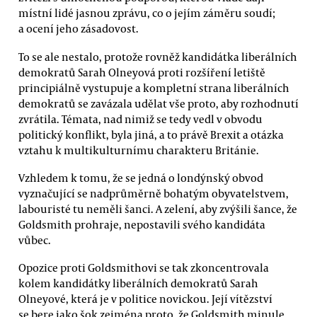
místní lidé jasnou zprávu, co o jejím záměru soudí;
a ocení jeho zásadovost.
To se ale nestalo, protože rovněž kandidátka liberálních
demokratů Sarah Olneyová proti rozšíření letiště
principiálně vystupuje a kompletní strana liberálních
demokratů se zavázala udělat vše proto, aby rozhodnutí
zvrátila. Témata, nad nimiž se tedy vedl v obvodu
politický konflikt, byla jiná, a to právě Brexit a otázka
vztahu k multikulturnímu charakteru Británie.
Vzhledem k tomu, že se jedná o londýnský obvod
vyznačující se nadprůměrně bohatým obyvatelstvem,
labouristé tu neměli šanci. A zelení, aby zvýšili šance, že
Goldsmith prohraje, nepostavili svého kandidáta
vůbec.
Opozice proti Goldsmithovi se tak zkoncentrovala
kolem kandidátky liberálních demokratů Sarah
Olneyové, která je v politice novickou. Její vítězství
se bere jako šok zejména proto, že Goldsmith minule