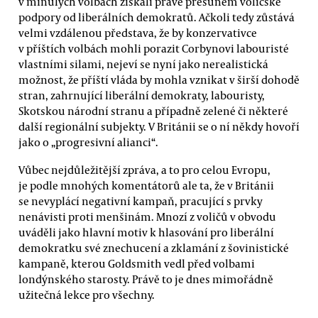
v minulých volbách získali právě přesunem voličské
podpory od liberálních demokratů. Ačkoli tedy zůstává
velmi vzdálenou představa, že by konzervativce
v příštích volbách mohli porazit Corbynovi labouristé
vlastními silami, nejeví se nyní jako nerealistická
možnost, že příští vláda by mohla vznikat v širší dohodě
stran, zahrnující liberální demokraty, labouristy,
Skotskou národní stranu a případně zelené či některé
další regionální subjekty. V Británii se o ní někdy hovoří
jako o „progresivní alianci“.
Vůbec nejdůležitější zpráva, a to pro celou Evropu,
je podle mnohých komentátorů ale ta, že v Británii
se nevyplácí negativní kampaň, pracující s prvky
nenávisti proti menšinám. Mnozí z voličů v obvodu
uváděli jako hlavní motiv k hlasování pro liberální
demokratku své znechucení a zklamání z šovinistické
kampaně, kterou Goldsmith vedl před volbami
londýnského starosty. Právě to je dnes mimořádně
užitečná lekce pro všechny.