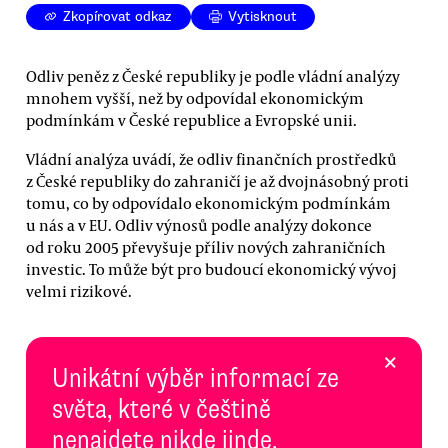
Zkopírovat odkaz
Vytisknout
Odliv peněz z České republiky je podle vládní analýzy
mnohem vyšší, než by odpovídal ekonomickým
podmínkám v České republice a Evropské unii.
Vládní analýza uvádí, že odliv finančních prostředků
z České republiky do zahraničí je až dvojnásobný proti
tomu, co by odpovídalo ekonomickým podmínkám
u nás a v EU. Odliv výnosů podle analýzy dokonce
od roku 2005 převyšuje příliv nových zahraničních
investic. To může být pro budoucí ekonomický vývoj
velmi rizikové.
×
Unikátní výběr informací ze
světa, které v češtině
nenajdete nikde jinde.