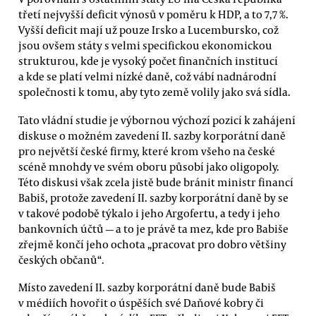
třetí nejvyšší deficit výnosů v poměru k HDP, a to 7,7 %.
Vyšší deficit mají už pouze Irsko a Lucembursko, což
jsou ovšem státy s velmi specifickou ekonomickou
strukturou, kde je vysoký počet finančních institucí
a kde se platí velmi nízké daně, což vábí nadnárodní
společnosti k tomu, aby tyto země volily jako svá sídla.
Tato vládní studie je výbornou výchozí pozicí k zahájení
diskuse o možném zavedení II. sazby korporátní daně
pro největší české firmy, které krom všeho na české
scéně mnohdy ve svém oboru působí jako oligopoly.
Této diskusi však zcela jistě bude bránit ministr financí
Babiš, protože zavedení II. sazby korporátní daně by se
v takové podobě týkalo i jeho Argofertu, a tedy i jeho
bankovních účtů — a to je právě ta mez, kde pro Babiše
zřejmě končí jeho ochota „pracovat pro dobro většiny
českých občanů“.
Místo zavedení II. sazby korporátní daně bude Babiš
v médiích hovořit o úspěších své Daňové kobry či