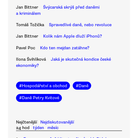
Jan Bittner
Švýcarská skrýš před daněmi
a kriminálem
Tomáš Tožička
Spravedlivé daně, nebo revoluce
Jan Bittner
Kolik nám Apple dluží iPhonů?
Pavel Poc
Kdo ten mejdan zatáhne?
Ilona Švihlíková
Jaká je skutečná kondice české
ekonomiky?
#
Hospodářství a obchod
#
Daně
#
Daně Petry Kvitové
Nejčtenější
Nejdiskutovanější
24 hod
týden
měsíc