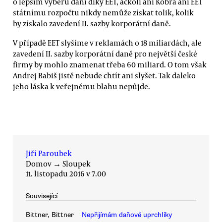
o lepším výběru daní díky EET, ačkoli ani Kobra ani EET
státnímu rozpočtu nikdy nemůže získat tolik, kolik
by získalo zavedení II. sazby korporátní daně.
V případě EET slyšíme v reklamách o 18 miliardách, ale
zavedení II. sazby korporátní daně pro největší české
firmy by mohlo znamenat třeba 60 miliard. O tom však
Andrej Babiš jistě nebude chtít ani slyšet. Tak daleko
jeho láska k veřejnému blahu nepůjde.
Jiří Paroubek
Domov
→
Sloupek
11. listopadu 2016 v 7.00
Související
Bittner, Bittner
Nepřijímám daňové uprchlíky