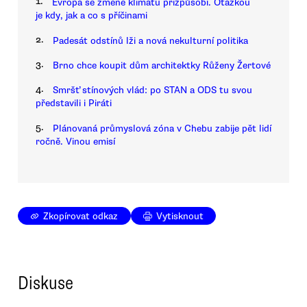
1.
Evropa se změně klimatu přizpůsobí. Otázkou
je kdy, jak a co s příčinami
2.
Padesát odstínů lži a nová nekulturní politika
3.
Brno chce koupit dům architektky Růženy Žertové
4.
Smršť stínových vlád: po STAN a ODS tu svou
představili i Piráti
5.
Plánovaná průmyslová zóna v Chebu zabije pět lidí
ročně. Vinou emisí
Zkopírovat odkaz
Vytisknout
Diskuse