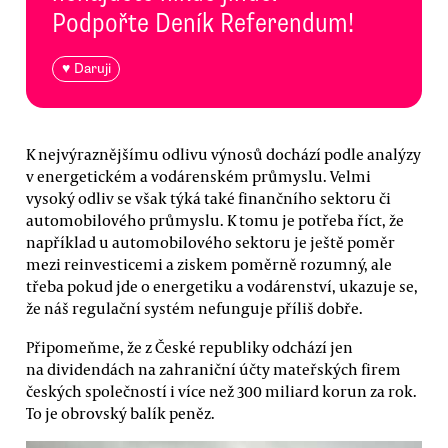
Podpořte Deník Referendum!
♥ Daruji
K nejvýraznějšímu odlivu výnosů dochází podle analýzy
v energetickém a vodárenském průmyslu. Velmi
vysoký odliv se však týká také finančního sektoru či
automobilového průmyslu. K tomu je potřeba říct, že
například u automobilového sektoru je ještě poměr
mezi reinvesticemi a ziskem poměrně rozumný, ale
třeba pokud jde o energetiku a vodárenství, ukazuje se,
že náš regulační systém nefunguje příliš dobře.
Připomeňme, že z České republiky odchází jen
na dividendách na zahraniční účty mateřských firem
českých společností i více než 300 miliard korun za rok.
To je obrovský balík peněz.