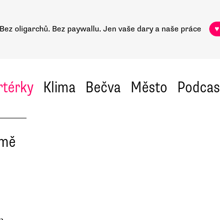
Bez oligarchů. Bez paywallu.
Jen vaše dary a naše práce
♥
rtérky
Klima
Bečva
Město
Podcas
emě
m,