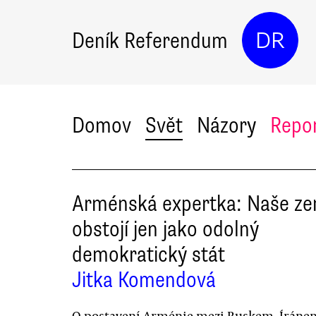
Deník Referendum
DR
Domov
Svět
Názory
Repo
Arménská expertka: Naše z
obstojí jen jako odolný
demokratický stát
Jitka Komendová
O postavení Arménie mezi Ruskem, Íráne