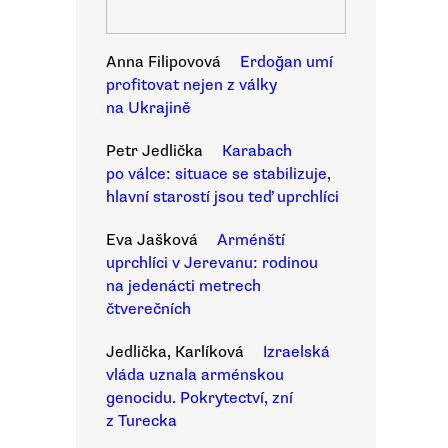
Anna Filipovová
Erdoğan umí
profitovat nejen z války
na Ukrajině
Petr Jedlička
Karabach
po válce: situace se stabilizuje,
hlavní starostí jsou teď uprchlíci
Eva Jašková
Arménští
uprchlíci v Jerevanu: rodinou
na jedenácti metrech
čtverečních
Jedlička, Karlíková
Izraelská
vláda uznala arménskou
genocidu. Pokrytectví, zní
z Turecka