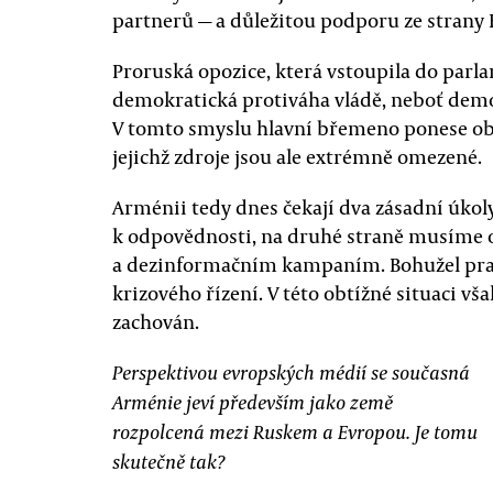
partnerů — a důležitou podporu ze strany E
Proruská opozice, která vstoupila do parl
demokratická protiváha vládě, neboť dem
V tomto smyslu hlavní břemeno ponese obč
jejichž zdroje jsou ale extrémně omezené.
Arménii tedy dnes čekají dva zásadní úkol
k odpovědnosti, na druhé straně musíme 
a dezinformačním kampaním. Bohužel pr
krizového řízení. V této obtížné situaci vš
zachován.
Perspektivou evropských médií se současná
Arménie jeví především jako země
rozpolcená mezi Ruskem a Evropou. Je tomu
skutečně tak?