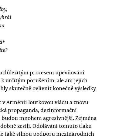
lby,
yhrál
na
ář
íte?
ošla důležitým procesem upevňování
 k určitým porušením, ale ani jejich
hly skutečně ovlivnit konečné výsledky.
t v Arménii loutkovou vládu a znovu
 Ruská propaganda, dezinformační
ní budou mnohem agresivnější. Zejména
dobně zesílí. Odolávání tomuto tlaku
ale také silnou podporu mezinárodních