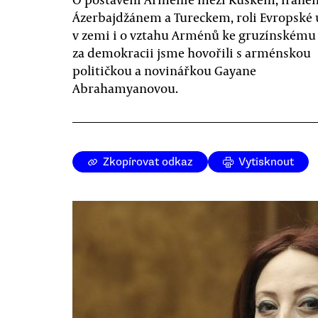
Ázerbajdžánem a Tureckem, roli Evropské 
v zemi i o vztahu Arménů ke gruzínskému 
za demokracii jsme hovořili s arménskou
političkou a novinářkou Gayane
Abrahamyanovou.
Zkopírovat odkaz
Vytisknout