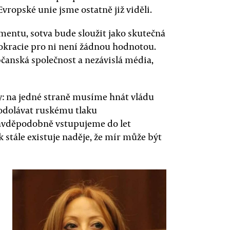
vropské unie jsme ostatně již viděli.
amentu, sotva bude sloužit jako skutečná
okracie pro ni není žádnou hodnotou.
anská společnost a nezávislá média,
y: na jedné straně musíme hnát vládu
odolávat ruskému tlaku
avděpodobně vstupujeme do let
ak stále existuje naděje, že mír může být