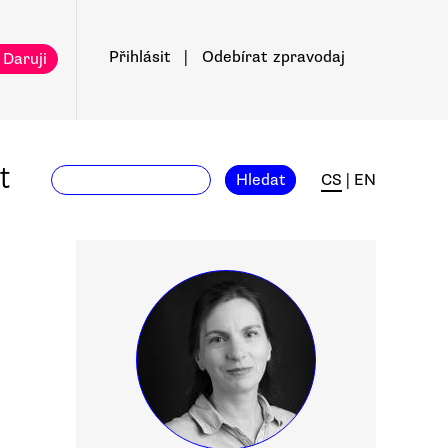
Přihlásit
|
Odebírat
zpravodaj
 Daruji
t
Hledat
CS
|
EN