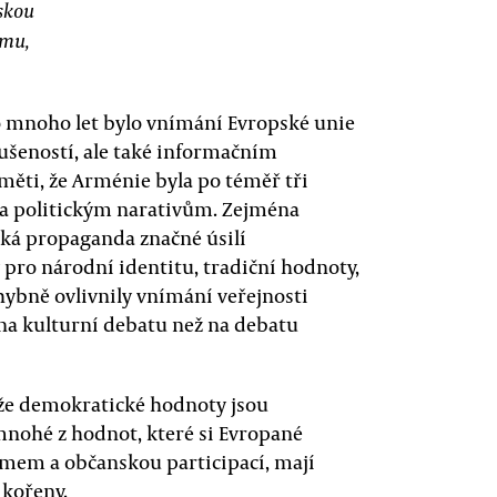
skou
omu,
o mnoho let bylo vnímání Evropské unie
šeností, ale také informačním
aměti, že Arménie byla po téměř tři
 a politickým narativům. Zejména
ská propaganda značné úsilí
 pro národní identitu, tradiční hodnoty,
hybně ovlivnily vnímání veřejnosti
 na kulturní debatu než na debatu
 že demokratické hodnoty jsou
mnohé z hodnot, které si Evropané
émem a občanskou participací, mají
kořeny.