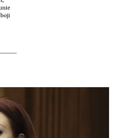
unie
boji