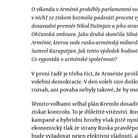
O víkendu v Arménii proběhly parlamentní vo
v nichž ze ziskem bezmála padesáti procent v
dosavadní premiér Nikol Pašinjan a jeho stra
Občanská smlouva. Jako druhá skončila Silná
Arménie, kterou vede rusko-arménský miliard
Samvel Karapetjan. Jak tento výsledek hodnot
Co vypovídá o arménské společnosti?
V první řadě je třeba říci, že Arménie pr
volební demokracie. V den voleb sice došlo
rozsah, ani povaha nebyly takové, že by mo
Těmito volbami selhal plán Kremlu dosadi
získat kontrolu. To je důležité vítězství.
kampaně a hybridní hrozby však jistě ny
ekonomický tlak ze strany Ruska pravděpo
bude vyžadovat nejen efektivní vládnutí, 