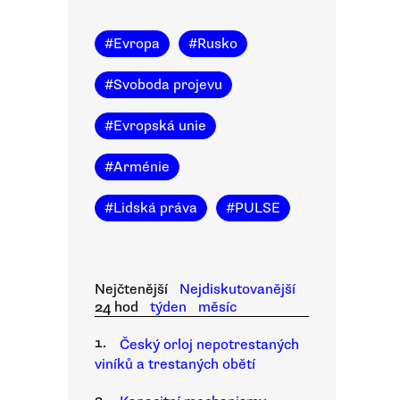
#
Evropa
#
Rusko
#
Svoboda projevu
#
Evropská unie
#
Arménie
#
Lidská práva
#
PULSE
Nejčtenější
Nejdiskutovanější
24 hod
týden
měsíc
1.
Český orloj nepotrestaných
viníků a trestaných obětí