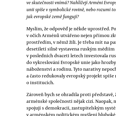
ve skutečnosti vnímá? Nahlížejí Arméni Evrop
unii spíše v symbolické rovině, nebo rozumí t
jak evropské země fungují?
Myslím, že odpověď je někde uprostřed. P
v očích Arménů utvářeno nejen přímou zku
prostředím, v němž žili. Je třeba mít na p
desetiletí silně vystavena ruským médiím
v posledních dvaceti letech investovala ru
do vykreslování Evropské unie jako hrozby
náboženství a rodinu. Tyto narativy nepoc
a často redukovaly evropský projekt spíše
o institucích.
Zároveň bych se ohradila proti představě,
arménské společnosti nějak cizí. Naopak, 
spojují s demokracií, zastupitelským syst
v arménském politickém myšlení hluboké 