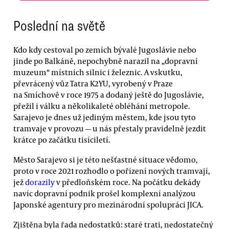
Poslední na světě
Kdo kdy cestoval po zemích bývalé Jugoslávie nebo
jinde po Balkáně, nepochybně narazil na „dopravní
muzeum“ místních silnic i železnic. A vskutku,
převrácený vůz Tatra K2YU, vyrobený v Praze
na Smíchově v roce 1975 a dodaný ještě do Jugoslávie,
přežil i válku a několikaleté obléhání metropole.
Sarajevo je dnes už jediným městem, kde jsou tyto
tramvaje v provozu — u nás přestaly pravidelně jezdit
krátce po začátku tisíciletí.
Město Sarajevo si je této nešťastné situace vědomo,
proto v roce 2021 rozhodlo o pořízení nových tramvají,
jež
dorazily
v předloňském roce. Na počátku dekády
navíc dopravní podnik prošel komplexní analýzou
Japonské agentury pro mezinárodní spolupráci JICA.
Zjištěna byla řada nedostatků: staré trati, nedostatečný