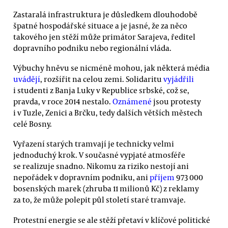
Zastaralá infrastruktura je důsledkem dlouhodobě
špatné hospodářské situace a je jasné, že za něco
takového jen stěží může primátor Sarajeva, ředitel
dopravního podniku nebo regionální vláda.
Výbuchy hněvu se nicméně mohou, jak některá média
uvádějí
, rozšířit na celou zemi. Solidaritu
vyjádřili
i studenti z Banja Luky v Republice srbské, což se,
pravda, v roce 2014 nestalo.
Oznámené
jsou protesty
i v Tuzle, Zenici a Brčku, tedy dalších větších městech
celé Bosny.
Vyřazení starých tramvají je technicky velmi
jednoduchý krok. V současné vypjaté atmosféře
se realizuje snadno. Nikomu za riziko nestojí ani
nepořádek v dopravním podniku, ani
příjem
973 000
bosenských marek
(zhruba 11 milionů Kč) z reklamy
za to, že může polepit půl století staré tramvaje.
Protestní energie se ale stěží přetaví v klíčové politické