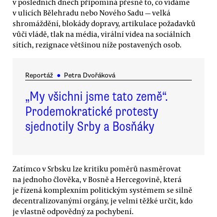
v posledních dnech připomíná přesně to, co vídáme
v ulicích Bělehradu nebo Nového Sadu — velká
shromáždění, blokády dopravy, artikulace požadavků
vůči vládě, tlak na média, virální videa na sociálních
sítích, rezignace většinou níže postavených osob.
Reportáž
●
Petra Dvořáková
„My všichni jsme tato země“.
Prodemokratické protesty
sjednotily Srby a Bosňáky
Zatímco v Srbsku lze kritiku poměrů nasměrovat
na jednoho člověka, v Bosně a Hercegovině, která
je řízená komplexním politickým systémem se silně
decentralizovanými orgány, je velmi těžké určit, kdo
je vlastně odpovědný za pochybení.