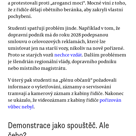
a protestovali proti „aroganci moci“. Mocné viní z toho,
že z řidiče dělají obětního beránka, aby zakryli vlastní
pochybení.
Studenti spatřují problém jinde. Například v tom, že
dopravní podnik má do roku 2028 podepsanou
smlouvu o celovozových reklamách, které lze
umisťovat jen na starší vozy, nikoliv na nově pořízené.
Proto se starých vozů
nechce vzdát
. Dalším problémem
je šlendrián regionální vlády, dopravního podniku
nebo místního magistrátu.
V úterý pak studenti na „plénu občanů“ požadovali
informace o vyšetřování, záznamy o servisování
tramvají a kamerový záznam z kabiny řidiče. Nakonec
se ukázalo, že videozáznam z kabiny řidiče
pořizován
vůbec nebyl
.
Demonstrace jako spouštěč. Ale
čeho?