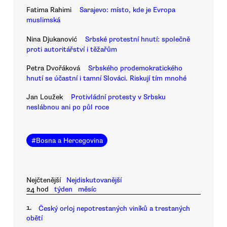
Fatima Rahimi
Sarajevo: místo, kde je Evropa
muslimská
Nina Djukanović
Srbské protestní hnutí: společně
proti autoritářství i těžařům
Petra Dvořáková
Srbského prodemokratického
hnutí se účastní i tamní Slováci. Riskují tím mnohé
Jan Loužek
Protivládní protesty v Srbsku
neslábnou ani po půl roce
#
Bosna a Hercegovina
Nejčtenější
Nejdiskutovanější
24 hod
týden
měsíc
1.
Český orloj nepotrestaných viníků a trestaných
obětí