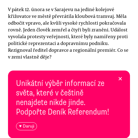
V pátek 12. února se v Sarajevu na jediné kolejové
křižovatce ve městě převrátila kloubová tramvaj. Měla
odbočit vpravo, ale kvůli vysoké rychlosti pokračovala
rovně. Jeden člověk zemřel a čtyři byli zraněni. Událost
vyvolala protesty veřejnosti, které byly namířeny proti
politické reprezentaci a dopravnímu podniku.
Rezignoval ředitel dopravce a regionální premiér. Co se
v zemi vlastně děje?
×
Unikátní výběr informací ze
světa, které v češtině
nenajdete nikde jinde.
Podpořte Deník Referendum!
♥ Daruji