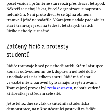
počet vozidel, průměrné stáří vozů přes dvacet let apod.
Někteří se nebojí říkat, že celá organizace je naprosto
nefunkční. Není proto divu, že se úplná obměna
tramvají ještě nepodařila. V Sarajevu nadále padesát let
staré tramvaje jezdí na šedesát let starých tratích.
Riziko nehody je značné.
Zatčený řidič a protesty
studentů
Řidiče tramvaje hned po nehodě zatkli. Státní zástupce
konal s odůvodněním, že k dopravní nehodě došlo
z nedbalosti s následkem smrti. Řidič má zůstat
ve vazbě měsíc, zároveň bylo zahájeno vyšetřování.
Tramvajový provoz byl
zcela zastaven
, neboť uvedená
křižovatka je středem celé sítě.
Ještě téhož dne se však uskutečnila studentská
demonstrace, na níž se účastníci postavili za řidiče