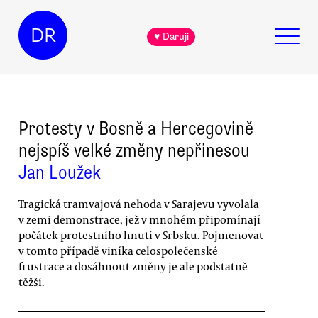
DR
♥ Daruji
Protesty v Bosně a Hercegovině
nejspíš velké změny nepřinesou
Jan Loužek
Tragická tramvajová nehoda v Sarajevu vyvolala
v zemi demonstrace, jež v mnohém připomínají
počátek protestního hnutí v Srbsku. Pojmenovat
v tomto případě viníka celospolečenské
frustrace a dosáhnout změny je ale podstatně
těžší.