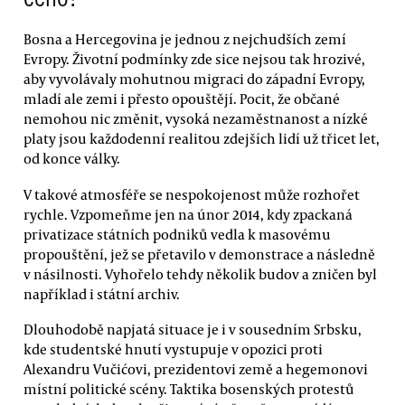
Bosna a Hercegovina je jednou z nejchudších zemí
Evropy. Životní podmínky zde sice nejsou tak hrozivé,
aby vyvolávaly mohutnou migraci do západní Evropy,
mladí ale zemi i přesto opouštějí. Pocit, že občané
nemohou nic změnit, vysoká nezaměstnanost a nízké
platy jsou každodenní realitou zdejších lidí už třicet let,
od konce války.
V takové atmosféře se nespokojenost může rozhořet
rychle. Vzpomeňme jen na únor 2014, kdy zpackaná
privatizace státních podniků vedla k masovému
propouštění, jež se přetavilo v demonstrace a následně
v násilnosti. Vyhořelo tehdy několik budov a zničen byl
například i státní archiv.
Dlouhodobě napjatá situace je i v sousedním Srbsku,
kde studentské hnutí vystupuje v opozici proti
Alexandru Vučićovi, prezidentovi země a hegemonovi
místní politické scény. Taktika bosenských protestů