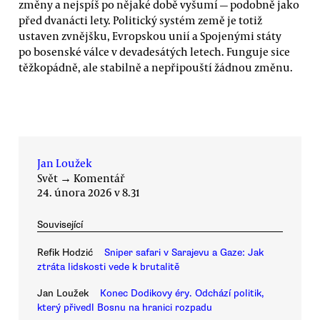
změny a nejspíš po nějaké době vyšumí — podobně jako
před dvanácti lety. Politický systém země je totiž
ustaven zvnějšku, Evropskou unií a Spojenými státy
po bosenské válce v devadesátých letech. Funguje sice
těžkopádně, ale stabilně a nepřipouští žádnou změnu.
Jan Loužek
Svět
→
Komentář
24. února 2026 v 8.31
Související
Refik Hodzić
Sniper safari v Sarajevu a Gaze: Jak
ztráta lidskosti vede k brutalitě
Jan Loužek
Konec Dodikovy éry. Odchází politik,
který přivedl Bosnu na hranici rozpadu