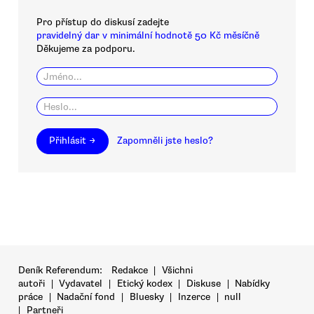
Pro přístup do diskusí zadejte
pravidelný dar v minimální hodnotě 50 Kč měsíčně
Děkujeme za podporu.
Přihlásit →
Zapomněli jste heslo?
Deník Referendum:
Redakce
|
Všichni
autoři
|
Vydavatel
|
Etický kodex
|
Diskuse
|
Nabídky
práce
|
Nadační fond
|
Bluesky
|
Inzerce
|
null
|
Partneři