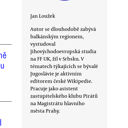
Jan Loužek
Autor se dlouhodobě zabývá
balkánským regionem,
vystudoval
Jihovýchodoevropská studia
ně
na FF UK, žil v Srbsku. V
ou
tématech týkajících se bývalé
Jugoslávie je aktivním
editorem české Wikipedie.
Pracuje jako asistent
zastupitelského klubu Pirátů
na Magistrátu hlavního
města Prahy.
l