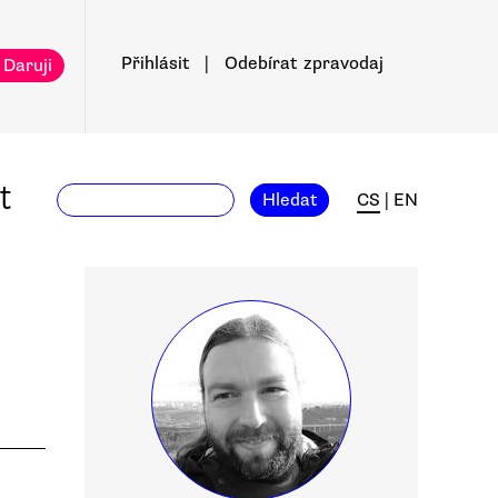
Přihlásit
|
Odebírat
zpravodaj
 Daruji
t
Hledat
CS
|
EN