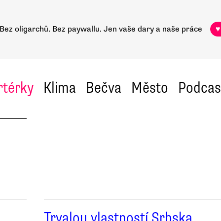
Bez oligarchů. Bez paywallu.
Jen vaše dary a naše práce
♥
rtérky
Klima
Bečva
Město
Podcas
Trvalou vlastností Srbska