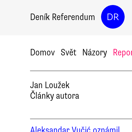
Deník Referendum
DR
Domov
Svět
Názory
Repo
Jan
Loužek
Články autora
Aleksandar Vučić oznámil