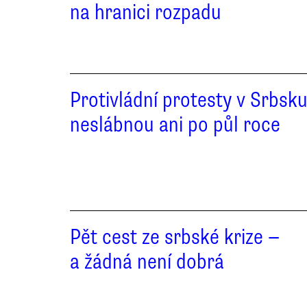
na hranici rozpadu
Protivládní protesty v Srbsk
neslábnou ani po půl roce
Pět cest ze srbské krize —
a žádná není dobrá