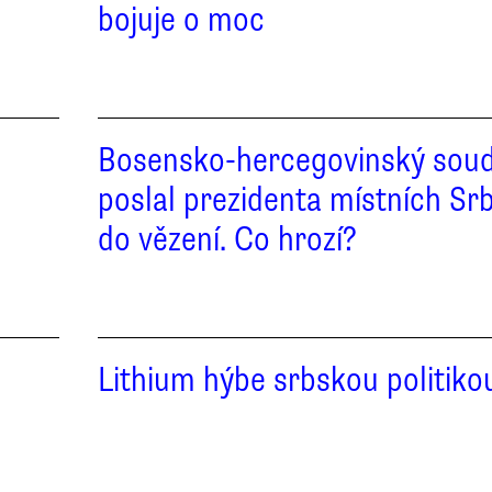
bojuje o moc
u
Bosensko-hercegovinský sou
poslal prezidenta místních Sr
do vězení. Co hrozí?
Lithium hýbe srbskou politiko