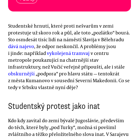
Studentské hrnutí, které proti nešvarům v zemi
protestuje už skoro rok a půl, ale toto „pozlátko“ bourá.
Sto osmdesát tisíc lidí na náměstí Slavija v Bělehradu
dává najevo
, že odpor neskončil. A problémy jsou
i jinde: například
vykolejená tramvaj
v centru
metropole poukazující na chatrnější stav
infrastruktury, než Vučić veřejně připouští, ale i stále
obskurnější
„podpora“ pro hlavu státu — tentokrát
z města Kumanovo v sousední Severní Makedonii. Co se
tedy v Srbsku vlastně nyní děje?
Studentský protest jako inat
Kdo kdy zavítal do zemí bývalé Jugoslávie, především
do těch, které byly „pod Turky“, možná si povšiml
zvláštního a těžko přeložitelného slova inat. V Sarajevu