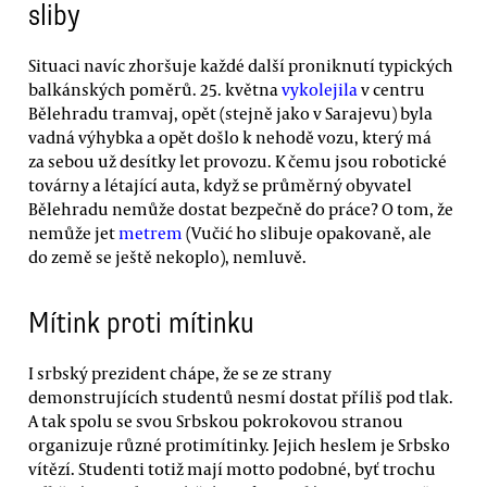
sliby
Situaci navíc zhoršuje každé další proniknutí typických
balkánských poměrů. 25. května
vykolejila
v centru
Bělehradu tramvaj, opět (stejně jako v Sarajevu) byla
vadná výhybka a opět došlo k nehodě vozu, který má
za sebou už desítky let provozu. K čemu jsou robotické
továrny a létající auta, když se průměrný obyvatel
Bělehradu nemůže dostat bezpečně do práce? O tom, že
nemůže jet
metrem
(Vučić ho slibuje opakovaně, ale
do země se ještě nekoplo), nemluvě.
Mítink proti mítinku
I srbský prezident chápe, že se ze strany
demonstrujících studentů nesmí dostat příliš pod tlak.
A tak spolu se svou Srbskou pokrokovou stranou
organizuje různé protimítinky. Jejich heslem je Srbsko
vítězí. Studenti totiž mají motto podobné, byť trochu