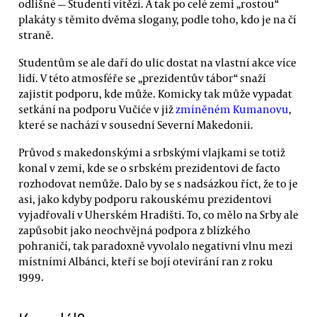
odlišné — Studenti vítězí. A tak po celé zemi „rostou“
plakáty s těmito dvěma slogany, podle toho, kdo je na čí
straně.
Studentům se ale daří do ulic dostat na vlastní akce více
lidí. V této atmosféře se „prezidentův tábor“ snaží
zajistit podporu, kde může. Komicky tak může vypadat
setkání na podporu Vučiće v již
zmíněném
Kumanovu
,
které se nachází v sousední Severní Makedonii.
Průvod s makedonskými a srbskými vlajkami se totiž
konal v zemi, kde se o srbském prezidentovi de facto
rozhodovat nemůže. Dalo by se s nadsázkou říct, že to je
asi, jako kdyby podporu rakouskému prezidentovi
vyjadřovali v Uherském Hradišti. To, co mělo na Srby ale
zapůsobit jako neochvějná podpora z blízkého
pohraničí, tak paradoxně vyvolalo negativní vlnu mezi
místními Albánci, kteří se bojí otevírání ran z roku
1999.