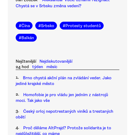
Chystá se v Srbsku změna vedení?
#
Čína
#
Srbsko
#
Protesty studentů
#
Balkán
Nejčtenější
Nejdiskutovanější
24 hod
týden
měsíc
1.
Brno chystá akční plán na zvládání veder. Jako
jediné krajské město
2.
Homofobie je pro vládu jen jedním z nástrojů
moci. Tak jako vše
3.
Český orloj nepotrestaných viníků a trestaných
obětí
4.
Proč děláme AltPrajd? Protože solidarita je to
nejdůležitější, co máme