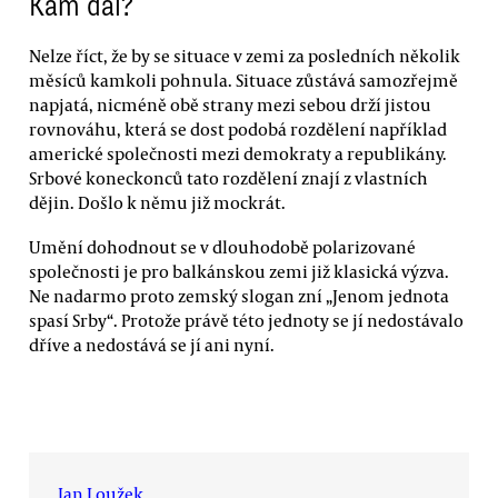
Kam dál?
Nelze říct, že by se situace v zemi za posledních několik
měsíců kamkoli pohnula. Situace zůstává samozřejmě
napjatá, nicméně obě strany mezi sebou drží jistou
rovnováhu, která se dost podobá rozdělení například
americké společnosti mezi demokraty a republikány.
Srbové koneckonců tato rozdělení znají z vlastních
dějin. Došlo k němu již mockrát.
Umění dohodnout se v dlouhodobě polarizované
společnosti je pro balkánskou zemi již klasická výzva.
Ne nadarmo proto zemský slogan zní „Jenom jednota
spasí Srby“. Protože právě této jednoty se jí nedostávalo
dříve a nedostává se jí ani nyní.
Jan Loužek