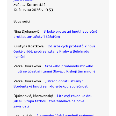
Svět
→
Komentář
12. června 2026 v 10.53
Související
Nina Djukanović
Srbské protestní hnutí: společně
proti autoritářství i těžařům
Kristýna Kostková
Od srbských protestů k nové
české vládě: proč se vztahy Prahy a Bělehradu
nemění
Petra Dvořáková
Srbského prodemokratického
hnutí se účastní i tamní Slováci. Riskují tím mnohé
Petra Dvořáková
„Strach obrátil strany.“
Studentské hnutí semklo srbskou společnost
Djukanović, Moravanský
Lithiový závod ke dnu:
jak si Evropa těžbou lithia zadělává na nové
závislosti
Jan Loužek
Aleksandar Vučić oznámil rezignaci.