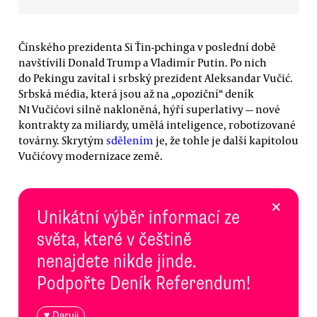
Čínského prezidenta Si Ťin-pchinga v poslední době
navštívili Donald Trump a Vladimír Putin. Po nich
do Pekingu zavítal i srbský prezident Aleksandar Vučić.
Srbská média, která jsou až na „opoziční“ deník
N1 Vučićovi silně nakloněná, hýří superlativy — nové
kontrakty za miliardy, umělá inteligence, robotizované
továrny. Skrytým
sdělením
je, že tohle je další kapitolou
Vučićovy modernizace země.
×
Unikátní výběr informací ze
světa, které v češtině
nenajdete nikde jinde.
Podpořte Deník Referendum!
♥ Daruji