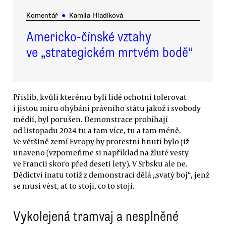
Komentář
●
Kamila Hladíková
Americko-čínské vztahy
ve „strategickém mrtvém bodě“
Příslib, kvůli kterému byli lidé ochotni tolerovat
i jistou míru ohýbání právního státu jakož i svobody
médií, byl porušen. Demonstrace probíhají
od listopadu 2024 tu a tam více, tu a tam méně.
Ve většině zemí Evropy by protestní hnutí bylo již
unaveno (vzpomeňme si například na žluté vesty
ve Francii skoro před deseti lety). V Srbsku ale ne.
Dědictví inatu totiž z demonstrací dělá „svatý boj“, jenž
se musí vést, ať to stojí, co to stojí.
Vykolejená tramvaj a nesplněné