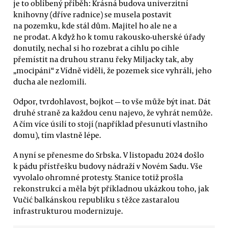
je to oblíbený příběh: Krásná budova univerzitní
knihovny (dříve radnice) se musela postavit
na pozemku, kde stál dům. Majitel ho ale ne a
ne prodat. A když ho k tomu rakousko-uherské úřady
donutily, nechal si ho rozebrat a cihlu po cihle
přemístit na druhou stranu řeky Miljacky tak, aby
„mocipáni“ z Vídně viděli, že pozemek sice vyhráli, jeho
ducha ale nezlomili.
Odpor, tvrdohlavost, bojkot — to vše může být inat. Dát
druhé straně za každou cenu najevo, že vyhrát nemůže.
A čím více úsilí to stojí (například přesunutí vlastního
domu), tím vlastně lépe.
A nyní se přenesme do Srbska. V listopadu 2024 došlo
k pádu přístřešku budovy nádraží v Novém Sadu. Vše
vyvolalo ohromné protesty. Stanice totiž prošla
rekonstrukcí a měla být příkladnou ukázkou toho, jak
Vučić balkánskou republiku s těžce zastaralou
infrastrukturou modernizuje.