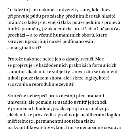
Co když to jsou nakonec univerzity samy, kdo dnes
připravuje půdu pro zásahy, před nimiž se tak hlasitě
brání? Co když jsou vnější tlaky pouze jedním z projevů
hlubší proměny, jíž akademické prostředí už nějaký čas
prochází — a to včetně humanitních oborů, které
zároveň upozorňují na své podfinancování
a marginalizaci?
Protože nakonec nejde jen o zásahy zvenčí. Moc
se projevuje i v každodenních praktikách formujících
samotné akademické subjekty. Univerzita se tak mění
nikoli pouze tlakem shora, ale i skrze logiky, které
si osvojila a reprodukuje zevnitř.
Skutečné nebezpečí proto nestojí před branami
univerzit, ale pomalu se usadilo uvnitř jejich zdí.
V proměnách hodnot, jež akceptují a normalizují:
akademické prostředí reprodukuje neoliberální logiku
měřitelnosti, permanentní soutěže a tlaku
na kvantifikovatelný výkon. Tím se nenápadně posouvá