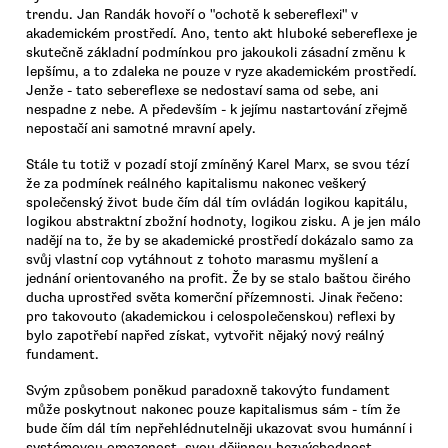
trendu. Jan Randák hovoří o "ochotě k sebereflexi" v
akademickém prostředí. Ano, tento akt hluboké sebereflexe je
skutečně základní podmínkou pro jakoukoli zásadní změnu k
lepšímu, a to zdaleka ne pouze v ryze akademickém prostředí.
Jenže - tato sebereflexe se nedostaví sama od sebe, ani
nespadne z nebe. A především - k jejímu nastartování zřejmě
nepostačí ani samotné mravní apely.
Stále tu totiž v pozadí stojí zmíněný Karel Marx, se svou tézí
že za podmínek reálného kapitalismu nakonec veškerý
společenský život bude čím dál tím ovládán logikou kapitálu,
logikou abstraktní zbožní hodnoty, logikou zisku. A je jen málo
nadějí na to, že by se akademické prostředí dokázalo samo za
svůj vlastní cop vytáhnout z tohoto marasmu myšlení a
jednání orientovaného na profit. Že by se stalo baštou čirého
ducha uprostřed světa komerční přízemnosti. Jinak řečeno:
pro takovouto (akademickou i celospolečenskou) reflexi by
bylo zapotřebí napřed získat, vytvořit nějaký nový reálný
fundament.
Svým způsobem poněkud paradoxně takovýto fundament
může poskytnout nakonec pouze kapitalismus sám - tím že
bude čím dál tím nepřehlédnutelněji ukazovat svou humánní i
systémovou omezenost, svou dějinnou bezvýchodnost.