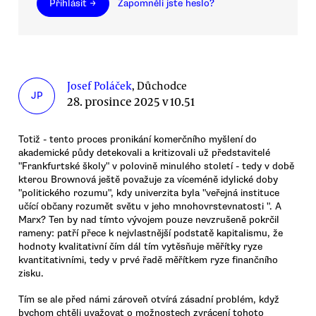
Přihlásit →
Zapomněli jste heslo?
Josef Poláček
, Důchodce
JP
28. prosince 2025 v 10.51
Totiž - tento proces pronikání komerčního myšlení do
akademické půdy detekovali a kritizovali už představitelé
"Frankfurtské školy" v polovině minulého století - tedy v době
kterou Brownová ještě považuje za víceméně idylické doby
"politického rozumu", kdy univerzita byla "veřejná instituce
učící občany rozumět světu v jeho mnohovrstevnatosti ". A
Marx? Ten by nad tímto vývojem pouze nevzrušeně pokrčil
rameny: patří přece k nejvlastnější podstatě kapitalismu, že
hodnoty kvalitativní čím dál tím vytěsňuje měřítky ryze
kvantitativními, tedy v prvé řadě měřítkem ryze finančního
zisku.
Tím se ale před námi zároveň otvírá zásadní problém, když
bychom chtěli uvažovat o možnostech zvrácení tohoto