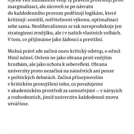
marginalizaci, ale zároveň se po návratu
do každodenního provozu podřizují logikám, které
kritizují: soutěži, měřitelnosti výkonu, optimalizaci
sebe sama. Neoliberalismus se tak nereprodukuje jen
strategiemi zvnějšku, ale i v našich vlastních volbách.
V tom, co přijímáme jako žádoucí a prestižní.
Možná právě zde začíná onen kritický odstup, o němž
Himl mluví. Ovšem ne jako obrana proti vnějším
hrozbám, ale jako ochota k sebereflexi. Obrana
univerzity proto nezačíná na náměstích ani pouze
v politických debatách. Začíná přinejmenším
v kritickém promýšlení toho, co považujeme
v akademickém prostředí za samozřejmé — v návycích
a rozhodnutích, jimiž univerzitu každodenně znovu
utváříme.