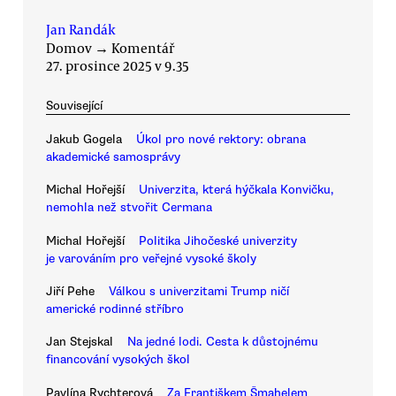
Jan Randák
Domov
→
Komentář
27. prosince 2025 v 9.35
Související
Jakub Gogela
Úkol pro nové rektory: obrana
akademické samosprávy
Michal Hořejší
Univerzita, která hýčkala Konvičku,
nemohla než stvořit Cermana
Michal Hořejší
Politika Jihočeské univerzity
je varováním pro veřejné vysoké školy
Jiří Pehe
Válkou s univerzitami Trump ničí
americké rodinné stříbro
Jan Stejskal
Na jedné lodi. Cesta k důstojnému
financování vysokých škol
Pavlína Rychterová
Za Františkem Šmahelem