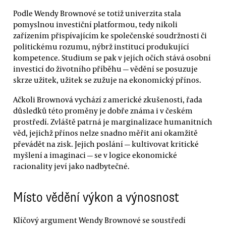
Podle Wendy Brownové se totiž univerzita stala
pomyslnou investiční platformou, tedy nikoli
zařízením přispívajícím ke společenské soudržnosti či
politickému rozumu, nýbrž institucí produkující
kompetence. Studium se pak v jejích očích stává osobní
investicí do životního příběhu — vědění se posuzuje
skrze užitek, užitek se zužuje na ekonomický přínos.
Ačkoli Brownová vychází z americké zkušenosti, řada
důsledků této proměny je dobře známa i v českém
prostředí. Zvláště patrná je marginalizace humanitních
věd, jejichž přínos nelze snadno měřit ani okamžitě
převádět na zisk. Jejich poslání — kultivovat kritické
myšlení a imaginaci — se v logice ekonomické
racionality jeví jako nadbytečné.
Místo vědění výkon a výnosnost
Klíčový argument Wendy Brownové se soustředí