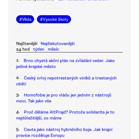
#
Věda
#
Vysoké školy
Nejčtenější
Nejdiskutovanější
24 hod
týden
měsíc
1.
Brno chystá akční plán na zvládání veder. Jako
jediné krajské město
2.
Český orloj nepotrestaných viníků a trestaných
obětí
3.
Homofobie je pro vládu jen jedním z nástrojů
moci. Tak jako vše
4.
Proč děláme AltPrajd? Protože solidarita je to
nejdůležitější, co máme
5.
Ceuta jako nástroj hybridního boje. Jak krajní
pravice rozděluje Evropu