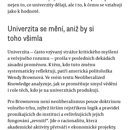
nejen to, co univerzity dělají, ale i to, k čemu se vztahují
jako k hodnotě.
Univerzita se mění, aniž by si
toho všimla
Univerzita — často vzývaný strážce kritického myšlení
a veřejného rozumu — prošla v posledních dekádách
zásadní proměnou. K těm, kdo tuto změnu
systematicky reflektují, patří americká politoložka
Wendy Brownová. Ve svém textu Neoliberalized
Knowledge analyzuje, jak se proměňuje smysl vědění
i role těch, kdo je na univerzitách produkují.
Pro Brownovou není neoliberalismus pouze doktrínou
volného trhu, nýbrž širším rejstříkem logik a pravidel
pronikajících do institucí a ovlivňujících jejich
fungování „zevnitř“. Jde o racionalitu, která
akademické aktivity přetváří v ekonomické projekty.