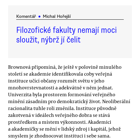
Komentář
●
Michal Hořejší
Filozofické fakulty nemají moci
sloužit, nýbrž jí čelit
Brownová připomíná, že ještě v polovině minulého
století se akademie identifikovala coby veřejná
instituce učící občany rozumět světu v jeho
mnohovrstevnatosti a adekvátně v něm jednat.
Univerzita byla prostorem formování veřejného
mínění zásadním pro demokratický život. Neoliberální
racionalita tuhle roli změnila. Instituce původně
zakotvená v ideálech veřejného dobra se stává
prostředkem a místem výkonnosti. Akademici
a akademičky se mění v lidský zdroj i kapitál, jehož
smyslem je zhodnocovat instituci i sebe sama.