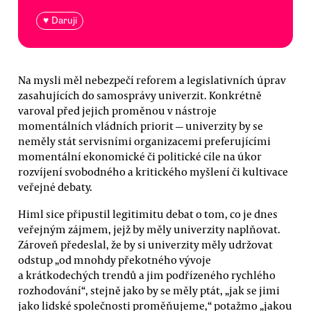
♥ Daruji
Na mysli měl nebezpečí reforem a legislativních úprav
zasahujících do samosprávy univerzit. Konkrétně
varoval před jejich proměnou v nástroje
momentálních vládních priorit — univerzity by se
neměly stát servisními organizacemi preferujícími
momentální ekonomické či politické cíle na úkor
rozvíjení svobodného a kritického myšlení či kultivace
veřejné debaty.
Himl sice připustil legitimitu debat o tom, co je dnes
veřejným zájmem, jejž by měly univerzity naplňovat.
Zároveň předeslal, že by si univerzity měly udržovat
odstup „od mnohdy překotného vývoje
a krátkodechých trendů a jim podřízeného rychlého
rozhodování“, stejně jako by se měly ptát, „jak se jimi
jako lidské společnosti proměňujeme,“ potažmo „jakou