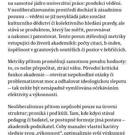
na samotné jádro univerzitní práce: produkci vědění.
V neoliberalizovaném prostředí dochází k zásadnímu
posunu — vědění se již nevykládá jako součást
kulturního dědictví či kolektivního hledání pravdy, ale
stává se produktem, který lze měřit, porovnávat
a nakonec i patentovat. Tento posun ztělesňují metriky
vstupující do životů akademiků: počty citací, h-index,
úspěšnost v grantových soutěžích či pozice v žebříčcích.
Metriky přitom proměňují samotnou povahu hodnoty:
to, co nelze přepočítat, ztrácí váhu. Původní kritická
funkce akademie — otevírat nepohodlné otázky či
problematizovat moc a odhalovat ideologickou slepotu
— tak může být nenápadně vymlčována očekáváním
efektivity a výkonnosti.
Neoliberalismus přitom nepůsobí pouze na úrovni
struktur; proniká i pod kůži. Tam, kde kdysi stával
pedagog či badatel, se postupně formuje jiná postava —
akademik-podnikatel. Coby manažer vlastní kariéry
sleduje svou „výkonnost“, optimalizuje svůj výzkumný