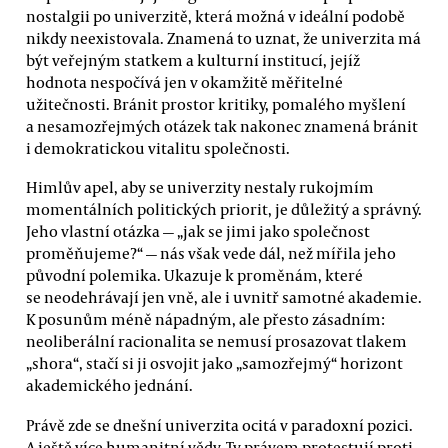
nostalgii po univerzitě, která možná v ideální podobě
nikdy neexistovala. Znamená to uznat, že univerzita má
být veřejným statkem a kulturní institucí, jejíž
hodnota nespočívá jen v okamžitě měřitelné
užitečnosti. Bránit prostor kritiky, pomalého myšlení
a nesamozřejmých otázek tak nakonec znamená bránit
i demokratickou vitalitu společnosti.
Himlův apel, aby se univerzity nestaly rukojmím
momentálních politických priorit, je důležitý a správný.
Jeho vlastní otázka — „jak se jimi jako společnost
proměňujeme?“ — nás však vede dál, než mířila jeho
původní polemika. Ukazuje k proměnám, které
se neodehrávají jen vně, ale i uvnitř samotné akademie.
K posunům méně nápadným, ale přesto zásadním:
neoliberální racionalita se nemusí prosazovat tlakem
„shora“, stačí si ji osvojit jako „samozřejmý“ horizont
akademického jednání.
Právě zde se dnešní univerzita ocitá v paradoxní pozici.
A ještě více humanitní vědy. Ty právem protestují proti