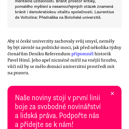
měřitelné užitečnosti. Bránit prostor kritiky,
pomalého myšlení a nesamozřejmých otázek znamená
bránit i demokratickou vitalitu společnosti. Laurentius
de Voltolina: Přednáška na Boloňské univerzitě.
Aby si české univerzity zachovaly svůj smysl, neměly
by být závislé na politické moci, jak před několika týdny
čtenářům Deníku Referendum
připomněl
historik
Pavel Himl. Jeho apel nicméně mířil na vnější hrozbu,
vůči níž by se mělo domácí univerzitní prostředí mít
na pozoru.
×
Naše noviny stojí v první linii
boje za svobodné novinářství
a lidská práva. Podpořte nás
a přidejte se k nám!