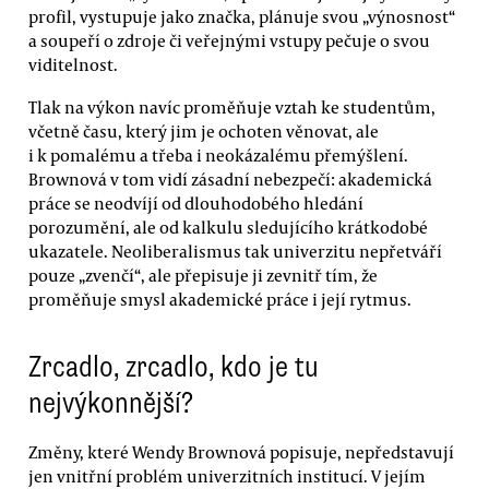
profil, vystupuje jako značka, plánuje svou „výnosnost“
a soupeří o zdroje či veřejnými vstupy pečuje o svou
viditelnost.
Tlak na výkon navíc proměňuje vztah ke studentům,
včetně času, který jim je ochoten věnovat, ale
i k pomalému a třeba i neokázalému přemýšlení.
Brownová v tom vidí zásadní nebezpečí: akademická
práce se neodvíjí od dlouhodobého hledání
porozumění, ale od kalkulu sledujícího krátkodobé
ukazatele. Neoliberalismus tak univerzitu nepřetváří
pouze „zvenčí“, ale přepisuje ji zevnitř tím, že
proměňuje smysl akademické práce i její rytmus.
Zrcadlo, zrcadlo, kdo je tu
nejvýkonnější?
Změny, které Wendy Brownová popisuje, nepředstavují
jen vnitřní problém univerzitních institucí. V jejím