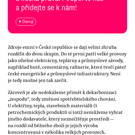
a přidejte se k nám!
♥ Daruji
Zdroje emisí v České republice se dají velmi zhruba
rozdělit do dvou skupin. Do té první patří velké provozy
jako uhelné elektrárny, teplárny a průmyslové závody,
například hutě, cementárny, rafinerie, které tvoří páteř
české energetické a průmyslové infrastruktury. Není
je tedy možné jen tak zavřít.
Zároveň je ale nedokážeme přimět k dekarbonizaci
„zespodu“, tedy změnou spotřebitelského chování.
U elektřiny, tepla, stavebních materiálů či
petrochemických produktů si totiž nemůžeme vybrat
jiného dodavatele, který neznečišťuje prostředí —
na rozdíl od běžného zboží je jejich výroba
koncentrovaná v několika velkých provozech.