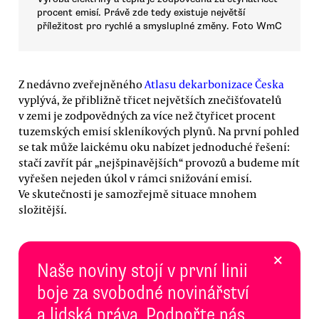
procent emisí. Právě zde tedy existuje největší
příležitost pro rychlé a smysluplné změny. Foto WmC
Z nedávno zveřejněného
Atlasu dekarbonizace Česka
vyplývá, že přibližně třicet největších znečišťovatelů
v zemi je zodpovědných za více než čtyřicet procent
tuzemských emisí skleníkových plynů. Na první pohled
se tak může laickému oku nabízet jednoduché řešení:
stačí zavřít pár „nejšpinavějších“ provozů a budeme mít
vyřešen nejeden úkol v rámci snižování emisí.
Ve skutečnosti je samozřejmě situace mnohem
složitější.
×
Naše noviny stojí v první linii
boje za svobodné novinářství
a lidská práva. Podpořte nás