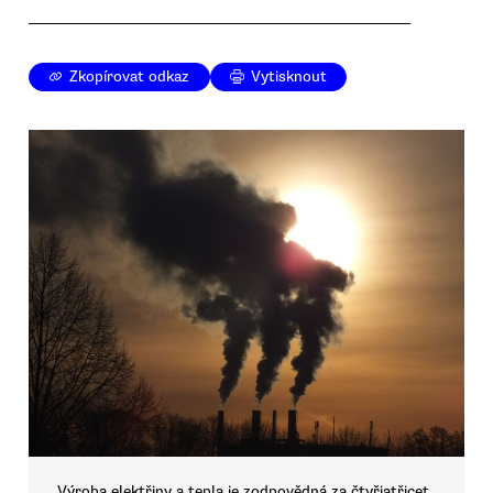
Zkopírovat odkaz
Vytisknout
Výroba elektřiny a tepla je zodpovědná za čtyřiatřicet