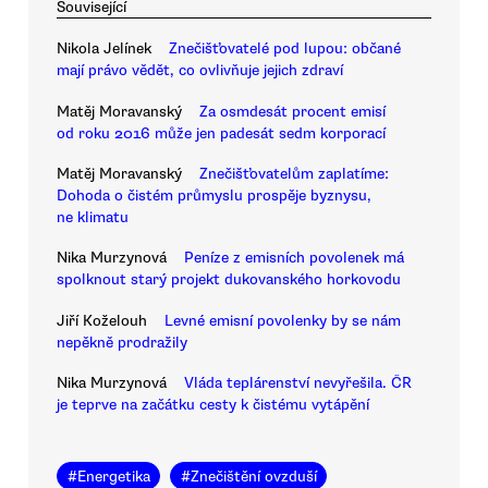
Související
Nikola Jelínek
Znečišťovatelé pod lupou: občané
mají právo vědět, co ovlivňuje jejich zdraví
Matěj Moravanský
Za osmdesát procent emisí
od roku 2016 může jen padesát sedm korporací
Matěj Moravanský
Znečišťovatelům zaplatíme:
Dohoda o čistém průmyslu prospěje byznysu,
ne klimatu
Nika Murzynová
Peníze z emisních povolenek má
spolknout starý projekt dukovanského horkovodu
Jiří Koželouh
Levné emisní povolenky by se nám
nepěkně prodražily
Nika Murzynová
Vláda teplárenství nevyřešila. ČR
je teprve na začátku cesty k čistému vytápění
#
Energetika
#
Znečištění ovzduší