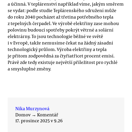
a účinná. V teplárenství například víme, jakým směrem
se vydat: podle studie Teplárenského sdružení může
do roku 2040 pocházet až třetina potřebného tepla
z tepelných čerpadel. Ve výrobě elektřiny zase mohou
polovinu budoucí spotřeby pokrýt větrné a solární
elektrárny. To jsou technologie běžné ve světě
i v Evropě, takže nemusíme čekat na žádný zásadní
technologický průlom. Výroba elektřiny a tepla
je přitom zodpovědná za čtyřiatřicet procent emisí.
Právě zde tedy existuje největší příležitost pro rychlé
a smysluplné změny.
Nika Murzynová
Domov
→
Komentář
17. prosince 2025 v 9.26