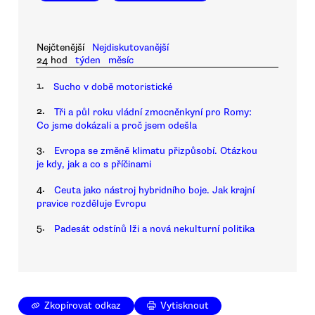
Nejčtenější
Nejdiskutovanější
24 hod
týden
měsíc
1.
Sucho v době motoristické
2.
Tři a půl roku vládní zmocněnkyní pro Romy:
Co jsme dokázali a proč jsem odešla
3.
Evropa se změně klimatu přizpůsobí. Otázkou
je kdy, jak a co s příčinami
4.
Ceuta jako nástroj hybridního boje. Jak krajní
pravice rozděluje Evropu
5.
Padesát odstínů lži a nová nekulturní politika
Zkopírovat odkaz
Vytisknout