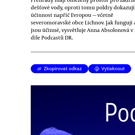
dešťové vody, oproti tomu poldry dokazují
účinnost napříč Evropou — včetně
severomoravské obce Lichnov. Jak fungují 
jsou účinné, vysvětluje Anna Absolonová 
díle Podcastů DR.
Zkopírovat odkaz
Vytisknout