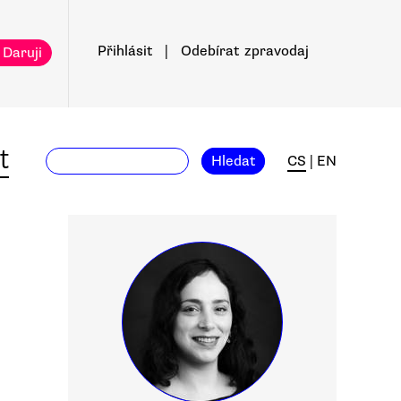
Přihlásit
|
Odebírat
zpravodaj
 Daruji
t
Hledat
CS
|
EN