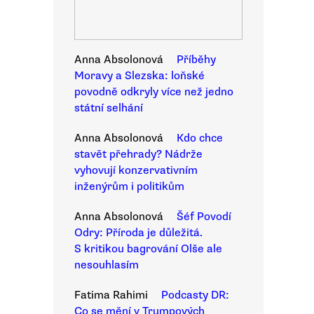
Anna Absolonová
Příběhy
Moravy a Slezska: loňské
povodně odkryly více než jedno
státní selhání
Anna Absolonová
Kdo chce
stavět přehrady? Nádrže
vyhovují konzervativním
inženýrům i politikům
Anna Absolonová
Šéf Povodí
Odry: Příroda je důležitá.
S kritikou bagrování Olše ale
nesouhlasím
Fatima Rahimi
Podcasty DR:
Co se mění v Trumpových