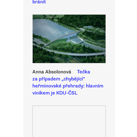
bránit
Anna Absolonová
Tečka
za případem „chybějící“
heřminovské přehrady: hlavním
viníkem je KDU-ČSL