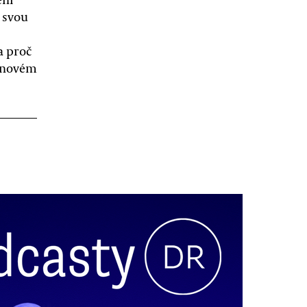
 svou
a proč
v novém