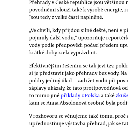
Přehrady v České republice jsou většinou
povodněmi slouží také k výrobě energie, r
Jsou tedy z velké části naplněné.
„Ve chvíli, kdy přijdou silné deště, není v
pojmuly další vodu,“ upozorňuje reportérk
vody podle předpovědi počasí předem upu
krátké doby zcela vyprázdnit.
Efektivnějším řešením se tak jeví tzv. pol
si je představit jako přehrady bez vody. N
poldry jediný úkol — zadržet vodu při povo
záplavy ukázaly, že tato protipovodňová oc
to mimo jiné
příklady z Polska
a také
zkuš
kam se Anna Absolonová osobně byla podí
V rozhovoru se věnujeme také tomu, proč s
upřednostňuje výstavba přehrad, jak se tat