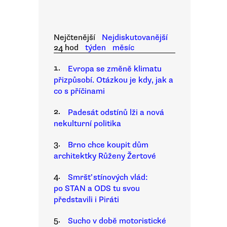
Nejčtenější
Nejdiskutovanější
24 hod
týden
měsíc
1.
Evropa se změně klimatu
přizpůsobí. Otázkou je kdy, jak a
co s příčinami
2.
Padesát odstínů lži a nová
nekulturní politika
3.
Brno chce koupit dům
architektky Růženy Žertové
4.
Smršť stínových vlád:
po STAN a ODS tu svou
představili i Piráti
5.
Sucho v době motoristické