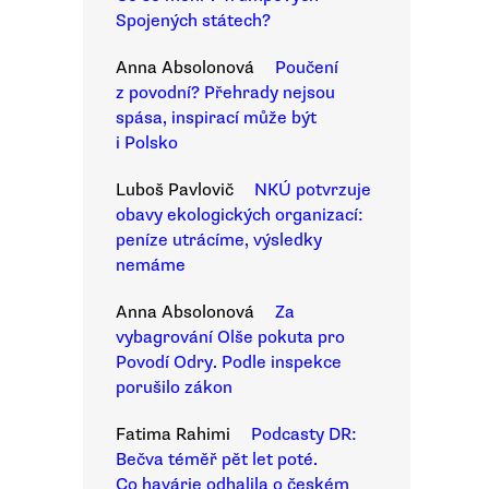
Spojených státech?
Anna Absolonová
Poučení
z povodní? Přehrady nejsou
spása, inspirací může být
i Polsko
Luboš Pavlovič
NKÚ potvrzuje
obavy ekologických organizací:
peníze utrácíme, výsledky
nemáme
Anna Absolonová
Za
vybagrování Olše pokuta pro
Povodí Odry. Podle inspekce
porušilo zákon
Fatima Rahimi
Podcasty DR:
Bečva téměř pět let poté.
Co havárie odhalila o českém