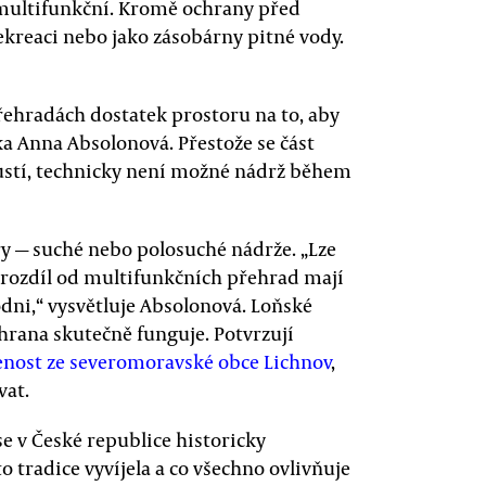
 multifunkční. Kromě ochrany před
ekreaci nebo jako zásobárny pitné vody.
 přehradách dostatek prostoru na to, aby
a Anna Absolonová. Přestože se část
stí, technicky není možné nádrž během
dry — suché nebo polosuché nádrže. „Lze
a rozdíl od multifunkčních přehrad mají
dni,“ vysvětluje Absolonová. Loňské
hrana skutečně funguje. Potvrzují
enost ze severomoravské obce Lichnov
,
vat.
e v České republice historicky
o tradice vyvíjela a co všechno ovlivňuje