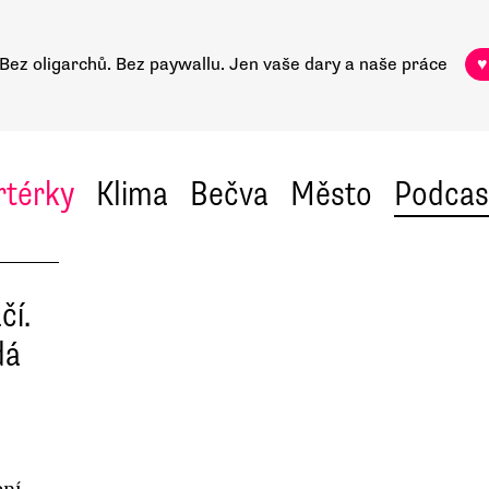
Bez oligarchů. Bez paywallu.
Jen vaše dary a naše práce
♥
rtérky
Klima
Bečva
Město
Podcas
čí.
dá
ení