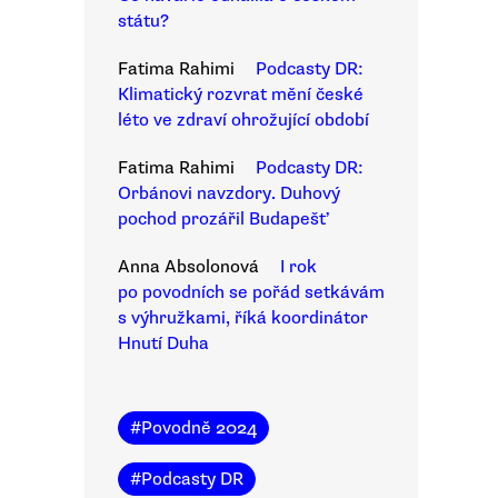
státu?
Fatima Rahimi
Podcasty DR:
Klimatický rozvrat mění české
léto ve zdraví ohrožující období
Fatima Rahimi
Podcasty DR:
Orbánovi navzdory. Duhový
pochod prozářil Budapešť
Anna Absolonová
I rok
po povodních se pořád setkávám
s výhružkami, říká koordinátor
Hnutí Duha
#
Povodně 2024
#
Podcasty DR