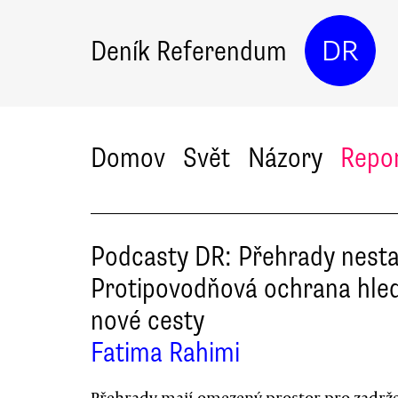
Deník Referendum
DR
Domov
Svět
Názory
Repo
Podcasty DR: Přehrady nesta
Protipovodňová ochrana hle
nové cesty
Fatima Rahimi
Přehrady mají omezený prostor pro zadrž