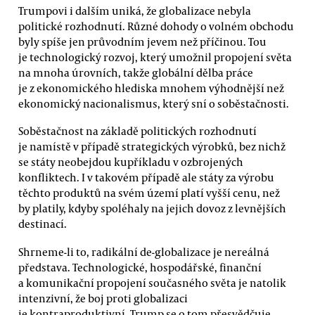
Trumpovi i dalším uniká, že globalizace nebyla
politické rozhodnutí. Různé dohody o volném obchodu
byly spíše jen průvodním jevem než příčinou. Tou
je technologický rozvoj, který umožnil propojení světa
na mnoha úrovních, takže globální dělba práce
je z ekonomického hlediska mnohem výhodnější než
ekonomický nacionalismus, který sní o soběstačnosti.
Soběstačnost na základě politických rozhodnutí
je namístě v případě strategických výrobků, bez nichž
se státy neobejdou kupříkladu v ozbrojených
konfliktech. I v takovém případě ale státy za výrobu
těchto produktů na svém území platí vyšší cenu, než
by platily, kdyby spoléhaly na jejich dovoz z levnějších
destinací.
Shrneme-li to, radikální de-globalizace je nereálná
představa. Technologické, hospodářské, finanční
a komunikační propojení současného světa je natolik
intenzivní, že boj proti globalizaci
je kontraproduktivní. Trump se o tom přesvědčuje