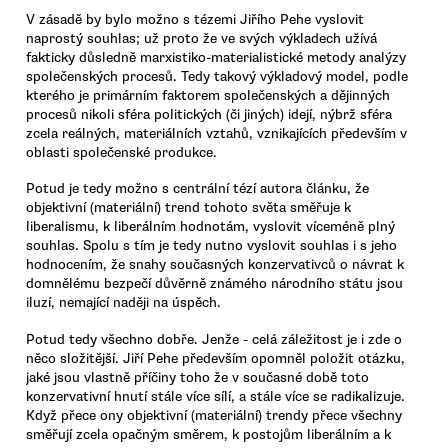
V zásadě by bylo možno s tézemi Jiřího Pehe vyslovit
naprostý souhlas; už proto že ve svých výkladech užívá
fakticky důsledně marxistiko-materialistické metody analýzy
společenských procesů. Tedy takový výkladový model, podle
kterého je primárním faktorem společenských a dějinných
procesů nikoli sféra politických (či jiných) idejí, nýbrž sféra
zcela reálných, materiálních vztahů, vznikajících především v
oblasti společenské produkce.
Potud je tedy možno s centrální tézí autora článku, že
objektivní (materiální) trend tohoto světa směřuje k
liberalismu, k liberálním hodnotám, vyslovit víceméně plný
souhlas. Spolu s tím je tedy nutno vyslovit souhlas i s jeho
hodnocením, že snahy současných konzervativců o návrat k
domnělému bezpečí důvěrně známého národního státu jsou
iluzí, nemající naději na úspěch.
Potud tedy všechno dobře. Jenže - celá záležitost je i zde o
něco složitější. Jiří Pehe především opomněl položit otázku,
jaké jsou vlastně příčiny toho že v současné době toto
konzervativní hnutí stále více sílí, a stále více se radikalizuje.
Když přece ony objektivní (materiální) trendy přece všechny
směřují zcela opačným směrem, k postojům liberálním a k