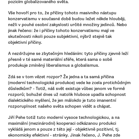
pozicím globalizovaného světa.
Vše hovoří pro to, že příčiny tohoto masivního nástupu
konzervatismu v současné době budou ležet někde hlouběji,
nežli v pouhé osobní zakyslosti určité množiny jedinců. Nebo
jinak řečeno: že i příčiny tohoto konzervatismu mají ve
skutečnosti nikoli pouze subjektivní, nýbrž stejně tak
objektivní příčiny.
A nezdržujme se zbytečným hledáním: tyto příčiny zjevně leží
přesně v té samé materiální sféře, která sama o sobě
produkuje zmíněný liberalismus a globalismus.
Zdá se v tom vězet rozpor? Že jedna a ta samá příčina
(moderní technologická produkce) vede ke zcela protichůdným
důsledkům? - Totiž, náš svět existuje vůbec jenom ve formě
rozporů; bohužel dnes už natolik hluboce upadla schopnost
dialektického myšlení, že jen málokdo je tuto imanentní
rozporuplnost našeho světa schopen vidět a chápat.
Jiří Pehe totiž tuto moderní vysoce technologickou, a na
maximální (mezinárodní) kooperaci odkázanou produkci
vykládá jenom a pouze z této její - objektivně pozitivní, tj.
ekonomicky efektivní - stránky. Jinak řečeno, J. Pehe zde