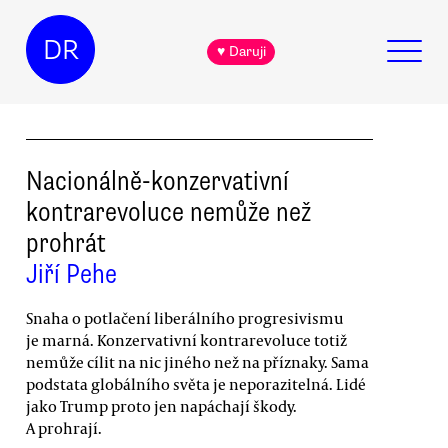
DR
♥ Daruji
Nacionálně-konzervativní
kontrarevoluce nemůže než
prohrát
Jiří Pehe
Snaha o potlačení liberálního progresivismu
je marná. Konzervativní kontrarevoluce totiž
nemůže cílit na nic jiného než na příznaky. Sama
podstata globálního světa je neporazitelná. Lidé
jako Trump proto jen napáchají škody.
A prohrají.