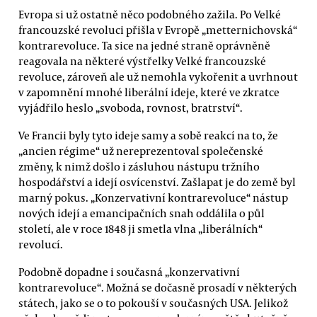
Evropa si už ostatně něco podobného zažila. Po Velké
francouzské revoluci přišla v Evropě „metternichovská“
kontrarevoluce. Ta sice na jedné straně oprávněně
reagovala na některé výstřelky Velké francouzské
revoluce, zároveň ale už nemohla vykořenit a uvrhnout
v zapomnění mnohé liberální ideje, které ve zkratce
vyjádřilo heslo „svoboda, rovnost, bratrství“.
Ve Francii byly tyto ideje samy a sobě reakcí na to, že
„ancien régime“ už nereprezentoval společenské
změny, k nimž došlo i zásluhou nástupu tržního
hospodářství a idejí osvícenství. Zašlapat je do země byl
marný pokus. „Konzervativní kontrarevoluce“ nástup
nových idejí a emancipačních snah oddálila o půl
století, ale v roce 1848 ji smetla vlna „liberálních“
revolucí.
Podobně dopadne i současná „konzervativní
kontrarevoluce“. Možná se dočasně prosadí v některých
státech, jako se o to pokouší v současných USA. Jelikož