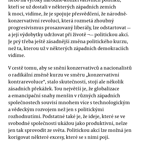
kteří se už dostali v některých západních zemích
k moci, vidíme, že je spojuje přesvědčení, že národně-
konzervativní revoluci, která rozmetá zhoubný
progresivismus prosazovaný liberály, lze odstartovat —
a její výdobytky udržovat při životě ¬— politickou akcí.
Je prý třeba ještě zásadnější změna politického kurzu,
než ta, kterou už v některých západních demokraciích
vidíme.
V cestě tomu, aby se snění konzervativců a nacionalistů
o radikální změně kurzu ve směru „konzervativní
kontrarevoluce“, stalo skutečností, stojí ale několik
zásadních překážek. Tou největší je, že globalizace
a emancipační snahy menšin v různých západních
společnostech souvisí mnohem více s technologickým
a vědeckým rozvojem než jen s politickými
rozhodnutími. Podstatné také je, že ideje, které se ve
svobodné společnosti ukážou jako produktivní, nelze
jen tak sprovodit ze světa. Politickou akcí lze možná jen
korigovat některé excesy, které se s nimi pojí.