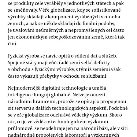
se produkty cele vyráběly v jednotlivých státech a pak
se směňovaly. V éře globalizace, kdy se sofistikované
výrobky skládají z komponent vyráběných v mnoha
zemích, a pak se někde skládají do finální podoby,
je uvalování neúměrných a nepromyšlených cel často
jen ekonomickým sebepoškozováním země, která tak
činí.
Fyzická výroba se navíc opírá o sdílení dat a služeb.
Spojené státy mají vůči řadě zemí velké deficity
v obchodu s fyzickými výrobky, s týmiž zeměmi však
často vykazují přebytky v ochodu se službami.
Nejmodernější digitální technologie a umělá
inteligence fungují globálně. Nelze je omezit
národními hranicemi, protože se opírají o propojenou
síť serverů a dalších technologických aspektů. Podobně
se v éře globalizace odehrává vědecký výzkum. Skoro
nic, co je ve vědě a v technologickém výzkumu
průlomové, se neodehraje jen na národní bázi, ale v síti
nadnárodně propojených laboratoří a výzkumných