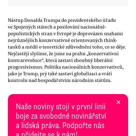
Nástup Donalda Trumpa do prezidentského úřadu
ve Spojených státech a posilování nacionálně-
populistických stran v Evropě je doprovázen snahami
nejrůznějších konzervativně orientovaných think-
tanků a médií o teoretické zdůvodnění toho, co se děje.
Nejčastěji slyšíme, že jsme na prahu „konzervativní
kontrarevoluce“, která zastaví zhoubný liberální
progresivismus. Politika nacionálních konzervativců,
jako je Trump, prý také zastaví globalizaci a vrátí
kontrolu nad hospodářstvím národním státům.
×
Naše noviny stojí v první linii
boje za svobodné novinářství
a lidská práva. Podpořte nás
a přidejte se k nám!