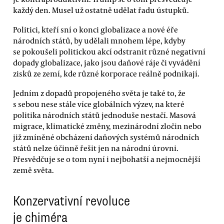
každý den. Musel už ostatně udělat řadu ústupků.
Politici, kteří sní o konci globalizace a nové éře
národních států, by udělali mnohem lépe, kdyby
se pokoušeli politickou akcí odstranit různé negativní
dopady globalizace, jako jsou daňové ráje či vyvádění
zisků ze zemí, kde různé korporace reálně podnikají.
Jedním z dopadů propojeného světa je také to, že
s sebou nese stále více globálních výzev, na které
politika národních států jednoduše nestačí. Masová
migrace, klimatické změny, mezinárodní zločin nebo
již zmíněné obcházení daňových systémů národních
států nelze účinně řešit jen na národní úrovni.
Přesvědčuje se o tom nyní i nejbohatší a nejmocnější
země světa.
Konzervativní revoluce
je chiméra