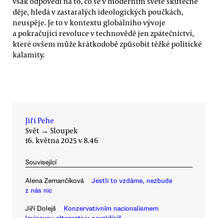
však odpovědi na to, co se v moderním světě skutečně
děje, hledá v zastaralých ideologických poučkách,
neuspěje. Je to v kontextu globálního vývoje
a pokračující revoluce v technovědě jen zpátečnictví,
které ovšem může krátkodobě způsobit těžké politické
kalamity.
Jiří Pehe
Svět
→
Sloupek
16. května 2025 v 8.46
Související
Alena Zemančíková
Jestli to vzdáme, nezbude
z nás nic
Jiří Dolejš
Konzervativním nacionalismem