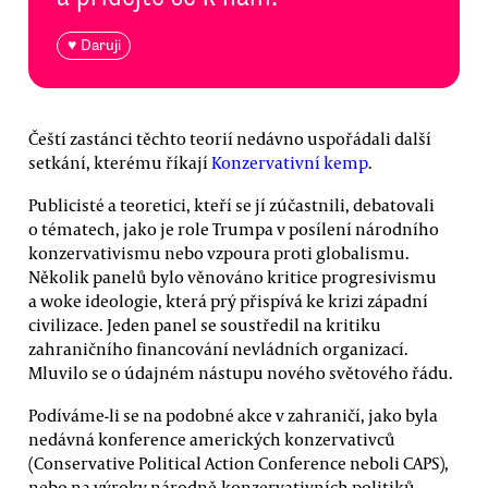
♥ Daruji
Čeští zastánci těchto teorií nedávno uspořádali další
setkání, kterému říkají
Konzervativní kemp
.
Publicisté a teoretici, kteří se jí zúčastnili, debatovali
o tématech, jako je role Trumpa v posílení národního
konzervativismu nebo vzpoura proti globalismu.
Několik panelů bylo věnováno kritice progresivismu
a woke ideologie, která prý přispívá ke krizi západní
civilizace. Jeden panel se soustředil na kritiku
zahraničního financování nevládních organizací.
Mluvilo se o údajném nástupu nového světového řádu.
Podíváme-li se na podobné akce v zahraničí, jako byla
nedávná konference amerických konzervativců
(Conservative Political Action Conference neboli CAPS),
nebo na výroky národně-konzervativních politiků,