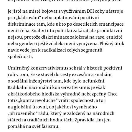
Je jisté na místě bojovat s využíváním DEI coby nástroje
pro „kádrování“ nebo uplatňování pozitivní
diskriminace tam, kde už to po desetiletích emancipace
není třeba. Snahy tuto politiku zakázat ale produktivní
nejsou, protože diskriminace založená na rase, etnicitě
nebo genderu ještě zdaleka není vymýcena. Plošný útok
navíc vede jen k radikalizaci celých segmentů
společnosti.
Umírněný konzervativismus sehrál v historii pozitivní
roli v tom, že se stavěl do cesty excesům a snahám
o sociální inženýrství tam, kde bylo nefunkční.
Radikální nacionální konzervativismus je však
z krátkodobého hlediska výhradně nebezpečný. Chce
totiž „kontrarevolučně“ vrátit společnost, a to i
na globální úrovni, do jakéhosi vysněného
„přirozeného“ řádu, který je založený na národních
státech a tradičních hodnotách. Zpravidla tím jen
pomáhá na svět fašismu.