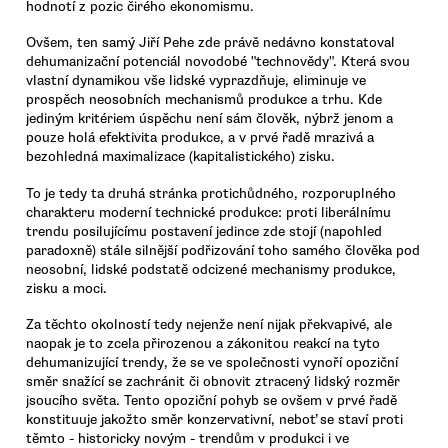
hodnotí z pozic čirého ekonomismu.
Ovšem, ten samý Jiří Pehe zde právě nedávno konstatoval
dehumanizační potenciál novodobé "technovědy". Která svou
vlastní dynamikou vše lidské vyprazdňuje, eliminuje ve
prospěch neosobních mechanismů produkce a trhu. Kde
jediným kritériem úspěchu není sám člověk, nýbrž jenom a
pouze holá efektivita produkce, a v prvé řadě mrazivá a
bezohledná maximalizace (kapitalistického) zisku.
To je tedy ta druhá stránka protichůdného, rozporuplného
charakteru moderní technické produkce: proti liberálnímu
trendu posilujícímu postavení jedince zde stojí (napohled
paradoxně) stále silnější podřizování toho samého člověka pod
neosobní, lidské podstatě odcizené mechanismy produkce,
zisku a moci.
Za těchto okolností tedy nejenže není nijak překvapivé, ale
naopak je to zcela přirozenou a zákonitou reakcí na tyto
dehumanizující trendy, že se ve společnosti vynoří opoziční
směr snažící se zachránit či obnovit ztracený lidský rozměr
jsoucího světa. Tento opoziční pohyb se ovšem v prvé řadě
konstituuje jakožto směr konzervativní, neboť se staví proti
těmto - historicky novým - trendům v produkci i ve