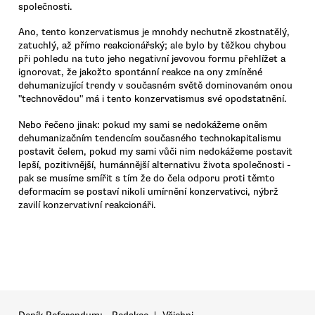
společnosti.
Ano, tento konzervatismus je mnohdy nechutně zkostnatělý,
zatuchlý, až přímo reakcionářský; ale bylo by těžkou chybou
při pohledu na tuto jeho negativní jevovou formu přehlížet a
ignorovat, že jakožto spontánní reakce na ony zmíněné
dehumanizující trendy v současném světě dominovaném onou
"technovědou" má i tento konzervatismus své opodstatnění.
Nebo řečeno jinak: pokud my sami se nedokážeme oněm
dehumanizačním tendencím současného technokapitalismu
postavit čelem, pokud my sami vůči nim nedokážeme postavit
lepší, pozitivnější, humánnější alternativu života společnosti -
pak se musíme smířit s tím že do čela odporu proti těmto
deformacím se postaví nikoli umírnění konzervativci, nýbrž
zavilí konzervativní reakcionáři.