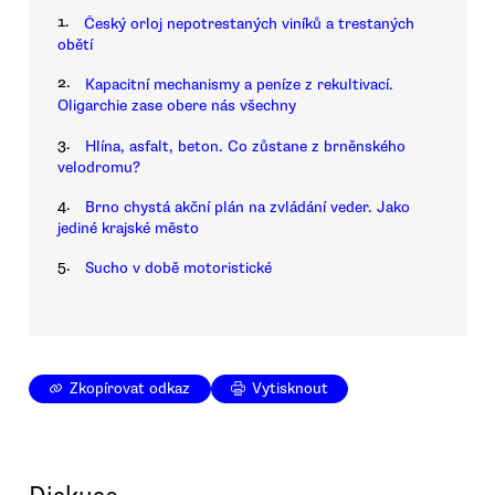
1.
Český orloj nepotrestaných viníků a trestaných
obětí
2.
Kapacitní mechanismy a peníze z rekultivací.
Oligarchie zase obere nás všechny
3.
Hlína, asfalt, beton. Co zůstane z brněnského
velodromu?
4.
Brno chystá akční plán na zvládání veder. Jako
jediné krajské město
5.
Sucho v době motoristické
Zkopírovat odkaz
Vytisknout