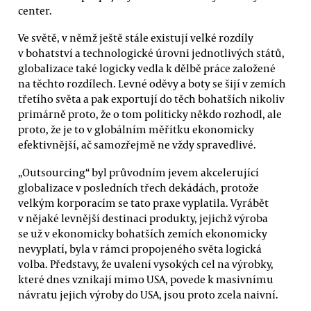
center.
Ve světě, v němž ještě stále existují velké rozdíly
v bohatství a technologické úrovni jednotlivých států,
globalizace také logicky vedla k dělbě práce založené
na těchto rozdílech. Levné oděvy a boty se šijí v zemích
třetího světa a pak exportují do těch bohatších nikoliv
primárně proto, že o tom politicky někdo rozhodl, ale
proto, že je to v globálním měřítku ekonomicky
efektivnější, ač samozřejmě ne vždy spravedlivé.
„Outsourcing“ byl průvodním jevem akcelerující
globalizace v posledních třech dekádách, protože
velkým korporacím se tato praxe vyplatila. Vyrábět
v nějaké levnější destinaci produkty, jejichž výroba
se už v ekonomicky bohatších zemích ekonomicky
nevyplatí, byla v rámci propojeného světa logická
volba. Představy, že uvalení vysokých cel na výrobky,
které dnes vznikají mimo USA, povede k masivnímu
návratu jejich výroby do USA, jsou proto zcela naivní.