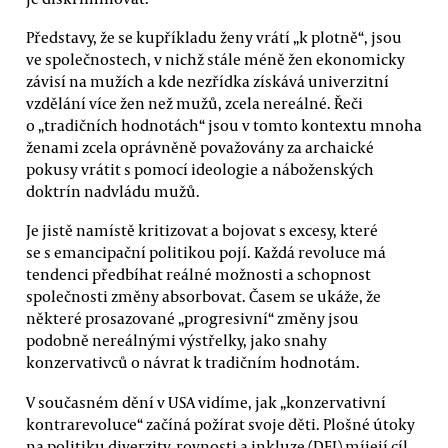
Představy, že se kupříkladu ženy vrátí „k plotně“, jsou
ve společnostech, v nichž stále méně žen ekonomicky
závisí na mužích a kde nezřídka získává univerzitní
vzdělání více žen než mužů, zcela nereálné. Řeči
o „tradičních hodnotách“ jsou v tomto kontextu mnoha
ženami zcela oprávněně považovány za archaické
pokusy vrátit s pomocí ideologie a náboženských
doktrín nadvládu mužů.
Je jistě namístě kritizovat a bojovat s excesy, které
se s emancipační politikou pojí. Každá revoluce má
tendenci předbíhat reálné možnosti a schopnost
společnosti změny absorbovat. Časem se ukáže, že
některé prosazované „progresivní“ změny jsou
podobně nereálnými výstřelky, jako snahy
konzervativců o návrat k tradičním hodnotám.
V současném dění v USA vidíme, jak „konzervativní
kontrarevoluce“ začíná požírat svoje děti. Plošné útoky
na politiku diverzity, rovnosti a inkluze (DEI) míjejí cíl.