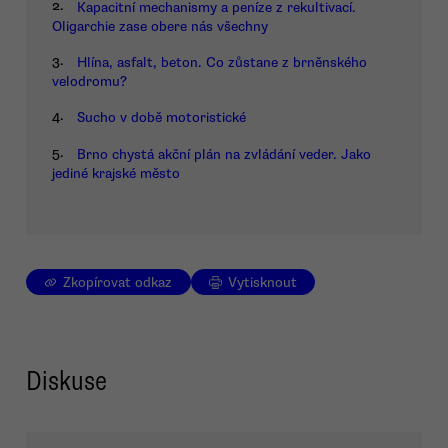
2.
Kapacitní mechanismy a peníze z rekultivací.
Oligarchie zase obere nás všechny
3.
Hlína, asfalt, beton. Co zůstane z brněnského
velodromu?
4.
Sucho v době motoristické
5.
Brno chystá akční plán na zvládání veder. Jako
jediné krajské město
Zkopírovat odkaz
Vytisknout
Diskuse