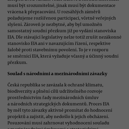
musí být srozumitelné, jinak musí být dokumentace
vrácena k přepracování. U rozsáhlých záměrů
požadujeme rozšířenou participaci, včetně veřejných
slyšení. Zároveň je nezbytné, aby byl umožněn
samostatný soudní přezkum již po vydání stanoviska
EIA. Dle stávající legislativy nelze totiž zrušit nezákonné
stanovisko EIA ani v navazujícím řízení, respektive
žalobě proti stavebnímu povolení. To je v rozporu
se směrnicí EIA, která vyžaduje včasný a účinný soudní
přezkum.
Soulad s národními a mezinárodními závazky
Česká republika se zavázala k ochraně klimatu,
biodiverzity a plnění cílů udržitelného rozvoje
prostřednictvím řady mezinárodních úmluv
a národních strategických dokumentů. Proces EIA
by měl tyto závazky aktivně promítat do hodnocení
projektů a zajistit, aby nedošlo k jejich obcházení.
Posuzování musí zahrnovat vyhodnocení souladu