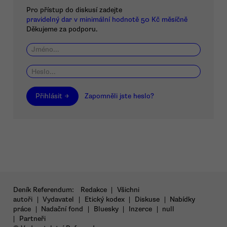
Pro přístup do diskusí zadejte
pravidelný dar v minimální hodnotě 50 Kč měsíčně
Děkujeme za podporu.
Přihlásit →
Zapomněli jste heslo?
Deník Referendum:
Redakce
|
Všichni
autoři
|
Vydavatel
|
Etický kodex
|
Diskuse
|
Nabídky
práce
|
Nadační fond
|
Bluesky
|
Inzerce
|
null
|
Partneři