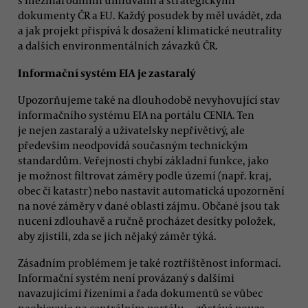
s mezinárodními úmluvami a strategickými
dokumenty ČR a EU. Každý posudek by měl uvádět, zda
a jak projekt přispívá k dosažení klimatické neutrality
a dalších environmentálních závazků ČR.
Informační systém EIA je zastaralý
Upozorňujeme také na dlouhodobě nevyhovující stav
informačního systému EIA na portálu CENIA. Ten
je nejen zastaralý a uživatelsky nepřívětivý, ale
především neodpovídá současným technickým
standardům. Veřejnosti chybí základní funkce, jako
je možnost filtrovat záměry podle území (např. kraj,
obec či katastr) nebo nastavit automatická upozornění
na nové záměry v dané oblasti zájmu. Občané jsou tak
nuceni zdlouhavě a ručně procházet desítky položek,
aby zjistili, zda se jich nějaký záměr týká.
Zásadním problémem je také roztříštěnost informací.
Informační systém není provázaný s dalšími
navazujícími řízeními a řada dokumentů se vůbec