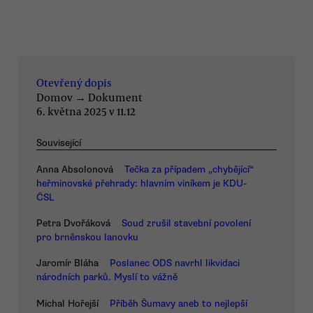
Otevřený dopis
Domov
→
Dokument
6. května 2025 v 11.12
Související
Anna Absolonová
Tečka za případem „chybějící“
heřminovské přehrady: hlavním viníkem je KDU-
ČSL
Petra Dvořáková
Soud zrušil stavební povolení
pro brněnskou lanovku
Jaromír Bláha
Poslanec ODS navrhl likvidaci
národních parků. Myslí to vážně
Michal Hořejší
Příběh Šumavy aneb to nejlepší