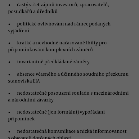
častý střet zájmů investorů, zpracovatelů,
posudkářů a úředníků
politické ovlivňování nad rámec podaných
vyjádření
krátké a nevhodně načasované lhůty pro
připomínkování komplexních záměrů
invariantně předkládané záměry
absence včasného a účinného soudního přezkumu
stanoviska EIA
nedostatečné posouzení souladu s mezinárodními
a národními závazky
nedostatečné (jen formální) vypořádání
připomínek
nedostatečná komunikace a nízká informovanost
s obyvateli dotčených oblastí