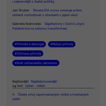
i nejtemnější z české politiky
Jan Gruber
Novela EIA znovu omezuje práva
občanů rozhodovat o stavbách v jejich okolí
Gabriela Svárovská
Gigafactory v Dolní Lutyni:
Falešná hra na zelenou transformaci
#
Příroda a ekologie
#
Ničení přírody
#
Ochrana přírody
#
Svět občanského aktivismu
Nejčtenější
Nejdiskutovanější
24 hod
týden
měsíc
1.
Český orloj nepotrestaných viníků a trestaných
obětí