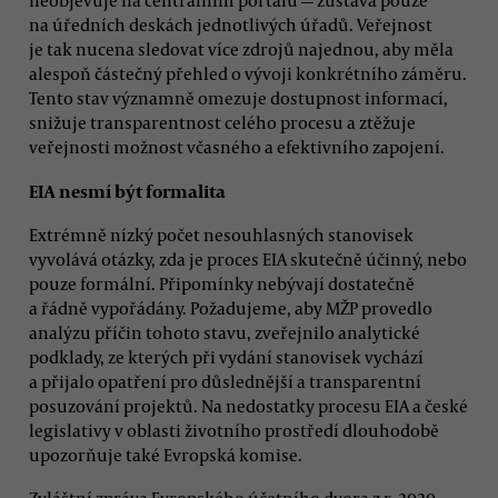
neobjevuje na centrálním portálu — zůstává pouze
na úředních deskách jednotlivých úřadů. Veřejnost
je tak nucena sledovat více zdrojů najednou, aby měla
alespoň částečný přehled o vývoji konkrétního záměru.
Tento stav významně omezuje dostupnost informací,
snižuje transparentnost celého procesu a ztěžuje
veřejnosti možnost včasného a efektivního zapojení.
EIA nesmí být formalita
Extrémně nízký počet nesouhlasných stanovisek
vyvolává otázky, zda je proces EIA skutečně účinný, nebo
pouze formální. Připomínky nebývají dostatečně
a řádně vypořádány. Požadujeme, aby MŽP provedlo
analýzu příčin tohoto stavu, zveřejnilo analytické
podklady, ze kterých při vydání stanovisek vychází
a přijalo opatření pro důslednější a transparentní
posuzování projektů. Na nedostatky procesu EIA a české
legislativy v oblasti životního prostředí dlouhodobě
upozorňuje také Evropská komise.