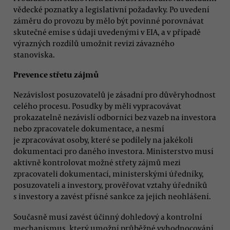
vědecké poznatky a legislativní požadavky. Po uvedení
záměru do provozu by mělo být povinné porovnávat
skutečné emise s údaji uvedenými v EIA, a v případě
výrazných rozdílů umožnit revizi závazného
stanoviska.
Prevence střetu zájmů
Nezávislost posuzovatelů je zásadní pro důvěryhodnost
celého procesu. Posudky by měli vypracovávat
prokazatelně nezávislí odborníci bez vazeb na investora
nebo zpracovatele dokumentace, a nesmí
je zpracovávat osoby, které se podílely na jakékoli
dokumentaci pro daného investora. Ministerstvo musí
aktivně kontrolovat možné střety zájmů mezi
zpracovateli dokumentací, ministerskými úředníky,
posuzovateli a investory, prověřovat vztahy úředníků
s investory a zavést přísné sankce za jejich neohlášení.
Současně musí zavést účinný dohledový a kontrolní
mechanismus, který umožní průběžné vyhodnocování