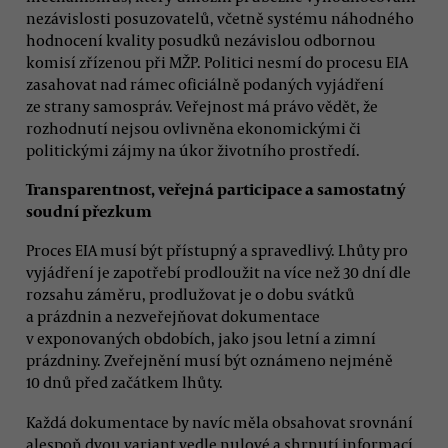
nezávislosti posuzovatelů, včetně systému náhodného
hodnocení kvality posudků nezávislou odbornou
komisí zřízenou při MŽP. Politici nesmí do procesu EIA
zasahovat nad rámec oficiálně podaných vyjádření
ze strany samospráv. Veřejnost má právo vědět, že
rozhodnutí nejsou ovlivněna ekonomickými či
politickými zájmy na úkor životního prostředí.
Transparentnost, veřejná participace a samostatný
soudní přezkum
Proces EIA musí být přístupný a spravedlivý. Lhůty pro
vyjádření je zapotřebí prodloužit na více než 30 dní dle
rozsahu záměru, prodlužovat je o dobu svátků
a prázdnin a nezveřejňovat dokumentace
v exponovaných obdobích, jako jsou letní a zimní
prázdniny. Zveřejnění musí být oznámeno nejméně
10 dnů před začátkem lhůty.
Každá dokumentace by navíc měla obsahovat srovnání
alespoň dvou variant vedle nulové a shrnutí informací