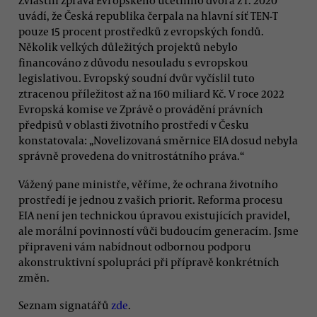
Zvláštní zpráva Evropského účetního dvora z r. 2020
uvádí, že Česká republika čerpala na hlavní síť TEN-T
pouze 15 procent prostředků z evropských fondů.
Několik velkých důležitých projektů nebylo
financováno z důvodu nesouladu s evropskou
legislativou. Evropský soudní dvůr vyčíslil tuto
ztracenou příležitost až na 160 miliard Kč. V roce 2022
Evropská komise ve Zprávě o provádění právních
předpisů v oblasti životního prostředí v Česku
konstatovala: „Novelizovaná směrnice EIA dosud nebyla
správně provedena do vnitrostátního práva.“
Vážený pane ministře, věříme, že ochrana životního
prostředí je jednou z vašich priorit. Reforma procesu
EIA není jen technickou úpravou existujících pravidel,
ale morální povinností vůči budoucím generacím. Jsme
připraveni vám nabídnout odbornou podporu
akonstruktivní spolupráci při přípravě konkrétních
změn.
Seznam signatářů
zde
.