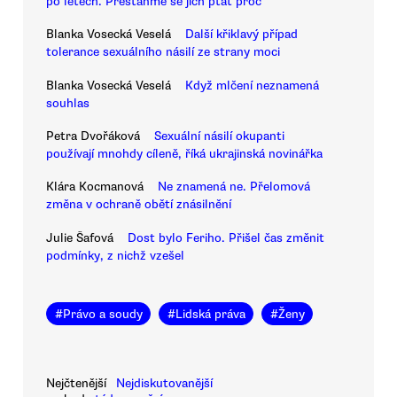
po letech. Přestaňme se jich ptát proč
Blanka Vosecká Veselá
Další křiklavý případ
tolerance sexuálního násilí ze strany moci
Blanka Vosecká Veselá
Když mlčení neznamená
souhlas
Petra Dvořáková
Sexuální násilí okupanti
používají mnohdy cíleně, říká ukrajinská novinářka
Klára Kocmanová
Ne znamená ne. Přelomová
změna v ochraně obětí znásilnění
Julie Šafová
Dost bylo Feriho. Přišel čas změnit
podmínky, z nichž vzešel
#
Právo a soudy
#
Lidská práva
#
Ženy
Nejčtenější
Nejdiskutovanější