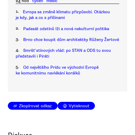
24 hod
týden
měsíc
1.
Evropa se změně klimatu přizpůsobí. Otázkou
je kdy, jak a co s příčinami
2.
Padesát odstínů lži a nová nekulturní politika
3.
Brno chce koupit dům architektky Růženy Žertové
4.
Smršť stínových vlád: po STAN a ODS tu svou
představili i Piráti
5.
Od největšího Pridu ve východní Evropě
ke komunitnímu navlékání korálků
Zkopírovat odkaz
Vytisknout