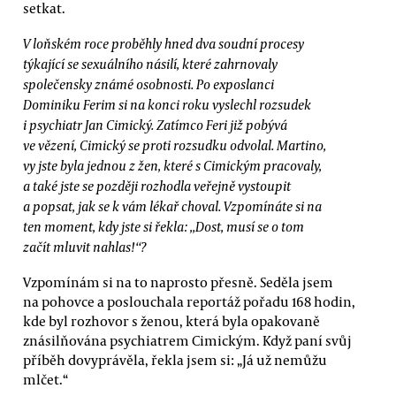
setkat.
V loňském roce proběhly hned dva soudní procesy
týkající se sexuálního násilí, které zahrnovaly
společensky známé osobnosti. Po exposlanci
Dominiku Ferim si na konci roku vyslechl rozsudek
i psychiatr Jan Cimický. Zatímco Feri již pobývá
ve vězení, Cimický se proti rozsudku odvolal. Martino,
vy jste byla jednou z žen, které s Cimickým pracovaly,
a také jste se později rozhodla veřejně vystoupit
a popsat, jak se k vám lékař choval. Vzpomínáte si na
ten moment, kdy jste si řekla: „Dost, musí se o tom
začít mluvit nahlas!“?
Vzpomínám si na to naprosto přesně. Seděla jsem
na pohovce a poslouchala reportáž pořadu 168 hodin,
kde byl rozhovor s ženou, která byla opakovaně
znásilňována psychiatrem Cimickým. Když paní svůj
příběh dovyprávěla, řekla jsem si: „Já už nemůžu
mlčet.“