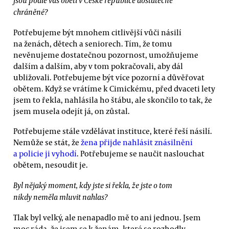
chráněné?
Potřebujeme být mnohem citlivější vůči násilí
na ženách, dětech a seniorech. Tím, že tomu
nevěnujeme dostatečnou pozornost, umožňujeme
dalším a dalším, aby v tom pokračovali, aby dál
ubližovali. Potřebujeme být více pozorní a důvěřovat
obětem. Když se vrátíme k Cimickému, před dvaceti lety
jsem to řekla, nahlásila ho štábu, ale skončilo to tak, že
jsem musela odejít já, on zůstal.
Potřebujeme stále vzdělávat instituce, které řeší násilí.
Nemůže se stát, že
žena přijde nahlásit znásilnění
a policie ji vyhodí
. Potřebujeme se naučit naslouchat
obětem, nesoudit je.
Byl nějaký moment, kdy jste si řekla, že jste o tom
nikdy neměla mluvit nahlas?
Tlak byl velký, ale nenapadlo mě to ani jednou. Jsem
moc ráda, že jsem se k ženám, které se rozhodly