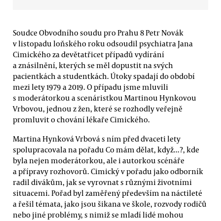
Soudce Obvodního soudu pro Prahu 8 Petr Novák
v listopadu loňského roku odsoudil psychiatra Jana
Cimického za devětatřicet případů vydírání
a znásilnění, kterých se měl dopustit na svých
pacientkách a studentkách. Útoky spadají do období
mezi lety 1979 a 2019. O případu jsme mluvili
s moderátorkou a scenáristkou Martinou Hynkovou
Vrbovou, jednou z žen, které se rozhodly veřejně
promluvit o chování lékaře Cimického.
Martina Hynková Vrbová s ním před dvaceti lety
spolupracovala na pořadu Co mám dělat, když...?, kde
byla nejen moderátorkou, ale i autorkou scénáře
a přípravy rozhovorů. Cimický v pořadu jako odborník
radil divákům, jak se vyrovnat s různými životními
situacemi. Pořad byl zaměřený především na náctileté
a řešil témata, jako jsou šikana ve škole, rozvody rodičů
nebo jiné problémy, s nimiž se mladí lidé mohou