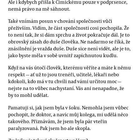
Ale i kdybych přišla k Cimickému pouze v podprsence,
nemá právo na mě sáhnout.
Také vnímám posun v chování společnosti vůči
přeživším. Vidím, že část společnosti cosi pochopila. Že
to není tak, že si dám sprchu a život pokračuje dál. Je to
obrovský zásah do duše člověka. Ne nadarmo se říká, že
znásilnění je vražda duše. Duše sice není vidět, ale je to,
jako byste měla v sobě uvnitř zapíchnutou kudlu.
Když na vás útočí člověk, kterému věříte a máte k němu
respekt — ať už to jsou trenéři, učitelé, lékaři nebo
kdokoli, kdo má v tu chvíli nad vámi určitou moc —
nejste na to vůbec nachystaní. Vás ani nenapadne, že
by to mohl udělat.
Pamatuji si, jak jsem byla v šoku. Nemohla jsem vůbec
pochopit, že doktor, a navíc můj kolega, mi udělá něco
takového. Přiznávám, že jsem byla pár vteřin
paralyzovaná. Pak jsem ho ale skopla.