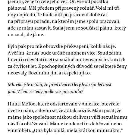
jsem si, že je to celé jeho věc. On vše od počátku
plánoval. Měl předem připravený scénář. Volal mi tři
dny dopředu, že bude mít po pracovní době čas
na přípravu pořadu, na kterém jsme spolu pracovali,
a že se mám zastavit. Stala jsem se součástí plánu, který
on znal, ale já ne.
Bylo pak pro mě obrovské překvapení, kolik nás je.
A věřím, že nás bude určitě mnohem více. Soud zatím
hovoří o devětatřiceti sexuálně motivovaných skutcích
za čtyřicet let. Z pochopitelných důvodů se některé ženy
neozvaly. Rozumím jim a respektuji to.
Mluvila jste o tom, že před dvaceti lety byla společnost
jiná. V čem se tedy podle vás posunula?
Hnutí MeToo, které odstartovalo v Americe, otevřelo
dveře i nám, a divím se, že až tak pozdě. Mám pocit, že
máme jako společnost nízkou citlivost vůči sexuálnímu
násilí a obtěžování. Máme tendenci to zlehčovat nebo
vinit oběti. „Ona byla opilá, měla krátkou minisukni.“