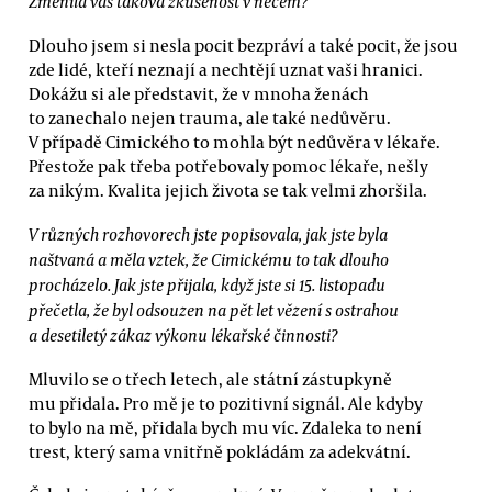
Změnila vás taková zkušenost v něčem?
Dlouho jsem si nesla pocit bezpráví a také pocit, že jsou
zde lidé, kteří neznají a nechtějí uznat vaši hranici.
Dokážu si ale představit, že v mnoha ženách
to zanechalo nejen trauma, ale také nedůvěru.
V případě Cimického to mohla být nedůvěra v lékaře.
Přestože pak třeba potřebovaly pomoc lékaře, nešly
za nikým. Kvalita jejich života se tak velmi zhoršila.
V různých rozhovorech jste popisovala, jak jste byla
naštvaná a měla vztek, že Cimickému to tak dlouho
procházelo. Jak jste přijala, když jste si 15. listopadu
přečetla, že byl odsouzen na pět let vězení s ostrahou
a desetiletý zákaz výkonu lékařské činnosti?
Mluvilo se o třech letech, ale státní zástupkyně
mu přidala. Pro mě je to pozitivní signál. Ale kdyby
to bylo na mě, přidala bych mu víc. Zdaleka to není
trest, který sama vnitřně pokládám za adekvátní.