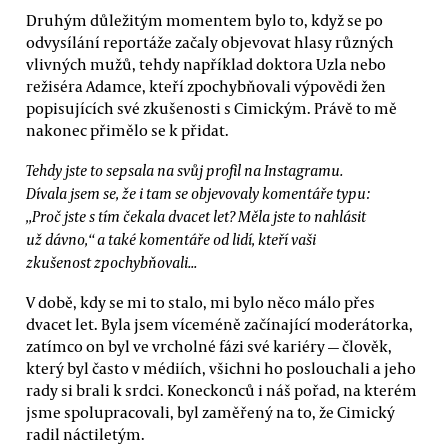
Druhým důležitým momentem bylo to, když se po
odvysílání reportáže začaly objevovat hlasy různých
vlivných mužů, tehdy například doktora Uzla nebo
režiséra Adamce, kteří zpochybňovali výpovědi žen
popisujících své zkušenosti s Cimickým. Právě to mě
nakonec přimělo se k přidat.
Tehdy jste to sepsala na svůj profil na Instagramu.
Dívala jsem se, že i tam se objevovaly komentáře typu:
„Proč jste s tím čekala dvacet let? Měla jste to nahlásit
už dávno,“ a také komentáře od lidí, kteří vaši
zkušenost zpochybňovali...
V době, kdy se mi to stalo, mi bylo něco málo přes
dvacet let. Byla jsem víceméně začínající moderátorka,
zatímco on byl ve vrcholné fázi své kariéry — člověk,
který byl často v médiích, všichni ho poslouchali a jeho
rady si brali k srdci. Koneckonců i náš pořad, na kterém
jsme spolupracovali, byl zaměřený na to, že Cimický
radil náctiletým.