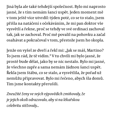
Jiná byla ale také tehdejší společnost. Bylo mi naprosto
jasné, že s tím nemám šanci uspět. Jeden moment mě
v tom ještě více utvrdil: týden poté, co se to stalo, jsem
přišla na natáčení s očekáváním, že mi pan doktor vše
vysvětlí a řekne, proč se tehdy ve své ordinaci zachoval
tak, jak se zachoval. Proč mě povalil na pohovku a začal
osahávat a pokračoval v tom, přestože jsem ho skopla.
Jenže on vyšel ze dveří a řekl mi: „Jak se máš, Martino?
To jsem rád, že tě vidím.“ V tu chvíli mi bylo jasné, že
prostě bude dělat, jako by se nic nestalo. Bylo mi jasné,
že všechno zapře a sama nemám žádnou šanci uspět.
Řekla jsem štábu, co se stalo, a vysvětlila, že pořad už
nemůžu připravovat. Bylo mi řečeno, abych šla domů.
Tím jsme kontakty přerušili.
Zneužité ženy ve svých výpovědích zmiňovaly, že
je jejich okolí odrazovalo, aby si na lékařskou
celebritu stěžovaly...