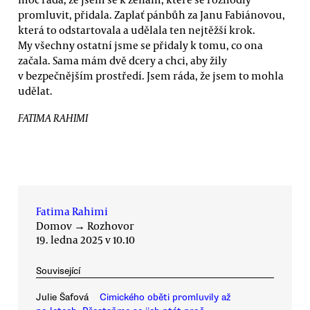
promluvit, přidala. Zaplať pánbůh za Janu Fabiánovou,
která to odstartovala a udělala ten nejtěžší krok.
My všechny ostatní jsme se přidaly k tomu, co ona
začala. Sama mám dvě dcery a chci, aby žily
v bezpečnějším prostředí. Jsem ráda, že jsem to mohla
udělat.
FATIMA RAHIMI
Fatima Rahimi
Domov
→
Rozhovor
19. ledna 2025 v 10.10
Související
Julie Šafová
Cimického oběti promluvily až