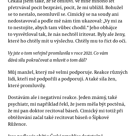
Čekala jsem také, že se omluví. Ve mně mnoho let
přetrvával pocit bezpráví, pocit, že mi ublížil. Bohužel
se to nestalo, neomluvil se. Cimický se na soudy ani
nedostavoval a podle mě nám tím ukazoval: „Vy mi za
to nestojíte, abych tam vůbec chodil.“ Jeho obhájce
to vysvětloval tak, že nás nechtěl iritovat. Byly ale ženy,
které ho chtěly mít u výslechu. Chtěly mu to říct do očí.
Vy jste o tom veřejně promluvila v roce 2021. Co vám
dává sílu pokračovat a mluvit o tom dál?
Můj manžel, který mě velmi podporuje. Reakce různých
lidí, kteří mě podpořili a podporují. A také síla žen,
které promluvily.
Dostávám ale i negativní reakce. Jeden známý, také
psychiatr, mi například řekl, že jsem měla být poctěná,
že mi pan doktor recitoval báseň. Cimický mi totiž při
obtěžování začal také recitovat báseň o Šípkové
Růžence.
Jsou podle vás oběti v České republice dostatečně