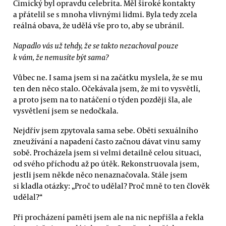
Cimický byl opravdu celebrita. Měl široké kontakty
a přátelil se s mnoha vlivnými lidmi. Byla tedy zcela
reálná obava, že udělá vše pro to, aby se ubránil.
Napadlo vás už tehdy, že se takto nezachoval pouze
k vám, že nemusíte být sama?
Vůbec ne. I sama jsem si na začátku myslela, že se mu
ten den něco stalo. Očekávala jsem, že mi to vysvětlí,
a proto jsem na to natáčení o týden později šla, ale
vysvětlení jsem se nedočkala.
Nejdřív jsem zpytovala sama sebe. Oběti sexuálního
zneužívání a napadení často začnou dávat vinu samy
sobě. Procházela jsem si velmi detailně celou situaci,
od svého příchodu až po útěk. Rekonstruovala jsem,
jestli jsem někde něco nenaznačovala. Stále jsem
si kladla otázky: „Proč to udělal? Proč mně to ten člověk
udělal?“
Při procházení paměti jsem ale na nic nepřišla a řekla