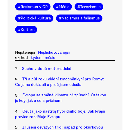
#
Rasismus v ČR
#
Média
#
Terorismus
#
Politická kultura
#
Nacismus a fašismus
#
Kultura
Nejčtenější
Nejdiskutovanější
24 hod
týden
měsíc
1.
Sucho v době motoristické
2.
Tři a půl roku vládní zmocněnkyní pro Romy:
Co jsme dokázali a proč jsem odešla
3.
Evropa se změně klimatu přizpůsobí. Otázkou
je kdy, jak a co s příčinami
4.
Ceuta jako nástroj hybridního boje. Jak krajní
pravice rozděluje Evropu
5.
Zrušení devátých tříd: nápad pro okurkovou