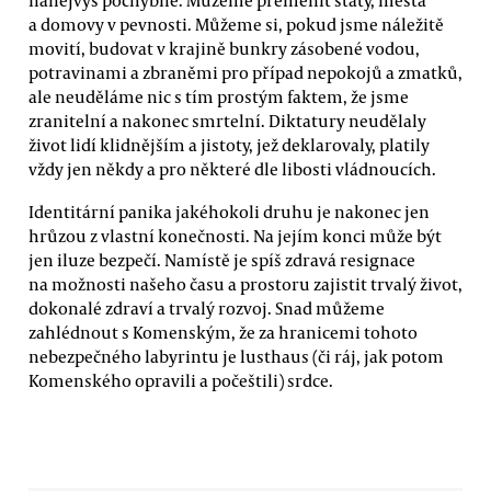
a domovy v pevnosti. Můžeme si, pokud jsme náležitě
movití, budovat v krajině bunkry zásobené vodou,
potravinami a zbraněmi pro případ nepokojů a zmatků,
ale neuděláme nic s tím prostým faktem, že jsme
zranitelní a nakonec smrtelní. Diktatury neudělaly
život lidí klidnějším a jistoty, jež deklarovaly, platily
vždy jen někdy a pro některé dle libosti vládnoucích.
Identitární panika jakéhokoli druhu je nakonec jen
hrůzou z vlastní konečnosti. Na jejím konci může být
jen iluze bezpečí. Namístě je spíš zdravá resignace
na možnosti našeho času a prostoru zajistit trvalý život,
dokonalé zdraví a trvalý rozvoj. Snad můžeme
zahlédnout s Komenským, že za hranicemi tohoto
nebezpečného labyrintu je lusthaus (či ráj, jak potom
Komenského opravili a počeštili) srdce.