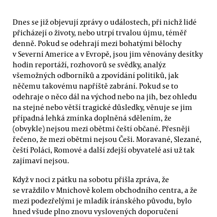
Dnes se již objevují zprávy o událostech, při nichž lidé
přicházejí o životy, nebo utrpí trvalou újmu, téměř
denně. Pokud se odehrají mezi bohatými bělochy
v Severní Americe a v Evropě, jsou jim věnovány desítky
hodin reportáží, rozhovorů se svědky, analýz
všemožných odborníků a zpovídání politiků, jak
něčemu takovému napříště zabrání. Pokud se to
odehraje o něco dál na východ nebo na jih, bez ohledu
na stejné nebo větší tragické důsledky, věnuje se jim
případná lehká zmínka doplněná sdělením, že
(obvykle) nejsou mezi obětmi čeští občané. Přesněji
řečeno, že mezi obětmi nejsou Češi. Moravané, Slezané,
čeští Poláci, Romové a další zdejší obyvatelé asi už tak
zajímaví nejsou.
Když v noci z pátku na sobotu přišla zpráva, že
se vraždilo v Mnichově kolem obchodního centra, a že
mezi podezřelými je mladík íránského původu, bylo
hned všude plno znovu vyslovených doporučení