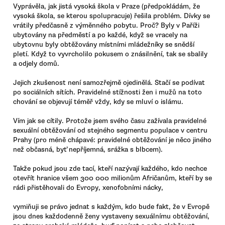
Vyprávěla, jak jistá vysoká škola v Praze (předpokládám, že
vysoká škola, se kterou spolupracuje) řešila problém. Dívky se
vrátily předčasně z výměnného pobytu. Proč? Byly v Paříži
ubytovány na předměstí a po každé, když se vracely na
ubytovnu byly obtěžovány místními mládežníky se snědší
pletí. Když to vyvrcholilo pokusem o znásilnění, tak se sbalily
a odjely domů.
Jejich zkušenost není samozřejmě ojedinělá. Stačí se podívat
po sociálních sítích. Pravidelné stížnosti žen i mužů na toto
chování se objevují téměř vždy, kdy se mluví o islámu.
Vím jak se cítily. Protože jsem svého času zažívala pravidelné
sexuální obtěžování od stejného segmentu populace v centru
Prahy (pro méně chápavé: pravidelné obtěžování je něco jiného
než občasná, byť nepříjemná, srážka s blbcem).
Takže pokud jsou zde tací, kteří nazývají každého, kdo nechce
otevřít hranice všem 300 000 milionům Afričanům, kteří by se
rádi přistěhovali do Evropy, xenofobními nácky,
vymiňuji se právo jednat s každým, kdo bude fakt, že v Evropě
jsou dnes každodenně ženy vystaveny sexuálnímu obtěžování,