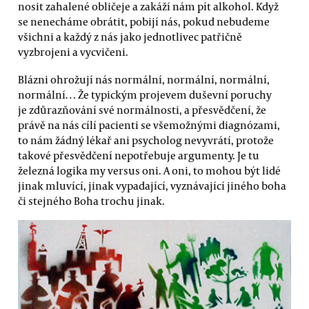
nosit zahalené obličeje a zakáží nám pít alkohol. Když
se nenecháme obrátit, pobijí nás, pokud nebudeme
všichni a každý z nás jako jednotlivec patřičně
vyzbrojeni a vycvičeni.
Blázni ohrožují nás normální, normální, normální,
normální… Že typickým projevem duševní poruchy
je zdůrazňování své normálnosti, a přesvědčení, že
právě na nás cílí pacienti se všemožnými diagnózami,
to nám žádný lékař ani psycholog nevyvrátí, protože
takové přesvědčení nepotřebuje argumenty. Je tu
železná logika my versus oni. A oni, to mohou být lidé
jinak mluvící, jinak vypadající, vyznávající jiného boha
či stejného Boha trochu jinak.