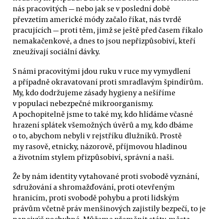
nás pracovitých — nebo jak se v poslední době
převzetím americké módy začalo říkat, nás tvrdě
pracujících — proti těm, jimž se ještě před časem říkalo
nemakačenkové, a dnes to jsou nepřizpůsobiví, kteří
zneužívají sociální dávky.
S námi pracovitými jdou ruku v ruce my vymydlení
a případně okravatovaní proti smradlavým špindírům.
My, kdo dodržujeme zásady hygieny a nešíříme
v populaci nebezpečné mikroorganismy.
A pochopitelně jsme to také my, kdo hlídáme včasné
hrazení splátek všemožných úvěrů a my, kdo dbáme
o to, abychom nebyli v rejstříku dlužníků. Prostě
my rasově, etnicky, názorově, příjmovou hladinou
a životním stylem přizpůsobiví, správní a naši.
Že by nám identity vytahované proti svobodě vyznání,
sdružování a shromažďování, proti otevřeným
hranicím, proti svobodě pohybu a proti lidským
právům včetně práv menšinových zajistily bezpečí, to je
nanejvýš pochybné. Můžeme přeměnit státy, města