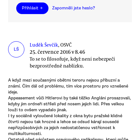
Přihlásit →
Zapomněli jste heslo?
Luděk Ševčík
, OSVČ
LŠ
25. července 2016 v 8.46
To se to filosofuje, když není nebezpečí
bezprostředně nablízku.
A když mezi současnými obětmi teroru nejsou příbuzní a
známí. Čím dál od problému, tím více prostoru pro vznešené
ideje.
Appeasement vůči Hitlerovi by také těžko Angláni prosazovali,
kdyby jim ordneři stříleli před nosem jejich lidi. Přes velkou
louži to ovšem vypadalo jinak.
I ty sociálně vyloučené lokality z okna bytu pražské klidné
čtvrti nejsou tak hrozné a lehce se odsud kárají sousedé
nepřizpůsobivých za jejich nedostatčenou vstřícnost k
multikulturnosti.
Ostatně před nárůstem pravicového radikalismu, který může