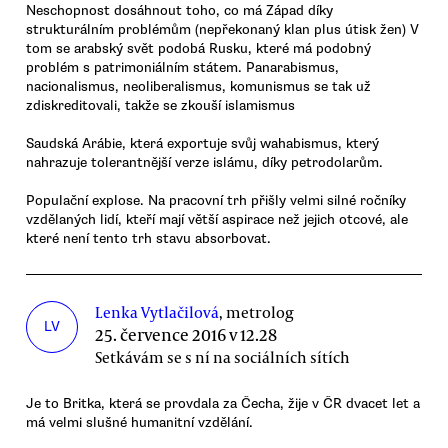
Neschopnost dosáhnout toho, co má Západ díky
strukturálním problémům (nepřekonaný klan plus útisk žen) V
tom se arabský svět podobá Rusku, které má podobný
problém s patrimoniálním státem. Panarabismus,
nacionalismus, neoliberalismus, komunismus se tak už
zdiskreditovali, takže se zkouší islamismus
Saudská Arábie, která exportuje svůj wahabismus, který
nahrazuje tolerantnější verze islámu, díky petrodolarům.
Populační explose. Na pracovní trh přišly velmi silné ročníky
vzdělaných lidí, kteří mají větší aspirace než jejich otcové, ale
které není tento trh stavu absorbovat.
Lenka Vytlačilová
, metrolog
LV
25. července 2016 v 12.28
Setkávám se s ní na sociálních sítích
Je to Britka, která se provdala za Čecha, žije v ČR dvacet let a
má velmi slušné humanitní vzdělání.