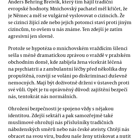
Anders Behring Breivik, který tím hájil tradiční
evropské hodnoty. Mnichovský pachatel měl křičet, že
je Němec a měl se vulgárně vyslovovat o cizincích. Že
se cizinci žijící zde nebo jejich potomci staví proti jiným
cizincům, to ovšem u nás známe. Ten zdejší je zatím
agresivní jen slovně.
Protože se hypotéza o mnichovském vraždícím šílenci
sešla s méně dramatickou zprávou o vraždě v pražském
obchodním domě, kde zabíjela žena vícekrát léčená
na psychiatrii a z ambulantní léčby před několika dny
propuštěná, rozvíjí se volání po diskriminaci duševně
nemocných. Mají být doživotně drženi v ústavech proti
své vůli. Opět je tu oprávněný důvod: zajištění bezpečí
nás, tentokrát nás normálních.
Ohrožení bezpečnosti je spojeno vždy s nějakou
identitou. Zdejší sektáři a pak samozřejmě také
muslimové ohrožují nás příslušníky tradičních
náboženských směrů nebo nás české ateisty. Chtějí nás
obracet na svou víru, budou naše ženy utiskovat a nutit