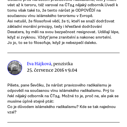
vést až k teroru, též varoval na ČT24 nějaký odborník.Uvedl k
tomu však také to, že tento nárůst je ODPOVĚDÍ na
současnou vlnu islámského terorismu v Evropě.
Asi netušil, že filosofové vědí, že ti, kteří se snaží dodržovat
základní morální principy, tedy i křesťané dodržování
Desatera, by měli na svou bezpečnost resignovat. Udělají lépe,
když si zvyknou. Vždyť jsme zranitelní a nakonec smrtelní.
Jo jo, to se to filosofuje, když je nebezpečí daleko.
Eva Hájková
, penzistka
25. července 2016 v 9.04
Píšete, pane Ševčíku, že nárůst pravicového radikalismu je
odpovědí na současnou vlnu islámského radikalismu. Prý to
řekl nějaký odborník na ČT24. Možné to je, proč ne, ale pak se
musíme úplně stejně ptát:
Co je důvodem islámského radikalismu? Kde se tak najednou
vzal?