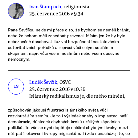
Ivan Štampach
, religionista
25. července 2016 v 9.34
Pane Ševčíku, nejde mi přece o to, že bychom se neměli bránit,
nebo že bchom měli zanedbat prevenci. Míním jen že by bylo
nebezpečné dosahovat iluzivní bezpečností nastolováním
autoritativních pořádků a represí vůči celým sociálním
skupinám, např. vůči všem muslmům nebo všem duševně
nemocným.
Luděk Ševčík
, OSVČ
LŠ
25. července 2016 v 10.36
Islámský radikalismus je, dle mého mínění,
způsobován jakousi frustrací islámského světa vůči
rozvinutějším zemím. Je to i výsledek snahy o implantaci naší
demokracie, důsledek chybných kroků určitých západních
politiků. To vše se nyní doplňuje dalšími chybnými kroky, mezi
něž patří otevření Evropy migrantům. Ti zde nenacházejí to, co