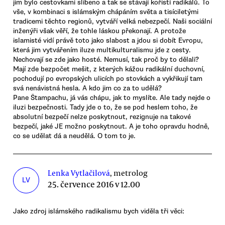
jim bylo cestovkami slíbeno a tak se stávají kořistí radikálů. To
vše, v kombinaci s islámským chápáním světa a tisíciletými
tradicemi těchto regionů, vytváří velká nebezpečí. Naši sociální
inženýři však věří, že tohle láskou překonají. A protože
islamisté vidí právě toto jako slabost a jdou si dobít Evropu,
která jim vytvářením iluze multikulturalismu jde z cesty.
Nechovají se zde jako hosté. Nemusí, tak proč by to dělali?
Mají zde bezpočet mešit, z kterých kážou radikální duchovní,
pochodují po evropských ulicích po stovkách a vykřikují tam
svá nenávistná hesla. A kdo jim co za to udělá?
Pane Štampachu, já vás chápu, jak to myslíte. Ale tady nejde o
iluzi bezpečnosti. Tady jde o to, že se pod heslem toho, že
absolutní bezpečí nelze poskytnout, rezignuje na takové
bezpečí, jaké JE možno poskytnout. A je toho opravdu hodně,
co se udělat dá a neudělá. O tom to je.
Lenka Vytlačilová
, metrolog
LV
25. července 2016 v 12.00
Jako zdroj islámského radikalismu bych viděla tři věci: