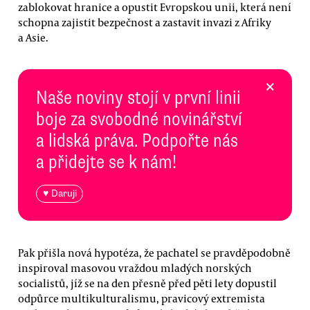
zablokovat hranice a opustit Evropskou unii, která není
schopna zajistit bezpečnost a zastavit invazi z Afriky
a Asie.
×
Naše noviny stojí v první linii
boje za svobodné novinářství
a lidská práva. Podpořte nás
a přidejte se k nám!
♥ Daruji
Pak přišla nová hypotéza, že pachatel se pravděpodobně
inspiroval masovou vraždou mladých norských
socialistů, jíž se na den přesně před pěti lety dopustil
odpůrce multikulturalismu, pravicový extremista