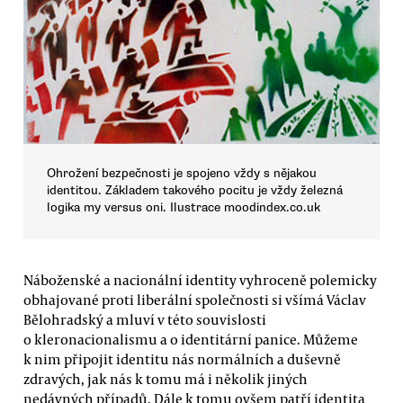
Ohrožení bezpečnosti je spojeno vždy s nějakou
identitou. Základem takového pocitu je vždy železná
logika my versus oni. Ilustrace moodindex.co.uk
Náboženské a nacionální identity vyhroceně polemicky
obhajované proti liberální společnosti si všímá Václav
Bělohradský a mluví v této souvislosti
o kleronacionalismu a o identitární panice. Můžeme
k nim připojit identitu nás normálních a duševně
zdravých, jak nás k tomu má i několik jiných
nedávných případů. Dále k tomu ovšem patří identita