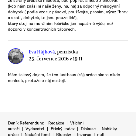
ze strany arabské mládeže, buď popírat a nebo zlehčovat
(kdo nám znásilní naše ženy, ha, ha) za odporný misogynní
dobytek ( podle vzoru: pánové, používejte, prosím, výraz "brav
a skot", dobytek, to jsou pouze lidé),
který stojí na morálním řebříčku jen nepatrně výše, než
dozorci v koncentračních táborech.
Eva Hájková
, penzistka
25. července 2016 v 19.11
Mám takový dojem, že ten lusthaus (ráj) srdce skoro nikdo
nehledá, protože o něj nestojí.
Deník Referendum:
Redakce
|
Všichni
autoři
|
Vydavatel
|
Etický kodex
|
Diskuse
|
Nabídky
práce
|
Nadační fond
|
Bluesky
|
Inzerce
|
null