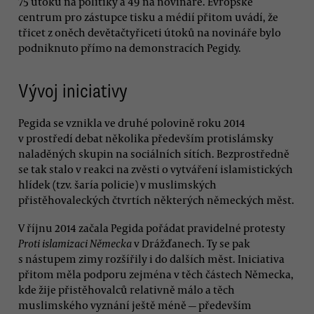
75 útoků na politiky a 49 na novináře. Evropské
centrum pro zástupce tisku a médií přitom uvádí, že
třicet z oněch devětačtyřiceti útoků na novináře bylo
podniknuto přímo na demonstracích Pegidy.
Vývoj iniciativy
Pegida se vznikla ve druhé polovině roku 2014
v prostředí debat několika především protislámsky
naladěných skupin na sociálních sítích. Bezprostředně
se tak stalo v reakci na zvěsti o vytváření islamistických
hlídek (tzv. šaría policie) v muslimských
přistěhovaleckých čtvrtích některých německých měst.
V říjnu 2014 začala Pegida pořádat pravidelné protesty
Proti islamizaci Německa
v Drážďanech. Ty se pak
s nástupem zimy rozšířily i do dalších měst. Iniciativa
přitom měla podporu zejména v těch částech Německa,
kde žije přistěhovalců relativně málo a těch
muslimského vyznání ještě méně — především