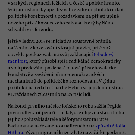
v saských regionech ležících u české a polské hranice.
Svůj antiislámský apel též velice záhy doplnila kritikou
politické korektnosti a požadavkem na přijetí úplně
nového přistěhovaleckého zákona, který by Němci
schválili v referendu.
Ještě v lednu 2015 se iniciativa soustavně bránila
nařčením z koketování s krajní pravicí, při čemž
obvykle poukazovala na svůj zakládající
19bodový
manifest
, který působí spíše radikálně demokraticky
a volá především po debatě o nové přistěhovalecké
legislativě a zavádění přímo-demokratických
mechanismů do politického rozhodování. V týdnu
po útoku na redakci Charlie Hebdo se její demonstrace
v Drážďanech zúčastnilo na 25 tisíc lidí.
Na konci prvního měsíce loňského roku zažila Pegida
první odliv stoupenců — to když se objevila starší fotka
jejího spoluzakladatele a šéforganizátora Lutze
Bachmanna načesaného a nalíčeného na
způsob Adolfa
Hitlera
. Vývoj migrační krize v létě na začátku podzimu