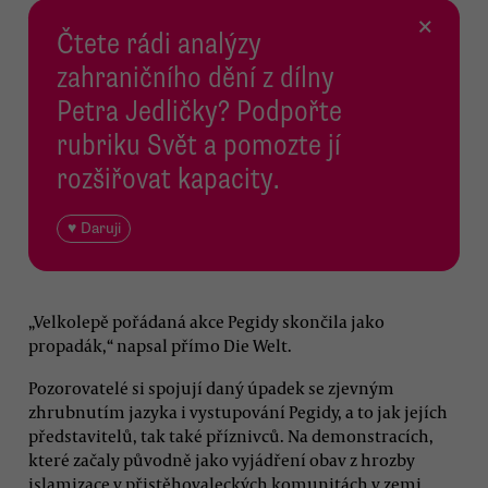
×
Čtete rádi analýzy
zahraničního dění z dílny
Petra Jedličky? Podpořte
rubriku Svět a pomozte jí
rozšiřovat kapacity.
♥ Daruji
„Velkolepě pořádaná akce Pegidy skončila jako
propadák,“ napsal přímo Die Welt.
Pozorovatelé si spojují daný úpadek se zjevným
zhrubnutím jazyka i vystupování Pegidy, a to jak jejích
představitelů, tak také příznivců. Na demonstracích,
které začaly původně jako vyjádření obav z hrozby
islamizace v přistěhovaleckých komunitách v zemi,