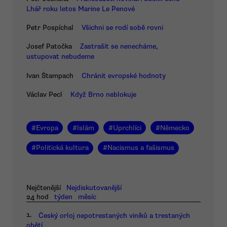
Lhář roku letos Marine Le Penové
Petr Pospíchal
Všichni se rodí sobě rovni
Josef Patočka
Zastrašit se nenecháme,
ustupovat nebudeme
Ivan Štampach
Chránit evropské hodnoty
Václav Pecl
Když Brno neblokuje
#
Evropa
#
Islám
#
Uprchlíci
#
Německo
#
Politická kultura
#
Nacismus a fašismus
Nejčtenější
Nejdiskutovanější
24 hod
týden
měsíc
1.
Český orloj nepotrestaných viníků a trestaných
obětí