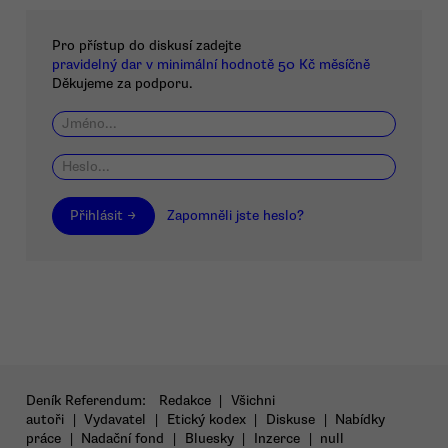
Pro přístup do diskusí zadejte
pravidelný dar v minimální hodnotě 50 Kč měsíčně
Děkujeme za podporu.
Přihlásit →
Zapomněli jste heslo?
Deník Referendum:
Redakce
|
Všichni
autoři
|
Vydavatel
|
Etický kodex
|
Diskuse
|
Nabídky
práce
|
Nadační fond
|
Bluesky
|
Inzerce
|
null