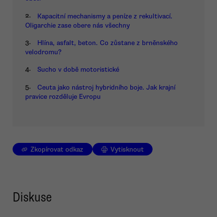
2.
Kapacitní mechanismy a peníze z rekultivací.
Oligarchie zase obere nás všechny
3.
Hlína, asfalt, beton. Co zůstane z brněnského
velodromu?
4.
Sucho v době motoristické
5.
Ceuta jako nástroj hybridního boje. Jak krajní
pravice rozděluje Evropu
Zkopírovat odkaz
Vytisknout
Diskuse