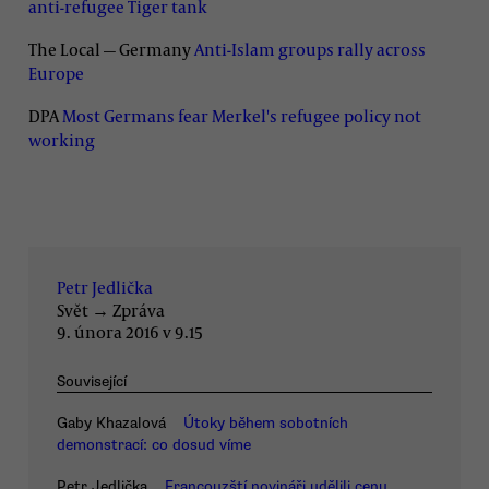
anti-refugee Tiger tank
The Local — Germany
Anti-Islam groups rally across
Europe
DPA
Most Germans fear Merkel's refugee policy not
working
Petr Jedlička
Svět
→
Zpráva
9. února 2016 v 9.15
Související
Gaby Khazalová
Útoky během sobotních
demonstrací: co dosud víme
Petr Jedlička
Francouzští novináři udělili cenu