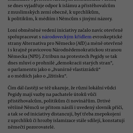
se dnes vyjadřuje odpor k islámu a přistěhovalcům
z muslimských zemí obecně, k uprchlíkům,
k politikům, k médiím i Němcům s jinými názory.
Loni obměněné vedení iniciativy začalo navíc otevřeně
spolupracovat s
národoveckým křídlem
evroskeptické
strany Alternativa pro Německo (AfD) a méně otevřeně
i s krajně pravicovou Národnědemokratickou stranou
Německa (NPD). Z tribun na protestech Pegidy se tak
dnes mluví o prohnilé „demokracii starých stran“,
o parlamentu jako o „žvanírně vlastizrádců“
a o médiích jako o „lžitisku“.
Čím dál častěji se též ukazuje, že různí lokální vůdci
Pegidy mají vazby na pachatele útoků vůči
přistěhovalcům, politikům či novinářům. Drtivé
většině Němců se přitom násilí i uvedený slovník příčí,
a tak se od iniciativy distancují, byť třeba znepokojení
z uprchlíků či hrozby islamizace stále sdílejí, konstatují
němečtí pozorovatelé.