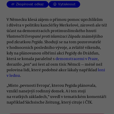
Zkopírovat odkaz
Vytisknout
V Německu klesá zájem o přímou pomoc uprchlíkům
i důvěra v politiku kancléřky Merkelové, zároveň ale též
účast na demonstracích protimuslimského hnutí
Vlastenečtí Evropané proti islamizaci Západu
známějšího
pod zkratkou
Pegida
. Shodují se na tom pozorovatelé
v hodnoceních posledního vývoje, a zvláště víkendu,
kdy na plánovanou olbřímí akci Pegidy do Drážďan,
která se konala paralelně s
demonstracemi v Praze
,
dorazilo „jen“ asi šest až osm tisíc Němců — méně než
polovina lidí, které podobné akce lákaly například
loni
v lednu
.
„Místo ‚pevnosti Evropa‘, kterou Pegida plánovala,
vznikl nanejvýš rodinný domek. A i ten stojí
na vratkých základech,“ uvedl v tematickém komentáři
například Sächsische Zeitung, který cituje i ČTK.