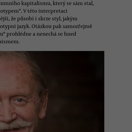
mního kapitalismu, který se sám stal,
eotypem“. V této interpretaci
jší, že působí i skrze styl, jakým
reotypní jazyk. Otázkou pak samozřejmě
čku“ prohlédne a nenechá se hned
exismem.