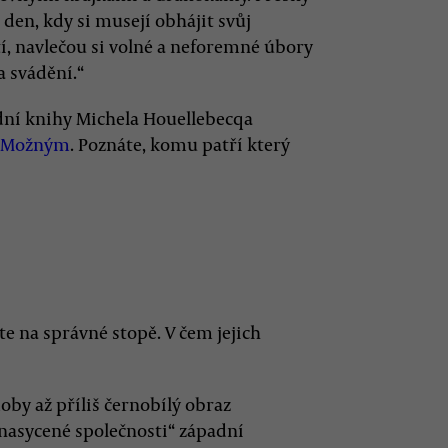
 den, kdy si musejí obhájit svůj
í, navlečou si volné a neforemné úbory
a svádění.“
ední knihy Michela Houellebecqa
o Možným
. Poznáte, komu patří který
te na správné stopě. V čem jejich
oby až příliš černobílý obraz
„nasycené společnosti“ západní