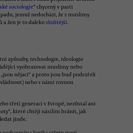
ské sociologie“
chycený v pasti
adu, jemuž nedochází, že s muslimy
ů a žen je to daleko
složitější
.
otní způsoby, technologie, ideologie
zavádějící vyobrazovat muslimy nebo
„jsou nějací“ a proto jsou buď podezřelí
 ovládnout) nebo s námi rovnou
ebo třetí generaci v Evropě, nezůstal ani
ty“, které chtějí násilím bránit, jak
ledat jinde.
e podsouvána logika střetu mezi