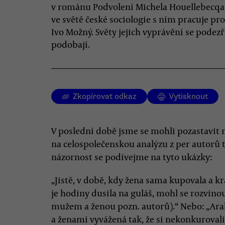
v románu Podvolení Michela Houellebecqa
ve světě české sociologie s ním pracuje pr
Ivo Možný. Světy jejich vyprávění se podezř
podobají.
Zkopírovat odkaz
Vytisknout
V poslední době jsme se mohli pozastavit 
na celospolečenskou analýzu z per autorů 
názornost se podívejme na tyto ukázky:
„Jistě, v době, kdy žena sama kupovala a k
je hodiny dusila na guláš, mohl se rozvino
mužem a ženou pozn. autorů).“ Nebo: „Ara
a ženami vyvážená tak, že si nekonkurovali, 