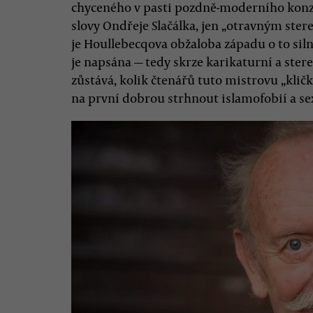
chyceného v pasti pozdně-moderního konzu
slovy Ondřeje Slačálka, jen „otravným ster
je Houllebecqova obžaloba západu o to silně
je napsána — tedy skrze karikaturní a ste
zůstává, kolik čtenářů tuto mistrovu „kli
na první dobrou strhnout islamofobií a s