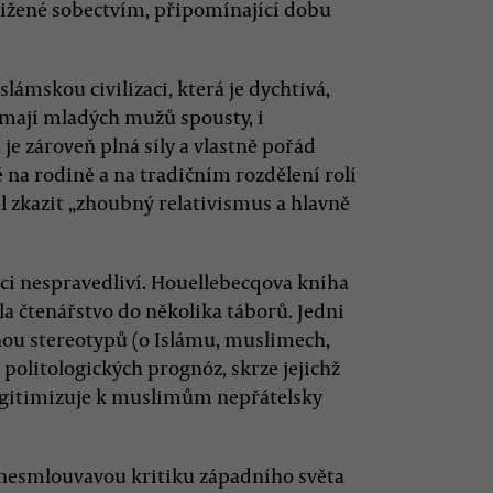
tižené sobectvím, připomínající dobu
ámskou civilizaci, která je dychtivá,
„mají mladých mužů spousty, i
á je zároveň plná síly a vlastně pořád
ě na rodině a na tradičním rozdělení rolí
l zkazit „zhoubný relativismus a hlavně
 nespravedliví. Houellebecqova kniha
a čtenářstvo do několika táborů. Jedni
lnou stereotypů (o Islámu, muslimech,
politologických prognóz, skrze jejichž
 legitimizuje k muslimům nepřátelsky
 o nesmlouvavou kritiku západního světa