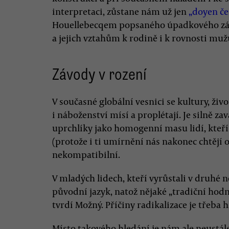
interpretaci, zůstane nám už jen
„doyen če
Houellebecqem popsaného úpadkového záp
a jejich vztahům k rodině i k rovnosti muž
Závody v rození
V současné globální vesnici se kultury, živ
i náboženství mísí a proplétají. Je silně 
uprchlíky jako homogenní masu lidí, kteří 
(protože i ti umírnění nás nakonec chtějí
nekompatibilní.
V mladých lidech, kteří vyrůstali v druhé n
původní jazyk, natož nějaké „tradiční hodno
tvrdí Možný. Příčiny radikalizace je třeba h
Místo takového hledání je nám ale neustál