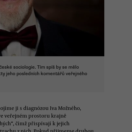
eské sociologie. Tím spíš by se mělo
kty jeho posledních komentářů veřejného
ojíme ji s diagnózou Iva Možného,
 ve veřejném prostoru krajně
ch“, čímž přispívají k jejich
 strachu z nich. Pokud přijmeme druhou