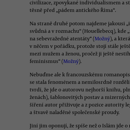
civilizace, zpovykané individualismem a s
těsně před „pádem antického Říma“.
Na straně druhé potom najdeme jakousi „isl
svůdná a v rozmachu“ (Houellebecq), kde 
na sebevražedné atentáty“ (
Možný
), a kter
v něčem v pořádku, protože stojí stále ješt
mezi mužem a ženou, pročež ji ještě nestih
feminismus“ (
Možný
).
Nebuďme ale k francouzskému romanopisci
se stala fenoménem a nemilosrdně rozdělil
tvrdí, že jde o autorovu nejhorší knihu, p
ženách), šablonovitých postav a mizerných 
šíření autor přiživuje a z pozice autority
a štvavě naladěné společenské proudy.
Jiní jim oponují, že spíše než o Islám jde