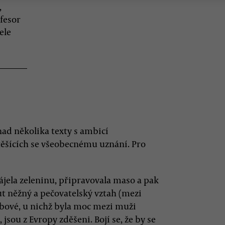
,
ofesor
ele
nad několika texty s ambicí
těšících se všeobecnému uznání. Pro
rájela zeleninu, připravovala maso a pak
ut něžný a pečovatelský vztah (mezi
bové, u nichž byla moc mezi muži
jsou z Evropy zděšeni. Bojí se, že by se