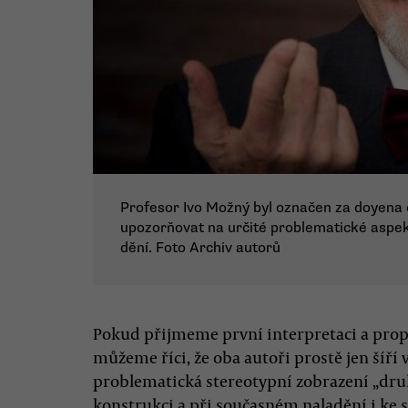
Profesor Ivo Možný byl označen za doyena č
upozorňovat na určité problematické aspe
dění. Foto Archiv autorů
Pokud přijmeme první interpretaci a prop
můžeme říci, že oba autoři prostě jen šíří
problematická stereotypní zobrazení „druhý
konstrukci a při současném naladění i ke