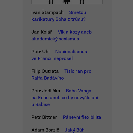
Ivan Štampach
Smetou
karikatury Boha z trůnu?
Jan Kolář
Vlk a kozy aneb
akademický sexismus
Petr Uhl
Nacionalismus
ve Francii neprošel
Filip Outrata
Tisíc ran pro
Raifa Badávího
Petr Jedlička
Baba Vanga
na Echu aneb co by nevyšlo ani
u Babiše
Petr Bittner
Pánevní flexibilita
Adam Borzič
Jaký Bůh