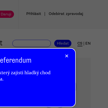
Přihlásit
|
Odebírat
zpravodaj
 Daruji
t
Hledat
CS
|
EN
×
 Referendum
terý zajistí hladký chod
a.
DR