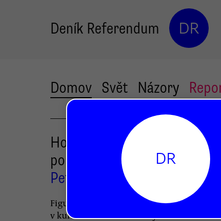
Deník Referendum
DR
Domov
Svět
Názory
Repo
Houellebecqovo Podvolení
DR
po česku?
Petr Kubala
Jan Váňa
,
Figura takzvaného střetu civilizací je znov
v kurzu. Ve světě literatury se s ním setká