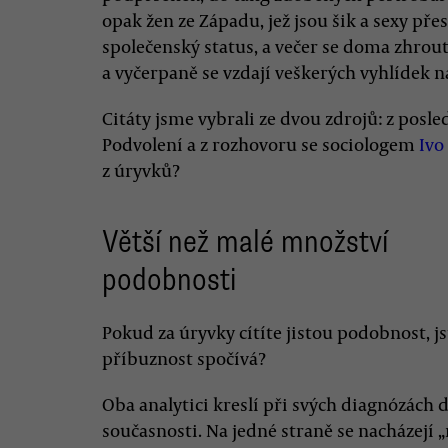
opak žen ze Západu, jež jsou šik a sexy přes
společenský status, a večer se doma zhrout
a vyčerpaně se vzdají veškerých vyhlídek n
Citáty jsme vybrali ze dvou zdrojů: z posl
Podvolení a z rozhovoru se sociologem
Iv
z úryvků?
Větší než malé množství
podobnosti
Pokud za úryvky cítíte jistou podobnost, js
příbuznost spočívá?
Oba analytici kreslí při svých diagnózách d
současnosti. Na jedné straně se nacházejí 