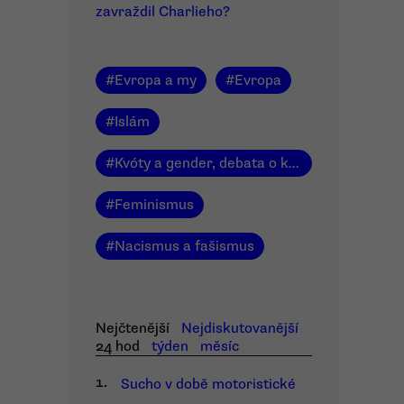
zavraždil Charlieho?
#
Evropa a my
#
Evropa
#
Islám
#
Kvóty a gender, debata o kvótách
#
Feminismus
#
Nacismus a fašismus
Nejčtenější
Nejdiskutovanější
24 hod
týden
měsíc
1.
Sucho v době motoristické