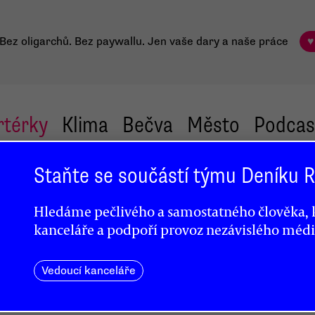
Bez oligarchů. Bez paywallu.
Jen vaše dary a naše práce
♥
rtérky
Klima
Bečva
Město
Podcas
Staňte se součástí týmu Deníku
Hledáme pečlivého a samostatného člověka, k
kanceláře a podpoří provoz nezávislého médi
Vedoucí kanceláře
u
me