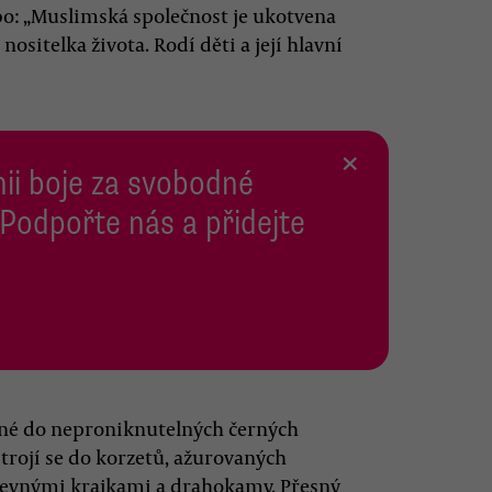
bo: „Muslimská společnost je ukotvena
nositelka života. Rodí děti a její hlavní
×
inii boje za svobodné
 Podpořte nás a přidejte
děné do neproniknutelných černých
strojí se do korzetů, ažurovaných
evnými krajkami a drahokamy. Přesný