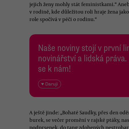
jejich ženy mohly stát feministkami.“ Ane
v rodině, kde důležitou roli hraje žena jako 
role spočívá v péči o rodinu.“
Naše noviny stojí v první l
novinářství a lidská práva.
se k nám!
♥ Daruji
A ještě jinde: „Bohaté Saudky, přes den o
burek, se večer promění v rajské ptáky, na
podprsenek, do tang zdobených pestrobar