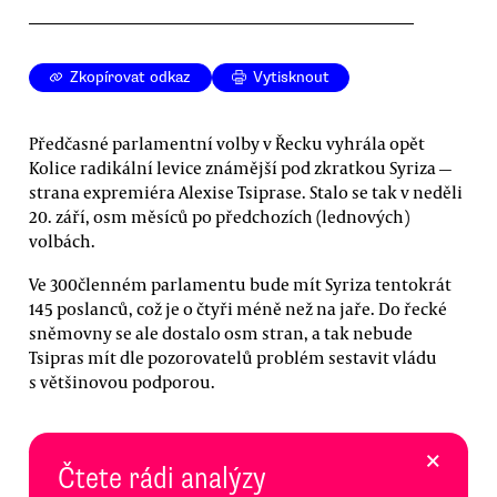
Zkopírovat odkaz
Vytisknout
Předčasné parlamentní volby v Řecku vyhrála opět
Kolice radikální levice známější pod zkratkou Syriza —
strana expremiéra Alexise Tsiprase. Stalo se tak v neděli
20. září, osm měsíců po předchozích (lednových)
volbách.
Ve 300členném parlamentu bude mít Syriza tentokrát
145 poslanců, což je o čtyři méně než na jaře. Do řecké
sněmovny se ale dostalo osm stran, a tak nebude
Tsipras mít dle pozorovatelů problém sestavit vládu
s většinovou podporou.
×
Čtete rádi analýzy