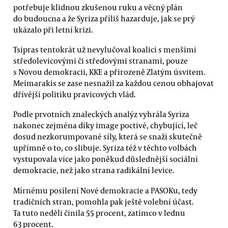
potřebuje klidnou zkušenou ruku a věcný plán
do budoucna a že Syriza příliš hazarduje, jak se prý
ukázalo při letní krizi.
Tsipras tentokrát už nevylučoval koalici s menšími
středolevicovými či středovými stranami, pouze
s Novou demokracii, KKE a přirozeně Zlatým úsvitem.
Meimarakis se zase nesnažil za každou cenou obhajovat
dřívější politiku pravicových vlád.
Podle prvotních znaleckých analýz vyhrála Syriza
nakonec zejména díky image poctivé, chybující, leč
dosud nezkorumpované síly, která se snaží skutečně
upřímně o to, co slibuje. Syriza též v těchto volbách
vystupovala více jako poněkud důslednější sociální
demokracie, než jako strana radikální levice.
Mírnému posílení Nové demokracie a PASOKu, tedy
tradičních stran, pomohla pak ještě volební účast.
Ta tuto neděli činila 55 procent, zatímco v lednu
63 procent.