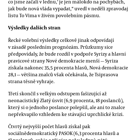
co jsme začali v lednu,‘ je jen málokdo na pochybách,
jak bude nová vláda vypadat,“ uvedl v neděli zpravodaj
listu To Vima v živém povolebním pásmu.
Výsledky dalších stran
Řecké volební výsledky celkově jinak odpovídají
v zásadě posledním prognózám. Průzkumy sice
předpovídaly, že bude rozdíl v podpoře Syrizy a hlavní
pravicové strany Nové demokracie menší — Syriza
získala nakonec 35,5 procenta hlasů, Nová demokracie
28,1 — většina znalců však očekávala, že Tsiprasova
strana těsně vyhraje.
Třetí skončil s velkým odstupem fašizující až
neonacistický Zlatý úsvit (6,9 procenta, 18 poslanců),
který si o jednoho poslance polepšil, ale ani to znalce
nepřekvapilo vzhledem ke stávající uprchlické krizi.
Čtvrtý nejvyšší počet hlasů získal pak
sociálnědemokratický PASOK (6,3 procenta hlasů a