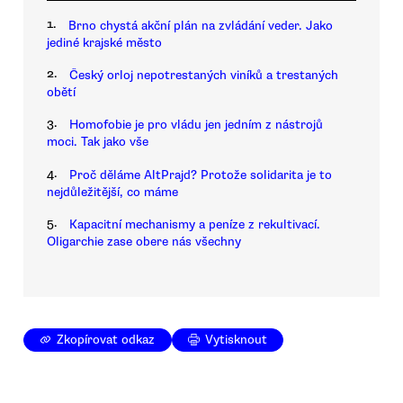
1.
Brno chystá akční plán na zvládání veder. Jako
jediné krajské město
2.
Český orloj nepotrestaných viníků a trestaných
obětí
3.
Homofobie je pro vládu jen jedním z nástrojů
moci. Tak jako vše
4.
Proč děláme AltPrajd? Protože solidarita je to
nejdůležitější, co máme
5.
Kapacitní mechanismy a peníze z rekultivací.
Oligarchie zase obere nás všechny
Zkopírovat odkaz
Vytisknout