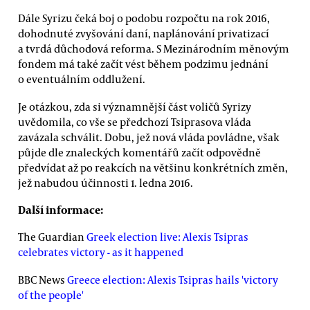
Dále Syrizu čeká boj o podobu rozpočtu na rok 2016,
dohodnuté zvyšování daní, naplánování privatizací
a tvrdá důchodová reforma. S Mezinárodním měnovým
fondem má také začít vést během podzimu jednání
o eventuálním oddlužení.
Je otázkou, zda si významnější část voličů Syrizy
uvědomila, co vše se předchozí Tsiprasova vláda
zavázala schválit. Dobu, jež nová vláda povládne, však
půjde dle znaleckých komentářů začít odpovědně
předvídat až po reakcích na většinu konkrétních změn,
jež nabudou účinnosti 1. ledna 2016.
Další informace:
The Guardian
Greek election live: Alexis Tsipras
celebrates victory - as it happened
BBC News
Greece election: Alexis Tsipras hails 'victory
of the people'