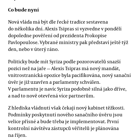
Co bude nyní
Nová vláda má být dle řecké tradice sestavena
do několika dní. Alexis Tsipras si vyzvedne v pondělí
dopoledne pověření od prezidenta Prokopise
Pavlopoulose. Vybrané ministry pak představí ještě týž
den, nebo v úterý ráno.
Politicky bude mít Syriza podle pozorovatelů snazší
pozici než na jaře — Alexis Tsipras má nový mandát,
vnitrostranická opozice byla pacifikována, nový sanační
úvěr je již uzavřen a parlamenty schválen.
V parlamentu je navíc Syriza podobně silná jako dříve,
a nad to nově otevřená více partnerům.
Z hlediska vládnutí však čekají nový kabinet těžkosti.
Podmínky poskytnutí nového sanačního úvěru jsou
velice přísné a bude třeba je implementovat. První
kontrolní návštěva zástupců věřitelů je plánována
na říjen.