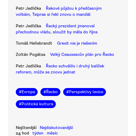
Petr Jedlička
Řekové půjdou k předčasným
volbám, Tsipras si řekl znovu o mandát
Petr Jedlička
Řecký prezident jmenoval
přechodnou vládu, sloužit by měla do října
Tomáš Hellebrandt
Grexit nie je riešením
Zoltán Pogátsa
Velký Ceausescův plán pro Řecko
Petr Jedlička
Řecko schválilo i druhý balíček
reforem, může se znovu jednat
#
Evropa
#
Řecko
#
Perspektivy levice
#
Politická kultura
Nejčtenější
Nejdiskutovanější
24 hod
týden
měsíc