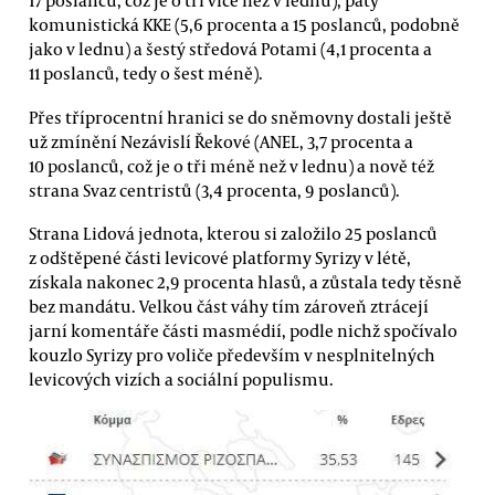
17 poslanců, což je o tři více než v lednu), pátý
komunistická KKE (5,6 procenta a 15 poslanců, podobně
jako v lednu) a šestý středová Potami (4,1 procenta a
11 poslanců, tedy o šest méně).
Přes tříprocentní hranici se do sněmovny dostali ještě
už zmínění Nezávislí Řekové (ANEL, 3,7 procenta a
10 poslanců, což je o tři méně než v lednu) a nově též
strana Svaz centristů (3,4 procenta, 9 poslanců).
Strana Lidová jednota, kterou si založilo 25 poslanců
z odštěpené části levicové platformy Syrizy v létě,
získala nakonec 2,9 procenta hlasů, a zůstala tedy těsně
bez mandátu. Velkou část váhy tím zároveň ztrácejí
jarní komentáře části masmédií, podle nichž spočívalo
kouzlo Syrizy pro voliče především v nesplnitelných
levicových vizích a sociální populismu.