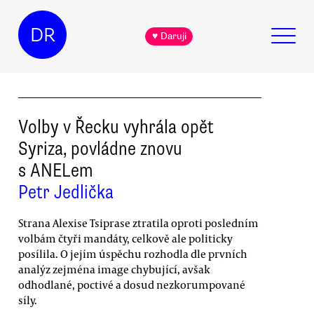
DR
♥ Daruji
Volby v Řecku vyhrála opět
Syriza, povládne znovu
s ANELem
Petr Jedlička
Strana Alexise Tsiprase ztratila oproti posledním
volbám čtyři mandáty, celkově ale politicky
posílila. O jejím úspěchu rozhodla dle prvních
analýz zejména image chybující, avšak
odhodlané, poctivé a dosud nezkorumpované
síly.