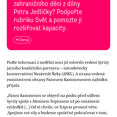
zahraničního dění z dílny
Petra Jedličky? Podpořte
rubriku Svět a pomozte jí
rozšiřovat kapacity.
♥ Daruji
Podle informací z nedělní noci již oslovilo vedení Syrizy
jarního koaličního partnera — národovecky
konzervativní Nezávislé Řeky (ANEL). A strana vedená
exministrem obrany Panosem Kammenosem nabídku
přijala.
„Panos Kammenos se objevil na pódiu před sídlem
Syrizy spolu s Alexisem Tsiprasem už po oznámení
výsledků (...) Od té chvíle, co Tsipras pronesl větu:
,Spojíme své síly a budeme společně pokračovat v tom,