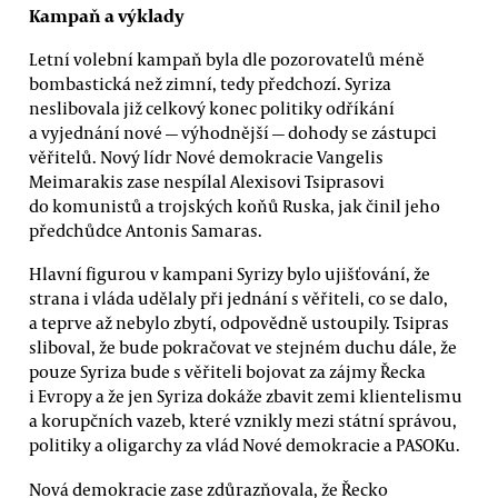
Kampaň a výklady
Letní volební kampaň byla dle pozorovatelů méně
bombastická než zimní, tedy předchozí. Syriza
neslibovala již celkový konec politiky odříkání
a vyjednání nové — výhodnější — dohody se zástupci
věřitelů. Nový lídr Nové demokracie Vangelis
Meimarakis zase nespílal Alexisovi Tsiprasovi
do komunistů a trojských koňů Ruska, jak činil jeho
předchůdce Antonis Samaras.
Hlavní figurou v kampani Syrizy bylo ujišťování, že
strana i vláda udělaly při jednání s věřiteli, co se dalo,
a teprve až nebylo zbytí, odpovědně ustoupily. Tsipras
sliboval, že bude pokračovat ve stejném duchu dále, že
pouze Syriza bude s věřiteli bojovat za zájmy Řecka
i Evropy a že jen Syriza dokáže zbavit zemi klientelismu
a korupčních vazeb, které vznikly mezi státní správou,
politiky a oligarchy za vlád Nové demokracie a PASOKu.
Nová demokracie zase zdůrazňovala, že Řecko