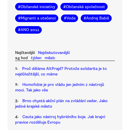
#
Občanské iniciativy
#
Občanská společnost
#
Migranti a utečenci
#
Voda
#
Andrej Babiš
#
ANO 2011
Nejčtenější
Nejdiskutovanější
24 hod
týden
měsíc
1.
Proč děláme AltPrajd? Protože solidarita je to
nejdůležitější, co máme
2.
Homofobie je pro vládu jen jedním z nástrojů
moci. Tak jako vše
3.
Brno chystá akční plán na zvládání veder. Jako
jediné krajské město
4.
Ceuta jako nástroj hybridního boje. Jak krajní
pravice rozděluje Evropu