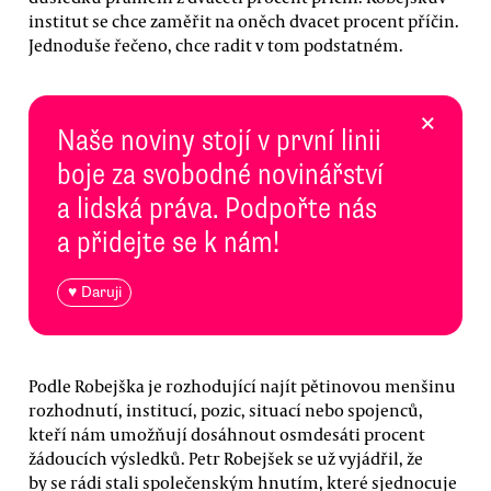
institut se chce zaměřit na oněch dvacet procent příčin.
Jednoduše řečeno, chce radit v tom podstatném.
×
Naše noviny stojí v první linii
boje za svobodné novinářství
a lidská práva. Podpořte nás
a přidejte se k nám!
♥ Daruji
Podle Robejška je rozhodující najít pětinovou menšinu
rozhodnutí, institucí, pozic, situací nebo spojenců,
kteří nám umožňují dosáhnout osmdesáti procent
žádoucích výsledků. Petr Robejšek se už vyjádřil, že
by se rádi stali společenským hnutím, které sjednocuje