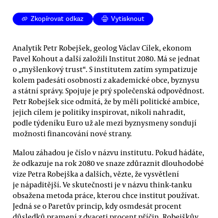
Zkopírovat odkaz
Vytisknout
Analytik Petr Robejšek, geolog Václav Cílek, ekonom
Pavel Kohout a další založili Institut 2080. Má se jednat
o „myšlenkový trust“. S institutem zatím sympatizuje
kolem padesáti osobností z akademické obce, byznysu
a státní správy. Spojuje je prý společenská odpovědnost.
Petr Robejšek sice odmítá, že by měli politické ambice,
jejich cílem je politiky inspirovat, nikoli nahradit,
podle týdeníku Euro už ale mezi byznysmeny sondují
možnosti financování nové strany.
Malou záhadou je číslo v názvu institutu. Pokud hádáte,
že odkazuje na rok 2080 ve snaze zdůraznit dlouhodobé
vize Petra Robejška a dalších, vězte, že vysvětlení
je nápaditější. Ve skutečnosti je v názvu think-tanku
obsažena metoda práce, kterou chce institut používat.
Jedná se o Paretův princip, kdy osmdesát procent
důsledků pramení z dvaceti procent příčin. Robejškův