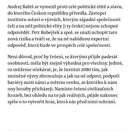
Andrej Babiš se vymezil proti celé politické elitě a stavu,
do kterého Českou republiku přivedla. Zástupci
institutu mluví o výzvách, kterým západní společnosti
čelí a na něž politické elity (i ty české) nejsou schopné
odpovědět. Petr Robejšek a spol. se snaží uchopit tato
nová rizika a tváří se, že na ně nabídnou expertní
odpověď, která bude ve prospěch celé společnosti.
Není důvod, proč by řešení, se kterými přijde padesát
osobností, měla být stejně výhodná pro všechny. Jediné,
co můžeme očekávat, je, že Institut 2080 tím, jak
zmíněné výzvy zformuluje a jak na ně odpoví, podpoří
bariéry mezi námi a světem venku, ze kterého k nám
ony hrozby přicházejí. Namísto řešení civilizačních
hrozeb, bez ohledu na to jak reálných, půjde nakonec
spíše o to vytvořit hráz, která nás před nimi ochrání.