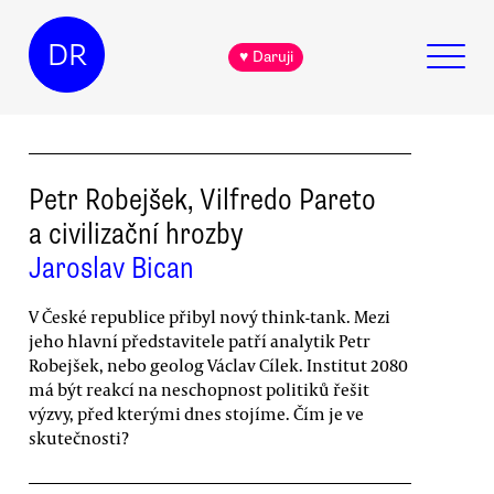
DR
♥ Daruji
Petr Robejšek, Vilfredo Pareto
a civilizační hrozby
Jaroslav Bican
V České republice přibyl nový think-tank. Mezi
jeho hlavní představitele patří analytik Petr
Robejšek, nebo geolog Václav Cílek. Institut 2080
má být reakcí na neschopnost politiků řešit
výzvy, před kterými dnes stojíme. Čím je ve
skutečnosti?