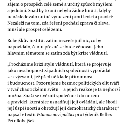
zájem o prospěch celé země a určitý způsob myšlení
a jednání. Snad by to ani nebylo žádné hnutí, kdyby
nenásledovalo nutné vymezení proti levici a pravici:
Nezáleží na tom, zda řešení pochází zprava či zleva,
musí ale prospět celé zemi.
Robejškův institut zatím nezveřejnil nic, co by
napovídalo, čemu přesně se bude věnovat. Jeho
hlavním tématem se zatím zdá být krize vládnutí.
„Procházíme krizí stylu vládnutí, která se projevuje
jako neschopnost západních společností vypořádat
se s výzvami, jež před ně klade přítomnost
i budoucnost. Pozorujeme bezmoc politických elit tváří
v tvář chaotickému světu — a jejich reakce je ta nejhorší
možná. Snaží se uvěznit společnost do norem
a pravidel, která sice usnadňuji její ovládání, ale škodí
její úspěšnosti a ohrožují její demokratický charakter,“
napsal v textu
Vstanou noví politici
pro týdeník Reflex
Petr Robejšek.