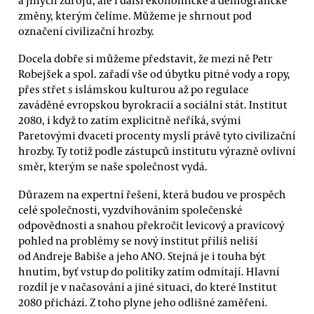
a jiných zdrojů, ale i další ekonomické a demografické
změny, kterým čelíme. Můžeme je shrnout pod
označení civilizační hrozby.
Docela dobře si můžeme představit, že mezi ně Petr
Robejšek a spol. zařadí vše od úbytku pitné vody a ropy,
přes střet s islámskou kulturou až po regulace
zaváděné evropskou byrokracií a sociální stát. Institut
2080, i když to zatím explicitně neříká, svými
Paretovými dvaceti procenty myslí právě tyto civilizační
hrozby. Ty totiž podle zástupců institutu výrazně ovlivní
směr, kterým se naše společnost vydá.
Důrazem na expertní řešení, která budou ve prospěch
celé společnosti, vyzdvihováním společenské
odpovědnosti a snahou překročit levicový a pravicový
pohled na problémy se nový institut příliš neliší
od Andreje Babiše a jeho ANO. Stejná je i touha být
hnutím, byť vstup do politiky zatím odmítají. Hlavní
rozdíl je v načasování a jiné situaci, do které Institut
2080 přichází. Z toho plyne jeho odlišné zaměření.