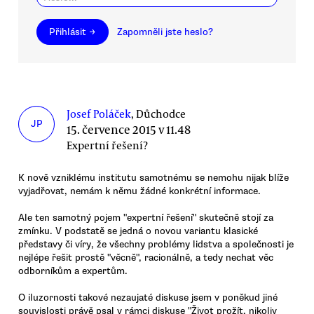
Přihlásit →
Zapomněli jste heslo?
Josef Poláček
, Důchodce
JP
15. července 2015 v 11.48
Expertní řešení?
K nově vzniklému institutu samotnému se nemohu nijak blíže
vyjadřovat, nemám k němu žádné konkrétní informace.
Ale ten samotný pojem "expertní řešení" skutečně stojí za
zmínku. V podstatě se jedná o novou variantu klasické
představy či víry, že všechny problémy lidstva a společnosti je
nejlépe řešit prostě "věcně", racionálně, a tedy nechat věc
odborníkům a expertům.
O iluzornosti takové nezaujaté diskuse jsem v poněkud jiné
souvislosti právě psal v rámci diskuse "Život prožít, nikoliv