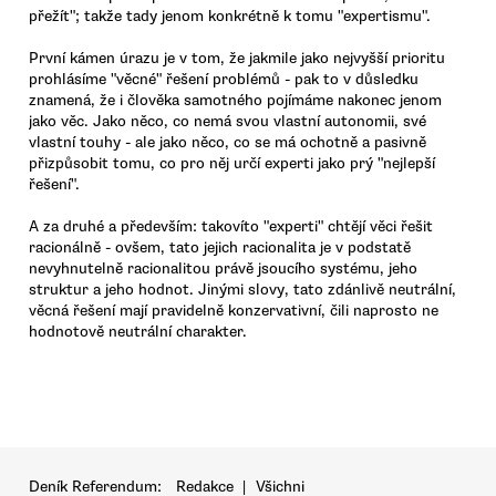
přežít"; takže tady jenom konkrétně k tomu "expertismu".
První kámen úrazu je v tom, že jakmile jako nejvyšší prioritu
prohlásíme "věcné" řešení problémů - pak to v důsledku
znamená, že i člověka samotného pojímáme nakonec jenom
jako věc. Jako něco, co nemá svou vlastní autonomii, své
vlastní touhy - ale jako něco, co se má ochotně a pasivně
přizpůsobit tomu, co pro něj určí experti jako prý "nejlepší
řešení".
A za druhé a především: takovíto "experti" chtějí věci řešit
racionálně - ovšem, tato jejich racionalita je v podstatě
nevyhnutelně racionalitou právě jsoucího systému, jeho
struktur a jeho hodnot. Jinými slovy, tato zdánlivě neutrální,
věcná řešení mají pravidelně konzervativní, čili naprosto ne
hodnotově neutrální charakter.
Deník Referendum:
Redakce
|
Všichni