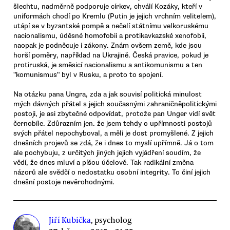
šlechtu, nadměrně podporuje církev, chválí Kozáky, kteří v
uniformách chodí po Kremlu (Putin je jejich vrchním velitelem),
utápí se v byzantské pompě a nečelí státnímu velkoruskému
nacionalismu, úděsné homofobii a protikavkazské xenofobii,
naopak je podněcuje i zákony. Znám ovšem země, kde jsou
horší poměry, například na Ukrajině. Česká pravice, pokud je
protiruská, je směsicí nacionalismu a antikomunismu a ten
"komunismus" byl v Rusku, a proto to spojení.
Na otázku pana Ungra, zda a jak souvisí politická minulost
mých dávných přátel s jejich současnými zahraničněpolitickými
postoji, je asi zbytečné odpovídat, protože pan Unger vidí svět
černobíle. Zdůrazním jen. že jsem tehdy o upřímnosti postojů
svých přátel nepochyboval, a měli je dost promyšlené. Z jejich
dnešních projevů se zdá, že i dnes to myslí upřímně. Já o tom
ale pochybuju, z určitých jiných jejich vyjádření soudím, že
vědí, že dnes mluví a píšou účelově. Tak radikální změna
názorů ale svědčí o nedostatku osobní integrity. To činí jejich
dnešní postoje nevěrohodnými.
Jiří Kubička
, psycholog