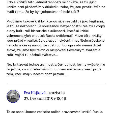
Kdo s kritiků této jednostrannosti mi dokáže, že tu jejich
kritika není především v důsledku toho, že jsou protiruští a ne
kvůli tomu, že by byli jednostranně nekritičtí?
Problému takové kritiky, kterou sice respektuji jako legitimní,
je to, že nezohledňuje současnou bezpečnostní realitu Evropy
a ony kulturně-historické zkušenosti, které si kritici
velmocenských choutek Ruska uvědomují. Meze této kritiky
jsou právě v realitě, že opravdu největším nepřítelem českého
národa je český národ, že ruští politici opravdu neumí držet
slovo, že jsme byli fakticky okupováni Sovětským svazem a
ruští vojáci tu páchali zvěrstva...
No, kritizovat jednostrannost a černobílost formy vyjádření je
to jediné, co s intelektuálním puncem můžeme vznést proti
těm, kteří mají v něčem dost pravdu...
Eva Hájková
, penzistka
27. března 2015 v 18.48
To se pane Ungere zeptejte oněch pravicových kritiků Ruska,