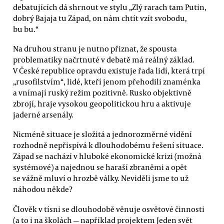
debatujících dá shrnout ve stylu „Zlý rarach tam Putin,
dobrý Bajaja tu Západ, on nám chtít vzít svobodu,
bu bu.“
Na druhou stranu je nutno přiznat, že spousta
problematiky načrtnuté v debatě má reálný základ.
V České republice opravdu existuje řada lidí, která trpí
„rusofilstvím“, lidé, kteří jenom přehodili znaménka
a vnímají ruský režim pozitivně. Rusko objektivně
zbrojí, hraje vysokou geopolitickou hru a aktivuje
jaderné arsenály.
Nicméně situace je složitá a jednorozměrné vidění
rozhodně nepřispívá k dlouhodobému řešení situace.
Západ se nachází v hluboké ekonomické krizi (možná
systémové) a najednou se haraší zbraněmi a opět
se vážně mluví o hrozbě války. Neviděli jsme to už
náhodou někde?
Člověk v tísni se dlouhodobě věnuje osvětové činnosti
(a to i na školách — například projektem Jeden svět