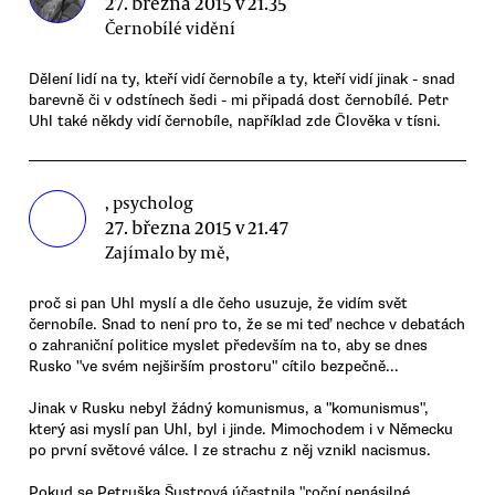
27. března 2015 v 21.35
Černobílé vidění
Dělení lidí na ty, kteří vidí černobíle a ty, kteří vidí jinak - snad
barevně či v odstínech šedi - mi připadá dost černobílé. Petr
Uhl také někdy vidí černobíle, například zde Člověka v tísni.
, psycholog
27. března 2015 v 21.47
Zajímalo by mě,
proč si pan Uhl myslí a dle čeho usuzuje, že vidím svět
černobíle. Snad to není pro to, že se mi teď nechce v debatách
o zahraniční politice myslet především na to, aby se dnes
Rusko "ve svém nejširším prostoru" cítilo bezpečně...
Jinak v Rusku nebyl žádný komunismus, a "komunismus",
který asi myslí pan Uhl, byl i jinde. Mimochodem i v Německu
po první světové válce. I ze strachu z něj vznikl nacismus.
Pokud se Petruška Šustrová účastnila "roční nenásilné