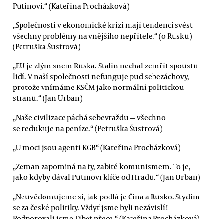
Putinovi.“ (Kateřina Procházková)
„Společnosti v ekonomické krizi mají tendenci svést
všechny problémy na vnějšího nepřítele.“ (o Rusku)
(Petruška Šustrová)
„EU je zlým snem Ruska. Stalin nechal zemřít spoustu
lidí. V naší společnosti nefunguje pud sebezáchovy,
protože vnímáme KSČM jako normální politickou
stranu.“ (Jan Urban)
„Naše civilizace páchá sebevraždu — všechno
se redukuje na peníze.“ (Petruška Šustrová)
„U moci jsou agenti KGB“ (Kateřina Procházková)
„Zeman zapomíná na ty, zabité komunismem. To je,
jako kdyby dával Putinovi klíče od Hradu.“ (Jan Urban)
„Neuvědomujeme si, jak podlá je Čína a Rusko. Stydím
se za české politiky. Vždyť jsme byli nezávislí!
Podporovali jsme Tibet přece.“ (Kateřina Procházková)