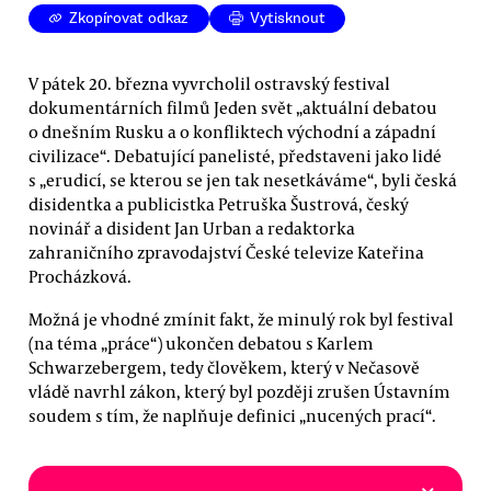
Zkopírovat odkaz
Vytisknout
V pátek 20. března vyvrcholil ostravský festival
dokumentárních filmů Jeden svět „aktuální debatou
o dnešním Rusku a o konfliktech východní a západní
civilizace“. Debatující panelisté, představeni jako lidé
s „erudicí, se kterou se jen tak nesetkáváme“, byli česká
disidentka a publicistka Petruška Šustrová, český
novinář a disident Jan Urban a redaktorka
zahraničního zpravodajství České televize Kateřina
Procházková.
Možná je vhodné zmínit fakt, že minulý rok byl festival
(na téma „práce“) ukončen debatou s Karlem
Schwarzebergem, tedy člověkem, který v Nečasově
vládě navrhl zákon, který byl později zrušen Ústavním
soudem s tím, že naplňuje definici „nucených prací“.