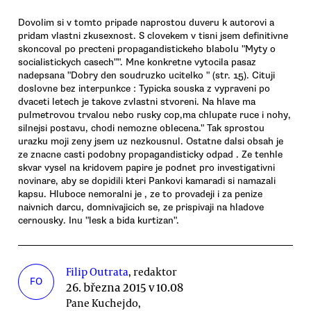
Dovolim si v tomto pripade naprostou duveru k autorovi a
pridam vlastni zkusexnost. S clovekem v tisni jsem definitivne
skoncoval po precteni propagandistickeho blabolu "Myty o
socialistickych casech"". Mne konkretne vytocila pasaz
nadepsana "Dobry den soudruzko ucitelko " (str. 15). Cituji
doslovne bez interpunkce : Typicka souska z vypraveni po
dvaceti letech je takove zvlastni stvoreni. Na hlave ma
pulmetrovou trvalou nebo rusky cop,ma chlupate ruce i nohy,
silnejsi postavu, chodi nemozne oblecena." Tak sprostou
urazku moji zeny jsem uz nezkousnul. Ostatne dalsi obsah je
ze znacne casti podobny propagandisticky odpad . Ze tenhle
skvar vysel na kridovem papire je podnet pro investigativni
novinare, aby se dopidili kteri Pankovi kamaradi si namazali
kapsu. Hluboce nemoralni je , ze to provadeji i za penize
naivnich darcu, domnivajicich se, ze prispivaji na hladove
cernousky. Inu "lesk a bida kurtizan".
Filip Outrata
, redaktor
FO
26. března 2015 v 10.08
Pane Kuchejdo,