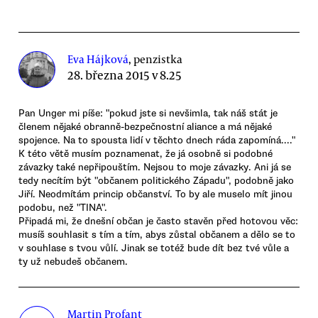
Eva Hájková
, penzistka
28. března 2015 v 8.25
Pan Unger mi píše: "pokud jste si nevšimla, tak náš stát je
členem nějaké obranně-bezpečnostní aliance a má nějaké
spojence. Na to spousta lidí v těchto dnech ráda zapomíná...."
K této větě musím poznamenat, že já osobně si podobné
závazky také nepřipouštím. Nejsou to moje závazky. Ani já se
tedy necítím být "občanem politického Západu", podobně jako
Jiří. Neodmítám princip občanství. To by ale muselo mít jinou
podobu, než "TINA".
Připadá mi, že dnešní občan je často stavěn před hotovou věc:
musíš souhlasit s tím a tím, abys zůstal občanem a dělo se to
v souhlase s tvou vůlí. Jinak se totéž bude dít bez tvé vůle a
ty už nebudeš občanem.
Martin Profant