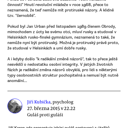
činnosti" Hnutí revoluční mládeže v roce 1968, přece to
neznamená, že teď nemůže mít protiruské názory. A klidně
tzv. "černobílé".
Pokud byl Jan Urban před listopadem 1989 členem Obrody,
mimochodem z úcty ke svému otci, mluví rusky a studoval v
Helsinkách rusko-finské gymnázium, neznamená to také, že
nemůže nyní být protiruský. Možná je protiruský právě proto,
že studoval v Helsinkách a umí dobře rusky.
A i kdyby došlo "k radikální změně názorů", tak to přece ještě
nesvědčí o nedostatku osobní integrity. V jistých životních
fázích je radikální změna názorů obvyklá, pro lidi s některými
typy osobnostních struktur pochopitelná a nemusí být nutně
anomální...
Jiří Kubička
, psycholog
27. března 2015 v 22.22
Guláš proti guláši
Jiří Karen zde presentuje jakýsi guláš sestavený z útržků