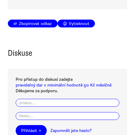
Zkopírovat odkaz
Vytisknout
Diskuse
Pro přístup do diskusí zadejte
pravidelný dar v minimální hodnotě 50 Kč měsíčně
Děkujeme za podporu.
Přihlásit →
Zapomněli jste heslo?