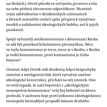
na školách), vlivně působí ve veřejném prostoru a tím
na sebe přebírá ohromnou odpovědnost. Nicméně
svým zabřednutím v disidentských schématech
a bitvách minulého století spíše přispívá k vymývání
mozků a nafukování ideologických bublin, než k jejich
prasknutí.
Spojit vyšumělý antikomunismus s démonizací Ruska
se zdá být poněkud krkolomnou přesmyčkou. Něco
ve stylu komunismus je teror, teror je v Rusku, v Rusku
je tudíž komunismus, proti komunismu je třeba
bojovat?
Ostatně, když člověk vidí disidenty, kdysi bezpochyby
statečné a inteligentní lidi, kteří vytvářejí směšné
ideologické konstrukce, přichází na něj smutek. Ono
to totiž vypadá, že naši bojovníci s „ideologickým
monopolem komunismu“ svůj boj bohužel už dávno
prohráli. V záchvatu boje proti jednomu ideologickému
monopolu beznadějně propadli balastu druhého.