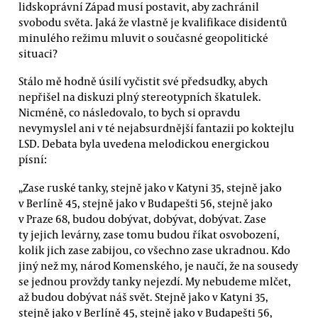
lidskoprávní Západ musí postavit, aby zachránil
svobodu světa. Jaká že vlastně je kvalifikace disidentů
minulého režimu mluvit o současné geopolitické
situaci?
Stálo mě hodně úsilí vyčistit své předsudky, abych
nepřišel na diskuzi plný stereotypních škatulek.
Nicméně, co následovalo, to bych si opravdu
nevymyslel ani v té nejabsurdnější fantazii po koktejlu
LSD. Debata byla uvedena melodickou energickou
písní:
„Zase ruské tanky, stejně jako v Katyni 35, stejně jako
v Berlíně 45, stejně jako v Budapešti 56, stejně jako
v Praze 68, budou dobývat, dobývat, dobývat. Zase
ty jejich levárny, zase tomu budou říkat osvobození,
kolik jich zase zabijou, co všechno zase ukradnou. Kdo
jiný než my, národ Komenského, je naučí, že na sousedy
se jednou provždy tanky nejezdí. My nebudeme mlčet,
až budou dobývat náš svět. Stejně jako v Katyni 35,
stejně jako v Berlíně 45, stejně jako v Budapešti 56,