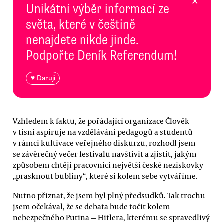
×
Unikátní výběr informací ze
světa, které v češtině
nenajdete nikde jinde.
Podpořte Deník Referendum!
♥ Daruji
Vzhledem k faktu, že pořádající organizace Člověk
v tísni aspiruje na vzdělávání pedagogů a studentů
v rámci kultivace veřejného diskurzu, rozhodl jsem
se závěrečný večer festivalu navštívit a zjistit, jakým
způsobem chtějí pracovníci největší české neziskovky
„prasknout bubliny“, které si kolem sebe vytváříme.
Nutno přiznat, že jsem byl plný předsudků. Tak trochu
jsem očekával, že se debata bude točit kolem
nebezpečného Putina — Hitlera, kterému se spravedlivý