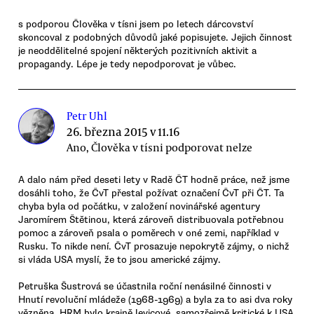
s podporou Člověka v tísni jsem po letech dárcovství
skoncoval z podobných důvodů jaké popisujete. Jejich činnost
je neoddělitelné spojení některých pozitivních aktivit a
propagandy. Lépe je tedy nepodporovat je vůbec.
Petr Uhl
26. března 2015 v 11.16
Ano, Člověka v tísni podporovat nelze
A dalo nám před deseti lety v Radě ČT hodně práce, než jsme
dosáhli toho, že ČvT přestal požívat označení ČvT při ČT. Ta
chyba byla od počátku, v založení novinářské agentury
Jaromírem Štětinou, která zároveň distribuovala potřebnou
pomoc a zároveň psala o poměrech v oné zemi, například v
Rusku. To nikde není. ČvT prosazuje nepokrytě zájmy, o nichž
si vláda USA myslí, že to jsou americké zájmy.
Petruška Šustrová se účastnila roční nenásilné činnosti v
Hnutí revoluční mládeže (1968-1969) a byla za to asi dva roky
vězněna. HRM bylo krajně levicové, samozřejmě kritické k USA