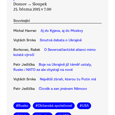
Domov
→
Sloupek
25. března 2015 v 7.00
Související
Michal Havran
Aj do Kyjeva, aj do Moskvy
Vojtěch Srnka
Smutná debata o Ukrajině
Borkovec, Rašek
O Severoatlantické alianci mimo
kulaté výročí
Petr Jedlička
Boje na Ukrajině již téměř ustaly,
Rusko i NATO se ale chystají na nové
Vojtěch Srnka
Největší zbraň, kterou tu Putin má
Petr Jedlička
Člověk a sen jménem Němcov
#
Rusko
#
Občanská společnost
#
USA