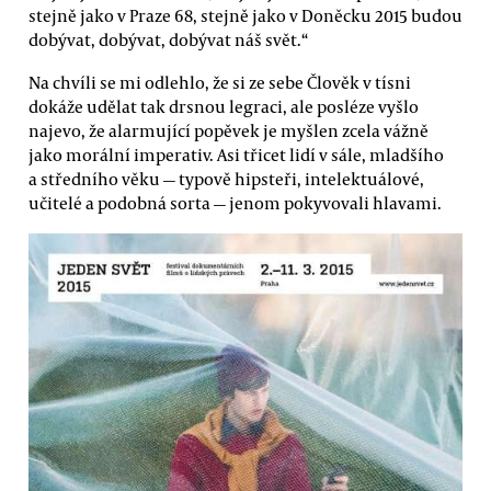
stejně jako v Praze 68, stejně jako v Doněcku 2015 budou
dobývat, dobývat, dobývat náš svět.“
Na chvíli se mi odlehlo, že si ze sebe Člověk v tísni
dokáže udělat tak drsnou legraci, ale posléze vyšlo
najevo, že alarmující popěvek je myšlen zcela vážně
jako morální imperativ. Asi třicet lidí v sále, mladšího
a středního věku — typově hipsteři, intelektuálové,
učitelé a podobná sorta — jenom pokyvovali hlavami.