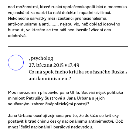
nad možnostmi, které ruská společenskopolitická a mocensko
vojenská etika nabízí té naší defektní západní civilizaci.
Nekonečné šarvátky mezi zastánci pronacionalismu.
antikomunismu a anti........ nejsou víc, než doklad ideového
burnout, ve kterém se ten náš neoliberální všední den
odehrává.
, psycholog
27. března 2015 v 17.49
Co má společného kritika současného Ruska s
antikomunismem?
Moc nerozumím příspěvku pana Uhla. Souvisí nějak politická
minulost Petrušky Šustrové a Jana Urbana s jejich
současnými zahraničněpolitickými postoji?
Jana Urbana oceňuji zejména pro to, že dokáže se kriticky
postavit k tradičnímu česky nacionálnímu antiněmectví. Což
mnozí čeští nacionální liberálové nedovedou.