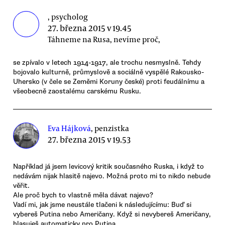
, psycholog
27. března 2015 v 19.45
Táhneme na Rusa, nevíme proč,
se zpívalo v letech 1914-1917, ale trochu nesmyslně. Tehdy
bojovalo kulturně, průmyslově a sociálně vyspělé Rakousko-
Uhersko (v čele se Zeměmi Koruny české) proti feudálnímu a
všeobecně zaostalému carskému Rusku.
Eva Hájková
, penzistka
27. března 2015 v 19.53
Například já jsem levicový kritik současného Ruska, i když to
nedávám nijak hlasitě najevo. Možná proto mi to nikdo nebude
věřit.
Ale proč bych to vlastně měla dávat najevo?
Vadí mi, jak jsme neustále tlačeni k následujícímu: Buď si
vybereš Putina nebo Američany. Když si nevybereš Američany,
hlasuješ automaticky pro Putina....