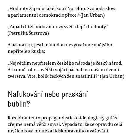
„Hodnoty Západu jaké jsou? No, ehm. Svoboda slova
a parlamentní demokracie přece.“ (Jan Urban)
„Západ chtěl budovat nový svět a lepší hodnoty.“
(Petruška Šustrová)
A na otázku, jestli náhodou nevytváříme vnějšího
nepřítele z Ruska:
„Největším nepřítelem českého národa je český národ.
A kromě toho sovětští vojáci páchali na našem území
zvěrstva. Víte, kolik českých žen znásilnili?“ (Jan Urban)
Nafukování nebo praskání
bublin?
Rozebírat tento propagandisticko-ideologický guláš
zřejmě nemá větší smysl. Vypadá to, že se opravdu celá
myšlenková hloubka lidskoprávního uvažování