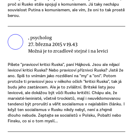
proč si Rusko stále spojují s komunismem. Já taky nechápu
souvislost Putina s komunismem, ale vím, že oni to tak prostě
berou.
, psycholog
27. března 2015 v 19.43
Možná je to zrcadlově stejné i na levici
Píšete "pravicoví kritici Ruska", paní Hájková. Jsou ale nějací
levicoví kritici Ruska? Nebo pravicoví příznivci Ruska? Jistě že
ano. Spíš to vnímám jako rozdělení na "my" a "oni". Potom
protože ti pravicoví jsou v někoho očích "kritici Ruska", tak já
budu jeho zastáncem. Ale je to zvláštní. Britské listy jsou
levicové, ale dokážou být vůči Rusku kritičtí. Chápu ale, že
marxisté-leninisté, včetně trockistů, mají i neuvědomovanou
tendenci být proruští a věřit socialismus v nejslabším článku. I
když ten socialismus v Rusku nikdy nebyl, není a zřejmě
dlouho nebude. Zeptejte se socialistů v Polsku, Pobaltí nebo
Finsku, co si o tom myslí...