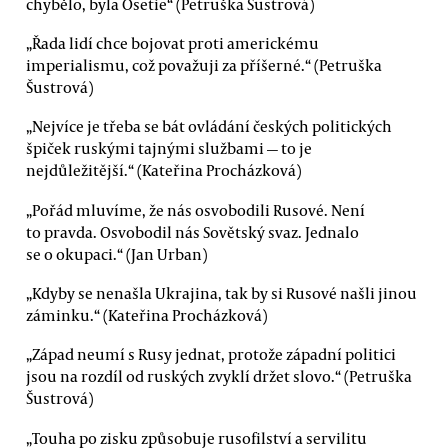
chybělo, byla Osetie“ (Petruška Šustrová)
„Řada lidí chce bojovat proti americkému
imperialismu, což považuji za příšerné.“ (Petruška
Šustrová)
„Nejvíce je třeba se bát ovládání českých politických
špiček ruskými tajnými službami — to je
nejdůležitější.“ (Kateřina Procházková)
„Pořád mluvíme, že nás osvobodili Rusové. Není
to pravda. Osvobodil nás Sovětský svaz. Jednalo
se o okupaci.“ (Jan Urban)
„Kdyby se nenašla Ukrajina, tak by si Rusové našli jinou
záminku.“ (Kateřina Procházková)
„Západ neumí s Rusy jednat, protože západní politici
jsou na rozdíl od ruských zvyklí držet slovo.“ (Petruška
Šustrová)
„Touha po zisku způsobuje rusofilství a servilitu