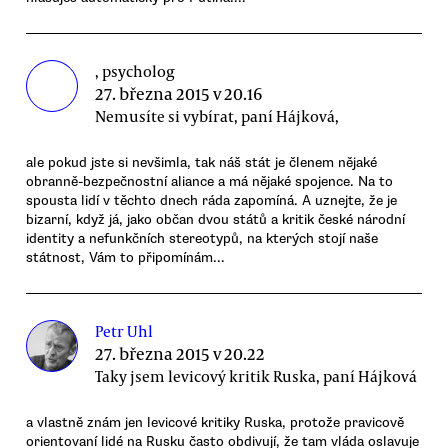
, psycholog
27. března 2015 v 20.16
Nemusíte si vybírat, paní Hájková,
ale pokud jste si nevšimla, tak náš stát je členem nějaké
obranně-bezpečnostní aliance a má nějaké spojence. Na to
spousta lidí v těchto dnech ráda zapomíná. A uznejte, že je
bizarní, když já, jako občan dvou států a kritik české národní
identity a nefunkčních stereotypů, na kterých stojí naše
státnost, Vám to připomínám...
Petr Uhl
27. března 2015 v 20.22
Taky jsem levicový kritik Ruska, paní Hájková
a vlastně znám jen levicové kritiky Ruska, protože pravicově
orientovaní lidé na Rusku často obdivují, že tam vláda oslavuje