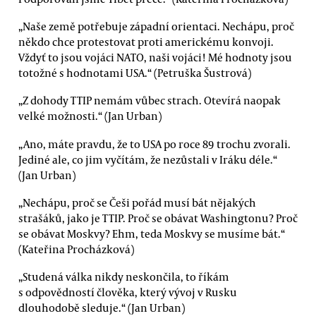
„Naše země potřebuje západní orientaci. Nechápu, proč
někdo chce protestovat proti americkému konvoji.
Vždyť to jsou vojáci NATO, naši vojáci! Mé hodnoty jsou
totožné s hodnotami USA.“ (Petruška Šustrová)
„Z dohody TTIP nemám vůbec strach. Otevírá naopak
velké možnosti.“ (Jan Urban)
„Ano, máte pravdu, že to USA po roce 89 trochu zvorali.
Jediné ale, co jim vyčítám, že nezůstali v Iráku déle.“
(Jan Urban)
„Nechápu, proč se Češi pořád musí bát nějakých
strašáků, jako je TTIP. Proč se obávat Washingtonu? Proč
se obávat Moskvy? Ehm, teda Moskvy se musíme bát.“
(Kateřina Procházková)
„Studená válka nikdy neskončila, to říkám
s odpovědností člověka, který vývoj v Rusku
dlouhodobě sleduje.“ (Jan Urban)