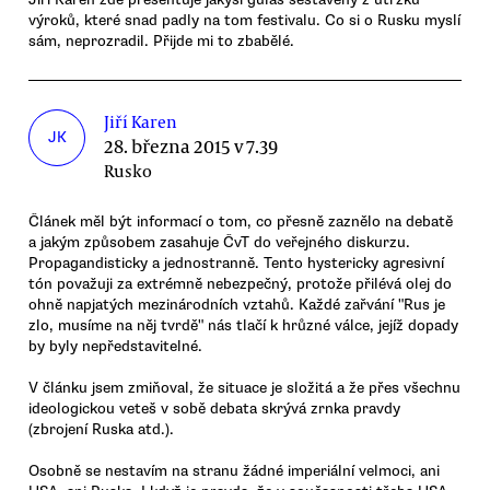
výroků, které snad padly na tom festivalu. Co si o Rusku myslí
sám, neprozradil. Přijde mi to zbabělé.
Jiří Karen
JK
28. března 2015 v 7.39
Rusko
Článek měl být informací o tom, co přesně zaznělo na debatě
a jakým způsobem zasahuje ČvT do veřejného diskurzu.
Propagandisticky a jednostranně. Tento hystericky agresivní
tón považuji za extrémně nebezpečný, protože přilévá olej do
ohně napjatých mezinárodních vztahů. Každé zařvání "Rus je
zlo, musíme na něj tvrdě" nás tlačí k hrůzné válce, jejíž dopady
by byly nepředstavitelné.
V článku jsem zmiňoval, že situace je složitá a že přes všechnu
ideologickou veteš v sobě debata skrývá zrnka pravdy
(zbrojení Ruska atd.).
Osobně se nestavím na stranu žádné imperiální velmoci, ani