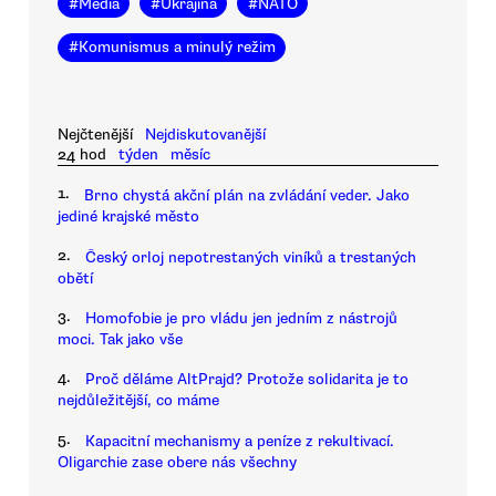
#
Média
#
Ukrajina
#
NATO
#
Komunismus a minulý režim
Nejčtenější
Nejdiskutovanější
24 hod
týden
měsíc
1.
Brno chystá akční plán na zvládání veder. Jako
jediné krajské město
2.
Český orloj nepotrestaných viníků a trestaných
obětí
3.
Homofobie je pro vládu jen jedním z nástrojů
moci. Tak jako vše
4.
Proč děláme AltPrajd? Protože solidarita je to
nejdůležitější, co máme
5.
Kapacitní mechanismy a peníze z rekultivací.
Oligarchie zase obere nás všechny