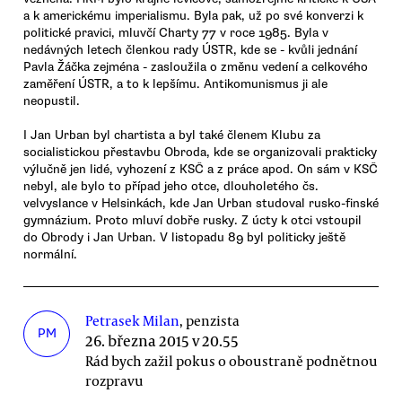
a k americkému imperialismu. Byla pak, už po své konverzi k
politické pravici, mluvčí Charty 77 v roce 1985. Byla v
nedávných letech členkou rady ÚSTR, kde se - kvůli jednání
Pavla Žáčka zejména - zasloužila o změnu vedení a celkového
zaměření ÚSTR, a to k lepšímu. Antikomunismus ji ale
neopustil.
I Jan Urban byl chartista a byl také členem Klubu za
socialistickou přestavbu Obroda, kde se organizovali prakticky
výlučně jen lidé, vyhození z KSČ a z práce apod. On sám v KSČ
nebyl, ale bylo to případ jeho otce, dlouholetého čs.
velvyslance v Helsinkách, kde Jan Urban studoval rusko-finské
gymnázium. Proto mluví dobře rusky. Z úcty k otci vstoupil
do Obrody i Jan Urban. V listopadu 89 byl politicky ještě
normální.
Petrasek Milan
, penzista
PM
26. března 2015 v 20.55
Rád bych zažil pokus o oboustraně podnětnou
rozpravu