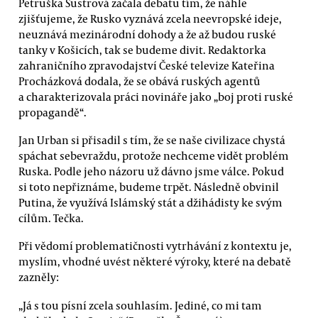
Petruška Šustrová začala debatu tím, že náhle
zjišťujeme, že Rusko vyznává zcela neevropské ideje,
neuznává mezinárodní dohody a že až budou ruské
tanky v Košicích, tak se budeme divit. Redaktorka
zahraničního zpravodajství České televize Kateřina
Procházková dodala, že se obává ruských agentů
a charakterizovala práci novináře jako „boj proti ruské
propagandě“.
Jan Urban si přisadil s tím, že se naše civilizace chystá
spáchat sebevraždu, protože nechceme vidět problém
Ruska. Podle jeho názoru už dávno jsme válce. Pokud
si toto nepřiznáme, budeme trpět. Následně obvinil
Putina, že využívá Islámský stát a džihádisty ke svým
cílům. Tečka.
Při vědomí problematičnosti vytrhávání z kontextu je,
myslím, vhodné uvést některé výroky, které na debatě
zazněly:
„Já s tou písní zcela souhlasím. Jediné, co mi tam