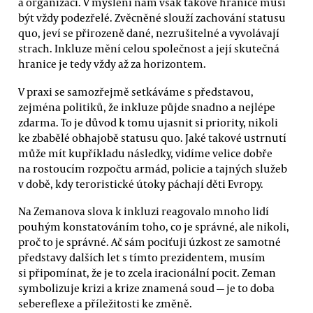
a organizaci. V myšlení nám však takové hranice musí
být vždy podezřelé. Zvěcněné slouží zachování statusu
quo, jeví se přirozeně dané, nezrušitelné a vyvolávají
strach. Inkluze mění celou společnost a její skutečná
hranice je tedy vždy až za horizontem.
V praxi se samozřejmě setkáváme s představou,
zejména politiků, že inkluze půjde snadno a nejlépe
zdarma. To je důvod k tomu ujasnit si priority, nikoli
ke zbabělé obhajobě statusu quo. Jaké takové ustrnutí
může mít kupříkladu následky, vidíme velice dobře
na rostoucím rozpočtu armád, policie a tajných služeb
v době, kdy teroristické útoky páchají děti Evropy.
Na Zemanova slova k inkluzi reagovalo mnoho lidí
pouhým konstatováním toho, co je správné, ale nikoli,
proč to je správné. Ač sám pociťuji úzkost ze samotné
představy dalších let s tímto prezidentem, musím
si připomínat, že je to zcela iracionální pocit. Zeman
symbolizuje krizi a krize znamená soud — je to doba
sebereflexe a příležitosti ke změně.