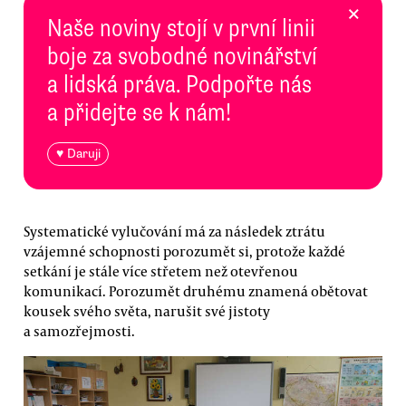
×
Naše noviny stojí v první linii
boje za svobodné novinářství
a lidská práva. Podpořte nás
a přidejte se k nám!
♥ Daruji
Systematické vylučování má za následek ztrátu
vzájemné schopnosti porozumět si, protože každé
setkání je stále více střetem než otevřenou
komunikací. Porozumět druhému znamená obětovat
kousek svého světa, narušit své jistoty
a samozřejmosti.