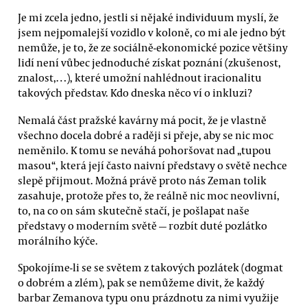
Je mi zcela jedno, jestli si nějaké individuum myslí, že
jsem nejpomalejší vozidlo v koloně, co mi ale jedno být
nemůže, je to, že ze sociálně-ekonomické pozice většiny
lidí není vůbec jednoduché získat poznání (zkušenost,
znalost,…), které umožní nahlédnout iracionalitu
takových představ. Kdo dneska něco ví o inkluzi?
Nemalá část pražské kavárny má pocit, že je vlastně
všechno docela dobré a raději si přeje, aby se nic moc
neměnilo. K tomu se neváhá pohoršovat nad „tupou
masou“, která její často naivní představy o světě nechce
slepě přijmout. Možná právě proto nás Zeman tolik
zasahuje, protože přes to, že reálně nic moc neovlivní,
to, na co on sám skutečně stačí, je pošlapat naše
představy o moderním světě — rozbít duté pozlátko
morálního kýče.
Spokojíme-li se se světem z takových pozlátek (dogmat
o dobrém a zlém), pak se nemůžeme divit, že každý
barbar Zemanova typu onu prázdnotu za nimi využije