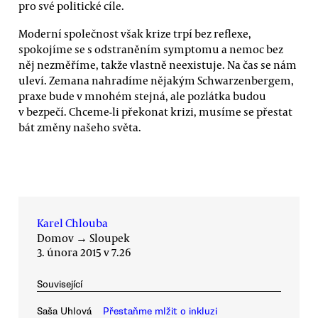
pro své politické cíle.
Moderní společnost však krize trpí bez reflexe,
spokojíme se s odstraněním symptomu a nemoc bez
něj nezměříme, takže vlastně neexistuje. Na čas se nám
uleví. Zemana nahradíme nějakým Schwarzenbergem,
praxe bude v mnohém stejná, ale pozlátka budou
v bezpečí. Chceme-li překonat krizi, musíme se přestat
bát změny našeho světa.
Karel Chlouba
Domov
→
Sloupek
3. února 2015 v 7.26
Související
Saša Uhlová
Přestaňme mlžit o inkluzi