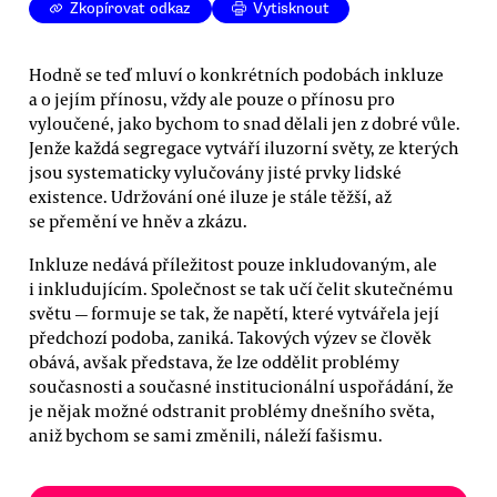
Zkopírovat odkaz
Vytisknout
Hodně se teď mluví o konkrétních podobách inkluze
a o jejím přínosu, vždy ale pouze o přínosu pro
vyloučené, jako bychom to snad dělali jen z dobré vůle.
Jenže každá segregace vytváří iluzorní světy, ze kterých
jsou systematicky vylučovány jisté prvky lidské
existence. Udržování oné iluze je stále těžší, až
se přemění ve hněv a zkázu.
Inkluze nedává příležitost pouze inkludovaným, ale
i inkludujícím. Společnost se tak učí čelit skutečnému
světu — formuje se tak, že napětí, které vytvářela její
předchozí podoba, zaniká. Takových výzev se člověk
obává, avšak představa, že lze oddělit problémy
současnosti a současné institucionální uspořádání, že
je nějak možné odstranit problémy dnešního světa,
aniž bychom se sami změnili, náleží fašismu.