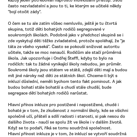
každý jeden potřebovali naprosto individuální přístup. Jsou
často nezvladatelní a jsou to ti, ke kterým se učitelé někdy
"bojí otočit zády".
O čem se tu ale zatím vůbec nemluvilo, ještě je tu čtvrtá
skupina, totiž děti bohatých rodičů segregované v
soukromých školách. Podobně jako v předchozí skupině se i
zde vyskytují děti těžko zvladatelné, protože spoléhají, že "je
táta ze všeho vyseká". Často se pokouší snižovat autoritu
učitele, takže se moc nenaučí. Rodičům ale stačí průměrná
škola. Jak upozorňuje i Ondřej Šteffl, kdyby to bylo na
rodičích: tak tu žádné vynikající školy nebudou, jen průměr.
Soukromé školy jsou státem ve státě, zdejší děti mají a budou
mít jiné nároky než děti ze státních škol. Chceme-li být s
inkluzí důslední, neměli bychom tento fakt pominout. A jak
budou bohatí stále bohatší a chudí stále chudší, bude
segregace dětí bohatých rodičů narůstat.
Hlavní přínos inkluze pro postižené i nepostižené, chudé i
bohaté je v tom, že zkušenost z normální školy, kde se všichni
společně učí, přátelí a sdílí radosti i starosti, si pak nesou do
dalšího života - naučí se spolu žít ve škole i v dalším životě.
Když se to podaří, říká se tomu soudržná společnost.
Hlavní přínost inkluze je v tom, že inkluzí se vytvoří soudržná