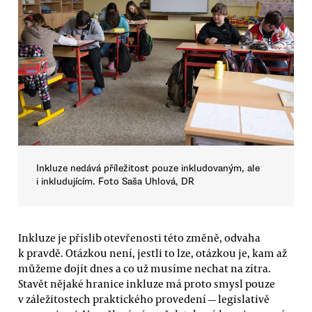
Inkluze nedává příležitost pouze inkludovaným, ale
i inkludujícím. Foto Saša Uhlová, DR
Inkluze je příslib otevřenosti této změně, odvaha
k pravdě. Otázkou není, jestli to lze, otázkou je, kam až
můžeme dojít dnes a co už musíme nechat na zítra.
Stavět nějaké hranice inkluze má proto smysl pouze
v záležitostech praktického provedení — legislativě