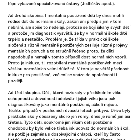
lépe vybavené specializované ústavy (Jedličkův apod.).
Ad druhá skupina. I mentálně postižené děti by dnes mohli
rodiče dát do normální školy, zákon ani předpis jim v tom
nebrání, ale spíše to nedělají, protože se bojí šikany svých dětí
a protože jim diagnostik vysvětlí, že by v normální škole dítě
trpělo a nestačilo. Problém je, že třída v praktické škole
složená z různě mentálně postižených zesiluje různé projevy
mentálních poruch a to stručně řečeno proto, že děti
napodobují a nemají v tomto případě dost normálních vzorů.
Proto je inkluze, tj. rozptýlení mentálně postižených mezi
většinu normálních velmi důležité. V tom je největší přednost
inkluze pro postižené, začlení se snáze do společnosti i
později.
Ad třetí skupina. Děti, které nezískaly v předškolním věku
schopnosti a dovednosti adekvátní jejich věku jsou pak
diagnostikovány jako mentálně postižené, ačkoli nejsou.
Těchto případů v posledních dvaceti letech přibývá. Dříve byly
praktické školy obsazeny skoro jen romy, dnes je romů jen asi
třetina. Tyto děti, soukromě jim říkám děti postižené
chudobou by bylo velice třeba inkludovat do normálních škol,
ale potíž je zejména s dospívajícími chlapci, kteří by často