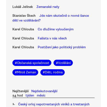
Lukáš Jelínek
Zemanské rady
Stanislav Štech
Jde nám skutečně o rovné šance
dětí ve vzdělávání?
Karel Chlouba
Co dlužíme vyloučeným
Karel Chlouba
Fašista v nás všech
Karel Chlouba
Postižení jako politický problém
#
Občanská společnost
#
Vzdělání
#
Miloš Zeman
#
Děti, rodina
Nejčtenější
Nejdiskutovanější
24 hod
týden
měsíc
1.
Český orloj nepotrestaných viníků a trestaných