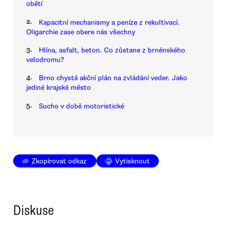
obětí
2.
Kapacitní mechanismy a peníze z rekultivací.
Oligarchie zase obere nás všechny
3.
Hlína, asfalt, beton. Co zůstane z brněnského
velodromu?
4.
Brno chystá akční plán na zvládání veder. Jako
jediné krajské město
5.
Sucho v době motoristické
Zkopírovat odkaz
Vytisknout
Diskuse