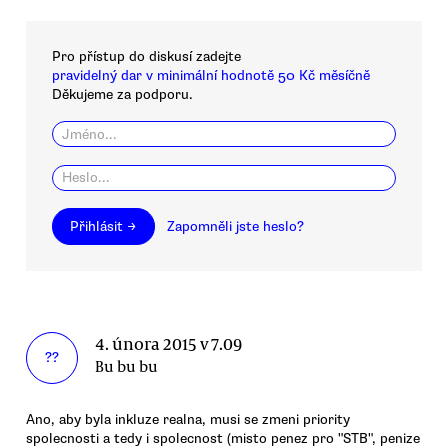
Pro přístup do diskusí zadejte
pravidelný dar v minimální hodnotě 50 Kč měsíčně
Děkujeme za podporu.
Přihlásit →
Zapomněli jste heslo?
4. února 2015 v 7.09
??
Bu bu bu
Ano, aby byla inkluze realna, musi se zmeni priority
spolecnosti a tedy i spolecnost (misto penez pro "STB", penize