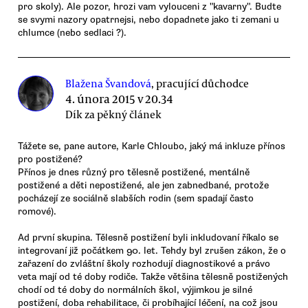
pro skoly). Ale pozor, hrozi vam vylouceni z "kavarny". Budte
se svymi nazory opatrnejsi, nebo dopadnete jako ti zemani u
chlumce (nebo sedlaci ?).
Blažena Švandová
, pracující důchodce
4. února 2015 v 20.34
Dík za pěkný článek
Tážete se, pane autore, Karle Chloubo, jaký má inkluze přínos
pro postižené?
Přínos je dnes různý pro tělesně postižené, mentálně
postižené a děti nepostižené, ale jen zabnedbané, protože
pocházejí ze sociálně slabších rodin (sem spadají často
romové).
Ad první skupina. Tělesně postižení byli inkludovaní říkalo se
integrovaní již počátkem 90. let. Tehdy byl zrušen zákon, že o
zařazení do zvláštní školy rozhodují diagnostikové a právo
veta mají od té doby rodiče. Takže většina tělesně postižených
chodí od té doby do normálních škol, výjimkou je silné
postižení, doba rehabilitace, či probíhající léčení, na což jsou