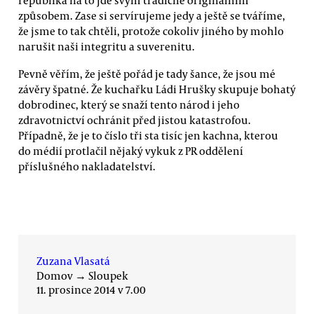
způsobem. Zase si servírujeme jedy a ještě se tváříme,
že jsme to tak chtěli, protože cokoliv jiného by mohlo
narušit naši integritu a suverenitu.
Pevně věřím, že ještě pořád je tady šance, že jsou mé
závěry špatné. Že kuchařku Ládi Hrušky skupuje bohatý
dobrodinec, který se snaží tento národ i jeho
zdravotnictví ochránit před jistou katastrofou.
Případně, že je to číslo tři sta tisíc jen kachna, kterou
do médií protlačil nějaký vykuk z PR oddělení
příslušného nakladatelství.
Zuzana Vlasatá
Domov
→
Sloupek
11. prosince 2014 v 7.00