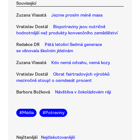
Související
Zuzana Vlasatá
Jezme prosím méně masa
Vratislav Dostál
Biopotraviny jsou nutričně
hodnotnější než produkty konvenčního zemědělství
Redakce DR
Pátá letošní Sedmá generace
se věnovala školním jídelnám
Zuzana Vlasatá
Kdo nemá odvahu, nemá kozy
Vratislav Dostál
Obrat fairtradových výrobků
meziročně stoupl o osmdesát procent
Barbora Božková
Návštěva v čokoládovém ráji
#
Média
#
Potraviny
Nejčtenější
Nejdiskutovanější