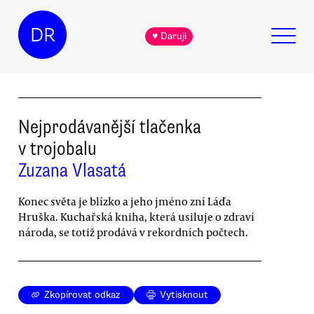
DR
♥ Daruji
Nejprodávanější tlačenka
v trojobalu
Zuzana Vlasatá
Konec světa je blízko a jeho jméno zní Láďa
Hruška. Kuchařská kniha, která usiluje o zdraví
národa, se totiž prodává v rekordních počtech.
Zkopírovat odkaz
Vytisknout