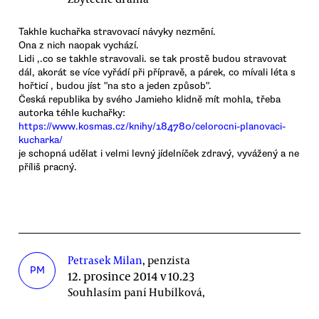
Takhle kuchařka stravovací návyky nezmění.
Ona z nich naopak vychází.
Lidi ,.co se takhle stravovali. se tak prostě budou stravovat
dál, akorát se více vyřádí při přípravě, a párek, co mívali léta s
hořticí , budou jíst "na sto a jeden způsob".
Česká republika by svého Jamieho klidně mít mohla, třeba
autorka téhle kuchařky:
https://www.kosmas.cz/knihy/184780/celorocni-planovaci-
kucharka/
je schopná udělat i velmi levný jídelníček zdravý, vyvážený a ne
příliš pracný.
Petrasek Milan
, penzista
PM
12. prosince 2014 v 10.23
Souhlasím paní Hubílková,