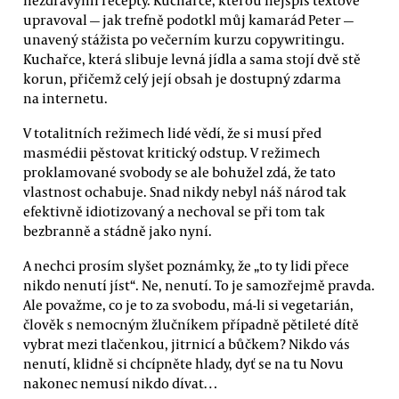
upravoval — jak trefně podotkl můj kamarád Peter —
unavený stážista po večerním kurzu copywritingu.
Kuchařce, která slibuje levná jídla a sama stojí dvě stě
korun, přičemž celý její obsah je dostupný zdarma
na internetu.
V totalitních režimech lidé vědí, že si musí před
masmédii pěstovat kritický odstup. V režimech
proklamované svobody se ale bohužel zdá, že tato
vlastnost ochabuje. Snad nikdy nebyl náš národ tak
efektivně idiotizovaný a nechoval se při tom tak
bezbranně a stádně jako nyní.
A nechci prosím slyšet poznámky, že „to ty lidi přece
nikdo nenutí jíst“. Ne, nenutí. To je samozřejmě pravda.
Ale považme, co je to za svobodu, má-li si vegetarián,
člověk s nemocným žlučníkem případně pětileté dítě
vybrat mezi tlačenkou, jitrnicí a bůčkem? Nikdo vás
nenutí, klidně si chcípněte hlady, dyť se na tu Novu
nakonec nemusí nikdo dívat…