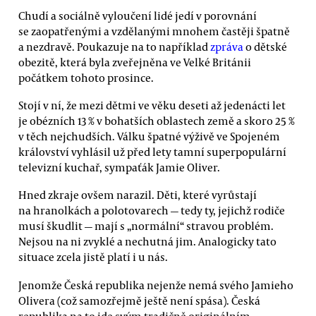
Chudí a sociálně vyloučení lidé jedí v porovnání
se zaopatřenými a vzdělanými mnohem častěji špatně
a nezdravě. Poukazuje na to například
zpráva
o dětské
obezitě, která byla zveřejněna ve Velké Británii
počátkem tohoto prosince.
Stojí v ní, že mezi dětmi ve věku deseti až jedenácti let
je obézních 13 % v bohatších oblastech země a skoro 25 %
v těch nejchudších. Válku špatné výživě ve Spojeném
království vyhlásil už před lety tamní superpopulární
televizní kuchař, sympaťák Jamie Oliver.
Hned zkraje ovšem narazil. Děti, které vyrůstají
na hranolkách a polotovarech — tedy ty, jejichž rodiče
musí škudlit — mají s „normální“ stravou problém.
Nejsou na ni zvyklé a nechutná jim. Analogicky tato
situace zcela jistě platí i u nás.
Jenomže Česká republika nejenže nemá svého Jamieho
Olivera (což samozřejmě ještě není spása). Česká
republika na to jde svým tradičně originálním