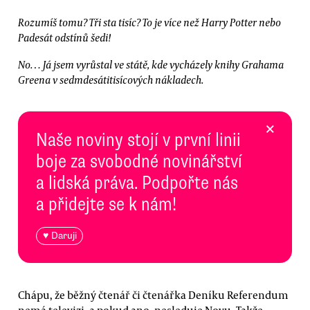
Rozumíš tomu? Tři sta tisíc? To je více než Harry Potter nebo
Padesát odstínů šedi!
No… Já jsem vyrůstal ve státě, kde vycházely knihy Grahama
Greena v sedmdesátitisícových nákladech.
×
Naše noviny stojí v první linii
boje za svobodné novinářství
a lidská práva. Podpořte nás
a přidejte se k nám!
♥ Daruji
Chápu, že běžný čtenář či čtenářka Deníku Referendum
nemá televizi, a pokud ano, nesleduje Novu. Takže