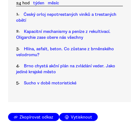
24 hod
týden
měsíc
1.
Český orloj nepotrestaných viníků a trestaných
obětí
2.
Kapacitní mechanismy a peníze z rekultivací.
Oligarchie zase obere nás všechny
3.
Hlína, asfalt, beton. Co zůstane z brněnského
velodromu?
4.
Brno chystá akční plán na zvládání veder. Jako
jediné krajské město
5.
Sucho v době motoristické
Zkopírovat odkaz
Vytisknout