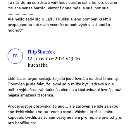
i u nás doma se zdravě vaří haut cuisine sans bordó, cucina
italiana sensa barolo, eintopf ohne mósl a suši bez suši,...
......................
Ale nešlo tady šlo o Láďu Hrušku a jeho bomben kšeft s
propagandou potravin vesměs odpadových vlastností a
hodnot?
Filip Šimeček
FŠ
12. prosince 2014 v 13.46
kuchařka
Lidé často argumentují, že jídla jsou levná a na dražší nemají.
Opomíjen je ale fakt, že levné jídlo může být i zdravé a dle
mého vyjde čerstvá dušená zelenina s těstovinami levněji, než
nějaká smažená tlačenka.
Prodejnost je obrovská, to ano... ale zároveň se lidé za svou
spotřebitelskou volbu trochu stydí. Všichni, kteří si knihu
kupovali, tvrdili, že to samozřejmě není pro ně, ale pro tchyni,
pro babičku atd.