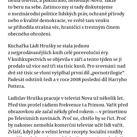
to beru na sebe. Zatímco my si tady diskutujeme
o mezinárodní politice lidských práv, ochraně přírody
nebo o kvalitě demokracie, ve světě tam venku
se přihodila strašná věc, hraničící s trestným činem
obecného ohrožení.
Kuchařka Ládi Hrušky se stala jednou
z nejprodávanějších knih celé porevoluční éry.
V knihkupectvích se objevila v září a tento týden se jí
prodalo už více než tři sta tisíc kusů. Pro srovnání: nad
dvě stě tisíc se vloni vyšplhal první díl „pornotrilogie“
Padesát odstínů šedi a v roce 2008 poslední díl Harryho
Pottera.
Ladislav Hruška pracuje v televizi Nova už několik let.
Před tím prošel rádiem Frekvence 1 a Primou. Vařit před
obrazovkou ale začal někdy před rokem — v primetimu
po Televizních novinách. Proč ne, chtělo by se říct. Proč
by nakonec nemohla komerční televize učit lidi vařit.
Zvlášť, když jde o velmi levné recepty. Sociální rozdíly