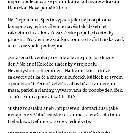
napříč společností se prohlubují a potraviny zdražují.
Heureka! Nova pomáhá lidu.
Ne. Nepomáhá. Spíš to vypadá jako nějaká pitomá
konspirace, jejímž cílem je navýšit do deseti let
rakovinu tlustého střeva v české populaci o stovky
procent. Problém je zkrátka v tom, co Láďa Hruška vaří.
A na to se spolu podívejme.
„Smažená tlačenka je rychlé a levné jídlo pro každý
den.“ No ano! Kolečko tlačenky v trojobalu!
Nevymýšlím si. Každý den! Nadívané kuřecí kůže
za dvacet pět ká čé a chipsy z kuřecích kůžiček se sýrem
a pomeranči. Pečené želvičky alias hňáca z mletého
masa, párků a slaniny, vytvarovaná do podoby želviček.
To přece musí potěšit každé dítě.
Sushi z tousťáku aneb „připravte si domácí suši, jaké
nenajdete v žádné asijské restauraci“ a vražte do toho
třeba kiwi. Definice pravdy v jedné větě.
Špagetová pizza. Sekaná bábovka. Kuřecí bábovka.