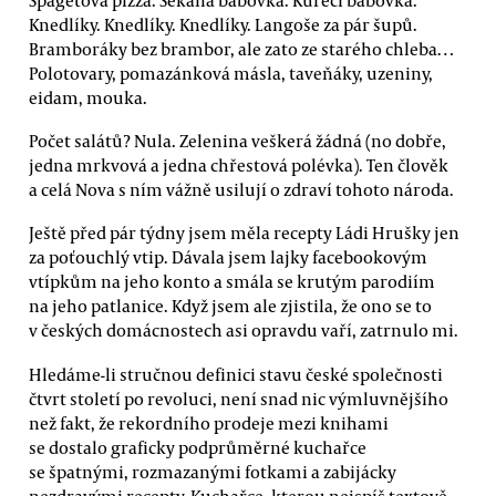
Knedlíky. Knedlíky. Knedlíky. Langoše za pár šupů.
Bramboráky bez brambor, ale zato ze starého chleba…
Polotovary, pomazánková másla, taveňáky, uzeniny,
eidam, mouka.
Počet salátů? Nula. Zelenina veškerá žádná (no dobře,
jedna mrkvová a jedna chřestová polévka). Ten člověk
a celá Nova s ním vážně usilují o zdraví tohoto národa.
Ještě před pár týdny jsem měla recepty Ládi Hrušky jen
za poťouchlý vtip. Dávala jsem lajky facebookovým
vtípkům na jeho konto a smála se krutým parodiím
na jeho patlanice. Když jsem ale zjistila, že ono se to
v českých domácnostech asi opravdu vaří, zatrnulo mi.
Hledáme-li stručnou definici stavu české společnosti
čtvrt století po revoluci, není snad nic výmluvnějšího
než fakt, že rekordního prodeje mezi knihami
se dostalo graficky podprůměrné kuchařce
se špatnými, rozmazanými fotkami a zabijácky
nezdravými recepty. Kuchařce, kterou nejspíš textově