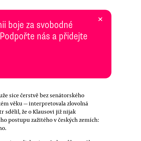
×
inii boje za svobodné
 Podpořte nás a přidejte
že sice čerstvě bez senátorského
kém věku — interpretovala zlovolná
sdělil, že o Klausovi již nijak
kého postupu zažitého v českých zemích:
ho.