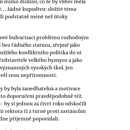
u mimo diskusi, co že by vůbec měla
ně… žádné kupodivu: složité téma
odí podstatně méně než útoky
akové bulvarizaci problému rozhodným
 bez řádného statusu, zřejmě jako
užilého konfliktního politika do ní
edstavitele velkého byznysu a jako
 významných vysokých škol. Jen
kvěl svou nepřítomností.
y by byla zanedbatelná a motivace
hto doporučení pravděpodobně též.
by si jednou za čtvrt roku odskočili
ií rektora či z turné proti zastáncům
edne příjemně popovídali.