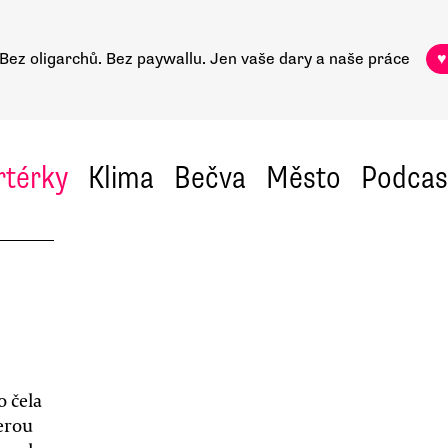
Bez oligarchů. Bez paywallu.
Jen vaše dary a naše práce
♥
rtérky
Klima
Bečva
Město
Podcas
 čela
erou