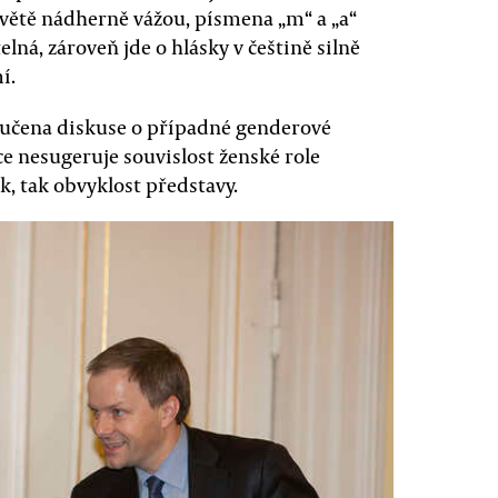
 větě nádherně vážou, písmena „m“ a „a“
elná, zároveň jde o hlásky v češtině silně
í.
oučena diskuse o případné genderové
e nesugeruje souvislost ženské role
k, tak obvyklost představy.