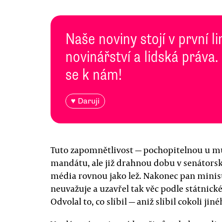
Naše noviny stojí v první l
novinářství a lidská práva.
se k nám!
♥ Daruji
Tuto zapomnětlivost — pochopitelnou u mu
mandátu, ale již drahnou dobu v senátors
média rovnou jako lež. Nakonec pan ministr 
neuvažuje a uzavřel tak věc podle státnic
Odvolal to, co slíbil — aniž slíbil cokoli jiné