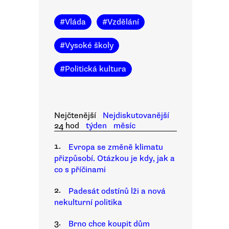
#
Vláda
#
Vzdělání
#
Vysoké školy
#
Politická kultura
Nejčtenější
Nejdiskutovanější
24 hod
týden
měsíc
1.
Evropa se změně klimatu
přizpůsobí. Otázkou je kdy, jak a
co s příčinami
2.
Padesát odstínů lži a nová
nekulturní politika
3.
Brno chce koupit dům