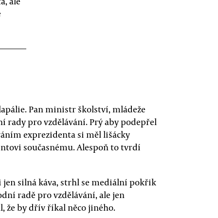
a, ale
e
lapálie. Pan ministr školství, mládeže
ní rady pro vzdělávání. Prý aby podepřel
váním exprezidenta si měl lišácky
entovi současnému. Alespoň to tvrdí
 jen silná káva, strhl se mediální pokřik
dní radě pro vzdělávání, ale jen
 že by dřív říkal něco jiného.