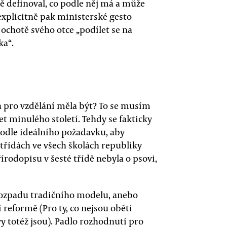
ě definoval, co podle něj má a může
explicitně pak ministerské gesto
l ochotě svého otce „podílet se na
ka“.
a pro vzdělání měla být? To se musím
t minulého století. Tehdy se fakticky
podle ideálního požadavku, aby
 třídách ve všech školách republiky
rodopisu v šesté třídě nebyla o psovi,
 rozpadu tradičního modelu, anebo
 reformě (Pro ty, co nejsou obětí
 totéž jsou). Padlo rozhodnutí pro