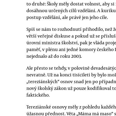
to druhé: Školy měly dostat volnost, aby s
dosáhnou určených cílů vzdělání. A kuriku
postup vzdělání, ale právě jen jeho cíle.
Spíš se nám to rozhodnutí přihodilo, než že
větší veřejné diskuse a pokud už se přísl
úrovní ministra školství, pak je vláda proj
paměť, v plénu ani jedné komory českého P
nejednalo až do roku 2003.
Ale přesto se tehdy, v polovině devadesátýc
nevratně. Už na konci tisíciletí by bylo mo
„tereziánských“ osnov snad jen po případn
nový školský zákon už pouze kodifikoval to
faktického.
Tereziánské osnovy měly z pohledu každé
úžasnou přednost. Věta „Máma má maso“ s