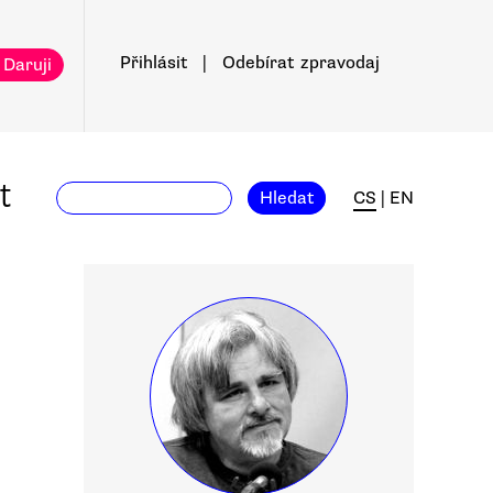
Přihlásit
|
Odebírat
zpravodaj
 Daruji
t
Hledat
CS
|
EN