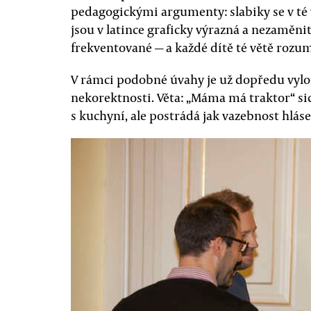
pedagogickými argumenty: slabiky se v té
jsou v latince graficky výrazná a nezaměnit
frekventované — a každé dítě té větě rozum
V rámci podobné úvahy je už dopředu vyl
nekorektnosti. Věta: „Máma má traktor“ sic
s kuchyní, ale postrádá jak vazebnost hláse