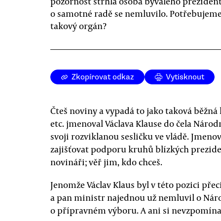
pozornost strhla osoba bývalého prezident
o samotné radě se nemluvilo. Potřebujem
takový orgán?
Zkopírovat odkaz
Vytisknout
Čteš noviny a vypadá to jako taková běžná 
etc. jmenoval Václava Klause do čela Národ
svoji rozviklanou sesličku ve vládě. Jmeno
zajišťovat podporu kruhů blízkých prezid
novináři; věř jim, kdo chceš.
Jenomže Václav Klaus byl v této pozici přeci
a pan ministr najednou už nemluvil o Náro
o přípravném výboru. A ani si nevzpomínal,