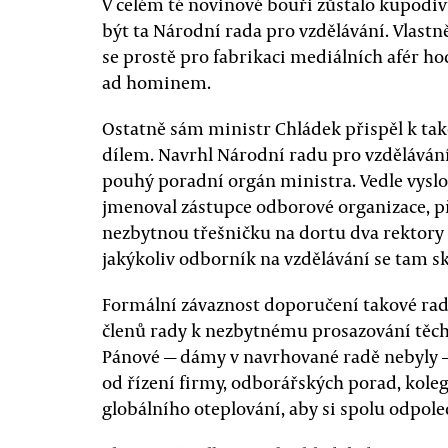
V celém té novinové bouři zůstalo kupodiv
být ta Národní rada pro vzdělávání. Vlast
se prostě pro fabrikaci mediálních afér h
ad hominem.
Ostatně sám ministr Chládek přispěl k t
dílem. Navrhl Národní radu pro vzdělávání
pouhý poradní orgán ministra. Vedle vyslo
jmenoval zástupce odborové organizace, př
nezbytnou třešničku na dortu dva rektory
jakýkoliv odborník na vzdělávání se tam s
Formální závaznost doporučení takové rad
členů rady k nezbytnému prosazování těc
Pánové — dámy v navrhované radě nebyly — 
od řízení firmy, odborářských porad, koleg
globálního oteplování, aby si spolu odpol