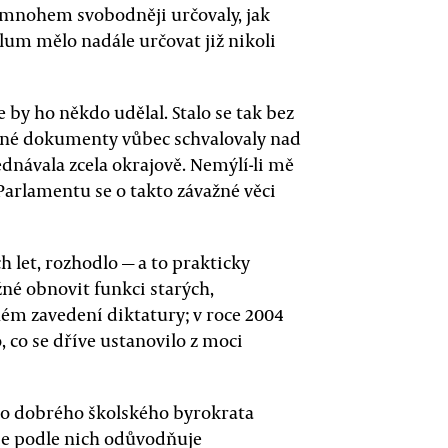
i mnohem svobodněji určovaly, jak
lum mělo nadále určovat již nikoli
 by ho někdo udělal. Stalo se tak bez
ušné dokumenty vůbec schvalovaly nad
ednávala zcela okrajově. Nemýlí-li mě
arlamentu se o takto závažné věci
h let, rozhodlo — a to prakticky
žné obnovit funkci starých,
ém zavedení diktatury; v roce 2004
, co se dříve ustanovilo z moci
ho dobrého školského byrokrata
e podle nich odůvodňuje