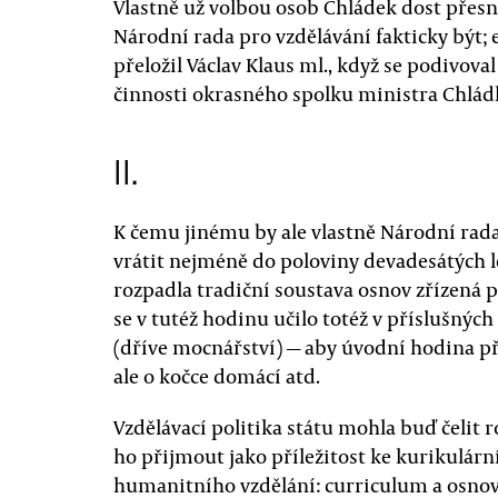
Vlastně už volbou osob Chládek dost přesn
Národní rada pro vzdělávání fakticky být; 
přeložil Václav Klaus ml., když se podivova
činnosti okrasného spolku ministra Chlád
II.
K čemu jinému by ale vlastně Národní rad
vrátit nejméně do poloviny devadesátých le
rozpadla tradiční soustava osnov zřízená 
se v tutéž hodinu učilo totéž v příslušných
(dříve mocnářství) — aby úvodní hodina pří
ale o kočce domácí atd.
Vzdělávací politika státu mohla buď čelit
ho přijmout jako příležitost ke kurikulární
humanitního vzdělání: curriculum a osnovy