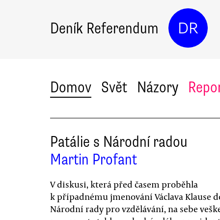
Deník Referendum
DR
Domov
Svět
Názory
Repo
Patálie s Národní radou
Martin Profant
V diskusi, která před časem proběhla
k případnému jmenování Václava Klause do
Národní rady pro vzdělávání, na sebe vešk