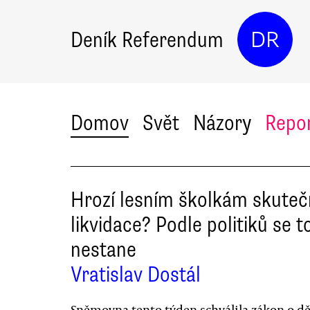
Deník Referendum
DR
Domov
Svět
Názory
Repo
Hrozí lesním školkám skute
likvidace? Podle politiků se t
nestane
Vratislav Dostál
Sněmovna tento týden schválila zákon o d