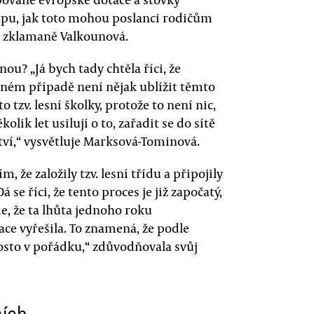
ápu, jak toto mohou poslanci rodičům
á zklamaně Valkounová.
nou? „Já bych tady chtěla říci, že
ém případě není nějak ublížit těmto
o tzv. lesní školky, protože to není nic,
olik let usilují o to, zařadit se do sítě
ví,“ vysvětluje Marksová-Tominová.
ím, že založily tzv. lesní třídu a připojily
á se říci, že tento proces je již započatý,
, že ta lhůta jednoho roku
uace vyřešila. To znamená, že podle
osto v pořádku,“ zdůvodňovala svůj