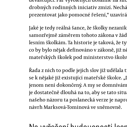
drobných rodinných iniciativ zmizí. Nech
prezentovat jako pomocné řešení,“ uzavír
Jaké je tedy reálná šance, že školky nezanik
samozřejmě záměrem tohoto zákona v žádn
lesním školkám. Ta historie je taková, že tyt
co by bylo nějak definováno v zákoně, již něk
mateřských školek pod ministerstvo školst
Řada z nich to podle jejích slov již udělala t
se k nějaké již existující mateřské školce. „D
jenom není dokončený. A my se domníváme
je dostatečně dlouhá na to, aby se tato sit
našeho názoru ta poslanecká verze je napr
návrh Marksová-Tominová ve sněmovně.