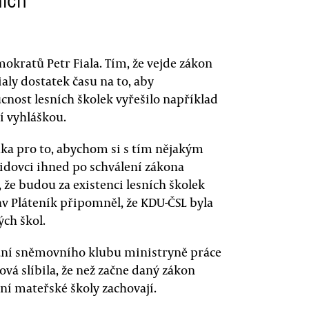
ních
kratů Petr Fiala. Tím, že vejde zákon
ialy dostatek času na to, aby
cnost lesních školek vyřešilo například
í vyhláškou.
uka pro to, abychom si s tím nějakým
lidovci ihned po schválení zákona
, že budou za existenci lesních školek
lav Pláteník připomněl, že KDU-ČSL byla
ch škol.
nání sněmovního klubu ministryně práce
vá slíbila, že než začne daný zákon
sní mateřské školy zachovají.