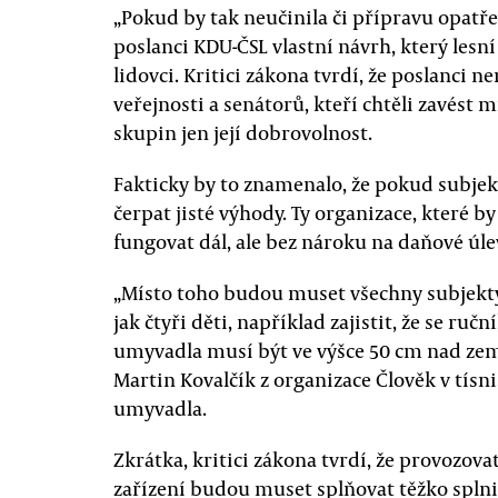
„Pokud by tak neučinila či přípravu opatře
poslanci KDU-ČSL vlastní návrh, který lesn
lidovci. Kritici zákona tvrdí, že poslanci
veřejnosti a senátorů, kteří chtěli zavést 
skupin jen její dobrovolnost.
Fakticky by to znamenalo, že pokud subjek
čerpat jisté výhody. Ty organizace, které b
fungovat dál, ale bez nároku na daňové úle
„Místo toho budou muset všechny subjekty, 
jak čtyři děti, například zajistit, že se ru
umyvadla musí být ve výšce 50 cm nad zemí
Martin Kovalčík z organizace Člověk v tísni
umyvadla.
Zkrátka, kritici zákona tvrdí, že provozo
zařízení budou muset splňovat těžko splni