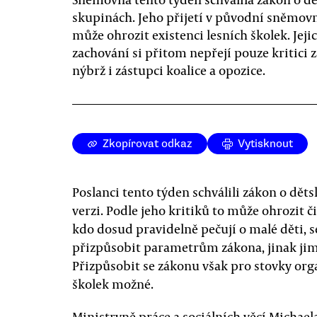
skupinách. Jeho přijetí v původní sněmovn
může ohrozit existenci lesních školek. Jeji
zachování si přitom nepřejí pouze kritici 
nýbrž i zástupci koalice a opozice.
Zkopírovat odkaz
Vytisknout
Poslanci tento týden schválili zákon o dě
verzi. Podle jeho kritiků to může ohrozit či
kdo dosud pravidelně pečují o malé děti, 
přizpůsobit parametrům zákona, jinak jim
Přizpůsobit se zákonu však pro stovky orga
školek možné.
Ministryně práce a sociálních věcí Micha