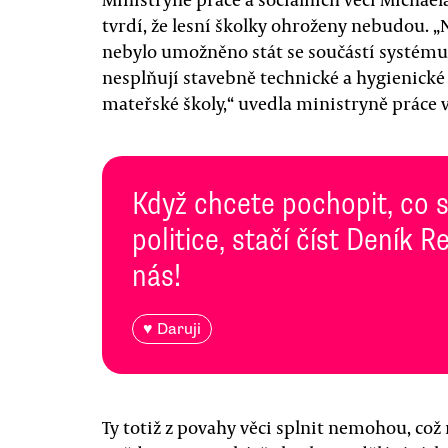
tvrdí, že lesní školky ohroženy nebudou. 
nebylo umožněno stát se součástí systému 
nesplňují stavebně technické a hygienické
mateřské školy,“ uvedla ministryně práce
Když chcete pochopit, co 
politice, stačí číst Deník
nás!
♥ Daruji
Ty totiž z povahy věci splnit nemohou, co