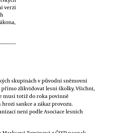
í verzi
ch
zákona,
tských skupinách v původní sněmovní
 přímo zlikvidovat lesní školky. Všichni,
se musí totiž do roka povinně
 hrozí sankce a zákaz provozu.
nizací není podle Asociace lesních
ela Marksová-Tominová z ČSSD naopak