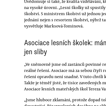
Uvědomuje si také, že kvalita vzdělávání, k
na vysoké úrovni. „Lesní školky už spustily
školství. S ministrem školství už jednou je
jednání nejen s resortem školství, nýbrž t
vysvětluje Marksová-Tominová.
Asociace lesních školek: má
jen sliby
„Ve sněmovně jsme od zastánců povinné regi
reálné řešení. Asociace má za sebou čtyři 
řešení opravdu není snadné. V tuto chvíl
Takže je téměř jisté, že tisíce zavedených 
Asociace lesních mateřských škol Tereza V
„Jsme hluboce zklamáni, protože dopad t
devastující. Pár vyvolených dosáhne na sl