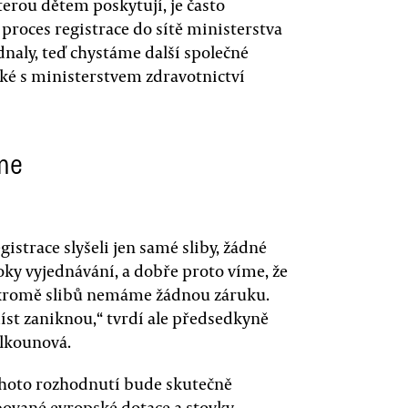
terou dětem poskytují, je často
 proces registrace do sítě ministerstva
dnaly, teď chystáme další společné
aké s ministerstvem zdravotnictví
me
strace slyšeli jen samé sliby, žádné
roky vyjednávání, a dobře proto víme, že
i kromě slibů nemáme žádnou záruku.
míst zaniknou,“ tvrdí ale předsedkyně
alkounová.
ohoto rozhodnutí bude skutečně
ibované evropské dotace a stovky