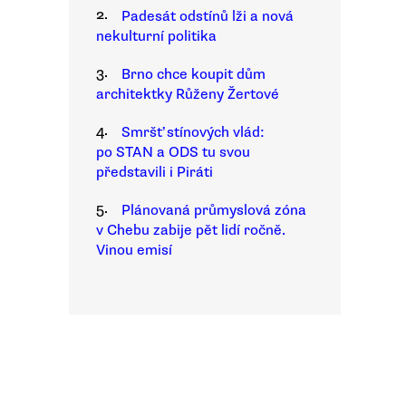
2.
Padesát odstínů lži a nová
nekulturní politika
3.
Brno chce koupit dům
architektky Růženy Žertové
4.
Smršť stínových vlád:
po STAN a ODS tu svou
představili i Piráti
5.
Plánovaná průmyslová zóna
v Chebu zabije pět lidí ročně.
Vinou emisí