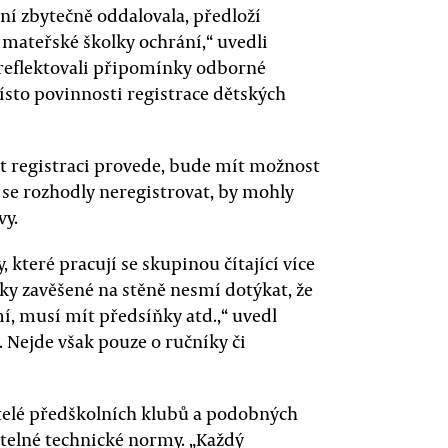
ní zbytečně oddalovala, předloží
í mateřské školky ochrání,“ uvedli
 nereflektovali připomínky odborné
místo povinnosti registrace dětských
t registraci provede, bude mít možnost
y se rozhodly neregistrovat, by mohly
vy.
které pracují se skupinou čítající více
čníky zavěšené na stěně nesmí dotýkat, že
, musí mít předsíňky atd.,“ uvedl
. Nejde však pouze o ručníky či
vatelé předškolních klubů a podobných
telné technické normy. „Každý