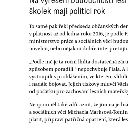
Na vyřešení budoucnosti les
školek mají politici rok
To samé pak řekl předseda občanských demo
v platnost až od ledna roku 2016, je podle F
ministerstvo práce a sociálních věcí budou
novelou, nebo nějakou dobře interpretujíc
„Podle mě je ta roční lhůta dostatečná zár
způsobem poradili,“ nepochybuje Fiala. A 
vystoupili s prohlášením, ve kterém slíbili
i nadále bojovat. Jejich tiskový mluvčí Vác
od počátku pro zachování lesních mateřský
Neopomněl také zdůraznit, že jim na jed
a sociálních věcí Michaela Marksová-Tomino
platit, připraví patřičná opatření, která le