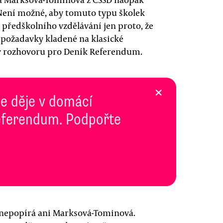
„Není možné, aby tomuto typu školek
předškolního vzdělávání jen proto, že
 požadavky kladené na klasické
 v rozhovoru pro Deník Referendum.
×
se děje v domácí
 Referendum. Podpořte
ž nepopírá ani Marksová-Tominová.