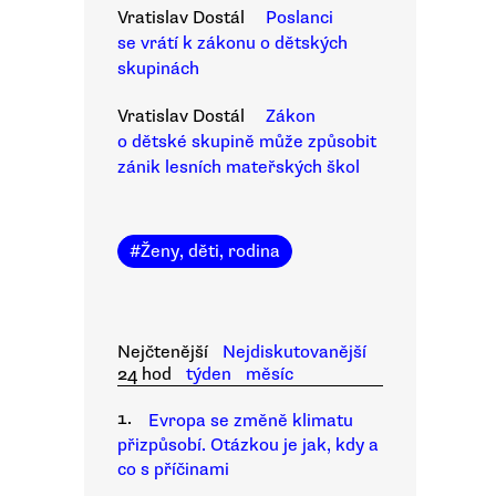
Vratislav Dostál
Poslanci
se vrátí k zákonu o dětských
skupinách
Vratislav Dostál
Zákon
o dětské skupině může způsobit
zánik lesních mateřských škol
#
Ženy, děti, rodina
Nejčtenější
Nejdiskutovanější
24 hod
týden
měsíc
1.
Evropa se změně klimatu
přizpůsobí. Otázkou je jak, kdy a
co s příčinami