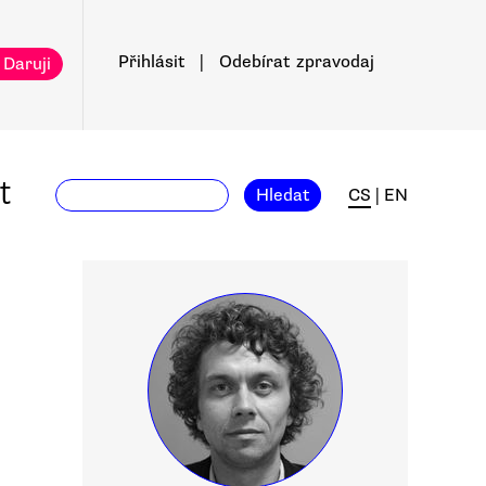
Přihlásit
|
Odebírat
zpravodaj
 Daruji
t
Hledat
CS
|
EN