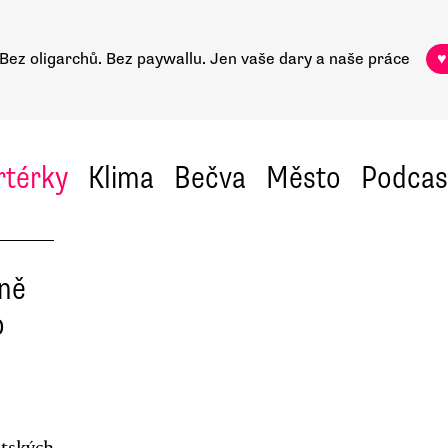
Bez oligarchů. Bez paywallu.
Jen vaše dary a naše práce
♥
rtérky
Klima
Bečva
Město
Podcas
čně
o
ětských