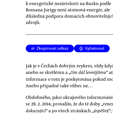
k energetické nezávislosti na Rusku podle
Romana Jurigy není atomová energie, ale
důsledná podpora domácích obnovitelnýc
zdrojů.
Zkopírovat odkaz
Vytisknout
Jak je v Čechách dobrým zvykem, vždy kdy
anebo se skvělému a „
“ 
čím dál levnějšímu
informace o tom je poskytována pokud mo
Anebo případně také vůbec ne…
Obdobného, jaksi okrajového informování v
se 28. 2. 2014, provalilo, že do té doby „
renes
“ a po všech stránkách „
“;
dokazující
úspěšný