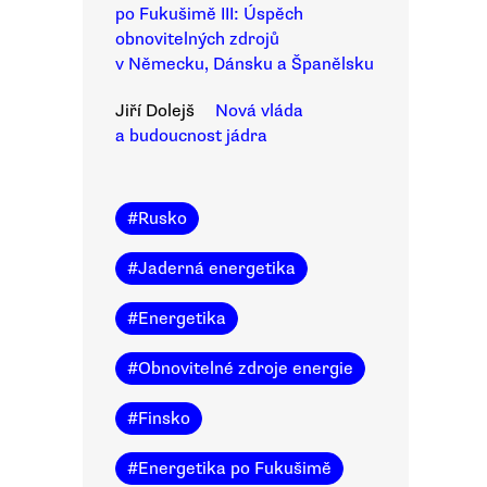
po Fukušimě III: Úspěch
obnovitelných zdrojů
v Německu, Dánsku a Španělsku
Jiří Dolejš
Nová vláda
a budoucnost jádra
#
Rusko
#
Jaderná energetika
#
Energetika
#
Obnovitelné zdroje energie
#
Finsko
#
Energetika po Fukušimě