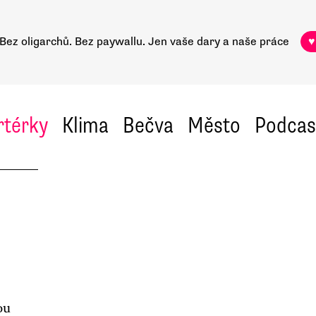
Bez oligarchů. Bez paywallu.
Jen vaše dary a naše práce
♥
rtérky
Klima
Bečva
Město
Podcas
ou