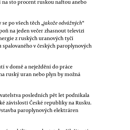
i na sto procent ruskou naftou anebo
y se po všech těch „
“
jakože odvážných
poň na jeden večer zhasnout televizi
energie z ruských uranových tyčí
u spalovaného v českých paroplynových
tí v domě a neježdění do práce
 na ruský uran nebo plyn by možná
vatelstva posledních pět let podnikala
ké závislosti České republiky na Rusku.
výstavba paroplynových elektráren