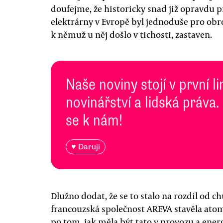
doufejme, že historicky snad již opravdu 
elektrárny v Evropě byl jednoduše pro obr
k němuž u něj došlo v tichosti, zastaven.
Naše noviny stojí v první l
novinářství a lidská práva.
se k nám!
♥ Daruji
Dlužno dodat, že se to stalo na rozdíl od 
francouzská společnost AREVA stavěla atomo
po tom, jak měla být tato v provozu a ener