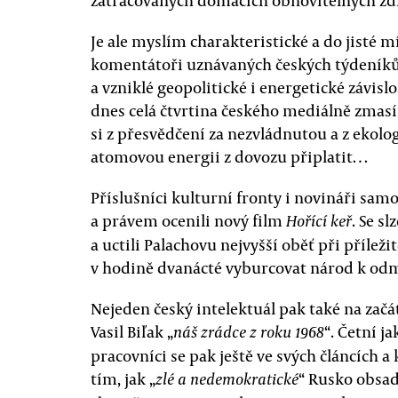
zatracovaných domácích obnovitelných zdr
Je ale myslím charakteristické a do jisté m
komentátoři uznávaných českých týdeníků 
a vzniklé geopolitické i energetické závislos
dnes celá čtvrtina českého mediálně zmasí
si z přesvědčení za nezvládnutou a z ekolo
atomovou energii z dovozu připlatit…
Příslušníci kulturní fronty i novináři sa
a právem ocenili nový film
. Se s
Hořící keř
a uctili Palachovu nejvyšší oběť při příleži
v hodině dvanácté vyburcovat národ k od
Nejeden český intelektuál pak také na zač
Vasil Biľak „
“. Četní ja
náš zrádce z roku 1968
pracovníci se pak ještě ve svých článcích 
tím, jak „
“ Rusko obsad
zlé a nedemokratické