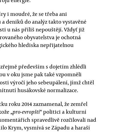
ojů energie.
íry i moudré, že se třeba ani
a deníků do analýz takto vystavěné
ti u nás příliš nepouštějí. Vždyť již
rovaného obyvatelstva je ochotná
gického hlediska nepřijatelnou
mozřejmě především s dojetím zhlédli
lzou v oku jsme pak také vzpomněli
tosti výročí jeho sebeupálení, jímž chtěl
mítnutí husákovské normalizace.
átku roku 2014 zaznamenal, že zemřel
kože „
“ politici a kulturní
pro-evropští
a komentářích spravedlivě rozčilovali nad
ilo Krym, vysmívá se Západu a haraší