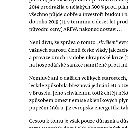
2014 prodražila o nějakých 500 % proti plá
všechno půjde dobře a investoři budou i na
do roku 2019 (tj. v termínu o deset let pr
původní ceny) AREVA nakonec dostaví…
Není divu, že zpráva o tomto „
“ ev
skvělém
vážných starostí členů české vlády jak za
a provize z nich i v době ukrajinské krize
na hospodářské sankce namířené proti mil
Nemluvě ani o dalších velikých starostech
leckde způsobila březnová jednání EU o tz
v Bruselu. Jeho schválením totiž chtějí 
způsobem omezit emise skleníkových plynů
pupeční šňůru, jíž evropská energetika tak
Cestou k tomu je však pouze důrazná a dů