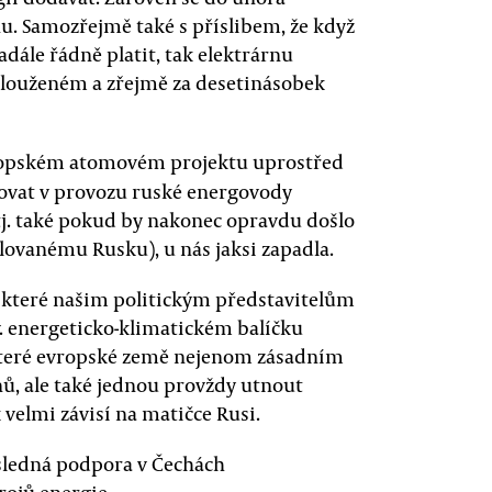
nu. Samozřejmě také s příslibem, že když
dále řádně platit, tak elektrárnu
odlouženém a zřejmě za desetinásobek
ropském atomovém projektu uprostřed
chovat v provozu ruské energovody
 (tj. také pokud by nakonec opravdu došlo
ovanému Rusku), u nás jaksi zapadla.
, které našim politickým představitelům
v. energeticko-klimatickém balíčku
některé evropské země nejenom zásadním
, ale také jednou provždy utnout
 velmi závisí na matičce Rusi.
sledná podpora v Čechách