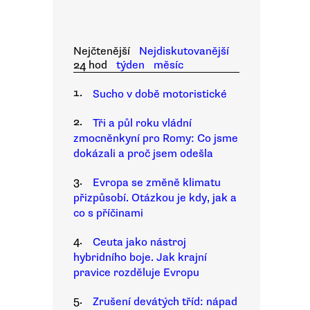
Nejčtenější
Nejdiskutovanější
24 hod
týden
měsíc
1.
Sucho v době motoristické
2.
Tři a půl roku vládní
zmocněnkyní pro Romy: Co jsme
dokázali a proč jsem odešla
3.
Evropa se změně klimatu
přizpůsobí. Otázkou je kdy, jak a
co s příčinami
4.
Ceuta jako nástroj
hybridního boje. Jak krajní
pravice rozděluje Evropu
5.
Zrušení devátých tříd: nápad