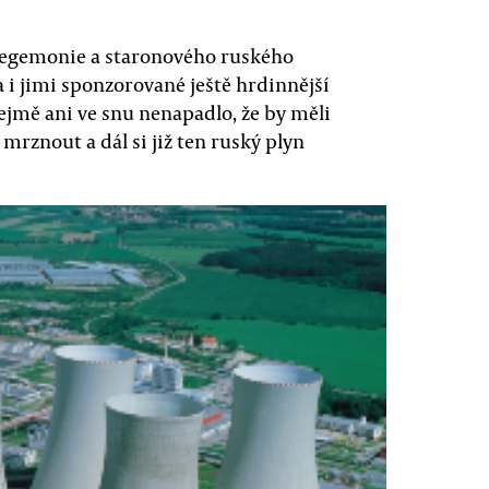
hegemonie a staronového ruského
 i jimi sponzorované ještě hrdinnější
ejmě ani ve snu nenapadlo, že by měli
mrznout a dál si již ten ruský plyn