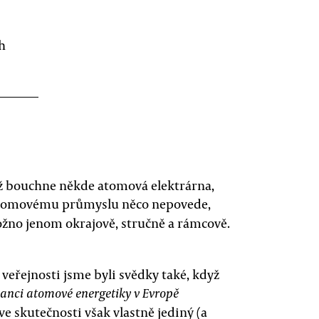
h
ž bouchne někde atomová elektrárna,
atomovému průmyslu něco nepovede,
žno jenom okrajově, stručně a rámcově.
eřejnosti jsme byli svědky také, když
anci atomové energetiky v Evropě
 ve skutečnosti však vlastně jediný (a