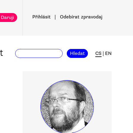
Přihlásit
|
Odebírat
zpravodaj
 Daruji
t
Hledat
CS
|
EN