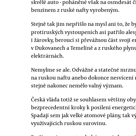
skvělé auto - poháněné však na osmdesát č
benzínem z ruské nafty vyrobeným.
Stejně tak jim nepřišlo na mysl ani to, že b
protiruských vystoupeních asi patřilo ales
i žárovky, beroucí si převážnou část svojí 
v Dukovanech a Temelíně a z ruského plyn
elektrárnách.
Nemylme se ale. Odvážné a statečné mrznu
na ruskou naftu anebo dokonce nesvícení
stejně nakonec nemělo valný význam.
Česká vláda totiž se souhlasem většiny oby
bezprecedentní kroky k posílení energetic
Spadají sem jak velké atomové plány, tak 
využívajících ruskou surovinu.