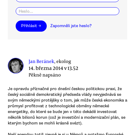
Přihlásit →
Zapomněli jste heslo?
Jan Beránek
, ekolog
14. března 2014 v 13.52
Pěkně napsáno
Je opravdu příznačné pro dnešní českou politickou praxi, že
český sociálně demokratický předseda vlády nevyjednává se
svým německými protějšky o tom, jak může česká ekonomika a
průmysl profitovat z technologické obměny německé
energetiky, do které se bude jen v této dekádě investovat
několik bilionů korun (což je investiční a modernizační plán, se
kterým bychom se mohli krásně svézt).
Naší agendou totiž zjevně je si u Němců a potažmo Evropské