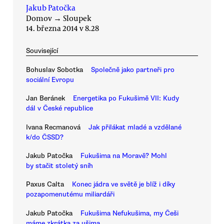
Jakub Patočka
Domov
→
Sloupek
14. března 2014 v 8.28
Související
Bohuslav Sobotka
Společně jako partneři pro
sociální Evropu
Jan Beránek
Energetika po Fukušimě VII: Kudy
dál v České republice
Ivana Recmanová
Jak přilákat mladé a vzdělané
k/do ČSSD?
Jakub Patočka
Fukušima na Moravě? Mohl
by stačit stoletý sníh
Paxus Calta
Konec jádra ve světě je blíž i díky
pozapomenutému miliardáři
Jakub Patočka
Fukušima Nefukušima, my Češi
máme zkrátka za ušima