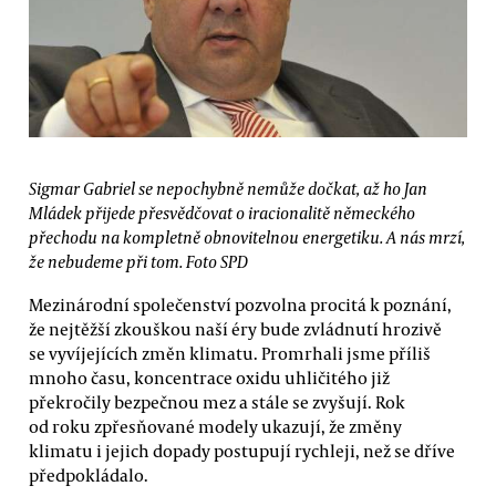
Sigmar Gabriel se nepochybně nemůže dočkat, až ho Jan
Mládek přijede přesvědčovat o iracionalitě německého
přechodu na kompletně obnovitelnou energetiku. A nás mrzí,
že nebudeme při tom.
Foto SPD
Mezinárodní společenství pozvolna procitá k poznání,
že nejtěžší zkouškou naší éry bude zvládnutí hrozivě
se vyvíjejících změn klimatu. Promrhali jsme příliš
mnoho času, koncentrace oxidu uhličitého již
překročily bezpečnou mez a stále se zvyšují. Rok
od roku zpřesňované modely ukazují, že změny
klimatu i jejich dopady postupují rychleji, než se dříve
předpokládalo.