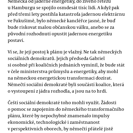
Německa od jaderné energetiky, do živého řetězu
u Hamburgu se spojilo osmdesát tisíc lidí. A když pak
před třemi lety postihla katastrofa jadernou elektrárnu
ve Fukušimě, bylo německé kancléřce jasné, že buď
bude riskovat malou občanskou válku, anebo se za
původní rozhodnutí opustit jadernou energetiku
postaví.
Ví se, že její postoj k plánu je vlažný. Ne tak německých
sociálních demokratů. Jejich předseda Gabriel
si osobně při koaličních jednáních vymínil, že bude stát
v čele ministerstva průmyslu a energetiky, aby mohl
na německou energetickou transformaci dozírat.
Němečtí sociální demokraté byli součástí koalice, která
o vystoupení z jádra rozhodla, a jsou na to hrdí.
Čeští sociální demokraté toho mohli využít. Žádosti
o pomoc se zapojením do německého transformačního
plánu, které by nepochybně znamenalo impulsy
ekonomické, technologické i zaměstnanost
v perspektivních oborech, by němečtí přátelé jistě