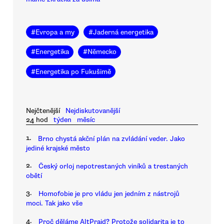
#
Evropa a my
#
Jaderná energetika
#
Energetika
#
Německo
#
Energetika po Fukušimě
Nejčtenější
Nejdiskutovanější
24 hod
týden
měsíc
1.
Brno chystá akční plán na zvládání veder. Jako
jediné krajské město
2.
Český orloj nepotrestaných viníků a trestaných
obětí
3.
Homofobie je pro vládu jen jedním z nástrojů
moci. Tak jako vše
4.
Proč děláme AltPrajd? Protože solidarita je to