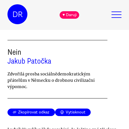
DR
♥ Daruji
Nein
Jakub Patočka
Zdvořilá prosba sociálnědemokratickým
přátelům v Německu o drobnou civilizační
výpomoc.
Zkopírovat odkaz
Vytisknout