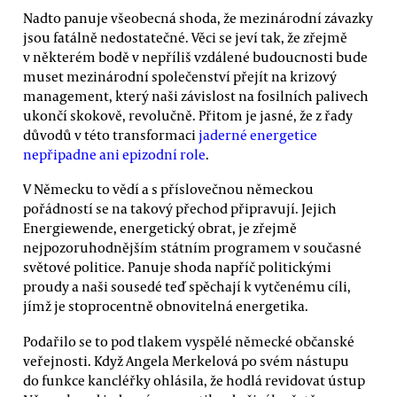
Nadto panuje všeobecná shoda, že mezinárodní závazky
jsou fatálně nedostatečné. Věci se jeví tak, že zřejmě
v některém bodě v nepříliš vzdálené budoucnosti bude
muset mezinárodní společenství přejít na krizový
management, který naši závislost na fosilních palivech
ukončí skokově, revolučně. Přitom je jasné, že z řady
důvodů v této transformaci
jaderné energetice
nepřipadne ani epizodní role
.
V Německu to vědí a s příslovečnou německou
pořádností se na takový přechod připravují. Jejich
Energiewende, energetický obrat, je zřejmě
nejpozoruhodnějším státním programem v současné
světové politice. Panuje shoda napříč politickými
proudy a naši sousedé teď spěchají k vytčenému cíli,
jímž je stoprocentně obnovitelná energetika.
Podařilo se to pod tlakem vyspělé německé občanské
veřejnosti. Když Angela Merkelová po svém nástupu
do funkce kancléřky ohlásila, že hodlá revidovat ústup