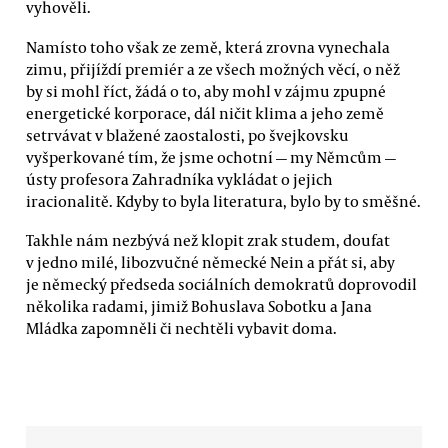
vyhověli.
Namísto toho však ze země, která zrovna vynechala
zimu, přijíždí premiér a ze všech možných věcí, o něž
by si mohl říct, žádá o to, aby mohl v zájmu zpupné
energetické korporace, dál ničit klima a jeho země
setrvávat v blažené zaostalosti, po švejkovsku
vyšperkované tím, že jsme ochotní — my Němcům —
ústy profesora Zahradníka vykládat o jejich
iracionalitě. Kdyby to byla literatura, bylo by to směšné.
Takhle nám nezbývá než klopit zrak studem, doufat
v jedno milé, libozvučné německé Nein a přát si, aby
je německý předseda sociálních demokratů doprovodil
několika radami, jimiž Bohuslava Sobotku a Jana
Mládka zapomněli či nechtěli vybavit doma.