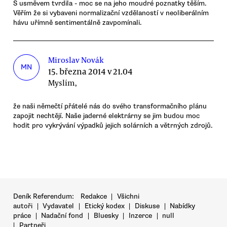
S usměvem tvrdila - moc se na jeho moudré poznatky těším.
Věřím že si vybaveni normalizační vzdělaností v neoliberálním
hávu uřímně sentimentálně zavpomínali.
Miroslav Novák
MN
15. března 2014 v 21.04
Myslím,
že naši němečtí přátelé nás do svého transformačního plánu
zapojit nechtějí. Naše jaderné elektrárny se jim budou moc
hodit pro vykrývání výpadků jejich solárních a větrných zdrojů.
Deník Referendum:
Redakce
|
Všichni
autoři
|
Vydavatel
|
Etický kodex
|
Diskuse
|
Nabídky
práce
|
Nadační fond
|
Bluesky
|
Inzerce
|
null
|
Partneři