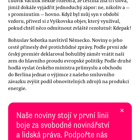
Ludvík Vaculík někde rozebírá, že čeština zná tři slova,
jimiž dokáže vyjádřit jednoduchý zápor: ne, nikoliv a —
s prominutím — hovno. Když byl můj syn v období
vzdoru, přivezl si z Vyškovska objev, který využíval,
pokud chtěl něco odmítnout zvláště rezolutně: Kdepak!
Bohuslav Sobotka navštívil Německo. Noviny o jeho
cestě přinesly dvě protichůdné zprávy. Podle první zde
český premiér deklaroval bohulibý záměr vrátit naši
zem do hlavního proudu evropské politiky. Podle druhé
hodlá vyslat českého ministra průmyslu a obchodu
do Berlína jednat o výjimce z našeho smluvního
závazku zvýšit podíl obnovitelných zdrojů na produkci
energie.
×
Naše noviny stojí v první linii
boje za svobodné novinářství
a lidská práva. Podpořte nás