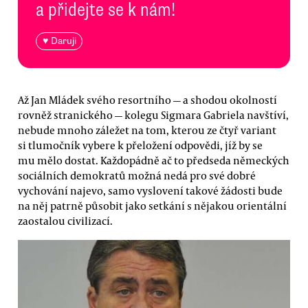
a přidejte se k nám!
♥ Daruji
Až Jan Mládek svého resortního — a shodou okolností
rovněž stranického — kolegu Sigmara Gabriela navštíví,
nebude mnoho záležet na tom, kterou ze čtyř variant
si tlumočník vybere k přeložení odpovědi, jíž by se
mu mělo dostat. Každopádně ač to předseda německých
sociálních demokratů možná nedá pro své dobré
vychování najevo, samo vyslovení takové žádosti bude
na něj patrně působit jako setkání s nějakou orientální
zaostalou civilizací.