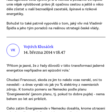
unie nějak vylobbovat právo jít opačnou cestou a ještě o něco
déle zůstat u naší beznadějně zaostalé, špinavé a rizikové
energetiky.
Bohužel to také patrně vypovídá o tom, jaký vliv má Vladimír
Špidla a jeho tým poradců na reálnou strategii české vlády.
Vojtěch Klusáček
VK
14. března 2014 v 18.47
'Přitom je jasné, že z řady důvodů v této transformaci jaderné
energetice nepřipadne ani epizodní role.'
Chudaci Francouzi, skoda ze jim to nekdo vcas nerekl, oni to
nevedeli - a dnes vyrabi vic jak 70 % elektriny z neemisnich
zdroju. K tomuto pomeru se Nemecko podle planu
'Energiewende' (jenom planu, tj. pokud to dobre pujde) - nema
behem 20 let ani priblizit.
Ceho zatim Energiewende v Nemecku dosahla, krome utraceni