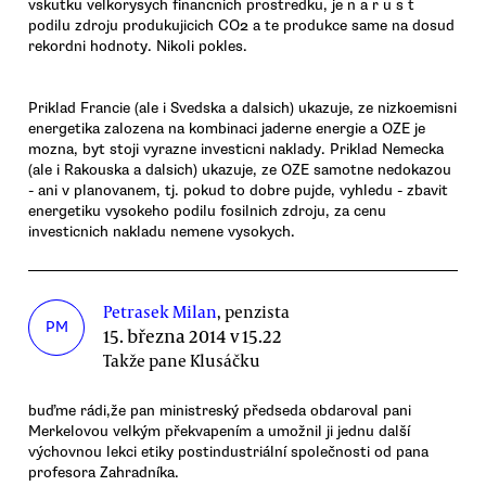
vskutku velkorysych financnich prostredku, je n a r u s t
podilu zdroju produkujicich CO2 a te produkce same na dosud
rekordni hodnoty. Nikoli pokles.
Priklad Francie (ale i Svedska a dalsich) ukazuje, ze nizkoemisni
energetika zalozena na kombinaci jaderne energie a OZE je
mozna, byt stoji vyrazne investicni naklady. Priklad Nemecka
(ale i Rakouska a dalsich) ukazuje, ze OZE samotne nedokazou
- ani v planovanem, tj. pokud to dobre pujde, vyhledu - zbavit
energetiku vysokeho podilu fosilnich zdroju, za cenu
investicnich nakladu nemene vysokych.
Petrasek Milan
, penzista
PM
15. března 2014 v 15.22
Takže pane Klusáčku
buďme rádi,že pan ministreský předseda obdaroval pani
Merkelovou velkým překvapením a umožnil ji jednu další
výchovnou lekci etiky postindustriální společnosti od pana
profesora Zahradníka.