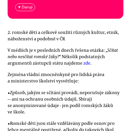
♥ Daruji
2. romské děti a celkově soužití různých kultur, etnik,
náboženství a podobně v ČR
V médiích je v posledních dnech řešena otázka: „
Sčítat
nebo nesčítat romské žáky?
“ Několik podstatných
argumentů zástupců státu najdeme
zde
.
Zejména vládní zmocněnkyně pro lidská práva
a ministerstvo školství vysvětluje:
•Způsob, jakým se sčítání provádí, neporušuje zákony
— ani na ochranu osobních údajů. Sbírají
se anonymizované údaje - jen podíl romských žáků
ve škole.
•Romské děti jsou stále vzdělávány podle osnov pro
lehce mentálně postižené, ačkoliv do takových škol