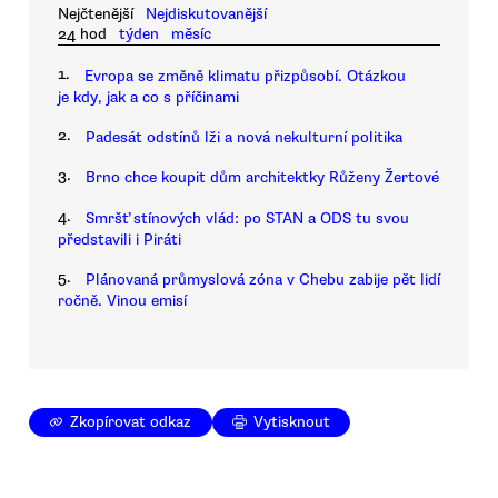
Nejčtenější
Nejdiskutovanější
24 hod
týden
měsíc
1.
Evropa se změně klimatu přizpůsobí. Otázkou
je kdy, jak a co s příčinami
2.
Padesát odstínů lži a nová nekulturní politika
3.
Brno chce koupit dům architektky Růženy Žertové
4.
Smršť stínových vlád: po STAN a ODS tu svou
představili i Piráti
5.
Plánovaná průmyslová zóna v Chebu zabije pět lidí
ročně. Vinou emisí
Zkopírovat odkaz
Vytisknout