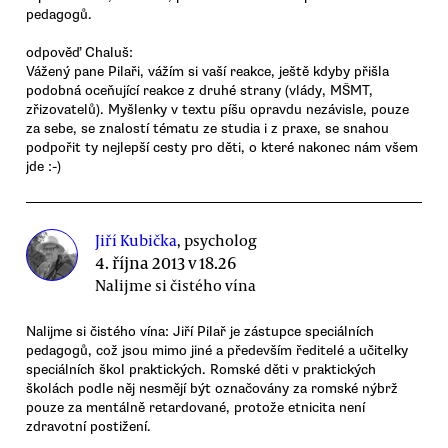
pedagogů.
odpověď Chaluš:
Vážený pane Pilaři, vážím si vaší reakce, ještě kdyby přišla
podobná oceňující reakce z druhé strany (vlády, MŠMT,
zřizovatelů). Myšlenky v textu píšu opravdu nezávisle, pouze
za sebe, se znalostí tématu ze studia i z praxe, se snahou
podpořit ty nejlepší cesty pro děti, o které nakonec nám všem
jde :-)
Jiří Kubička
, psycholog
4. října 2013 v 18.26
Nalijme si čistého vína
Nalijme si čistého vína: Jiří Pilař je zástupce speciálních
pedagogů, což jsou mimo jiné a především ředitelé a učitelky
speciálních škol praktických. Romské děti v praktických
školách podle něj nesmějí být označovány za romské nýbrž
pouze za mentálně retardované, protože etnicita není
zdravotní postižení.