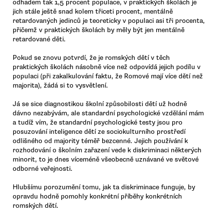
odhadem tak 1,5 procent populace, v praktických školách je
jich stále ještě snad kolem třiceti procent, mentálně
retardovaných jedinců je teoreticky v populaci asi tři procenta,
přičemž v praktických školách by měly být jen mentálně
retardované děti.
Pokud se znovu potvrdí, že je romských dětí v těch
praktických školách násobně více než odpovídá jejich podílu v
populaci (při zakalkulování faktu, že Romové mají více dětí než
majorita), žádá si to vysvětlení.
Já se sice diagnostikou školní způsobilosti dětí už hodně
dávno nezabývám, ale standardní psychologické vzdělání mám
a tudíž vím, že standardní psychologické testy jsou pro
posuzování inteligence dětí ze sociokulturního prostředí
odlišného od majority téměř bezcenné. Jejich používání k
rozhodování o školním zařazení vede k diskriminaci některých
minorit, to je dnes víceméně všeobecně uznávané ve světové
odborné veřejnosti.
Hlubšímu porozumění tomu, jak ta diskriminace funguje, by
opravdu hodně pomohly konkrétní příběhy konkrétních
romských dětí.