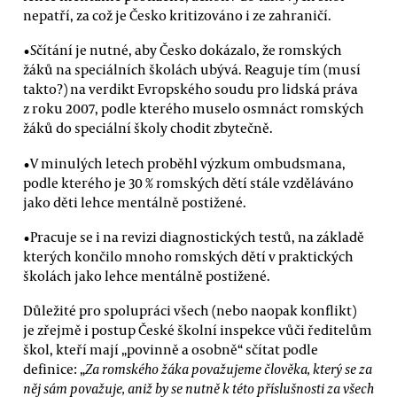
nepatří, za což je Česko kritizováno i ze zahraničí.
•Sčítání je nutné, aby Česko dokázalo, že romských
žáků na speciálních školách ubývá. Reaguje tím (musí
takto?) na verdikt Evropského soudu pro lidská práva
z roku 2007, podle kterého muselo osmnáct romských
žáků do speciální školy chodit zbytečně.
•V minulých letech proběhl výzkum ombudsmana,
podle kterého je 30 % romských dětí stále vzděláváno
jako děti lehce mentálně postižené.
•Pracuje se i na revizi diagnostických testů, na základě
kterých končilo mnoho romských dětí v praktických
školách jako lehce mentálně postižené.
Důležité pro spolupráci všech (nebo naopak konflikt)
je zřejmě i postup České školní inspekce vůči ředitelům
škol, kteří mají „povinně a osobně“ sčítat podle
definice: „
Za romského žáka považujeme člověka, který se za
něj sám považuje, aniž by se nutně k této příslušnosti za všech