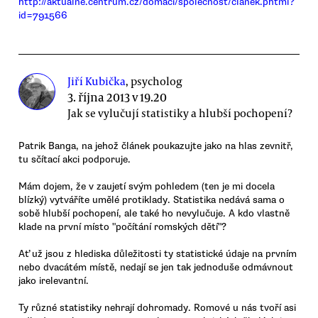
http://aktualne.centrum.cz/domaci/spolecnost/clanek.phtml?
id=791566
Jiří Kubička
, psycholog
3. října 2013 v 19.20
Jak se vylučují statistiky a hlubší pochopení?
Patrik Banga, na jehož článek poukazujte jako na hlas zevnitř,
tu sčítací akci podporuje.
Mám dojem, že v zaujetí svým pohledem (ten je mi docela
blízký) vytváříte umělé protiklady. Statistika nedává sama o
sobě hlubší pochopení, ale také ho nevylučuje. A kdo vlastně
klade na první místo "počítání romských dětí"?
Ať už jsou z hlediska důležitosti ty statistické údaje na prvním
nebo dvacátém místě, nedají se jen tak jednoduše odmávnout
jako irelevantní.
Ty různé statistiky nehrají dohromady. Romové u nás tvoří asi