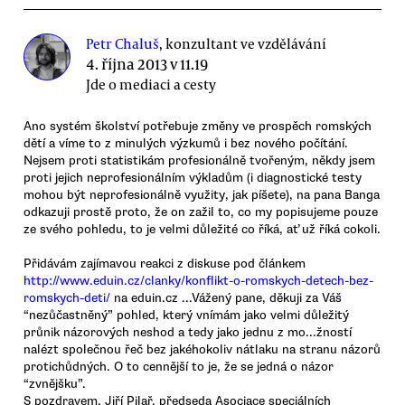
Petr Chaluš
, konzultant ve vzdělávání
4. října 2013 v 11.19
Jde o mediaci a cesty
Ano systém školství potřebuje změny ve prospěch romských
dětí a víme to z minulých výzkumů i bez nového počítání.
Nejsem proti statistikám profesionálně tvořeným, někdy jsem
proti jejich neprofesionálním výkladům (i diagnostické testy
mohou být neprofesionálně využity, jak píšete), na pana Banga
odkazuji prostě proto, že on zažil to, co my popisujeme pouze
ze svého pohledu, to je velmi důležité co říká, ať už říká cokoli.
Přidávám zajímavou reakci z diskuse pod článkem
http://www.eduin.cz/clanky/konflikt-o-romskych-detech-bez-
romskych-deti/
na eduin.cz ...Vážený pane, děkuji za Váš
“nezůčastněný” pohled, který vnímám jako velmi důležitý
průnik názorových neshod a tedy jako jednu z mo...žností
nalézt společnou řeč bez jakéhokoliv nátlaku na stranu názorů
protichůdných. O to cennější to je, že se jedná o názor
“zvnějšku”.
S pozdravem, Jiří Pilař, předseda Asociace speciálních