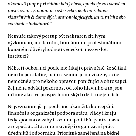
okolností (např. při sčítání lidu) hlásil, a/nebo je za takového
považován významnou částí svého okolí na základě
skutečných či domnělých antropologických, kulturních nebo
sociálních indikátorů.
“
Nemůže takový postup být nahrazen citlivým
výzkumem, moderním, humánním, profesionálním,
konaným důvěryhodnou vědeckou nezávislou
institucí?
Někteří odborníci podle mě říkají oprávněně, že sčítání
není to podstatné, není řešením, je možná zbytečné,
nemožné a pro někoho opravdu ponižující a ohrožující.
Zejména odvádí pozornost od toho hlavního a to jsou
účinné akce ve prospěch romských děti a nejen jich.
Nejvýznamnější je podle mě okamžitá koncepční,
finanční a organizační podpora státu, vlády i krajů —
tedy spousta odvahy i rozumu politiků, peníze navíc
z rozpočtu státu a intenzivnější organizační práce
úředníků i odborníků. Prioritně zaměřená na běžné