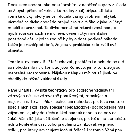
Dnes jsem shodou okolností probíral v nepřímé supervizi (tedy
aniž bych přímo někoho z té rodiny znal) případ 16 leté
romské dívky. školy se ten docela vážný problém netýkal,
nicméně ta dívka chodí do stejné praktické školy jako její čtyři
mladší sourozenci. Ta dívka mentálně retardovaná není, o
jejích sourozencích se nic neví, ovšem čtyři mentálně
postižené děti v jedné rodině by byla dost podivná náhoda,
takže je pravděpodobné, že jsou v praktické kole kvůli své
etnicitě.
Tenhle stav chce Jiří Pilař uchovat, problém to nebude pokud
se nebude mluvit o tom, že jsou Romové, jen o tom, že jsou
mentálně retardované. Nějakou nálepku mít musí, jinak by
chodily do běžné základní školy.
Pane Chaluši, vy jste teoreticky pro společné vzdělávání
zdravých dětí se zdravotně postiženými, romských s
majoritním. To Jiří Pilař nechce ani náhodou, protože ředitelé
speciálních škol (tedy speciální pedagogové) pochopitelně mají
zájem na to, aby do těchto škol naopak chodilo co nejvíce
žáků. Vás vítá jako užitečného spojence, protože mu pomáháte
jednu konkrétní část toho problému zamlžovat ve jménu
celku, pro který navrhujete ideální řešení. I v tom s Vámi pan