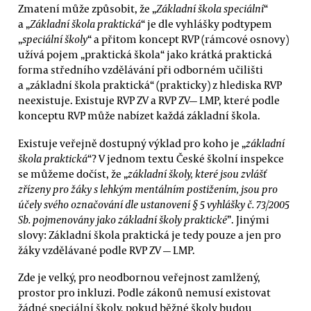
Zmatení může způsobit, že „
Základní škola speciální
“
a „
Základní škola praktická
“ je dle vyhlášky podtypem
„
speciální školy
“ a přitom koncept RVP (rámcové osnovy)
užívá pojem „praktická škola“ jako krátká praktická
forma středního vzdělávání při odborném učilišti
a „základní škola praktická“ (prakticky) z hlediska RVP
neexistuje. Existuje RVP ZV a RVP ZV— LMP, které podle
konceptu RVP může nabízet každá základní škola.
Existuje veřejně dostupný výklad pro koho je „
základní
škola praktická
“? V jednom textu České školní inspekce
se můžeme dočíst, že „
základní školy, které jsou zvlášť
zřízeny pro žáky s lehkým mentálním postižením, jsou pro
účely svého označování dle ustanovení § 5 vyhlášky č. 73/2005
Sb. pojmenovány jako základní školy praktické
”. Jinými
slovy: Základní škola praktická je tedy pouze a jen pro
žáky vzdělávané podle RVP ZV — LMP.
Zde je velký, pro neodbornou veřejnost zamlžený,
prostor pro inkluzi. Podle zákonů nemusí existovat
žádné speciální školy, pokud běžné školy budou