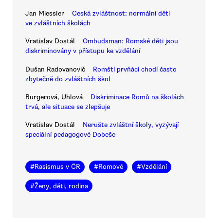
Jan Miessler
Česká zvláštnost: normální děti
ve zvláštních školách
Vratislav Dostál
Ombudsman: Romské děti jsou
diskriminovány v přístupu ke vzdělání
Dušan Radovanovič
Romští prvňáci chodí často
zbytečně do zvláštních škol
Burgerová, Uhlová
Diskriminace Romů na školách
trvá, ale situace se zlepšuje
Vratislav Dostál
Nerušte zvláštní školy, vyzývají
speciální pedagogové Dobeše
#
Rasismus v ČR
#
Romové
#
Vzdělání
#
Ženy, děti, rodina