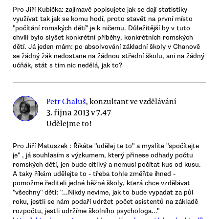
Pro Jiří Kubička: zajímavě popisujete jak se dají statistiky
využívat tak jak se komu hodí, proto stavět na první místo
"počítání romských dětí" je k ničemu. Důležitější by v tuto
chvíli bylo slyšet konkrétní příběhy, konkrétních romských
dětí. Já jeden mám: po absolvování základní školy v Chanově
se žádný žák nedostane na žádnou střední školu, ani na žádný
učňák, stát s tím nic nedělá, jak to?
Petr Chaluš
, konzultant ve vzdělávání
3. října 2013 v 7.47
Udělejme to!
Pro Jiří Matuszek : Říkáte "udělej te to" a myslíte "spočítejte
je" , já souhlasím s výzkumem, který přinese odhady počtu
romských dětí, jen bude citlivý a nemusí počítat kus od kusu.
A taky říkám udělejte to - třeba tohle změňte ihned -
pomožme řediteli jedné běžné školy, která chce vzdělávat
"všechny" děti: "...Nikdy nevíme, jak to bude vypadat za půl
roku, jestli se nám podaří udržet počet asistentů na základě
rozpočtu, jestli udržíme školního psychologa..."