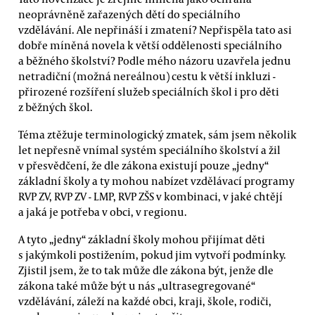
neoprávněně zařazených dětí do speciálního
vzdělávání. Ale nepřináší i zmatení? Nepřispěla tato asi
dobře míněná novela k větší oddělenosti speciálního
a běžného školství? Podle mého názoru uzavřela jednu
netradiční (možná nereálnou) cestu k větší inkluzi -
přirozené rozšíření služeb speciálních škol i pro děti
z běžných škol.
Téma ztěžuje terminologický zmatek, sám jsem několik
let nepřesně vnímal systém speciálního školství a žil
v přesvědčení, že dle zákona existují pouze „jedny“
základní školy a ty mohou nabízet vzdělávací programy
RVP ZV, RVP ZV - LMP, RVP ZŠS v kombinaci, v jaké chtějí
a jaká je potřeba v obci, v regionu.
A tyto „jedny“ základní školy mohou přijímat děti
s jakýmkoli postižením, pokud jim vytvoří podmínky.
Zjistil jsem, že to tak může dle zákona být, jenže dle
zákona také může být u nás „ultrasegregované“
vzdělávání, záleží na každé obci, kraji, škole, rodiči,