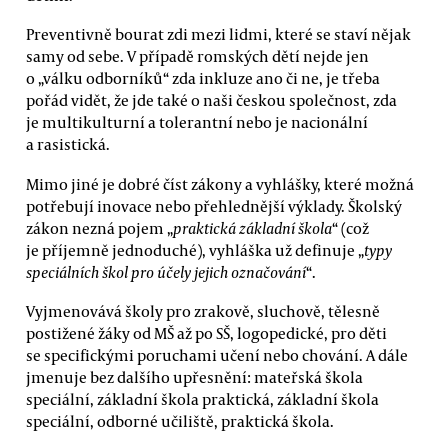
Preventivně bourat zdi mezi lidmi, které se staví nějak
samy od sebe. V případě romských dětí nejde jen
o „válku odborníků“ zda inkluze ano či ne, je třeba
pořád vidět, že jde také o naši českou společnost, zda
je multikulturní a tolerantní nebo je nacionální
a rasistická.
Mimo jiné je dobré číst zákony a vyhlášky, které možná
potřebují inovace nebo přehlednější výklady. Školský
zákon nezná pojem „
praktická základní škola
“ (což
je příjemně jednoduché), vyhláška už definuje „
typy
speciálních škol pro účely jejich označování
“.
Vyjmenovává školy pro zrakově, sluchově, tělesně
postižené žáky od MŠ až po SŠ, logopedické, pro děti
se specifickými poruchami učení nebo chování. A dále
jmenuje bez dalšího upřesnění: mateřská škola
speciální, základní škola praktická, základní škola
speciální, odborné učiliště, praktická škola.