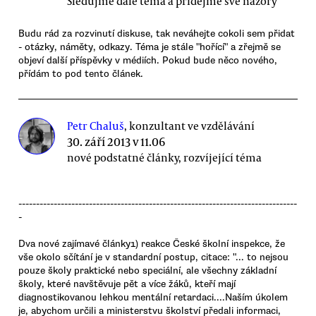
Sledujme dále téma a přidejme své názory
Budu rád za rozvinutí diskuse, tak neváhejte cokoli sem přidat
- otázky, náměty, odkazy. Téma je stále "hořící" a zřejmě se
objeví další příspěvky v médiích. Pokud bude něco nového,
přídám to pod tento článek.
Petr Chaluš
, konzultant ve vzdělávání
30. září 2013 v 11.06
nové podstatné články, rozvíjející téma
-------------------------------------------------------------------------------
-
Dva nové zajímavé články1) reakce České školní inspekce, že
vše okolo sčítání je v standardní postup, citace: "... to nejsou
pouze školy praktické nebo speciální, ale všechny základní
školy, které navštěvuje pět a více žáků, kteří mají
diagnostikovanou lehkou mentální retardaci....Naším úkolem
je, abychom určili a ministerstvu školství předali informaci,