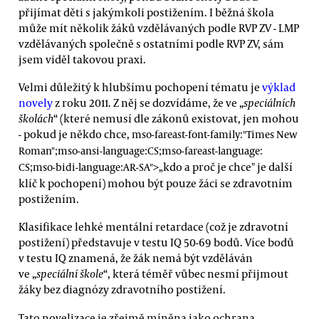
přijímat děti s jakýmkoli postižením. I běžná škola
může mít několik žáků vzdělávaných podle RVP ZV - LMP
vzdělávaných společně s ostatními podle RVP ZV, sám
jsem viděl takovou praxi.
Velmi důležitý k hlubšímu pochopení tématu je
výklad
novely
z roku 2011. Z něj se dozvídáme, že ve „
speciálních
školách
“ (které nemusí dle zákonů existovat, jen mohou
- pokud je někdo chce,
mso-fareast-font-family:"Times New
Roman";mso-ansi-language:CS;mso-fareast-language:
kdo a proč je chce" je další
CS;mso-bidi-language:AR-SA">„
klíč k pochopení) mohou být pouze žáci se zdravotním
postižením.
Klasifikace lehké mentální retardace (což je zdravotní
postižení) představuje v testu IQ 50-69 bodů. Více bodů
v testu IQ znamená, že žák nemá být vzděláván
ve „
speciální škole
“, která téměř vůbec nesmí přijmout
žáky bez diagnózy zdravotního postižení.
Tato novelizace je zřejmě míněna jako ochrana