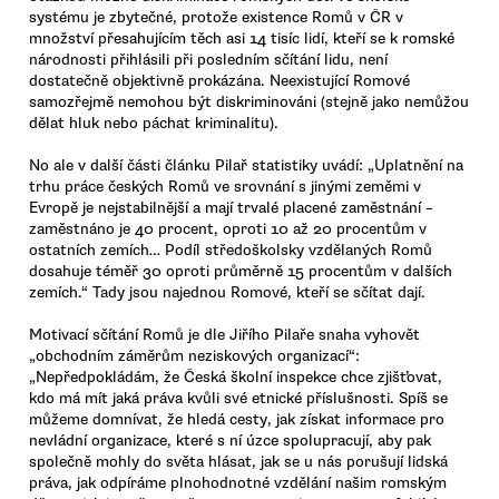
systému je zbytečné, protože existence Romů v ČR v
množství přesahujícím těch asi 14 tisíc lidí, kteří se k romské
národnosti přihlásili při posledním sčítání lidu, není
dostatečně objektivně prokázána. Neexistující Romové
samozřejmě nemohou být diskriminováni (stejně jako nemůžou
dělat hluk nebo páchat kriminalitu).
No ale v další části článku Pilař statistiky uvádí: „Uplatnění na
trhu práce českých Romů ve srovnání s jinými zeměmi v
Evropě je nejstabilnější a mají trvalé placené zaměstnání –
zaměstnáno je 40 procent, oproti 10 až 20 procentům v
ostatních zemích… Podíl středoškolsky vzdělaných Romů
dosahuje téměř 30 oproti průměrně 15 procentům v dalších
zemích.“ Tady jsou najednou Romové, kteří se sčítat dají.
Motivací sčítání Romů je dle Jiřího Pilaře snaha vyhovět
„obchodním záměrům neziskových organizací“:
„Nepředpokládám, že Česká školní inspekce chce zjišťovat,
kdo má mít jaká práva kvůli své etnické příslušnosti. Spíš se
můžeme domnívat, že hledá cesty, jak získat informace pro
nevládní organizace, které s ní úzce spolupracují, aby pak
společně mohly do světa hlásat, jak se u nás porušují lidská
práva, jak odpíráme plnohodnotné vzdělání našim romským