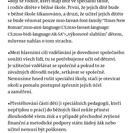
•Bojí se rodiče, kteří mají dítě ve speciální škole,
i rodiče dítěte v běžné škole. První, že jejich dítě bude
v běžné škole šikanováno, a druzí, že učitel jejich dítěte
se bude věnovat pouze
mso-fareast-font-family:"Times New
Roman";mso-ansi-language:CS;mso-fareast-language:
výkonově slabším" dětem,
CS;mso-bidi-language:AR-SA">„
mluvme nahlas o tom strachu.
•Mezi hlavními cíli vzdělávání je dovednost společného
soužití všech lidí, tu se potřebujeme učit od dětství.
Je užitečné vzdělávat se společně a pokud to ze
závažných důvodů nejde, setkávat se společně.
Nemusíme hned rušit speciální školy, stačí je otevírat
okolí a pomalu postupně zpřesnit jejich účel
a zaměření.
•Přestěhování části dětí (i speciálních pedagogů, kteří
nepřijdou o práci) do běžných škol může přinést
dlouhodobě všem zisk a v případě přechodně zvýšené
finanční a metodické podpory státu žádný žák nebo
učitel nemusí být poškozen.