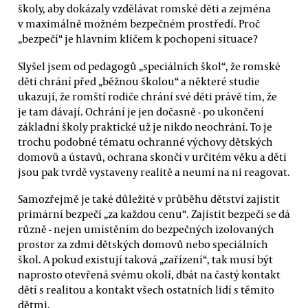
školy, aby dokázaly vzdělávat romské děti a zejména
v maximálně možném bezpečném prostředí. Proč
„bezpečí“ je hlavním klíčem k pochopení situace?
Slyšel jsem od pedagogů „speciálních škol“, že romské
děti chrání před „běžnou školou“ a některé studie
ukazují, že romští rodiče chrání své děti právě tím, že
je tam dávají. Ochrání je jen dočasně - po ukončení
základní školy praktické už je nikdo neochrání. To je
trochu podobné tématu ochranné výchovy dětských
domovů a ústavů, ochrana skončí v určitém věku a děti
jsou pak tvrdě vystaveny realitě a neumí na ni reagovat.
Samozřejmě je také důležité v průběhu dětství zajistit
primární bezpečí „za každou cenu“. Zajistit bezpečí se dá
různě - nejen umístěním do bezpečných izolovaných
prostor za zdmi dětských domovů nebo speciálních
škol. A pokud existují taková „zařízení“, tak musí být
naprosto otevřená svému okolí, dbát na častý kontakt
dětí s realitou a kontakt všech ostatních lidí s těmito
dětmi.