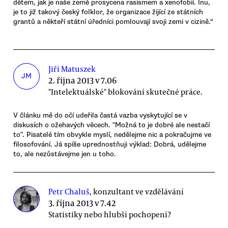
dětem, jak je naše země prosycena rasismem a xenofobií. Inu,
je to již takový český folklor, že organizace žijící ze státních
grantů a někteří státní úředníci pomlouvají svoji zemi v cizině.“
Jiří Matuszek
JM
2. října 2013 v 7.06
"Intelektuálské" blokování skutečné práce.
V článku mě do očí udeřila častá vazba vyskytující se v
diskusích o ožehavých věcech. "Možná to je dobré ale nestačí
to". Pisatelé tím obvykle myslí, nedělejme nic a pokračujme ve
filosofování. Já spíše uprednostňuji výklad: Dobrá, udělejme
to, ale nezůstávejme jen u toho.
Petr Chaluš
, konzultant ve vzdělávání
3. října 2013 v 7.42
Statistiky nebo hlubší pochopení?