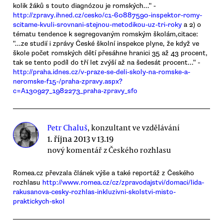
kolik žáků s touto diagnózou je romských..." -
http://zpravy.ihned.cz/cesko/c1-60887590-inspektor-romy-
scitame-kvuli-srovnani-stejnou-metodikou-uz-tri-roky
a 2) o
tématu tendence k segregovaným romským školám,citace:
"...ze studií i zprávy České školní inspekce plyne, že když ve
škole počet romských dětí přesáhne hranici 35 až 43 procent,
tak se tento podíl do tří let zvýší až na šedesát procent..." -
http://praha.idnes.cz/v-praze-se-deli-skoly-na-romske-a-
neromske-f15-/praha-zpravy.aspx?
c=A130927_1982273_praha-zpravy_sfo
Petr Chaluš
, konzultant ve vzdělávání
1. října 2013 v 13.19
nový komentář z Českého rozhlasu
Romea.cz převzala článek výše a také reportáž z Českého
rozhlasu
http://www.romea.cz/cz/zpravodajstvi/domaci/lida-
rakusanova-cesky-rozhlas-inkluzivni-skolstvi-misto-
praktickych-skol