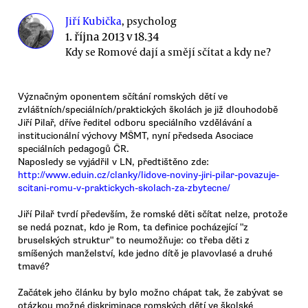
Jiří Kubička
, psycholog
1. října 2013 v 18.34
Kdy se Romové dají a smějí sčítat a kdy ne?
Význačným oponentem sčítání romských dětí ve
zvláštních/speciálních/praktických školách je již dlouhodobě
Jiří Pilař, dříve ředitel odboru speciálního vzdělávání a
institucionální výchovy MŠMT, nyní předseda Asociace
speciálních pedagogů ČR.
Naposledy se vyjádřil v LN, předtištěno zde:
http://www.eduin.cz/clanky/lidove-noviny-jiri-pilar-povazuje-
scitani-romu-v-praktickych-skolach-za-zbytecne/
Jiří Pilař tvrdí především, že romské děti sčítat nelze, protože
se nedá poznat, kdo je Rom, ta definice pocházející "z
bruselských struktur" to neumožňuje: co třeba děti z
smíšených manželství, kde jedno dítě je plavovlasé a druhé
tmavé?
Začátek jeho článku by bylo možno chápat tak, že zabývat se
otázkou možné diskriminace romských dětí ve školské