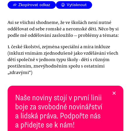
Zkopírovat odkaz
Vytisknout
Asi se všichni shodneme, že ve školách není nutné
oddělovat od sebe romské a neromské děti. Něco by si
podle mě oddělování zasloužilo — problémy a témata:
1. české školství, zejména speciální a míra inkluze
(inkluzi vnímám zjednodušeně jako vzdělávání všech
dětí společně v jednom typu školy - dětí s různým
postižením, znevýhodněním spolu s ostatními
„zdravými“)
×
Naše noviny stojí v první linii
boje za svobodné novinářství
a lidská práva. Podpořte nás
a přidejte se k nám!