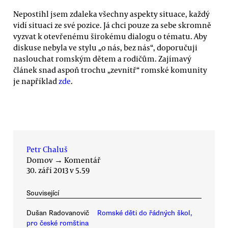
Nepostihl jsem zdaleka všechny aspekty situace, každý
vidí situaci ze své pozice. Já chci pouze za sebe skromně
vyzvat k otevřenému širokému dialogu o tématu. Aby
diskuse nebyla ve stylu „o nás, bez nás“, doporučuji
naslouchat romským dětem a rodičům. Zajímavý
článek snad aspoň trochu „zevnitř“ romské komunity
je například
zde
.
Petr Chaluš
Domov
→
Komentář
30. září 2013 v 5.59
Související
Dušan Radovanovič
Romské děti do řádných škol,
pro české romština