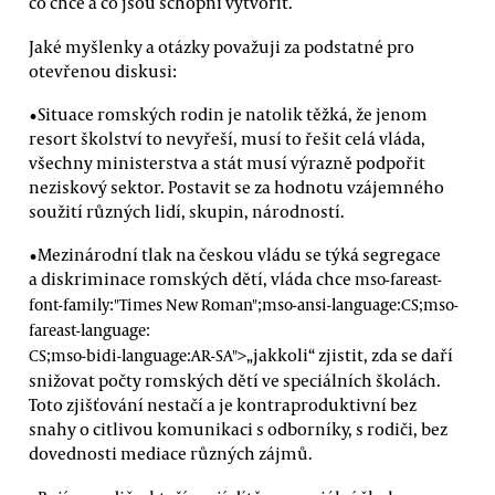
co chce a co jsou schopni vytvořit.
Jaké myšlenky a otázky považuji za podstatné pro
otevřenou diskusi:
•Situace romských rodin je natolik těžká, že jenom
resort školství to nevyřeší, musí to řešit celá vláda,
všechny ministerstva a stát musí výrazně podpořit
neziskový sektor. Postavit se za hodnotu vzájemného
soužití různých lidí, skupin, národností.
•Mezinárodní tlak na českou vládu se týká segregace
a diskriminace romských dětí, vláda chce
mso-fareast-
font-family:"Times New Roman";mso-ansi-language:CS;mso-
fareast-language:
jakkoli“ zjistit, zda se daří
CS;mso-bidi-language:AR-SA">„
snižovat počty romských dětí ve speciálních školách.
Toto zjišťování nestačí a je kontraproduktivní bez
snahy o citlivou komunikaci s odborníky, s rodiči, bez
dovednosti mediace různých zájmů.