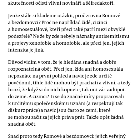
skutečností očistí vlivní novináři a šéfredaktoři.
Jenže stále si klademe otázku, proč zrovna Romové
a bezdomovci? Proč ne například židé, cizinci
a homosexuálové, kteří přeci také patří mezi obvyklé
podezřelé? Ne že by zde nebyly náznaky antisemitismu
a projevy xenofobie a homofobie, ale přeci jen, jejich
intenzita je jiná.
Důvod vidím v tom, že je hledána snadná a dobře
rozpoznatelná oběť. Přeci jen, žida ani homosexuála
nepoznáte na první pohled a navíc je zde určité
povědomí, tihle lidé mohou být prachatí a vlivní, a tedy
hrozí, že když si do nich kopnete, tak oni vás zadupou
do země. A cizinci? Ti se do značné míry propracovali
k určitému společenskému uznání (a respektují tak
diskurz práce) a navíc jsou často ze zemí, které
se mohou začít za jejich práva prát. Takže opět žádná
snadná oběť.
Snad proto tedy Romové a bezdomovci: jejich veřejný