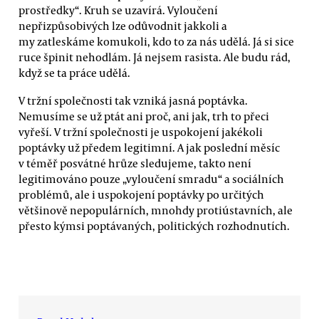
prostředky“. Kruh se uzavírá. Vyloučení
nepřizpůsobivých lze odůvodnit jakkoli a
my zatleskáme komukoli, kdo to za nás udělá. Já si sice
ruce špinit nehodlám. Já nejsem rasista. Ale budu rád,
když se ta práce udělá.
V tržní společnosti tak vzniká jasná poptávka.
Nemusíme se už ptát ani proč, ani jak, trh to přeci
vyřeší. V tržní společnosti je uspokojení jakékoli
poptávky už předem legitimní. A jak poslední měsíc
v téměř posvátné hrůze sledujeme, takto není
legitimováno pouze „vyloučení smradu“ a sociálních
problémů, ale i uspokojení poptávky po určitých
většinově nepopulárních, mnohdy protiústavních, ale
přesto kýmsi poptávaných, politických rozhodnutích.