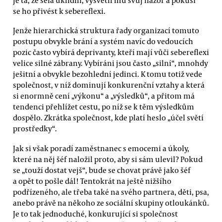
se ho přivést k sebereflexi.
Jenže hierarchická struktura řady organizací tomuto
postupu obvykle brání a systém navíc do vedoucích
pozic často vybírá deprivanty, kteří mají vůči sebereflexi
velice silné zábrany. Vybíráni jsou často „silní“, mnohdy
ješitní a obvykle bezohlední jedinci. K tomu totiž vede
společnost, v níž dominují konkurenční vztahy a která
si enormně cení „výkonu“ a „výsledků“, a přitom má
tendenci přehlížet cestu, po níž se k těm výsledkům
dospělo. Zkrátka společnost, kde platí heslo „účel světí
prostředky“.
Jak si však poradí zaměstnanec s emocemi a úkoly,
které na něj šéf naložil proto, aby si sám ulevil? Pokud
se „touží dostat vejš“, bude se chovat právě jako šéf
a opět to pošle dál! Tentokrát na ještě nižšího
podřízeného, ale třeba také na svého partnera, děti, psa,
anebo právě na někoho ze sociální skupiny otloukánků.
Je to tak jednoduché, konkurující si společnost