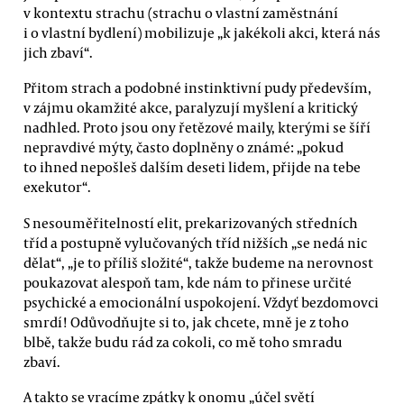
v kontextu strachu (strachu o vlastní zaměstnání
i o vlastní bydlení) mobilizuje „k jakékoli akci, která nás
jich zbaví“.
Přitom strach a podobné instinktivní pudy především,
v zájmu okamžité akce, paralyzují myšlení a kritický
nadhled. Proto jsou ony řetězové maily, kterými se šíří
nepravdivé mýty, často doplněny o známé: „pokud
to ihned nepošleš dalším deseti lidem, přijde na tebe
exekutor“.
S nesouměřitelností elit, prekarizovaných středních
tříd a postupně vylučovaných tříd nižších „se nedá nic
dělat“, „je to příliš složité“, takže budeme na nerovnost
poukazovat alespoň tam, kde nám to přinese určité
psychické a emocionální uspokojení. Vždyť bezdomovci
smrdí! Odůvodňujte si to, jak chcete, mně je z toho
blbě, takže budu rád za cokoli, co mě toho smradu
zbaví.
A takto se vracíme zpátky k onomu „účel světí