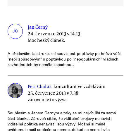
Jan Černý
JČ
24. července 2013 v 14.13
Moc hezký článek.
A především ta strukturní souvislost poptávky po hněvu vůči
"nepřizpůsobivým" s poptávkou po "nepopulárních" vládních
rozhodnutích by neměla zapadnout.
Petr Chaluš
, konzultant ve vzdělávání
25. července 2013 v 7.38
zároveň je to výzva
Souhlasím s Janem Černým a taky se mi nejvíc líbí ta samá
část článku. Zároveň cítim, že viditelné projevy nenávisti,
viditelná politika nenávisti jsou výzvy. Možná si méně
uvědomuje naši společnou nemoc, dokud se neprojeví a