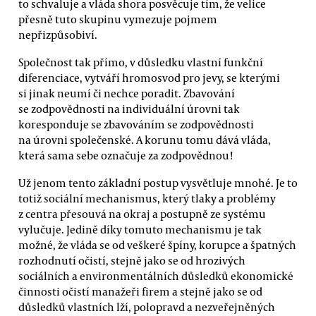
to schvaluje a vláda shora posvěcuje tím, že velice
přesně tuto skupinu vymezuje pojmem
nepřizpůsobiví.
Společnost tak přímo, v důsledku vlastní funkční
diferenciace, vytváří hromosvod pro jevy, se kterými
si jinak neumí či nechce poradit. Zbavování
se zodpovědnosti na individuální úrovni tak
koresponduje se zbavováním se zodpovědnosti
na úrovni společenské. A korunu tomu dává vláda,
která sama sebe označuje za zodpovědnou!
Už jenom tento základní postup vysvětluje mnohé. Je to
totiž sociální mechanismus, který tlaky a problémy
z centra přesouvá na okraj a postupně ze systému
vylučuje. Jedině díky tomuto mechanismu je tak
možné, že vláda se od veškeré špíny, korupce a špatných
rozhodnutí očistí, stejně jako se od hrozivých
sociálních a environmentálních důsledků ekonomické
činnosti očistí manažeři firem a stejně jako se od
důsledků vlastních lží, polopravd a nezveřejněných