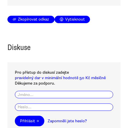
Zkopírovat odkaz
Vytisknout
Diskuse
Pro přístup do diskusí zadejte
pravidelný dar v minimální hodnotě 50 Kč měsíčně
Děkujeme za podporu.
Přihlásit →
Zapomněli jste heslo?