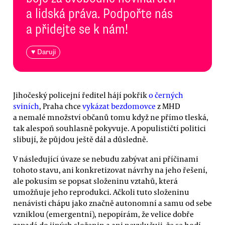
a lidská práva. Podpořte nás
a přidejte se k nám!
♥ Daruji
Jihočeský policejní ředitel hájí pokřik
o černých
sviních
, Praha chce
vykázat bezdomovce
z MHD
a nemalé množství občanů tomu když ne přímo tleská,
tak alespoň souhlasně pokyvuje. A populističtí politici
slibují, že půjdou ještě dál a důsledně.
V následující úvaze se nebudu zabývat ani příčinami
tohoto stavu, ani konkretizovat návrhy na jeho řešení,
ale pokusím se popsat složeninu vztahů, která
umožňuje jeho reprodukci. Ačkoli tuto složeninu
nenávisti chápu jako značně autonomní a samu od sebe
vzniklou (emergentní), nepopírám, že velice dobře
zapadá do jiných složenin a ani nevylučuji, že se hodí