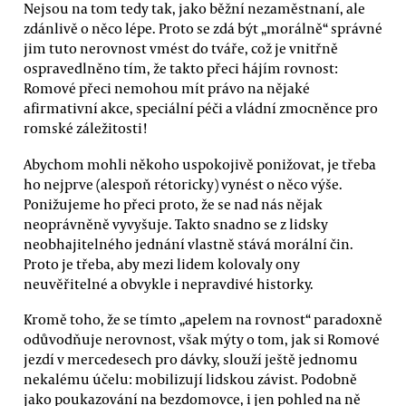
Nejsou na tom tedy tak, jako běžní nezaměstnaní, ale
zdánlivě o něco lépe. Proto se zdá být „morálně“ správné
jim tuto nerovnost vmést do tváře, což je vnitřně
ospravedlněno tím, že takto přeci hájím rovnost:
Romové přeci nemohou mít právo na nějaké
afirmativní akce, speciální péči a vládní zmocněnce pro
romské záležitosti!
Abychom mohli někoho uspokojivě ponižovat, je třeba
ho nejprve (alespoň rétoricky) vynést o něco výše.
Ponižujeme ho přeci proto, že se nad nás nějak
neoprávněně vyvyšuje. Takto snadno se z lidsky
neobhajitelného jednání vlastně stává morální čin.
Proto je třeba, aby mezi lidem kolovaly ony
neuvěřitelné a obvykle i nepravdivé historky.
Kromě toho, že se tímto „apelem na rovnost“ paradoxně
odůvodňuje nerovnost, však mýty o tom, jak si Romové
jezdí v mercedesech pro dávky, slouží ještě jednomu
nekalému účelu: mobilizují lidskou závist. Podobně
jako poukazování na bezdomovce, i jen pohled na ně