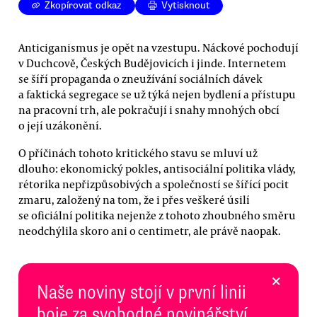
Zkopírovat odkaz
Vytisknout
Anticiganismus je opět na vzestupu. Náckové pochodují
v Duchcově, Českých Budějovicích i jinde. Internetem
se šíří propaganda o zneužívání sociálních dávek
a faktická segregace se už týká nejen bydlení a přístupu
na pracovní trh, ale pokračují i snahy mnohých obcí
o její uzákonění.
O příčinách tohoto kritického stavu se mluví už
dlouho: ekonomický pokles, antisociální politika vlády,
rétorika nepřizpůsobivých a společností se šířící pocit
zmaru, založený na tom, že i přes veškeré úsilí
se oficiální politika nejenže z tohoto zhoubného směru
neodchýlila skoro ani o centimetr, ale právě naopak.
×
Naše noviny stojí v první linii
boje za svobodné novinářství