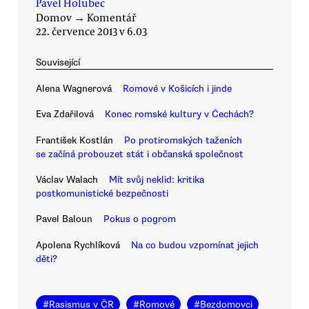
Pavel Holubec
Domov
→
Komentář
22. července 2013 v 6.03
Související
Alena Wagnerová
Romové v Košicích i jinde
Eva Zdařilová
Konec romské kultury v Čechách?
František Kostlán
Po protiromských taženích
se začíná probouzet stát i občanská společnost
Václav Walach
Mít svůj neklid: kritika
postkomunistické bezpečnosti
Pavel Baloun
Pokus o pogrom
Apolena Rychlíková
Na co budou vzpomínat jejich
děti?
#
Rasismus v ČR
#
Romové
#
Bezdomovci