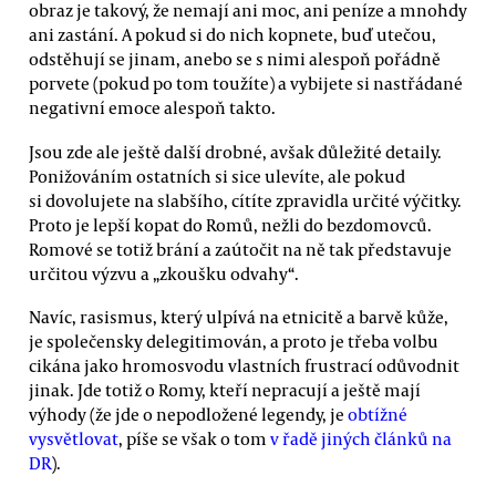
obraz je takový, že nemají ani moc, ani peníze a mnohdy
ani zastání. A pokud si do nich kopnete, buď utečou,
odstěhují se jinam, anebo se s nimi alespoň pořádně
porvete (pokud po tom toužíte) a vybijete si nastřádané
negativní emoce alespoň takto.
Jsou zde ale ještě další drobné, avšak důležité detaily.
Ponižováním ostatních si sice ulevíte, ale pokud
si dovolujete na slabšího, cítíte zpravidla určité výčitky.
Proto je lepší kopat do Romů, nežli do bezdomovců.
Romové se totiž brání a zaútočit na ně tak představuje
určitou výzvu a „zkoušku odvahy“.
Navíc, rasismus, který ulpívá na etnicitě a barvě kůže,
je společensky delegitimován, a proto je třeba volbu
cikána jako hromosvodu vlastních frustrací odůvodnit
jinak. Jde totiž o Romy, kteří nepracují a ještě mají
výhody (že jde o nepodložené legendy, je
obtížné
vysvětlovat
, píše se však o tom
v řadě
jiných
článků
na
DR
).