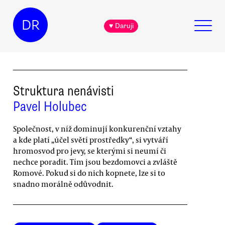
DR
♥ Daruji
Struktura nenávisti
Pavel Holubec
Společnost, v níž dominují konkurenční vztahy
a kde platí „účel světí prostředky“, si vytváří
hromosvod pro jevy, se kterými si neumí či
nechce poradit. Tím jsou bezdomovci a zvláště
Romové. Pokud si do nich kopnete, lze si to
snadno morálně odůvodnit.