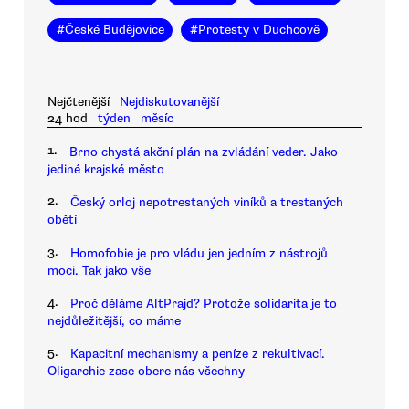
#
České Budějovice
#
Protesty v Duchcově
Nejčtenější
Nejdiskutovanější
24 hod
týden
měsíc
1.
Brno chystá akční plán na zvládání veder. Jako
jediné krajské město
2.
Český orloj nepotrestaných viníků a trestaných
obětí
3.
Homofobie je pro vládu jen jedním z nástrojů
moci. Tak jako vše
4.
Proč děláme AltPrajd? Protože solidarita je to
nejdůležitější, co máme
5.
Kapacitní mechanismy a peníze z rekultivací.
Oligarchie zase obere nás všechny