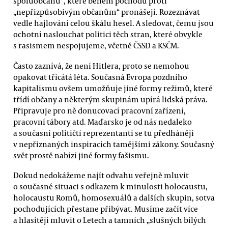
spoluobčanů“, které během pochodů proti
„nepřizpůsobivým občanům“ pronášejí. Rozeznávat
vedle hajlování celou škálu hesel. A sledovat, čemu jsou
ochotní naslouchat politici těch stran, které obvykle
s rasismem nespojujeme, včetně ČSSD a KSČM.
Často zaznívá, že není Hitlera, proto se nemohou
opakovat třicátá léta. Současná Evropa pozdního
kapitalismu ovšem umožňuje jiné formy režimů, které
třídí občany a některým skupinám upírá lidská práva.
Připravuje pro ně donucovací pracovní zařízení,
pracovní tábory atd. Maďarsko je od nás nedaleko
a současní političtí reprezentanti se tu předhánějí
v nepřiznaných inspiracích tamějšími zákony. Současný
svět prostě nabízí jiné formy fašismu.
Dokud nedokážeme najít odvahu veřejně mluvit
o současné situaci s odkazem k minulosti holocaustu,
holocaustu Romů, homosexuálů a dalších skupin, sotva
pochodujících přestane přibývat. Musíme začít více
a hlasitěji mluvit o Letech a tamních „slušných bílých