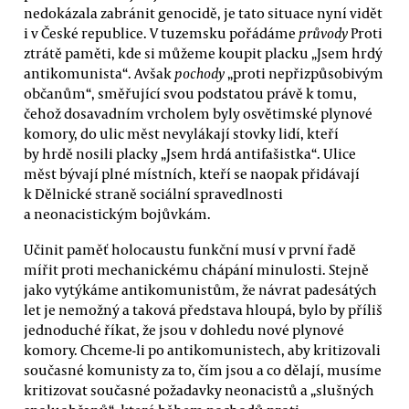
nedokázala zabránit genocidě, je tato situace nyní vidět
i v České republice. V tuzemsku pořádáme
průvody
Proti
ztrátě paměti, kde si můžeme koupit placku „Jsem hrdý
antikomunista“. Avšak
pochody
„proti nepřizpůsobivým
občanům“, směřující svou podstatou právě k tomu,
čehož dosavadním vrcholem byly osvětimské plynové
komory, do ulic měst nevylákají stovky lidí, kteří
by hrdě nosili placky „Jsem hrdá antifašistka“. Ulice
měst bývají plné místních, kteří se naopak přidávají
k Dělnické straně sociální spravedlnosti
a neonacistickým bojůvkám.
Učinit paměť holocaustu funkční musí v první řadě
mířit proti mechanickému chápání minulosti. Stejně
jako vytýkáme antikomunistům, že návrat padesátých
let je nemožný a taková představa hloupá, bylo by příliš
jednoduché říkat, že jsou v dohledu nové plynové
komory. Chceme-li po antikomunistech, aby kritizovali
současné komunisty za to, čím jsou a co dělají, musíme
kritizovat současné požadavky neonacistů a „slušných