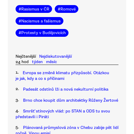
#
Rasismus v ČR
#
Romové
#
Nacismus a fašismus
#
Protesty v Budějovicích
Nejčtenější
Nejdiskutovanější
24 hod
týden
měsíc
1.
Evropa se změně klimatu přizpůsobí. Otázkou
je jak, kdy a co s příčinami
2.
Padesát odstínů lži a nová nekulturní politika
3.
Brno chce koupit dům architektky Růženy Žertové
4.
Smršť stínových vlád: po STAN a ODS tu svou
představili i Piráti
5.
Plánovaná průmyslová zóna v Chebu zabije pět lidí
ročně. Vinou emisí