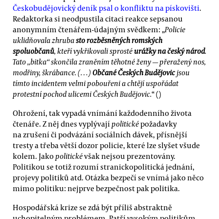
Českobudějovický deník psal o konfliktu na pískovišti
.
Redaktorka si neodpustila citaci reakce sepsanou
anonymním čtenářem-údajným svědkem: „
Policie
uklidňovala zhruba
sto rozběsněných romských
spoluobčanů
, kteří vykřikovali sprosté
urážky na český národ
.
Tato „bitka“ skončila zraněním těhotné ženy — přeražený nos,
modřiny, škrábance. (…)
Občané Českých Budějovic
jsou
tímto incidentem velmi pobouřeni a chtějí uspořádat
protestní pochod ulicemi Českých Budějovic.
“ ()
Ohrožení, tak vypadá vnímání každodenního života
čtenáře. Z něj dnes vyplývají
politické
požadavky
na zrušení či podvázání sociálních dávek, přísnější
tresty a třeba větší dozor policie, které lze slyšet všude
kolem. Jako
politické
však nejsou prezentovány.
Politikou se totiž rozumí stranickopolitická jednání,
projevy politiků atd. Otázka bezpečí se vnímá jako něco
mimo politiku: nejprve bezpečnost pak politika.
Hospodářská krize se zdá být příliš abstraktně
uchopitelným problémem. Patří vysokým politikům,