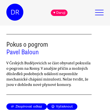
DR
♥ Daruji
Pokus o pogrom
Pavel Baloun
V Českých Budějovicích se část obyvatel pokusila
o pogrom na Romy. V analýze příčin a možných
důsledků podobných událostí nepomůže
mechanické chápání minulosti. Nelze tvrdit, že
jsou v dohledu nové plynové komory.
Zkopírovat odkaz
Vytisknout