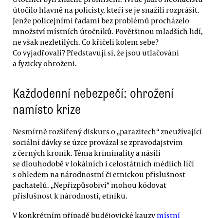
útočilo hlavně na policisty, kteří se je snažili rozprášit.
Jenže policejními řadami bez problémů procházelo
množství místních útočníků. Povětšinou mladších lidí,
ne však nezletilých. Co křičeli kolem sebe?
Co vyjadřovali? Představují si, že jsou utlačováni
a fyzicky ohroženi.
Každodenní nebezpečí: ohrožení
namísto krize
Nesmírně rozšířený diskurs o „parazitech“ zneužívající
sociální dávky se úzce provázal se zpravodajstvím
z černých kronik. Téma kriminality a násilí
se dlouhodobě v lokálních i celostátních médiích líčí
s ohledem na národnostní či etnickou příslušnost
pachatelů. „Nepřizpůsobiví“ mohou kódovat
příslušnost k národnosti, etniku.
V konkrétním případě budějovické kauzy
místní