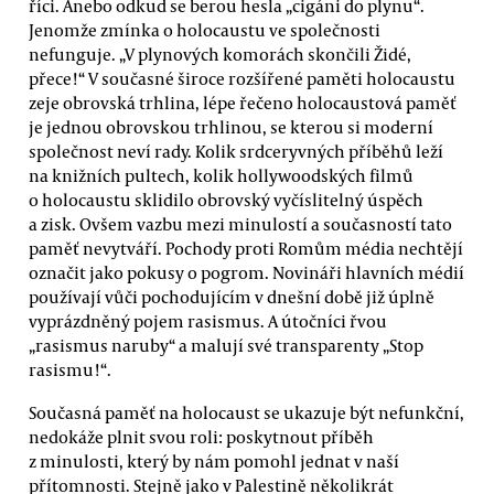
říci. Anebo odkud se berou hesla „cigáni do plynu“.
Jenomže zmínka o holocaustu ve společnosti
nefunguje. „V plynových komorách skončili Židé,
přece!“ V současné široce rozšířené paměti holocaustu
zeje obrovská trhlina, lépe řečeno holocaustová paměť
je jednou obrovskou trhlinou, se kterou si moderní
společnost neví rady. Kolik srdceryvných příběhů leží
na knižních pultech, kolik hollywoodských filmů
o holocaustu sklidilo obrovský vyčíslitelný úspěch
a zisk. Ovšem vazbu mezi minulostí a současností tato
paměť nevytváří. Pochody proti Romům média nechtějí
označit jako pokusy o pogrom. Novináři hlavních médií
používají vůči pochodujícím v dnešní době již úplně
vyprázdněný pojem rasismus. A útočníci řvou
„rasismus naruby“ a malují své transparenty „Stop
rasismu!“.
Současná paměť na holocaust se ukazuje být nefunkční,
nedokáže plnit svou roli: poskytnout příběh
z minulosti, který by nám pomohl jednat v naší
přítomnosti. Stejně jako v Palestině několikrát