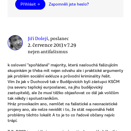
Přihlásit →
Zapomněli jste heslo?
Jiří Dolejš
, poslanec
2. července 2013 v 7.29
nejen antifašismus
k oslovení "spořádané" majority, která naslouchá fašizujícím
skupinkám je třeba mít nejen odvahu ale i praktické argumenty
jak problém sociální exkluze a průvodní kriminality řešit.
Vím že jak v Duchcově tak v Budějovicích byli zástupci KSČM
(na severu teplický eurposlanec, na jihu budějovický
zastupitelé), ale že musí těžko objasňovat co dál jak voličům
tak někdy i spolustraníkům.
Hráz provokacím ano, nemlčet na fašistické a neonacistické
projevy ano, ale nelze nevidět i to, že stát nepomáhá řešit
problémy těchto lokalit A to je to co řadové občany nejvíc
trápí.