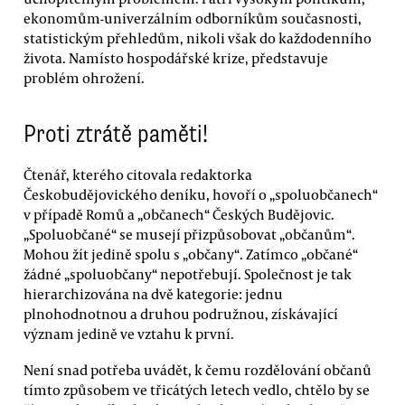
ekonomům-univerzálním odborníkům současnosti,
statistickým přehledům, nikoli však do každodenního
života. Namísto hospodářské krize, představuje
problém ohrožení.
Proti ztrátě paměti!
Čtenář, kterého citovala redaktorka
Českobudějovického deníku, hovoří o „spoluobčanech“
v případě Romů a „občanech“ Českých Budějovic.
„Spoluobčané“ se musejí přizpůsobovat „občanům“.
Mohou žít jedině spolu s „občany“. Zatímco „občané“
žádné „spoluobčany“ nepotřebují. Společnost je tak
hierarchizována na dvě kategorie: jednu
plnohodnotnou a druhou podružnou, získávající
význam jedině ve vztahu k první.
Není snad potřeba uvádět, k čemu rozdělování občanů
tímto způsobem ve třicátých letech vedlo, chtělo by se