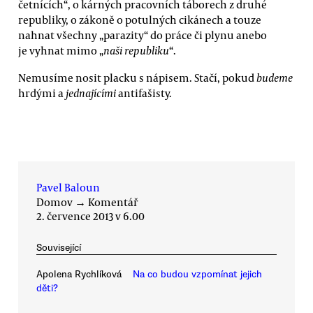
četnících“, o kárných pracovních táborech z druhé
republiky, o zákoně o potulných cikánech a touze
nahnat všechny „parazity“ do práce či plynu anebo
je vyhnat mimo „
naši republiku
“.
Nemusíme nosit placku s nápisem. Stačí, pokud
budeme
hrdými a
jednajícími
antifašisty.
Pavel Baloun
Domov
→
Komentář
2. července 2013 v 6.00
Související
Apolena Rychlíková
Na co budou vzpomínat jejich
děti?