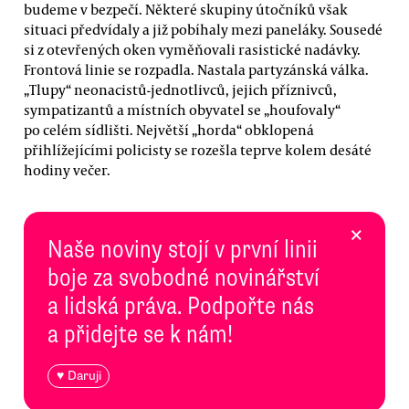
budeme v bezpečí. Některé skupiny útočníků však
situaci předvídaly a již pobíhaly mezi paneláky. Sousedé
si z otevřených oken vyměňovali rasistické nadávky.
Frontová linie se rozpadla. Nastala partyzánská válka.
„Tlupy“ neonacistů-jednotlivců, jejich příznivců,
sympatizantů a místních obyvatel se „houfovaly“
po celém sídlišti. Největší „horda“ obklopená
přihlížejícími policisty se rozešla teprve kolem desáté
hodiny večer.
×
Naše noviny stojí v první linii
boje za svobodné novinářství
a lidská práva. Podpořte nás
a přidejte se k nám!
♥ Daruji