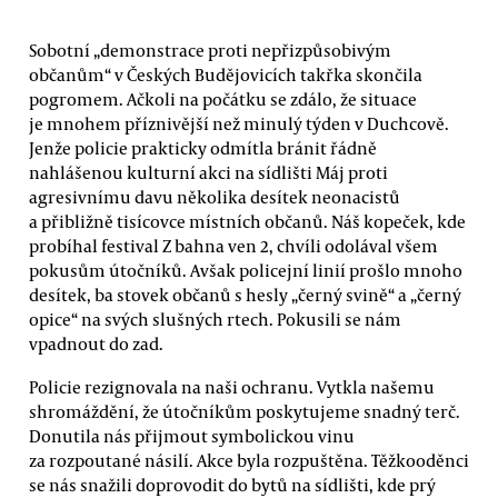
Sobotní „demonstrace proti nepřizpůsobivým
občanům“ v Českých Budějovicích takřka skončila
pogromem. Ačkoli na počátku se zdálo, že situace
je mnohem příznivější než minulý týden v Duchcově.
Jenže policie prakticky odmítla bránit řádně
nahlášenou kulturní akci na sídlišti Máj proti
agresivnímu davu několika desítek neonacistů
a přibližně tisícovce místních občanů. Náš kopeček, kde
probíhal festival Z bahna ven 2, chvíli odolával všem
pokusům útočníků. Avšak policejní linií prošlo mnoho
desítek, ba stovek občanů s hesly „černý svině“ a „černý
opice“ na svých slušných rtech. Pokusili se nám
vpadnout do zad.
Policie rezignovala na naši ochranu. Vytkla našemu
shromáždění, že útočníkům poskytujeme snadný terč.
Donutila nás přijmout symbolickou vinu
za rozpoutané násilí. Akce byla rozpuštěna. Těžkooděnci
se nás snažili doprovodit do bytů na sídlišti, kde prý