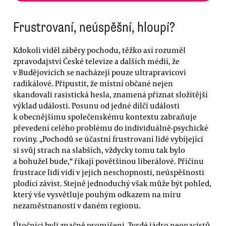
Frustrovaní, neúspěšní, hloupí?
Kdokoli viděl záběry pochodu, těžko asi rozuměl
zpravodajství České televize a dalších médií, že
v Budějovicích se nacházejí pouze ultrapravicoví
radikálové. Připustit, že místní občané nejen
skandovali rasistická hesla, znamená přiznat složitější
výklad události. Posunu od jedné dílčí události
k obecnějšímu společenskému kontextu zabraňuje
převedení celého problému do individuálně-psychické
roviny. „Pochodů se účastní frustrovaní lidé vybíjející
si svůj strach na slabších, vždycky tomu tak bylo
a bohužel bude,“ říkají povětšinou liberálové. Příčinu
frustrace lidí vidí v jejich neschopnosti, neúspěšnosti
plodící závist. Stejně jednoduchý však může být pohled,
který vše vysvětluje pouhým odkazem na míru
nezaměstnanosti v daném regionu.
Útočníci byli značně promíšeni. Tvrdé jádro neonacistů