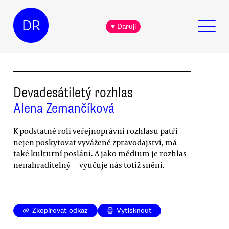
DR
♥ Daruji
Devadesátiletý rozhlas
Alena Zemančíková
K podstatné roli veřejnoprávní rozhlasu patří
nejen poskytovat vyvážené zpravodajství, má
také kulturní poslání. A jako médium je rozhlas
nenahraditelný — vyučuje nás totiž snění.
Zkopírovat odkaz
Vytisknout