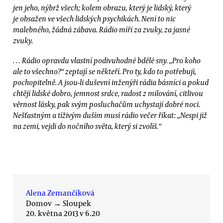
jen jeho, nýbrž všech; kolem obrazu, který je lidský, který
je obsažen ve všech lidských psychikách. Není to nic
malebného, žádná zábava. Rádio míří za zvuky, za jasné
zvuky.
… Rádio opravdu vlastní podivuhodné bdělé sny. „Pro koho
ale to všechno?“ zeptají se někteří. Pro ty, kdo to potřebují,
pochopitelně. A jsou-li duševní inženýři rádia básníci a pokud
chtějí lidské dobro, jemnost srdce, radost z milování, citlivou
věrnost lásky, pak svým posluchačům uchystají dobré noci.
Nešťastným a tíživým duším musí rádio večer říkat: „Nespi již
na zemi, vejdi do nočního světa, který si zvolíš.“
Alena Zemančíková
Domov
→
Sloupek
20. května 2013 v 6.20