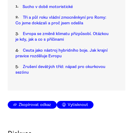
1.
Sucho v době motoristické
2.
Tři a půl roku vládní zmocněnkyní pro Romy:
Co jsme dokázali a proč jsem odešla
3.
Evropa se změně klimatu přizpůsobí. Otázkou
je kdy, jak a co s příčinami
4.
Ceuta jako nástroj hybridního boje. Jak krajní
pravice rozděluje Evropu
5.
Zrušení devátých tříd: nápad pro okurkovou
sezónu
Zkopírovat odkaz
Vytisknout