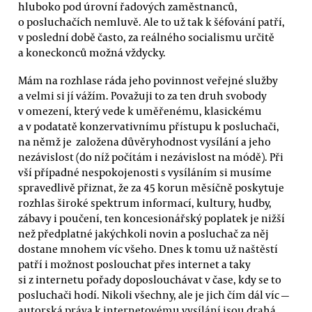
hluboko pod úrovní řadových zaměstnanců,
o posluchačích nemluvě. Ale to už tak k šéfování patří,
v poslední době často, za reálného socialismu určitě
a koneckonců možná vždycky.
Mám na rozhlase ráda jeho povinnost veřejné služby
a velmi si jí vážím. Považuji to za ten druh svobody
v omezení, který vede k uměřenému, klasickému
a v podatatě konzervativnímu přístupu k posluchači,
na němž je založena důvěryhodnost vysílání a jeho
nezávislost (do níž počítám i nezávislost na módě). Při
vší případné nespokojenosti s vysíláním si musíme
spravedlivě přiznat, že za 45 korun měsíčně poskytuje
rozhlas široké spektrum informací, kultury, hudby,
zábavy i poučení, ten koncesionářský poplatek je nižší
než předplatné jakýchkoli novin a posluchač za něj
dostane mnohem víc všeho. Dnes k tomu už naštěstí
patří i možnost poslouchat přes internet a taky
si z internetu pořady doposlouchávat v čase, kdy se to
posluchači hodí. Nikoli všechny, ale je jich čím dál víc —
autorská práva k internetovému vysílání jsou drahá