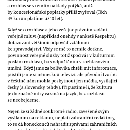
a rozhlas se s těmito náklady potýká, aniž
by koncesionářské poplatky příliš zvyšoval (Těch
45 korun platíme už 10 let).
Když se o rozhlase a jeho veřejnoprávním zadání
veřejně mluví (například onehdy v anketě Respektu),
dotazovaní většinou odpověď vztáhnou
ke zpravodajství. Vždy se mě to nemile dotkne,
povinnost veřejné služby totiž spočívá i v kulturním
poslání rozhlasu, ba s odpuštěním v rozhlasovém
umění. Když jsme za bolševika chtěli mít inforomace,
pustili jsme si německou televizi, ale původní tvorbu
v češtině nám mohla poskytnout jen média, vysílající
česky (a slovensky, tehdy). Připustíme-li, že kultura
je do značné míry vázaná na jazyk, bez rozhlasu
se neobejdeme.
Nejen že si žádné soukromé rádio, zavěšené svým
vysíláním na reklamu, neplatí zahraniční redaktory,
to se dá koneckonců nahradit zprávami zahraničních