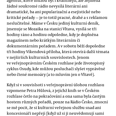
agentur, které můžou být i kvalitnější, ale zejména
žádné soukromé rádio nevysílá literární ani
dramatické, ba ani popularizační a esejistické nebo
kritické pořady — je to totiž pracné, drahé a s reklamou
neslučitelné. Máme v Česku jediný kulturní deník,
jmenuje se Mozaika na stanici Vltava, vysílá se tři
hodiny ráno a hodinu odpoledne, kdy je doplněna
magazínem nebo krátkým literárním či
dokumentárním pořadem. A v sobotu běží dopoledne
tři hodiny Víkendová příloha, která otevírá další témata
v nejširších kulturních souvislostech. Jenom
ve veřejnoprávním Českém rozhlase jede životopisný
cyklus Osudy, kde můžou posluchači slyšet vyprávěné
nebo čtené memoáry (a to mluvím jen o Vltavě).
Když si v souvislsoti s veřejnoprávní úlohou rozhlasu
vzpomene Petra Hůlová, z jejíchž knih se v Českém
rozhlase četlo na pokračování a ona sama byla častým
hostem různých pořadů, pouze na Rádio Česko, zmocní
se mě pocit, že si kulturní veřejnou službu snad ani
koncesionáři nepřejí (když už si ji neuvědomují sami