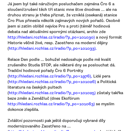
Já jsem byl také náruživým posluchačem zejména Čro 6 a
sloučení/zrušení těch tří stanic mne štve dnodnes ... ale na
druhou stranu je třeba přiznat, že vzniklá (osekaná) stanice
Čro Plus přinesla několik zajímavých nových pořadů. Osobně
jsem si zatím oblibil nejvíce Pro a proti (téměř hodinová
debata nad aktuálními spornými otázkami, archiv zde
http://hledani.rozhlas.cz/iradio/?p_po=101030)
a nový formát
Historie věčně živé, resp. Zaostřeno na moderní dějiny
(
http://hledani.rozhlas.cz/iradio/?p_po=101033).
Relace Den podle ... bohužel nedosahuje podle mě kvalit
zrušeného Studia STOP, ale některé dny se poslouchat dá.
Tradiční hodinové pořady Čro 6 Portréty
(
http://hledani.rozhlas.cz/iradio/?p_po=1976),
Lidé pera
(
http://hledani.rozhlas.cz/iradio/?p_po=101026)
a Politická
literatura na českých pultech
(
http://hledani.rozhlas.cz/iradio/?p_po=101025)
zůstaly takřka
beze změn a Zeměžluč (dnes Ekofórum
http://hledani.rozhlas.cz/iradio/?p_po=101063)
se myslím
dokonce zlepšila.
Zvláštní pozornosti pak ještě doporučuji vybrané díly
modernizovaného Zaostřeno na ...