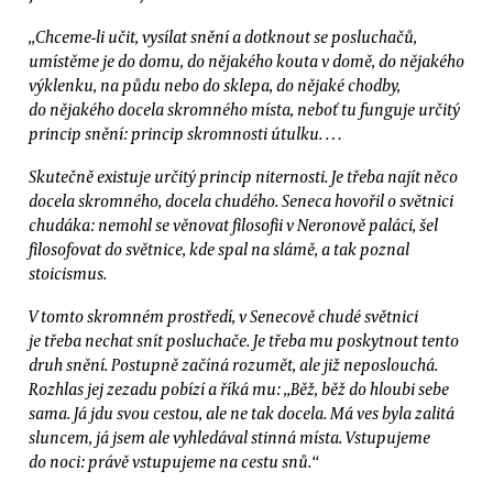
„Chceme-li učit, vysílat snění a dotknout se posluchačů,
umístěme je do domu, do nějakého kouta v domě, do nějakého
výklenku, na půdu nebo do sklepa, do nějaké chodby,
do nějakého docela skromného místa, neboť tu funguje určitý
princip snění: princip skromnosti útulku. …
Skutečně existuje určitý princip niternosti. Je třeba najít něco
docela skromného, docela chudého. Seneca hovořil o světnici
chudáka: nemohl se věnovat filosofii v Neronově paláci, šel
filosofovat do světnice, kde spal na slámě, a tak poznal
stoicismus.
V tomto skromném prostředí, v Senecově chudé světnici
je třeba nechat snít posluchače. Je třeba mu poskytnout tento
druh snění. Postupně začíná rozumět, ale již neposlouchá.
Rozhlas jej zezadu pobízí a říká mu: „Běž, běž do hloubi sebe
sama. Já jdu svou cestou, ale ne tak docela. Má ves byla zalitá
sluncem, já jsem ale vyhledával stinná místa. Vstupujeme
do noci: právě vstupujeme na cestu snů.“