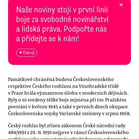
×
Naše noviny stojí v první linii
boje za svobodné novinářství
a lidská práva. Podpořte nás
a přidejte se k nám!
♥ Daruji
Památkově chráněná budova Československého
respektive Českého rozhlasu na Vinohradské třídě
v Praze hrála významnou úlohu v moderních dějinách.
Byly o ni svedeny těžké boje zejména při tzv. Pražském
povstání v květnu 1945 a také v prvních dnech okupace
Československa vojsky Varšavské smlouvy v srpnu 1968.
Český rozhlas byl zřízen zákonem České národní rady
484/1991 z 29. 11. 1991 nejprve v rámci Československého
rozhlasu; jako samostatný subjekt funguje od rozpadu