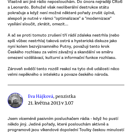
Vlastně ani jiné rádio neposlouchám. Do února nejraději ČRo6
a Leonardo. Bohužel však neoliberální destrukce státu
pokračuje a když není možné některé pořady zrušit úplně,
alespoň je nutné v rámci "optimalizace" a "modernizace"
vysílání sloučit, zkrátit, omezit...
A ač se proti tomuto zrušení tří rádií zdaleka nestrhla (nebo
spíš vůbec nestrhla) taková ostrá a hysterická diskuze jako
nyní kolem bezvýznamného Putny, považuji tento krok
Českého rozhlasu za velmi závažný a skandální ve směru
omezení vzdělávací, kulturní a informační funkce rozhlasu.
Zároveň svědčí tento rozdíl reakcí na tyto dvě události něco
velmi nepěkného o intelektu a povaze českého národa.
Eva Hájková
, penzistka
21. května 2013 v 3.07
Jsem víceméně pasivním posluchačem rádia - když ho pustí
někdo jiný. Jediné pořady, které poslouchám aktivně a
programově jsou víkendové dopolední Toulky českou minulostí