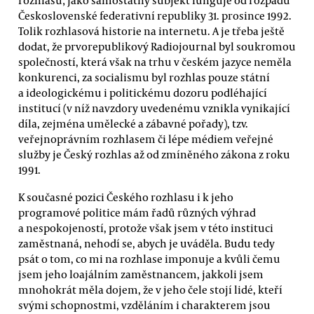
Československé federativní republiky 31. prosince 1992.
Tolik rozhlasová historie na internetu. A je třeba ještě
dodat, že prvorepublikový Radiojournal byl soukromou
společností, která však na trhu v českém jazyce neměla
konkurenci, za socialismu byl rozhlas pouze státní
a ideologickému i politickému dozoru podléhající
institucí (v níž navzdory uvedenému vznikla vynikající
díla, zejména umělecké a zábavné pořady), tzv.
veřejnoprávním rozhlasem či lépe médiem veřejné
služby je Český rozhlas až od zmíněného zákona z roku
1991.
K současné pozici Českého rozhlasu i k jeho
programové politice mám řadů různých výhrad
a nespokojeností, protože však jsem v této instituci
zaměstnaná, nehodí se, abych je uváděla. Budu tedy
psát o tom, co mi na rozhlase imponuje a kvůli čemu
jsem jeho loajálním zaměstnancem, jakkoli jsem
mnohokrát měla dojem, že v jeho čele stojí lidé, kteří
svými schopnostmi, vzděláním i charakterem jsou