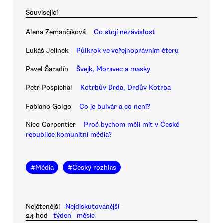
Související
Alena Zemančíková
Co stojí nezávislost
Lukáš Jelínek
Půlkrok ve veřejnoprávním éteru
Pavel Šaradín
Švejk, Moravec a masky
Petr Pospíchal
Kotrbův Drda, Drdův Kotrba
Fabiano Golgo
Co je bulvár a co není?
Nico Carpentier
Proč bychom měli mít v České
republice komunitní média?
#
Média
#
Český rozhlas
Nejčtenější
Nejdiskutovanější
24 hod
týden
měsíc