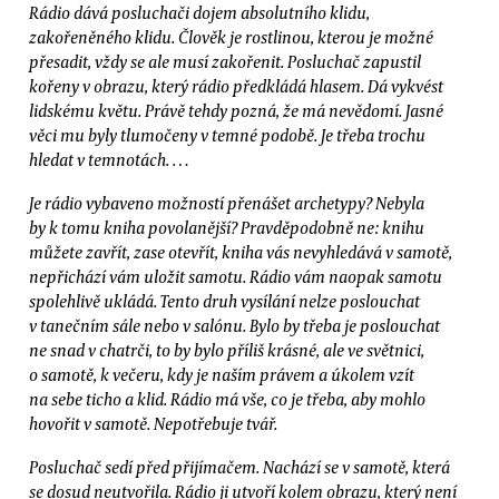
Rádio dává posluchači dojem absolutního klidu,
zakořeněného klidu. Člověk je rostlinou, kterou je možné
přesadit, vždy se ale musí zakořenit. Posluchač zapustil
kořeny v obrazu, který rádio předkládá hlasem. Dá vykvést
lidskému květu. Právě tehdy pozná, že má nevědomí. Jasné
věci mu byly tlumočeny v temné podobě. Je třeba trochu
hledat v temnotách. …
Je rádio vybaveno možností přenášet archetypy? Nebyla
by k tomu kniha povolanější? Pravděpodobně ne: knihu
můžete zavřít, zase otevřít, kniha vás nevyhledává v samotě,
nepřichází vám uložit samotu. Rádio vám naopak samotu
spolehlivě ukládá. Tento druh vysílání nelze poslouchat
v tanečním sále nebo v salónu. Bylo by třeba je poslouchat
ne snad v chatrči, to by bylo příliš krásné, ale ve světnici,
o samotě, k večeru, kdy je naším právem a úkolem vzít
na sebe ticho a klid. Rádio má vše, co je třeba, aby mohlo
hovořit v samotě. Nepotřebuje tvář.
Posluchač sedí před přijímačem. Nachází se v samotě, která
se dosud neutvořila. Rádio ji utvoří kolem obrazu, který není