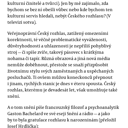
kulturní činitelé a tvůrci). Jen by mě zajímalo, zda
bychom se bez ní obešli vůbec nebo kde bychom ten
kulturní servis hledali, nebýt Českého rozhlasu? (V
televizi sotva).
Veřejnoprávní Český rozhlas, zatížený omezeními
korektnosti, té věčně problematické vyváženosti,
důvěryhodnosti a uhlazenosti je nepříliš pohyblivý
stroj — či spíše zvíře, takový pásovec s krátkýma
nohama či tapír. Různá obrazová a jiná nová média
nemůže doběhnout, přestože se snaží přizpůsobit
životnímu stylu svých zaměstnaných a uspěchaných
posluchačů. Ti ovšem můžou koneckonců přepnout
i jinam, rychlých stanic je dnes v éteru spousta. Český
rozhlas, kterému je devadesát let, však umožňuje také
snění.
A o tom snění píše francouzský filozof a psychoanalytik
Gaston Bachelard ve své eseji Snění a rádio — a jako
by to byla gratulace rozhlasu k narozeninám (přeložil
Josef Hrdlička):