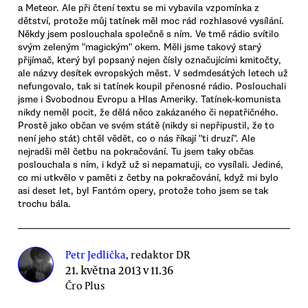
a Meteor. Ale při čtení textu se mi vybavila vzpomínka z
dětství, protože můj tatínek měl moc rád rozhlasové vysílání.
Někdy jsem poslouchala společně s ním. Ve tmě rádio svítilo
svým zeleným "magickým" okem. Měli jsme takový starý
přijímač, který byl popsaný nejen čísly označujícími kmitočty,
ale názvy desítek evropských měst. V sedmdesátých letech už
nefungovalo, tak si tatínek koupil přenosné rádio. Poslouchali
jsme i Svobodnou Evropu a Hlas Ameriky. Tatínek-komunista
nikdy neměl pocit, že dělá něco zakázaného či nepatřičného.
Prostě jako občan ve svém státě (nikdy si nepřipustil, že to
není jeho stát) chtěl vědět, co o nás říkají "ti druzí". Ale
nejradši měl četbu na pokračování. Tu jsem taky občas
poslouchala s ním, i když už si nepamatuji, co vysílali. Jediné,
co mi utkvělo v paměti z četby na pokračování, když mi bylo
asi deset let, byl Fantóm opery, protože toho jsem se tak
trochu bála.
Petr Jedlička
, redaktor DR
21. května 2013 v 11.36
Čro Plus