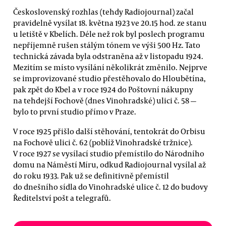
Československý rozhlas (tehdy Radiojournal) začal
pravidelně vysílat 18. května 1923 ve 20.15 hod. ze stanu
u letiště v Kbelích. Déle než rok byl poslech programu
nepříjemně rušen stálým tónem ve výši 500 Hz. Tato
technická závada byla odstraněna až v listopadu 1924.
Mezitím se místo vysílání několikrát změnilo. Nejprve
se improvizované studio přestěhovalo do Hloubětína,
pak zpět do Kbel a v roce 1924 do Poštovní nákupny
na tehdejší Fochově (dnes Vinohradské) ulici č. 58 —
bylo to první studio přímo v Praze.
V roce 1925 přišlo další stěhování, tentokrát do Orbisu
na Fochově ulici č. 62 (poblíž Vinohradské tržnice).
V roce 1927 se vysílací studio přemístilo do Národního
domu na Náměstí Míru, odkud Radiojournal vysílal až
do roku 1933. Pak už se definitivně přemístil
do dnešního sídla do Vinohradské ulice č. 12 do budovy
Ředitelství pošt a telegrafů.