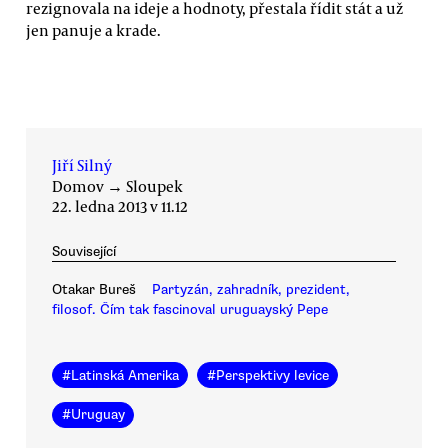
rezignovala na ideje a hodnoty, přestala řídit stát a už
jen panuje a krade.
Jiří Silný
Domov
→
Sloupek
22. ledna 2013 v 11.12
Související
Otakar Bureš
Partyzán, zahradník, prezident,
filosof. Čím tak fascinoval uruguayský Pepe
#
Latinská Amerika
#
Perspektivy levice
#
Uruguay