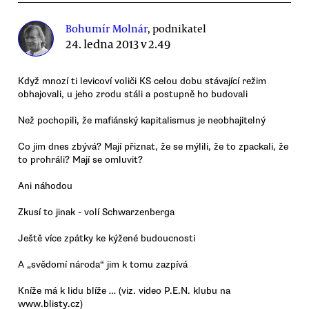
Bohumír Molnár
, podnikatel
24. ledna 2013 v 2.49
Když mnozí ti levicoví voliči KS celou dobu stávající režim
obhajovali, u jeho zrodu stáli a postupně ho budovali
Než pochopili, že mafiánský kapitalismus je neobhajitelný
Co jim dnes zbývá? Mají přiznat, že se mýlili, že to zpackali, že
to prohráli? Mají se omluvit?
Ani náhodou
Zkusí to jinak - volí Schwarzenberga
Ještě více zpátky ke kýžené budoucnosti
A „svědomí národa“ jim k tomu zazpívá
Kníže má k lidu blíže … (viz. video P.E.N. klubu na
www.blisty.cz)