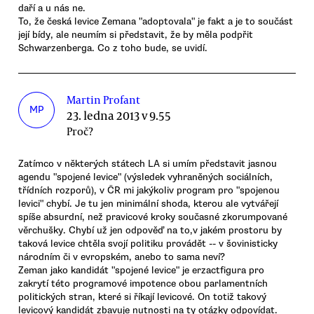
daří a u nás ne.
To, že česká levice Zemana "adoptovala" je fakt a je to součást
její bídy, ale neumím si představit, že by měla podpřit
Schwarzenberga. Co z toho bude, se uvidí.
Martin Profant
MP
23. ledna 2013 v 9.55
Proč?
Zatímco v některých státech LA si umím představit jasnou
agendu "spojené levice" (výsledek vyhraněných sociálních,
třídních rozporů), v ČR mi jakýkoliv program pro "spojenou
levici" chybí. Je tu jen minimální shoda, kterou ale vytvářejí
spíše absurdní, než pravicové kroky současné zkorumpované
věrchušky. Chybí už jen odpověď na to,v jakém prostoru by
taková levice chtěla svojí politiku provádět -- v šovinisticky
národním či v evropském, anebo to sama neví?
Zeman jako kandidát "spojené levice" je erzactfigura pro
zakrytí této programové impotence obou parlamentních
politických stran, které si říkají levicové. On totiž takový
levicový kandidát zbavuje nutnosti na ty otázky odpovídat.