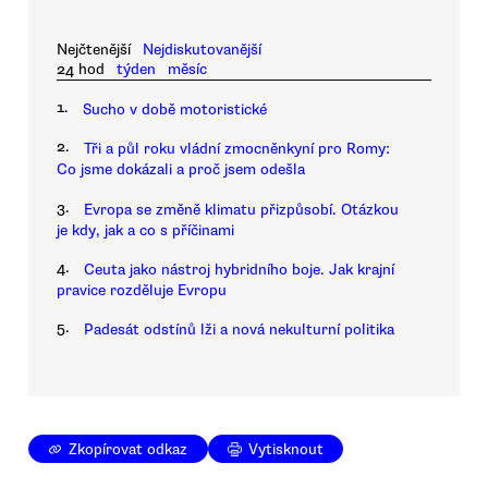
Nejčtenější
Nejdiskutovanější
24 hod
týden
měsíc
1.
Sucho v době motoristické
2.
Tři a půl roku vládní zmocněnkyní pro Romy:
Co jsme dokázali a proč jsem odešla
3.
Evropa se změně klimatu přizpůsobí. Otázkou
je kdy, jak a co s příčinami
4.
Ceuta jako nástroj hybridního boje. Jak krajní
pravice rozděluje Evropu
5.
Padesát odstínů lži a nová nekulturní politika
Zkopírovat odkaz
Vytisknout