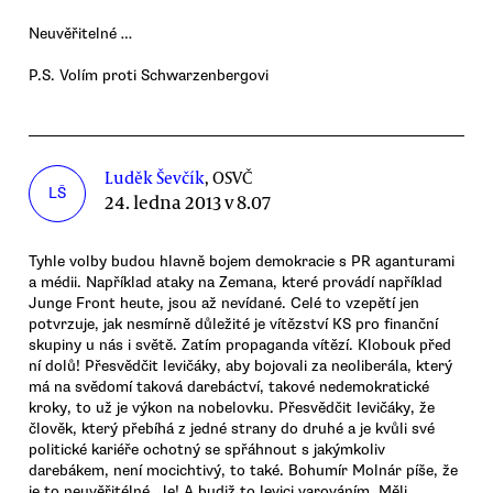
Neuvěřitelné …
P.S. Volím proti Schwarzenbergovi
Luděk Ševčík
, OSVČ
LŠ
24. ledna 2013 v 8.07
Tyhle volby budou hlavně bojem demokracie s PR aganturami
a médii. Například ataky na Zemana, které provádí například
Junge Front heute, jsou až nevídané. Celé to vzepětí jen
potvrzuje, jak nesmírně důležité je vítězství KS pro finanční
skupiny u nás i světě. Zatím propaganda vítězí. Klobouk před
ní dolů! Přesvědčit levičáky, aby bojovali za neoliberála, který
má na svědomí taková darebáctví, takové nedemokratické
kroky, to už je výkon na nobelovku. Přesvědčit levičáky, že
člověk, který přebíhá z jedné strany do druhé a je kvůli své
politické kariéře ochotný se spřáhnout s jakýmkoliv
darebákem, není mocichtivý, to také. Bohumír Molnár píše, že
je to neuvěřitélné. Je! A budiž to levici varováním. Měli