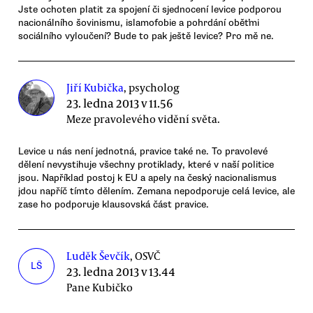
Jste ochoten platit za spojení či sjednocení levice podporou
nacionálního šovinismu, islamofobie a pohrdání oběťmi
sociálního vyloučení? Bude to pak ještě levice? Pro mě ne.
Jiří Kubička
, psycholog
23. ledna 2013 v 11.56
Meze pravolevého vidění světa.
Levice u nás není jednotná, pravice také ne. To pravolevé
dělení nevystihuje všechny protiklady, které v naší politice
jsou. Například postoj k EU a apely na český nacionalismus
jdou napříč tímto dělením. Zemana nepodporuje celá levice, ale
zase ho podporuje klausovská část pravice.
Luděk Ševčík
, OSVČ
LŠ
23. ledna 2013 v 13.44
Pane Kubičko