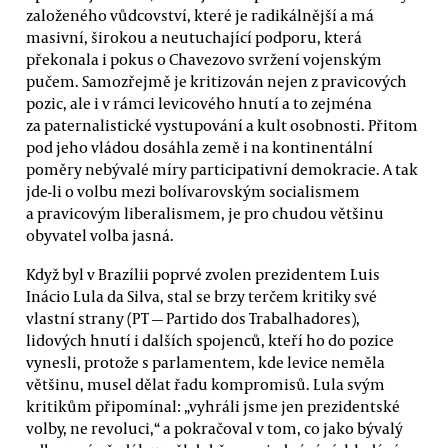
založeného vůdcovství, které je radikálnější a má
masivní, širokou a neutuchající podporu, která
překonala i pokus o Chavezovo svržení vojenským
pučem. Samozřejmě je kritizován nejen z pravicových
pozic, ale i v rámci levicového hnutí a to zejména
za paternalistické vystupování a kult osobnosti. Přitom
pod jeho vládou dosáhla země i na kontinentální
poměry nebývalé míry participativní demokracie. A tak
jde-li o volbu mezi bolívarovským socialismem
a pravicovým liberalismem, je pro chudou většinu
obyvatel volba jasná.
Když byl v Brazílii poprvé zvolen prezidentem Luis
Inácio Lula da Silva, stal se brzy terčem kritiky své
vlastní strany (PT — Partido dos Trabalhadores),
lidových hnutí i dalších spojenců, kteří ho do pozice
vynesli, protože s parlamentem, kde levice neměla
většinu, musel dělat řadu kompromisů. Lula svým
kritikům připomínal: „vyhráli jsme jen prezidentské
volby, ne revoluci,“ a pokračoval v tom, co jako bývalý