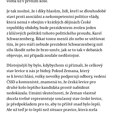
volba už v prvním kole.
Je tak možné, že i díky hlasům, lidí, kteří se dlouhodobě
staví proti asociální a nekompetentní politice vlády,
která nemá v obojím v krátkých dějinách České
republiky obdoby, bude prezidentem zvolen jeden
z klíčových politiků tohoto politického proudu, Karel
Schwarzenberg. Říkat tomu menší zlo nebo se utěšovat
tím, že pro stáří nebude prezident Schwarzenberg mít
sílu škodit nebo že brzo umře, jak se to tak v debatách
objevuje, mi připadá zoufale nedůstojné.
Důstojnější by bylo, kdybychom si přiznali, že celkový
stav levice u nás je bídný. Pokud Zemana, který
se k levici hlásí, volky nevolky podporují odbory, vedení
ČSSD a komunisté, znamená to, že česká levice pro
druhé kolo lepšího kandidáta prostě nabídnut
nedokázala. Uznání skutečnosti, že Zeman vlastně
docela trefně reprezentuje současný stav české levice,
je předpokladem pro to, aby to příště snad bylo lepší.
Ale už teď je to lepší než situace pravice, která zcela