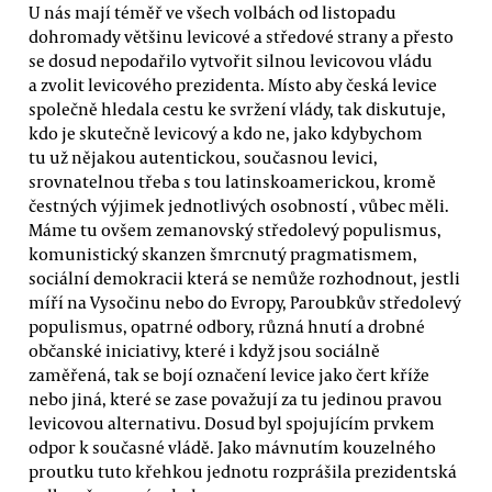
U nás mají téměř ve všech volbách od listopadu
dohromady většinu levicové a středové strany a přesto
se dosud nepodařilo vytvořit silnou levicovou vládu
a zvolit levicového prezidenta. Místo aby česká levice
společně hledala cestu ke svržení vlády, tak diskutuje,
kdo je skutečně levicový a kdo ne, jako kdybychom
tu už nějakou autentickou, současnou levici,
srovnatelnou třeba s tou latinskoamerickou, kromě
čestných výjimek jednotlivých osobností , vůbec měli.
Máme tu ovšem zemanovský středolevý populismus,
komunistický skanzen šmrcnutý pragmatismem,
sociální demokracii která se nemůže rozhodnout, jestli
míří na Vysočinu nebo do Evropy, Paroubkův středolevý
populismus, opatrné odbory, různá hnutí a drobné
občanské iniciativy, které i když jsou sociálně
zaměřená, tak se bojí označení levice jako čert kříže
nebo jiná, které se zase považují za tu jedinou pravou
levicovou alternativu. Dosud byl spojujícím prvkem
odpor k současné vládě. Jako mávnutím kouzelného
proutku tuto křehkou jednotu rozprášila prezidentská