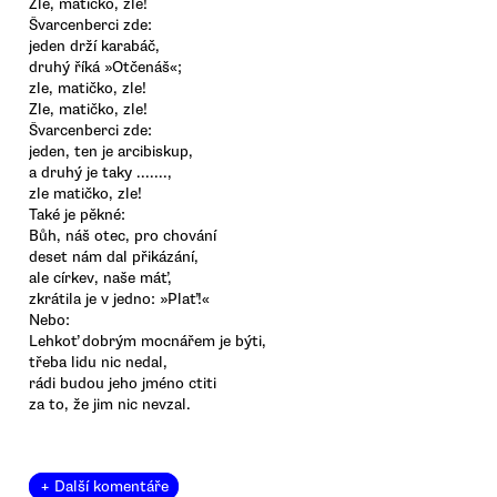
Zle, matičko, zle!
Švarcenberci zde:
jeden drží karabáč,
druhý říká »Otčenáš«;
zle, matičko, zle!
Zle, matičko, zle!
Švarcenberci zde:
jeden, ten je arcibiskup,
a druhý je taky .......,
zle matičko, zle!
Také je pěkné:
Bůh, náš otec, pro chování
deset nám dal přikázání,
ale církev, naše máť,
zkrátila je v jedno: »Plať!«
Nebo:
Lehkoť dobrým mocnářem je býti,
třeba lidu nic nedal,
rádi budou jeho jméno ctiti
za to, že jim nic nevzal.
+ Další komentáře