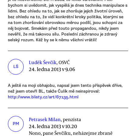
bychom si uvědomit, jak vyspělá je dnes technika manipulace s
lidmi. Bez ohledu na to, jak se zhoršuje jejich životní úroveň,
bez ohledu na to, že vidí konkrétní kroky politika, kterými se
na tom zhoršování obrovskou měrou podílí, jsou schopni za
něj bojovat. Smekám před touto propagandou, nikdy jsem
nevěřil, že má takovou sílu. Poslední záchranou je zdravý
selský rozum. Kéž by se k němu všichni vrátili!
Luděk Ševčík
, OSVČ
LŠ
24. ledna 2013 v 9.06
A ještě na moji obhajobu, napsal jsem tento příspěvek dříve,
než jsem otevřl BL, takže Čulík mě neinspiroval:
http://www.blisty.cz/art/67135.html
Petrasek Milan
, penzista
PM
24. ledna 2013 v 10.20
Nono, pane Ševčíku, neházejme zbraně