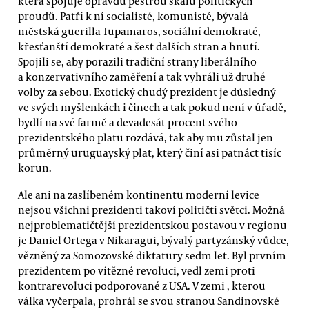
která spojuje opravdu pestrou škálu politických
proudů. Patří k ní socialisté, komunisté, bývalá
městská guerilla Tupamaros, sociální demokraté,
křesťanští demokraté a šest dalších stran a hnutí.
Spojili se, aby porazili tradiční strany liberálního
a konzervativního zaměření a tak vyhráli už druhé
volby za sebou. Exotický chudý prezident je důsledný
ve svých myšlenkách i činech a tak pokud není v úřadě,
bydlí na své farmě a devadesát procent svého
prezidentského platu rozdává, tak aby mu zůstal jen
průměrný uruguayský plat, který činí asi patnáct tisíc
korun.
Ale ani na zaslíbeném kontinentu moderní levice
nejsou všichni prezidenti takoví političtí světci. Možná
nejproblematičtější prezidentskou postavou v regionu
je Daniel Ortega v Nikaragui, bývalý partyzánský vůdce,
vězněný za Somozovské diktatury sedm let. Byl prvním
prezidentem po vítězné revoluci, vedl zemi proti
kontrarevoluci podporované z USA. V zemi , kterou
válka vyčerpala, prohrál se svou stranou Sandinovské