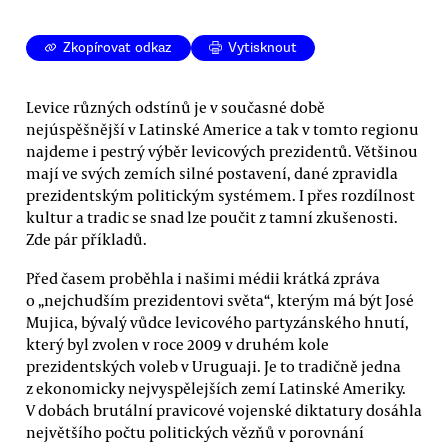
Zkopírovat odkaz
Vytisknout
Levice různých odstínů je v současné době
nejúspěšnější v Latinské Americe a tak v tomto regionu
najdeme i pestrý výběr levicových prezidentů. Většinou
mají ve svých zemích silné postavení, dané zpravidla
prezidentským politickým systémem. I přes rozdílnost
kultur a tradic se snad lze poučit z tamní zkušenosti.
Zde pár příkladů.
Před časem proběhla i našimi médii krátká zpráva
o „nejchudším prezidentovi světa“, kterým má být José
Mujica, bývalý vůdce levicového partyzánského hnutí,
který byl zvolen v roce 2009 v druhém kole
prezidentských voleb v Uruguaji. Je to tradičně jedna
z ekonomicky nejvyspělejších zemí Latinské Ameriky.
V dobách brutální pravicové vojenské diktatury dosáhla
největšího počtu politických vězňů v porovnání