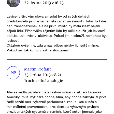
22. ledna 2013 v 16.23
Levice (v širokém slova smyslu) by od svých čelných
představitelů primárně neměla žádat mravnost (i když ta také
není zanedbatelná), ale na první místo by měla klást hájení
zájmů lidu. Především zájmům lidu by měli sloužit jak levicoví
politici, tak levicoví aktivisté. Pokud jim neslouží, nemohou být
levicoví.
Otázkou ovšem je, zda u nás vůbec nějaký lid ještě máme.
Pokud ne, tak komu vlastně sloužíme?
Martin Profant
MP
23. ledna 2013 v 8.21
Trochu silná analogie
Aby se vedla paralela mezi českou situaci a situací Latinské
Ameriky, musí být čára hodně silná, aby hodně zakryla. V prvé
řadě rozdíl mezi výrazně parlamentní republikou u nás s
minimálními pravomocemi prezidenta a výrazným prvkem
prezidentských systémů v zemích, které autor jmenuje jako