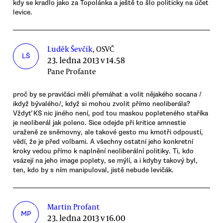
kdy se kradlo jako za Topolánka a ještě to šlo politicky na účet
levice.
Luděk Ševčík
, OSVČ
LŠ
23. ledna 2013 v 14.58
Pane Profante
proč by se pravičáci měli přemáhat a volit nějakého socana /
ikdyž bývalého/, když si mohou zvolit přímo neoliberála?
Vždyť KS nic jiného není, pod tou maskou popleteného staříka
je neoliberál jak poleno. Sice odejde při kritice amnestie
uraženě ze sněmovny, ale takové gesto mu kmotři odpoustí,
vědí, že je před volbami. A všechny ostatní jeho konkretní
kroky vedou přímo k naplnění neoliberální politiky. Ti, kdo
vsázejí na jeho image poplety, se mýlí, a i kdyby takový byl,
ten, kdo by s ním manipuloval, jistě nebude levičák.
Martin Profant
MP
23. ledna 2013 v 16.00