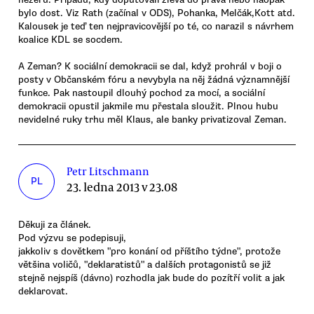
bylo dost. Viz Rath (začínal v ODS), Pohanka, Melčák,Kott atd.
Kalousek je teď ten nejpravicovější po té, co narazil s návrhem
koalice KDL se socdem.
A Zeman? K sociální demokracii se dal, když prohrál v boji o
posty v Občanském fóru a nevybyla na něj žádná významnější
funkce. Pak nastoupil dlouhý pochod za mocí, a sociální
demokracii opustil jakmile mu přestala sloužit. Plnou hubu
nevidelné ruky trhu měl Klaus, ale banky privatizoval Zeman.
Petr Litschmann
PL
23. ledna 2013 v 23.08
Děkuji za článek.
Pod výzvu se podepisuji,
jakkoliv s dovětkem "pro konání od příštího týdne", protože
většina voličů, "deklaratistů" a dalších protagonistů se již
stejně nejspíš (dávno) rozhodla jak bude do pozítří volit a jak
deklarovat.