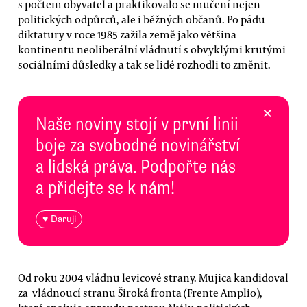
s počtem obyvatel a praktikovalo se mučení nejen
politických odpůrců, ale i běžných občanů. Po pádu
diktatury v roce 1985 zažila země jako většina
kontinentu neoliberální vládnutí s obvyklými krutými
sociálními důsledky a tak se lidé rozhodli to změnit.
×
Naše noviny stojí v první linii
boje za svobodné novinářství
a lidská práva. Podpořte nás
a přidejte se k nám!
♥ Daruji
Od roku 2004 vládnu levicové strany. Mujica kandidoval
za vládnoucí stranu Široká fronta (Frente Amplio),