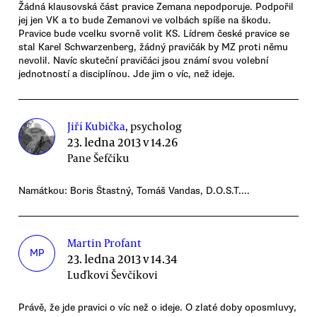
Žádná klausovská část pravice Zemana nepodporuje. Podpořil
jej jen VK a to bude Zemanovi ve volbách spíše na škodu.
Pravice bude vcelku svorně volit KS. Lídrem české pravice se
stal Karel Schwarzenberg, žádný pravičák by MZ proti němu
nevolil. Navíc skuteční pravičáci jsou známí svou volební
jednotností a disciplínou. Jde jim o víc, než ideje.
Jiří Kubička
, psycholog
23. ledna 2013 v 14.26
Pane Šefčíku
Namátkou: Boris Štastný, Tomáš Vandas, D.O.S.T....
Martin Profant
MP
23. ledna 2013 v 14.34
Luďkovi Ševčíkovi
Právě, že jde pravici o víc než o ideje. O zlaté doby oposmluvy,