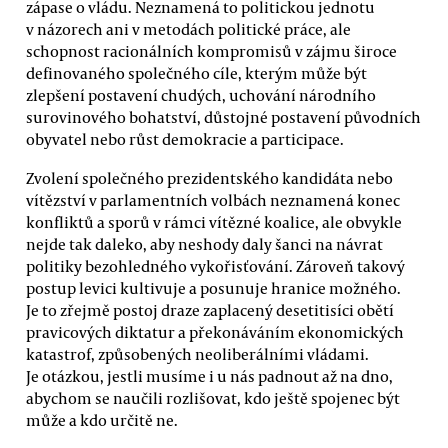
zápase o vládu. Neznamená to politickou jednotu
v názorech ani v metodách politické práce, ale
schopnost racionálních kompromisů v zájmu široce
definovaného společného cíle, kterým může být
zlepšení postavení chudých, uchování národního
surovinového bohatství, důstojné postavení původních
obyvatel nebo růst demokracie a participace.
Zvolení společného prezidentského kandidáta nebo
vítězství v parlamentních volbách neznamená konec
konfliktů a sporů v rámci vítězné koalice, ale obvykle
nejde tak daleko, aby neshody daly šanci na návrat
politiky bezohledného vykořisťování. Zároveň takový
postup levici kultivuje a posunuje hranice možného.
Je to zřejmě postoj draze zaplacený desetitisíci obětí
pravicových diktatur a překonáváním ekonomických
katastrof, způsobených neoliberálními vládami.
Je otázkou, jestli musíme i u nás padnout až na dno,
abychom se naučili rozlišovat, kdo ještě spojenec být
může a kdo určitě ne.