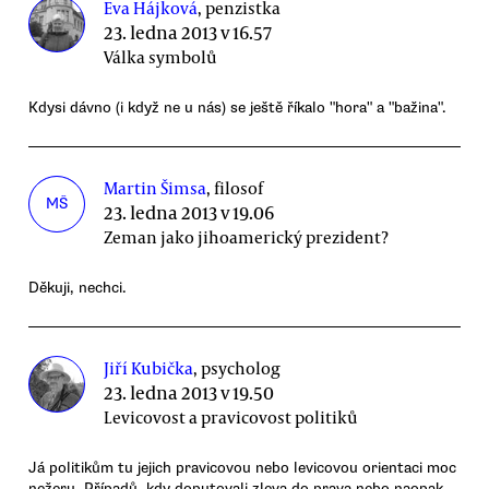
Eva Hájková
, penzistka
23. ledna 2013 v 16.57
Válka symbolů
Kdysi dávno (i když ne u nás) se ještě říkalo "hora" a "bažina".
Martin Šimsa
, filosof
MŠ
23. ledna 2013 v 19.06
Zeman jako jihoamerický prezident?
Děkuji, nechci.
Jiří Kubička
, psycholog
23. ledna 2013 v 19.50
Levicovost a pravicovost politiků
Já politikům tu jejich pravicovou nebo levicovou orientaci moc
nežeru. Případů, kdy doputovali zleva do prava nebo naopak