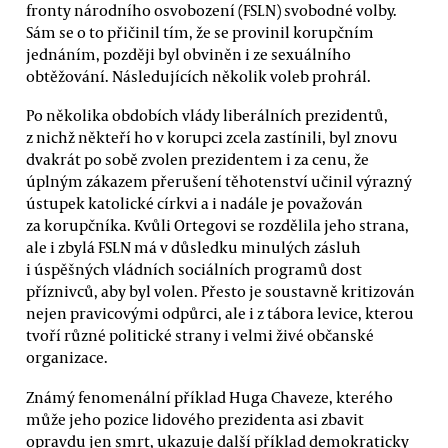
fronty národního osvobození (FSLN) svobodné volby.
Sám se o to přičinil tím, že se provinil korupčním
jednáním, později byl obviněn i ze sexuálního
obtěžování. Následujících několik voleb prohrál.
Po několika obdobích vlády liberálních prezidentů,
z nichž někteří ho v korupci zcela zastínili, byl znovu
dvakrát po sobě zvolen prezidentem i za cenu, že
úplným zákazem přerušení těhotenství učinil výrazný
ústupek katolické církvi a i nadále je považován
za korupčníka. Kvůli Ortegovi se rozdělila jeho strana,
ale i zbylá FSLN má v důsledku minulých zásluh
i úspěšných vládních sociálních programů dost
příznivců, aby byl volen. Přesto je soustavně kritizován
nejen pravicovými odpůrci, ale i z tábora levice, kterou
tvoří různé politické strany i velmi živé občanské
organizace.
Známý fenomenální příklad Huga Chaveze, kterého
může jeho pozice lidového prezidenta asi zbavit
opravdu jen smrt, ukazuje další příklad demokraticky