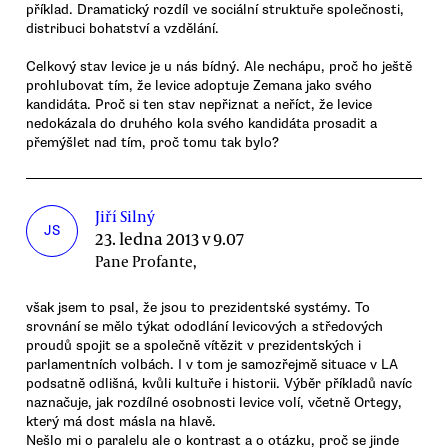
příklad. Dramatický rozdíl ve sociální struktuře společnosti,
distribuci bohatství a vzdělání.
Celkový stav levice je u nás bídný. Ale nechápu, proč ho ještě
prohlubovat tím, že levice adoptuje Zemana jako svého
kandidáta. Proč si ten stav nepřiznat a neříct, že levice
nedokázala do druhého kola svého kandidáta prosadit a
přemýšlet nad tím, proč tomu tak bylo?
Jiří Silný
JS
23. ledna 2013 v 9.07
Pane Profante,
však jsem to psal, že jsou to prezidentské systémy. To
srovnání se mělo týkat ododlání levicových a středových
proudů spojit se a společně vítězit v prezidentských i
parlamentních volbách. I v tom je samozřejmě situace v LA
podsatně odlišná, kvůli kultuře i historii. Výběr příkladů navíc
naznačuje, jak rozdílné osobnosti levice volí, včetně Ortegy,
který má dost másla na hlavě.
Nešlo mi o paralelu ale o kontrast a o otázku, proč se jinde