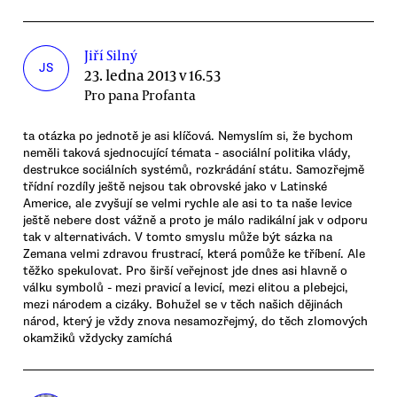
Jiří Silný
JS
23. ledna 2013 v 16.53
Pro pana Profanta
ta otázka po jednotě je asi klíčová. Nemyslím si, že bychom
neměli taková sjednocující témata - asociální politika vlády,
destrukce sociálních systémů, rozkrádání státu. Samozřejmě
třídní rozdíly ještě nejsou tak obrovské jako v Latinské
Americe, ale zvyšují se velmi rychle ale asi to ta naše levice
ještě nebere dost vážně a proto je málo radikální jak v odporu
tak v alternativách. V tomto smyslu může být sázka na
Zemana velmi zdravou frustrací, která pomůže ke tříbení. Ale
těžko spekulovat. Pro širší veřejnost jde dnes asi hlavně o
válku symbolů - mezi pravicí a levicí, mezi elitou a plebejci,
mezi národem a cizáky. Bohužel se v těch našich dějinách
národ, který je vždy znova nesamozřejmý, do těch zlomových
okamžiků vždycky zamíchá