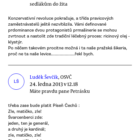
sedlákům do žita
Konzervativní revoluce pokračuje, a třída pravicových
zaměstnávatelů ještě nezvítězila. Vámi definované
prdominance dvou protagonistů prmašinerie se mohou
zvrtnout a nastolit zde tradiční léčebný proces: ricinový olej -
klystýr.
Po něčem takovém procitne možná i ta naše pražská šikeria,
proč ne ta naše levice...................řekl bych.
Luděk Ševčík
, OSVČ
LŠ
24. ledna 2013 v 12.18
Máte pravdu pane Petrásku
třeba zase bude platit Píseň Čechů :
Zle, matičko, zle!
Švarcenberci zde:
jeden, ten je generál,
a druhý je kardinál;
zle, matičko, zle!