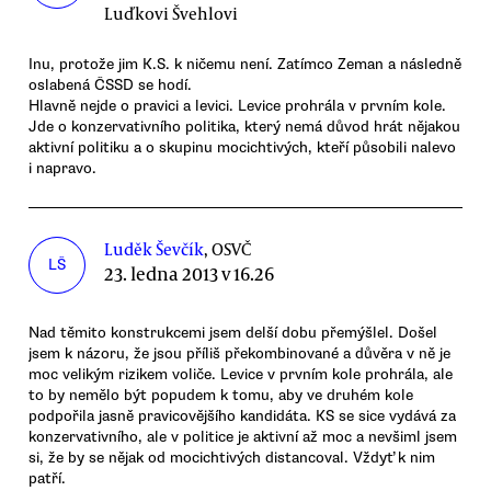
Luďkovi Švehlovi
Inu, protože jim K.S. k ničemu není. Zatímco Zeman a následně
oslabená ČSSD se hodí.
Hlavně nejde o pravici a levici. Levice prohrála v prvním kole.
Jde o konzervativního politika, který nemá důvod hrát nějakou
aktivní politiku a o skupinu mocichtivých, kteří působili nalevo
i napravo.
Luděk Ševčík
, OSVČ
LŠ
23. ledna 2013 v 16.26
Nad těmito konstrukcemi jsem delší dobu přemýšlel. Došel
jsem k názoru, že jsou příliš překombinované a důvěra v ně je
moc velikým rizikem voliče. Levice v prvním kole prohrála, ale
to by nemělo být popudem k tomu, aby ve druhém kole
podpořila jasně pravicovějšího kandidáta. KS se sice vydává za
konzervativního, ale v politice je aktivní až moc a nevšiml jsem
si, že by se nějak od mocichtivých distancoval. Vždyť k nim
patří.