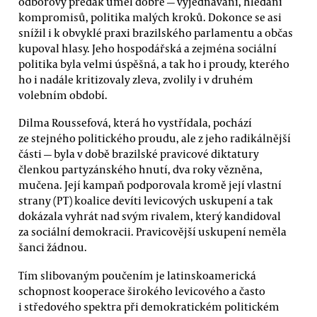
odborový předák uměl dobře — vyjednávání, hledání
kompromisů, politika malých kroků. Dokonce se asi
snížil i k obvyklé praxi brazilského parlamentu a občas
kupoval hlasy. Jeho hospodářská a zejména sociální
politika byla velmi úspěšná, a tak ho i proudy, kterého
ho i nadále kritizovaly zleva, zvolily i v druhém
volebním období.
Dilma Roussefová, která ho vystřídala, pochází
ze stejného politického proudu, ale z jeho radikálnější
části — byla v době brazilské pravicové diktatury
členkou partyzánského hnutí, dva roky vězněna,
mučena. Její kampaň podporovala kromě její vlastní
strany (PT) koalice devíti levicových uskupení a tak
dokázala vyhrát nad svým rivalem, který kandidoval
za sociální demokracii. Pravicovější uskupení neměla
šanci žádnou.
Tím slibovaným poučením je latinskoamerická
schopnost kooperace širokého levicového a často
i středového spektra při demokratickém politickém