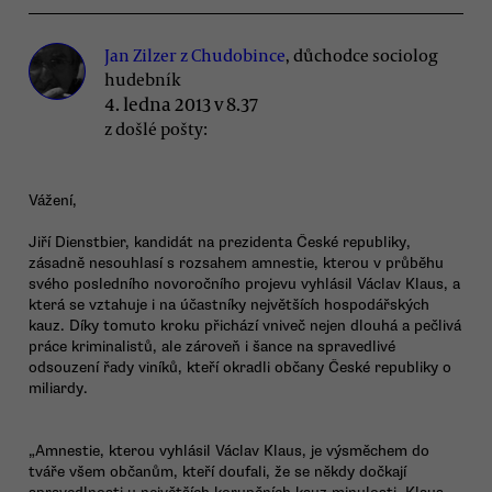
Jan Zilzer z Chudobince
, důchodce sociolog
hudebník
4. ledna 2013 v 8.37
z došlé pošty:
Vážení,
Jiří Dienstbier, kandidát na prezidenta České republiky,
zásadně nesouhlasí s rozsahem amnestie, kterou v průběhu
svého posledního novoročního projevu vyhlásil Václav Klaus, a
která se vztahuje i na účastníky největších hospodářských
kauz. Díky tomuto kroku přichází vniveč nejen dlouhá a pečlivá
práce kriminalistů, ale zároveň i šance na spravedlivé
odsouzení řady viníků, kteří okradli občany České republiky o
miliardy.
„Amnestie, kterou vyhlásil Václav Klaus, je výsměchem do
tváře všem občanům, kteří doufali, že se někdy dočkají