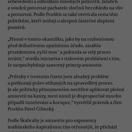
sebevědomí a odhodlání mnohých policistů, žalobců
a soudců potrestat pachatele zločinů bez ohledu na vliv
a postavení. Podle ProAltu se také otevírala cesta těm
politikům, kteří usilují o alespoň částečné zlepšení
poměrů.
„Přesně v tomto okamžiku, jako by na rozloučenou
před definitivním opuštěním úřadu, zasáhla
prezidentova ,vyšší moc ' a pokusila se celý proces
zvrátit,“ uvedla iniciativa v tiskovém prohlášení s tím,
že nezpochybňuje samotný princip amnestie.
„Průtahy v trestním řízení jsou závažný problém
a poškozují právo stíhaných na spravedlivý proces.
Je ale politicky přinejmenším necitlivé aplikovat plošně
amnestii na kauzy, mezi nimiž je disproporčně mnoho
případů tunelování a korupce,“ vysvětlil právník a člen
ProAltu Pavel Čižinský.
Podle Škabrahy je amnestie pro exponenty
mafiánského kapitalismu tím otřesnější, že přichází