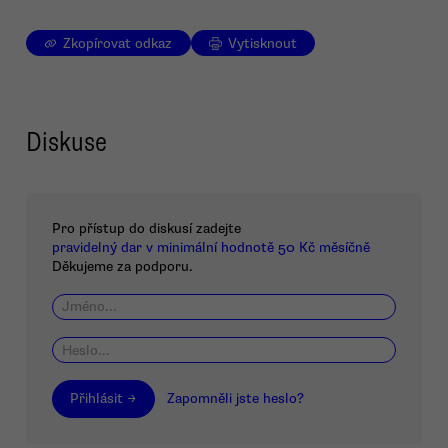
Zkopírovat odkaz
Vytisknout
Diskuse
Pro přístup do diskusí zadejte
pravidelný dar v minimální hodnotě 50 Kč měsíčně
Děkujeme za podporu.
Přihlásit →
Zapomněli jste heslo?