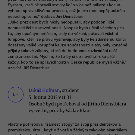
System, kteří připravili stovky lidí o více než miliardu korun,
vyhnou spravedlivému procesu, což je pro mne nepřípustné a
nepochopitelné,“ dodává Jiří Dienstbier.
„Jako prezident bych nikdy nedopustil, aby podobní lidé
nemuseli čelit spravedlnosti. Naopak bych učinil všechno pro
to, aby opačným směrem, tedy do vězení, putovali všichni
lumpové, kteří se právu vysmívají, aby byly ke zdárnému konci
dotaženy velké korupční kauzy současnosti a aby byly konečně
přijaty takové zákony, které do budoucna rozkrádání naší
země znemožní. Myslím, že to by si do nového roku přál
každý, kdo to se spravedlností v České republice myslí vážně,“
uzavírá Jiří Dienstbier.
Lukáš Hofman
, student
LH
5. ledna 2013 v 11.33
Osobně bych potřeboval od Jiřího Dienstbiera
vysvětlit, proč by Václav Klaus
vlastně potřeboval "zamést stopy" za svojí prezidentskou a
premiérskou érou, když v životě s žádným takovým skandálem