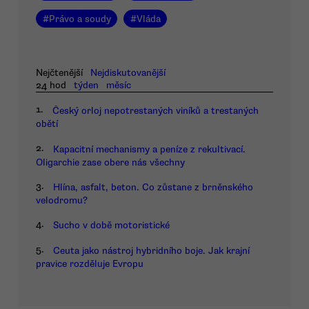
#
Právo a soudy
#
Vláda
Nejčtenější
Nejdiskutovanější
24 hod
týden
měsíc
1.
Český orloj nepotrestaných viníků a trestaných
obětí
2.
Kapacitní mechanismy a peníze z rekultivací.
Oligarchie zase obere nás všechny
3.
Hlína, asfalt, beton. Co zůstane z brněnského
velodromu?
4.
Sucho v době motoristické
5.
Ceuta jako nástroj hybridního boje. Jak krajní
pravice rozděluje Evropu