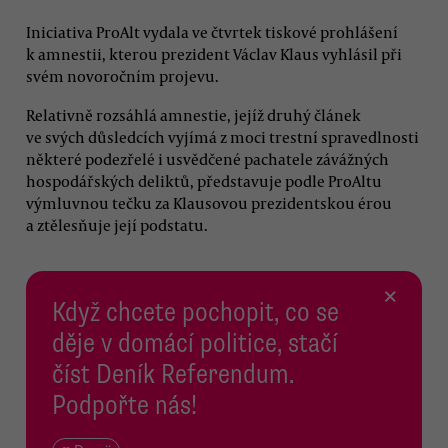
Iniciativa ProAlt vydala ve čtvrtek tiskové prohlášení
k amnestii, kterou prezident Václav Klaus vyhlásil při
svém novoročním projevu.
Relativně rozsáhlá amnestie, jejíž druhý článek
ve svých důsledcích vyjímá z moci trestní spravedlnosti
některé podezřelé i usvědčené pachatele závážných
hospodářských deliktů, představuje podle ProAltu
výmluvnou tečku za Klausovou prezidentskou érou
a ztělesňuje její podstatu.
×
Když chcete pochopit, co se
děje v domácí politice, stačí
číst Deník Referendum.
Podpořte nás!