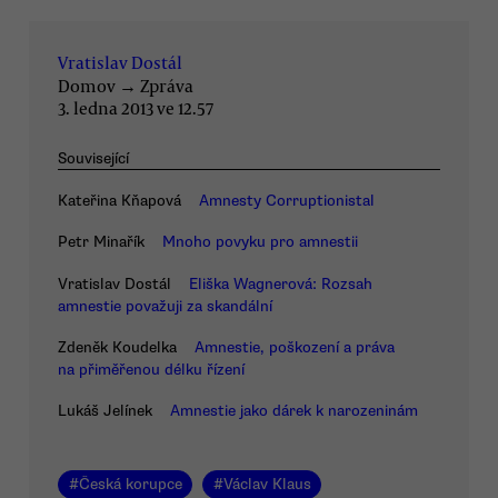
Vratislav Dostál
Domov
→
Zpráva
3. ledna 2013 ve 12.57
Související
Kateřina Kňapová
Amnesty Corruptionistal
Petr Minařík
Mnoho povyku pro amnestii
Vratislav Dostál
Eliška Wagnerová: Rozsah
amnestie považuji za skandální
Zdeněk Koudelka
Amnestie, poškození a práva
na přiměřenou délku řízení
Lukáš Jelínek
Amnestie jako dárek k narozeninám
#
Česká korupce
#
Václav Klaus