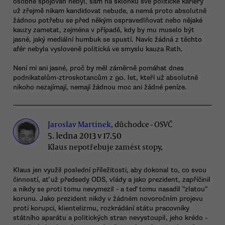
osobně spojován nebyl, sám na sklonku své politické kariéry
už zřejmě nikam kandidovat nebude, a nemá proto absolutně
žádnou potřebu se před někým ospravedlňovat nebo nějaké
kauzy zametat, zejména v případě, kdy by mu muselo být
jasné, jaký mediální humbuk se spustí. Navíc žádná z těchto
afér nebyla vysloveně politická ve smyslu kauza Rath.
Není mi ani jasné, proč by měl záměrně pomáhat dnes
podnikatelům-ztroskotancům z 90. let, kteří už absolutně
nikoho nezajímají, nemají žádnou moc ani žádné peníze.
Jaroslav Martínek
, důchodce - OSVČ
5. ledna 2013 v 17.50
Klaus nepotřebuje zamést stopy,
Klaus jen využil poslední příležitosti, aby dokonal to, co svou
činností, ať už předsedy ODS, vlády a jako prezident, zapříčinil
a nikdy se proti tomu nevymezil - a teď tomu nasadil "zlatou"
korunu. Jako prezident nikdy v žádném novoročním projevu
proti korupci, klientelizmu, rozkrádání státu pracovníky
státního aparátu a politických stran nevystoupil, jeho krédo -