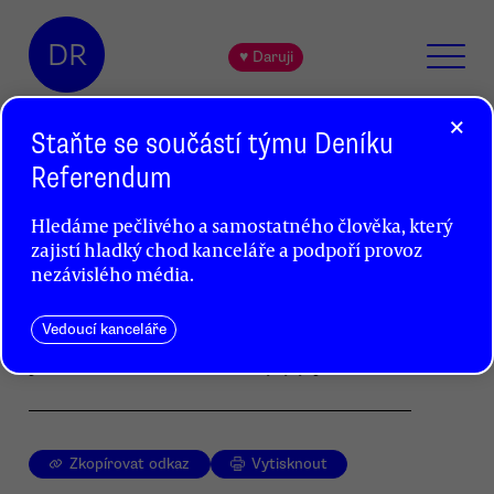
DR
♥ Daruji
×
Staňte se součástí týmu Deníku
Referendum
ProAlt: Amnestie vystihuje
Hledáme pečlivého a samostatného člověka, který
podstatu současné české pravice
zajistí hladký chod kanceláře a podpoří provoz
Vratislav Dostál
nezávislého média.
Podle iniciativy ProAlt představuje Klausova
Vedoucí kanceláře
amnestie výmluvnou tečku za jeho
prezidentskou érou a ztělesňuje její podstatu.
Zkopírovat odkaz
Vytisknout