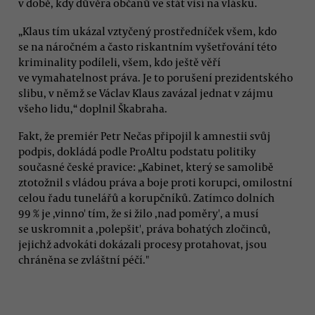
v době, kdy důvěra občanů ve stát visí na vlásku.
„Klaus tím ukázal vztyčený prostředníček všem, kdo
se na náročném a často riskantním vyšetřování této
kriminality podíleli, všem, kdo ještě věří
ve vymahatelnost práva. Je to porušení prezidentského
slibu, v němž se Václav Klaus zavázal jednat v zájmu
všeho lidu,“ doplnil Škabraha.
Fakt, že premiér Petr Nečas připojil k amnestii svůj
podpis, dokládá podle ProAltu podstatu politiky
současné české pravice: „Kabinet, který se samolibě
ztotožnil s vládou práva a boje proti korupci, omilostní
celou řadu tunelářů a korupčníků. Zatímco dolních
99 % je ,vinno' tím, že si žilo ,nad poměry', a musí
se uskromnit a ,polepšit', práva bohatých zločinců,
jejichž advokáti dokázali procesy protahovat, jsou
chráněna se zvláštní péčí."