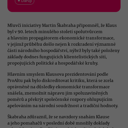
♥ Daruji
Mluvčí iniciativy Martin Škabraha připomněl, že Klaus
byl v 90. letech minulého století spolutvůrcem
a hlavním propagátorem ekonomické transformace,
v jejímž průběhu došlo nejen k rozkradení významné
části národního hospodářství, nýbrž byly také položeny
základy dodnes fungujících klientelistických sítí,
propojujících politické a hospodářské kruhy.
Hlavním smyslem Klausova prezidentování podle
ProAltu pak bylo diskreditovat kritiku, která se zcela
oprávněně na důsledky ekonomické transformace
snášela, znemožnit nápravu jím spoluzaviněných
poměrů a překrýt společenské rozpory ohlupujícím
apelováním na národní soudržnost a tradiční hodnoty.
Škabraha zdůraznil, že se navzdory snahám Klause
a jeho pomahačů v poslední době množily doklady