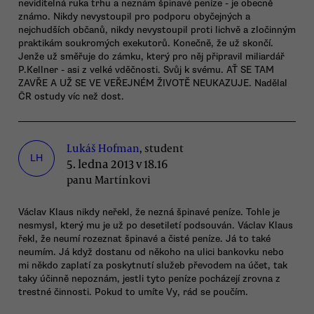
neviditelná ruka trhu a neznám špinavé peníze - je obecně
známo. Nikdy nevystoupil pro podporu obyčejných a
nejchudších občanů, nikdy nevystoupil proti lichvě a zločinným
praktikám soukromých exekutorů. Konečně, že už skončí.
Jenže už směřuje do zámku, který pro něj připravil miliardář
P.Kellner - asi z velké vděčnosti. Svůj k svému. AŤ SE TAM
ZAVŘE A UŽ SE VE VEŘEJNÉM ŽIVOTĚ NEUKAZUJE. Nadělal
ČR ostudy víc než dost.
Lukáš Hofman
, student
LH
5. ledna 2013 v 18.16
panu Martínkovi
Václav Klaus nikdy neřekl, že nezná špinavé peníze. Tohle je
nesmysl, který mu je už po desetiletí podsouván. Václav Klaus
řekl, že neumí rozeznat špinavé a čisté peníze. Já to také
neumím. Já když dostanu od někoho na ulici bankovku nebo
mi někdo zaplatí za poskytnutí služeb převodem na účet, tak
taky účinně nepoznám, jestli tyto peníze pocházejí zrovna z
trestné činnosti. Pokud to umíte Vy, rád se poučím.