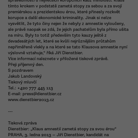
spravedlnosti u největších korupčních kauz minulosti. Klaus
tímto krokem v podstatě zametá stopy za sebou a za svojí
premiérskou a prezidentskou érou, které přinesly rozkvět
korupce a další ekonomické kriminality. Jinak si nelze
vysvětlit, že tyto činy nejen že nebyly z amnestie vyloučeny,
ale právě naopak se zdá, že jejich pachatelům byla přímo ušita
na míru. Byly to totiž především tyto kauzy ještě z
devadesátých let, které se kvůli nejrůznějším průtahům
nepřiměřeně vlekly a na které se tato Klausova amnestie nyní
výslovně vztahuje,“ říká Jiří Dienstbier.
Více informací naleznete v přiložené tiskové zprávě.
Přeji příjemný den.
S pozdravem
Jakub Landovský
Tiskový mluvčí
Tel.: +420 777 445 113
E-mail: press@dienstbier.cz
www.dienstbier2013.cz
---
Tisková zpráva
Dienstbier: „Klaus amnestií zametá stopy za svou érou“
PRAHA, 3. ledna 2013 — Jiří Dienstbier, kandidát na