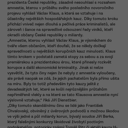
prezidenta České republiky, zásadně nesouhlasí s rozsahem
amnestie, kterou v průběhu svého posledního novoročního
projevu vyhlásil Václav Klaus, a která se vztahuje i na
účastníky největších hospodářských kauz. Díky tomuto kroku
přichází vniveč nejen dlouhá a pečlivá práce kriminalistů, ale
zároveň i šance na spravedlivé odsouzení řady viníků, kteří
okradli občany České republiky o miliardy.
„Amnestie, kterou vyhlásil Václav Klaus, je výsměchem do
tváře všem občanům, kteří doufali, že se někdy dočkají
spravedlnosti u největších korupčních kauz minulosti. Klaus
tímto krokem v podstatě zametá stopy za sebou a za svojí
premiérskou a prezidentskou érou, které přinesly rozkvět
korupce a další ekonomické kriminality. Jinak si nelze
vysvětlit, že tyto činy nejen že nebyly z amnestie vyloučeny,
ale právě naopak se zdá, že jejich pachatelům byla přímo ušita
na míru. Byly to totiž především tyto kauzy ještě z
devadesátých let, které se kvůli nejrůznějším průtahům
nepřiměřeně vlekly a na které se tato Klausova amnestie nyní
výslovně vztahuje,“ říká Jiří Dienstbier.
„Díky tomuto skandálnímu činu se lidé jako František
Chvalovský, obviněný z úvěrových podvodů s možnou škodou
ve výši jedné a půl miliardy korun, bývalý soudce Jiří Berka,
který falešnými konkurzy likvidoval živobytí poctivým
podnikatelům, notoricky známý Tomáš Pitr či aktéři kauzy H-